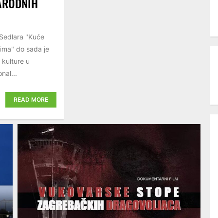
NARODNIH
Sedlara "Kuće
icima" do sada je
 kulture u
nal...
READ MORE