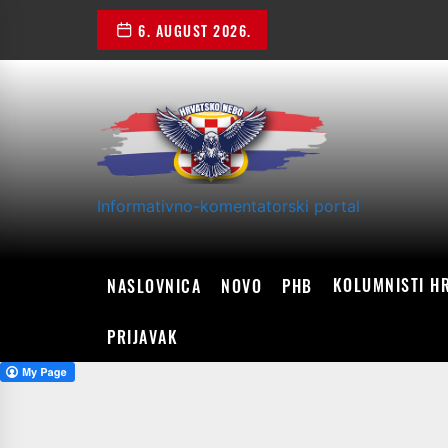
Skip
6. AUGUST 2026.
to
the
content
Informativno-komentatorski portal
KOLUMNISTI H
NASLOVNICA
NOVO
PHB
PRIJAVAK