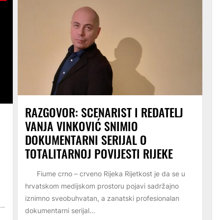
RAZGOVOR: SCENARIST I REDATELJ
VANJA VINKOVIĆ SNIMIO
DOKUMENTARNI SERIJAL O
TOTALITARNOJ POVIJESTI RIJEKE
Fiume crno – crveno Rijeka Rijetkost je da se u
hrvatskom medijskom prostoru pojavi sadržajno
iznimno sveobuhvatan, a zanatski profesionalan
..
dokumentarni serijal...