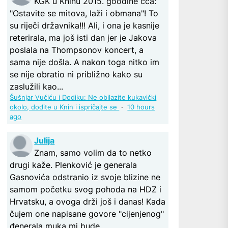
KGK u Kninu 2015. goodine cca:
"Ostavite se mitova, laži i obmana"! To
su riječi državnika!!! Ali, i ona je kasnije
reterirala, ma još isti dan jer je Jakova
poslala na Thompsonov koncert, a
sama nije došla. A nakon toga nitko im
se nije obratio ni približno kako su
zaslužili kao...
Šušnjar Vučiću i Dodiku: Ne obilazite kukavički
okolo, dođite u Knin i ispričajte se
·
10 hours
ago
Julija
Znam, samo volim da to netko
drugi kaže. Plenković je generala
Gasnovića odstranio iz svoje blizine ne
samom početku svog pohoda na HDZ i
Hrvatsku, a ovoga drži još i danas! Kada
čujem one napisane govore "cijenjenog"
đenerala muka mi bude.