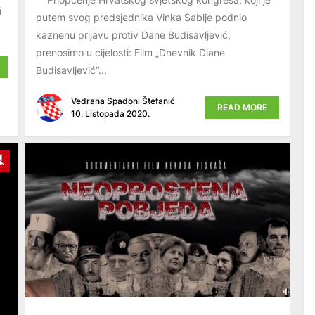
i
putem svog predsjednika Vinka Sablje podnio
kaznenu prijavu protiv Dane Budisavljević,
prenosimo u cijelosti: Film „Dnevnik Diane
Budisavljević“...
Vedrana Spadoni Štefanić
READ MORE
10. Listopada 2020.
y
Unmute