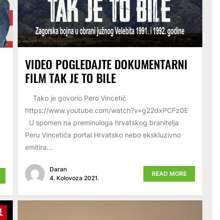
VIDEO POGLEDAJTE DOKUMENTARNI
FILM TAK JE TO BILE
Tako je govorio Pero Vincetić
https://www.youtube.com/watch?v=g22dxPCFz0E
U spomen na preminuloga hrvatskog branitelja
Peru Vincetića portal Hrvatsko nebo ekskluzivno
emitira...
Daran
READ MORE
4. Kolovoza 2021.
y
Unmute