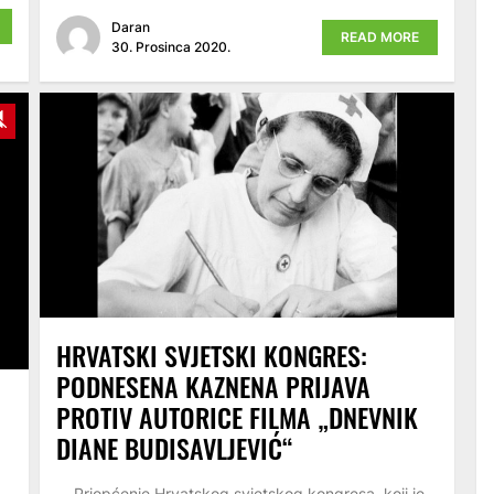
Daran
READ MORE
30. Prosinca 2020.
y
Unmute
HRVATSKI SVJETSKI KONGRES:
PODNESENA KAZNENA PRIJAVA
PROTIV AUTORICE FILMA „DNEVNIK
DIANE BUDISAVLJEVIĆ“
Priopćenje Hrvatskog svjetskog kongresa, koji je