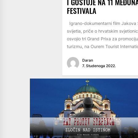
I GOSTUJE NA 11 MEĐU
FESTIVALA
Igrano-dokumentarni film Jakova 
svijetla, priče o hrvatskim svjetion
osvojio tri Grand Prixa za promociju
turizmu, na Ourem Tourist Internatio
Daran
7. Studenoga 2022.