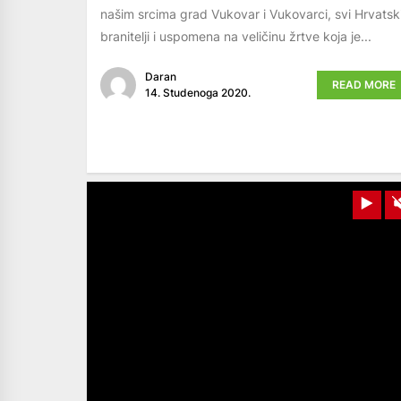
našim srcima grad Vukovar i Vukovarci, svi Hrvatsk
branitelji i uspomena na veličinu žrtve koja je...
Daran
READ MORE
14. Studenoga 2020.
Pla