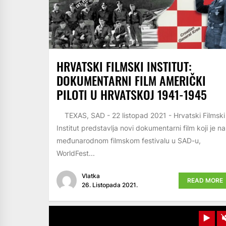
HRVATSKI FILMSKI INSTITUT:
DOKUMENTARNI FILM AMERIČKI
PILOTI U HRVATSKOJ 1941-1945
TEXAS, SAD - 22 listopad 2021 - Hrvatski Filmski
Institut predstavlja novi dokumentarni film koji je na
međunarodnom filmskom festivalu u SAD-u,
WorldFest...
Vlatka
READ MORE
26. Listopada 2021.
Pla