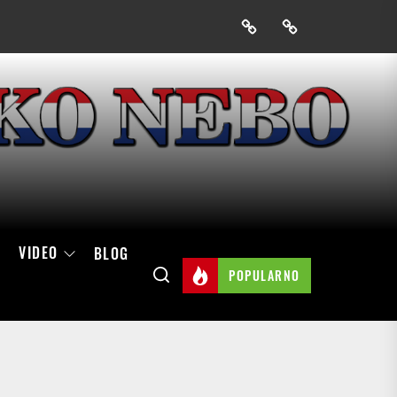
Prijavak
Skini
mobilnu
aplikaciju
Hrvatskog
neba
VIDEO
BLOG
POPULARNO