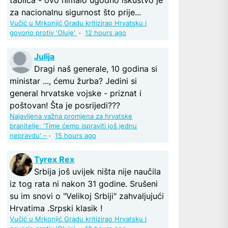
za nacionalnu sigurnost što prije...
Vučić u Mrkonjić Gradu kritizirao Hrvatsku i
govorio protiv ‘Oluje’
·
12 hours ago
Julija
Dragi naš generale, 10 godina si
ministar ..., ćemu žurba? Jedini si
general hrvatske vojske - priznat i
poštovan! Šta je posrijedi???
Najavljena važna promjena za hrvatske
branitelje: 'Time ćemo ispraviti još jednu
nepravdu' –
·
15 hours ago
Tyrex Rex
Srbija još uvijek ništa nije naučila
iz tog rata ni nakon 31 godine. Srušeni
su im snovi o "Velikoj Srbiji" zahvaljujući
Hrvatima .Srpski klasik !
Vučić u Mrkonjić Gradu kritizirao Hrvatsku i