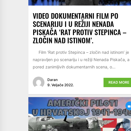
VIDEO DOKUMENTARNI FILM PO
SCENARIJU I U REŽIJI NENADA
PISKAČA ‘RAT PROTIV STEPINCA –
ZLOČIN NAD ISTINOM’.
Film ‘Rat protiv Stepinca – zločin nad istinom’ je
napravljen po scenariju i u režiji Nenada Piskača, a
pored zanimljivih dokumentarnih scena, o...
Daran
READ MORE
9. Veljače 2022.