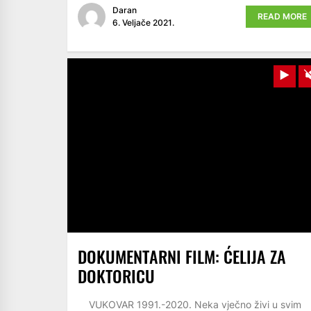
Daran
READ MORE
6. Veljače 2021.
Pla
DOKUMENTARNI FILM: ĆELIJA ZA
DOKTORICU
VUKOVAR 1991.-2020. Neka vječno živi u svim