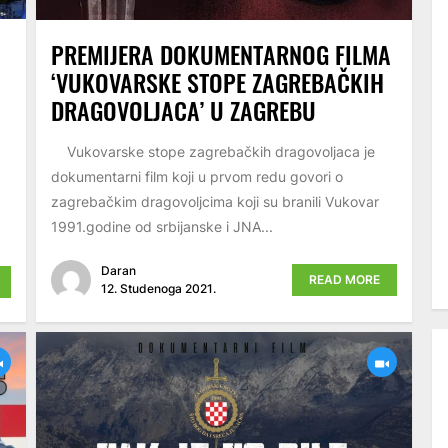
PREMIJERA DOKUMENTARNOG FILMA
‘VUKOVARSKE STOPE ZAGREBAČKIH
DRAGOVOLJACA’ U ZAGREBU
Vukovarske stope zagrebačkih dragovoljaca je
dokumentarni film koji u prvom redu govori o
zagrebačkim dragovoljcima koji su branili Vukovar
1991.godine od srbijanske i JNA...
Daran
READ MORE
12. Studenoga 2021.