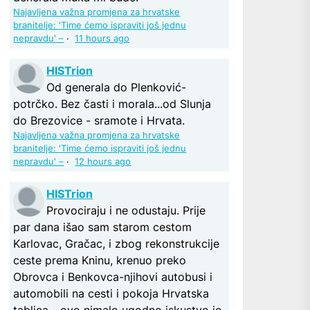
Najavljena važna promjena za hrvatske
branitelje: 'Time ćemo ispraviti još jednu
nepravdu' –
·
11 hours ago
HISTrion
Od generala do Plenković-
potrčko. Bez časti i morala...od Slunja
do Brezovice - sramote i Hrvata.
Najavljena važna promjena za hrvatske
branitelje: 'Time ćemo ispraviti još jednu
nepravdu' –
·
12 hours ago
HISTrion
Provociraju i ne odustaju. Prije
par dana išao sam starom cestom
Karlovac, Gračac, i zbog rekonstrukcije
ceste prema Kninu, krenuo preko
Obrovca i Benkovca-njihovi autobusi i
automobili na cesti i pokoja Hrvatska
tablica - ovo nimalo ugodno iskustvo je