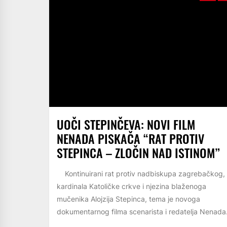
UOČI STEPINČEVA: NOVI FILM
NENADA PISKAČA “RAT PROTIV
STEPINCA – ZLOČIN NAD ISTINOM”
Kontinuirani rat protiv nadbiskupa zagrebačkog,
kardinala Katoličke crkve i njezina blaženoga
mučenika Alojzija Stepinca, tema je novoga
dokumentarnog filma scenarista i redatelja Nenada.