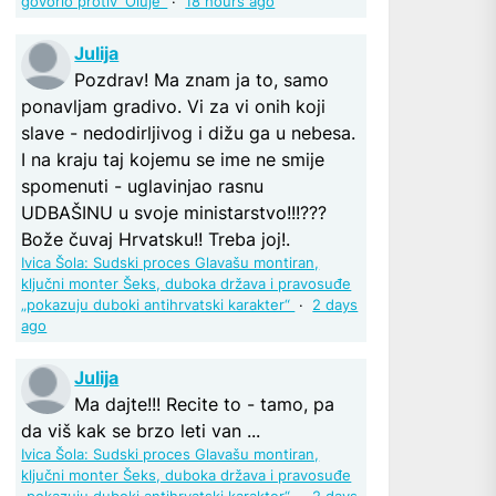
govorio protiv ‘Oluje’
·
18 hours ago
Julija
Pozdrav! Ma znam ja to, samo
ponavljam gradivo. Vi za vi onih koji
slave - nedodirljivog i dižu ga u nebesa.
I na kraju taj kojemu se ime ne smije
spomenuti - uglavinjao rasnu
UDBAŠINU u svoje ministarstvo!!!???
Bože čuvaj Hrvatsku!! Treba joj!.
Ivica Šola: Sudski proces Glavašu montiran,
ključni monter Šeks, duboka država i pravosuđe
„pokazuju duboki antihrvatski karakter“
·
2 days
ago
Julija
Ma dajte!!! Recite to - tamo, pa
da viš kak se brzo leti van ...
Ivica Šola: Sudski proces Glavašu montiran,
ključni monter Šeks, duboka država i pravosuđe