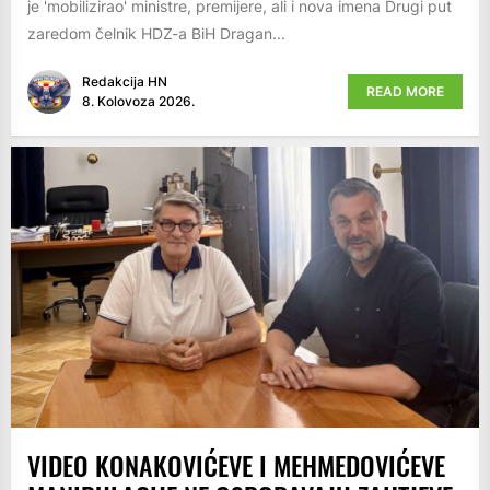
je 'mobilizirao' ministre, premijere, ali i nova imena Drugi put
zaredom čelnik HDZ-a BiH Dragan...
Redakcija HN
READ MORE
8. Kolovoza 2026.
VIDEO KONAKOVIĆEVE I MEHMEDOVIĆEVE