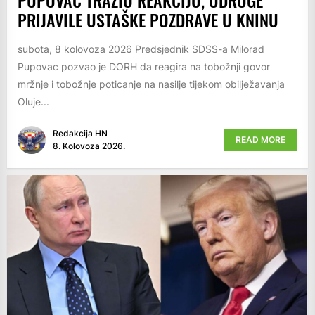
PUPOVAC TRAŽIO REAKCIJU, UDRUGE
PRIJAVILE USTAŠKE POZDRAVE U KNINU
subota, 8 kolovoza 2026 Predsjednik SDSS-a Milorad
Pupovac pozvao je DORH da reagira na tobožnji govor
mržnje i tobožnje poticanje na nasilje tijekom obilježavanja
Oluje...
Redakcija HN
READ MORE
8. Kolovoza 2026.