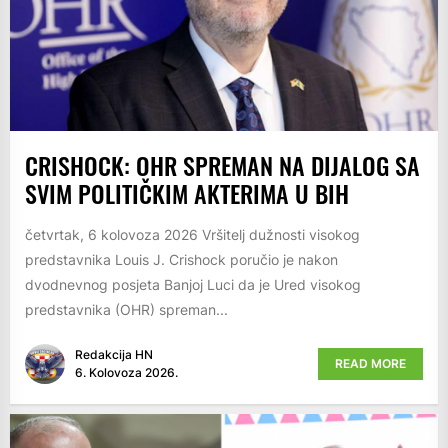
CRISHOCK: OHR SPREMAN NA DIJALOG SA
SVIM POLITIČKIM AKTERIMA U BIH
četvrtak, 6 kolovoza 2026 Vršitelj dužnosti visokog
predstavnika Louis J. Crishock poručio je nakon
dvodnevnog posjeta Banjoj Luci da je Ured visokog
predstavnika (OHR) spreman...
Redakcija HN
READ MORE
6. Kolovoza 2026.