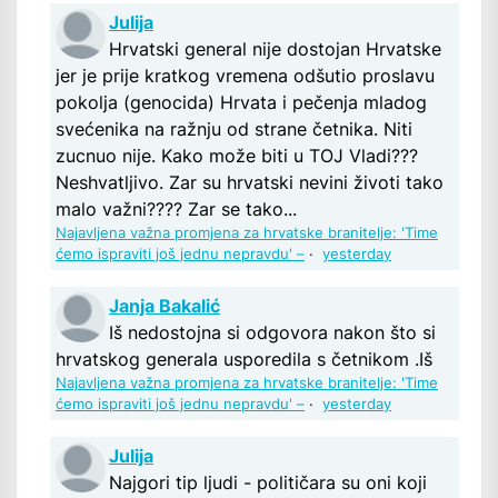
Julija
Hrvatski general nije dostojan Hrvatske
jer je prije kratkog vremena odšutio proslavu
pokolja (genocida) Hrvata i pečenja mladog
svećenika na ražnju od strane četnika. Niti
zucnuo nije. Kako može biti u TOJ Vladi???
Neshvatljivo. Zar su hrvatski nevini životi tako
malo važni???? Zar se tako...
Najavljena važna promjena za hrvatske branitelje: 'Time
ćemo ispraviti još jednu nepravdu' –
·
yesterday
Janja Bakalić
Iš nedostojna si odgovora nakon što si
hrvatskog generala usporedila s četnikom .Iš
Najavljena važna promjena za hrvatske branitelje: 'Time
ćemo ispraviti još jednu nepravdu' –
·
yesterday
Julija
Najgori tip ljudi - političara su oni koji