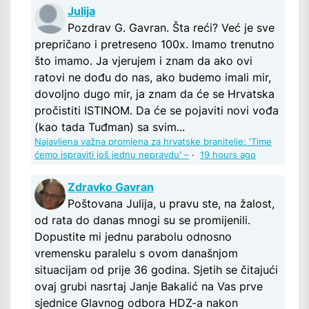
Julija
Pozdrav G. Gavran. Šta reći? Već je sve
prepričano i pretreseno 100x. Imamo trenutno
što imamo. Ja vjerujem i znam da ako ovi
ratovi ne dođu do nas, ako budemo imali mir,
dovoljno dugo mir, ja znam da će se Hrvatska
pročistiti ISTINOM. Da će se pojaviti novi vođa
(kao tada Tuđman) sa svim...
Najavljena važna promjena za hrvatske branitelje: 'Time
ćemo ispraviti još jednu nepravdu' –
·
19 hours ago
Zdravko Gavran
Poštovana Julija, u pravu ste, na žalost,
od rata do danas mnogi su se promijenili.
Dopustite mi jednu parabolu odnosno
vremensku paralelu s ovom današnjom
situacijam od prije 36 godina. Sjetih se čitajući
ovaj grubi nasrtaj Janje Bakalić na Vas prve
sjednice Glavnog odbora HDZ-a nakon