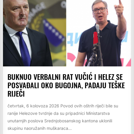
BUKNUO VERBALNI RAT VUČIĆ I HELEZ SE
POSVAĐALI OKO BUGOJNA, PADAJU TEŠKE
RIJEČI
četvrtak, 6 kolovoza 2026 Povod ovih oštrih riječi bile su
ranije Helezove tvrdnje da su pripadnici Ministarstva
unutarnjih poslova Srednjobosanskog kantona uklonili
skupinu naoružanih muškaraca...