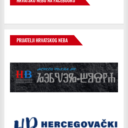
HRVATSKO NEBO NA FACEBOOKU
PRIJATELJI HRVATSKOG NEBA