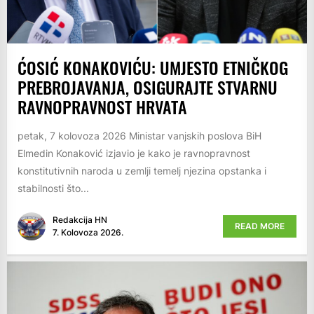
ĆOSIĆ KONAKOVIĆU: UMJESTO ETNIČKOG
PREBROJAVANJA, OSIGURAJTE STVARNU
RAVNOPRAVNOST HRVATA
petak, 7 kolovoza 2026 Ministar vanjskih poslova BiH
Elmedin Konaković izjavio je kako je ravnopravnost
konstitutivnih naroda u zemlji temelj njezina opstanka i
stabilnosti što...
Redakcija HN
READ MORE
7. Kolovoza 2026.