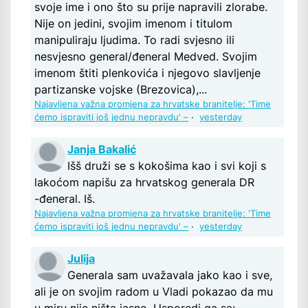
svoje ime i ono što su prije napravili zlorabe.
Nije on jedini, svojim imenom i titulom
manipuliraju ljudima. To radi svjesno ili
nesvjesno general/đeneral Medved. Svojim
imenom štiti plenkovića i njegovo slavljenje
partizanske vojske (Brezovica),...
Najavljena važna promjena za hrvatske branitelje: 'Time
ćemo ispraviti još jednu nepravdu' –
·
yesterday
Janja Bakalić
Išš druži se s kokošima kao i svi koji s
lakoćom napišu za hrvatskog generala DR
-đeneral. Iš.
Najavljena važna promjena za hrvatske branitelje: 'Time
ćemo ispraviti još jednu nepravdu' –
·
yesterday
Julija
Generala sam uvažavala jako kao i sve,
ali je on svojim radom u Vladi pokazao da mu
u miru nije ništa jasno. Usporedi ga sa: