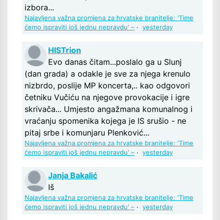
izbora...
Najavljena važna promjena za hrvatske branitelje: 'Time
ćemo ispraviti još jednu nepravdu' –
·
yesterday
HISTrion
Evo danas čitam...poslalo ga u Slunj
(dan grada) a odakle je sve za njega krenulo
nizbrdo, poslije MP koncerta,.. kao odgovori
četniku Vučiću na njegove provokacije i igre
skrivača... Umjesto angažmana komunalnog i
vraćanju spomenika kojega je IS srušio - ne
pitaj srbe i komunjaru Plenković...
Najavljena važna promjena za hrvatske branitelje: 'Time
ćemo ispraviti još jednu nepravdu' –
·
yesterday
Janja Bakalić
Iš
Najavljena važna promjena za hrvatske branitelje: 'Time
ćemo ispraviti još jednu nepravdu' –
·
yesterday