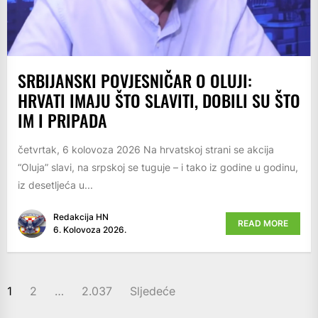
SRBIJANSKI POVJESNIČAR O OLUJI:
HRVATI IMAJU ŠTO SLAVITI, DOBILI SU ŠTO
IM I PRIPADA
četvrtak, 6 kolovoza 2026 Na hrvatskoj strani se akcija
“Oluja” slavi, na srpskoj se tuguje – i tako iz godine u godinu,
iz desetljeća u...
Redakcija HN
READ MORE
6. Kolovoza 2026.
BROJEVI
1
2
…
2.037
Sljedeće
STRANICA