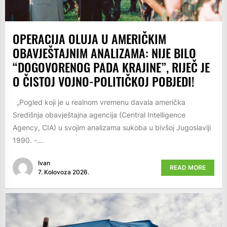
OPERACIJA OLUJA U AMERIČKIM
OBAVJEŠTAJNIM ANALIZAMA: NIJE BILO
“DOGOVORENOG PADA KRAJINE”, RIJEČ JE
O ČISTOJ VOJNO-POLITIČKOJ POBJEDI!
„Pogled koji je u realnom vremenu davala američka
Središnja obavještajna agencija (Central Intelligence
Agency, CIA) u svojim analizama sukoba u bivšoj Jugoslaviji
1990. -...
Ivan
READ MORE
7. Kolovoza 2026.