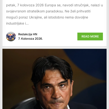
petak, 7 kolovoza 2026 Europa se, navodi stručnjak, nalazi u
svojevrsnom strateškom paradoksu. Ne želi prihvatiti
mogući poraz Ukrajine, ali istodobno nema dovoljne
industrijske i...
Redakcija HN
READ MORE
7. Kolovoza 2026.