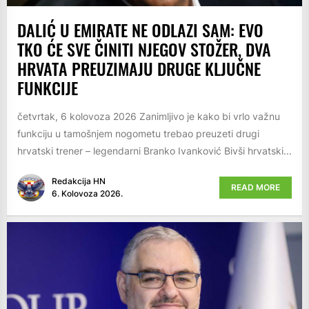
DALIĆ U EMIRATE NE ODLAZI SAM: EVO
TKO ĆE SVE ČINITI NJEGOV STOŽER, DVA
HRVATA PREUZIMAJU DRUGE KLJUČNE
FUNKCIJE
četvrtak, 6 kolovoza 2026 Zanimljivo je kako bi vrlo važnu
funkciju u tamošnjem nogometu trebao preuzeti drugi
hrvatski trener – legendarni Branko Ivanković Bivši hrvatski...
Redakcija HN
READ MORE
6. Kolovoza 2026.