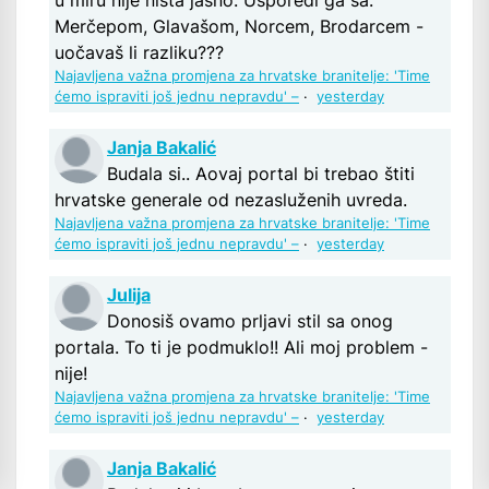
Merčepom, Glavašom, Norcem, Brodarcem -
uočavaš li razliku???
Najavljena važna promjena za hrvatske branitelje: 'Time
ćemo ispraviti još jednu nepravdu' –
·
yesterday
Janja Bakalić
Budala si.. Aovaj portal bi trebao štiti
hrvatske generale od nezasluženih uvreda.
Najavljena važna promjena za hrvatske branitelje: 'Time
ćemo ispraviti još jednu nepravdu' –
·
yesterday
Julija
Donosiš ovamo prljavi stil sa onog
portala. To ti je podmuklo!! Ali moj problem -
nije!
Najavljena važna promjena za hrvatske branitelje: 'Time
ćemo ispraviti još jednu nepravdu' –
·
yesterday
Janja Bakalić