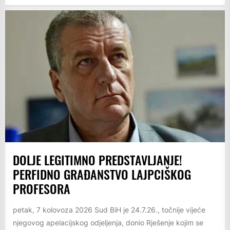
DOLJE LEGITIMNO PREDSTAVLJANJE!
PERFIDNO GRAĐANSTVO LAJPCIŠKOG
PROFESORA
petak, 7 kolovoza 2026 Sud BiH je 24.7.26., točnije vijeće
njegovog apelacijskog odjeljenja, donio Rješenje kojim se