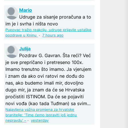
Mario
Udruge za sisanje proračuna a to
im je i svrha i ništa novo
Pupovac tražio reakciju, udruge prijavile ustaške
pozdrave u Kninu
·
7 hours ago
Julija
Pozdrav G. Gavran. Šta reći? Već
je sve prepričano i pretreseno 100x.
Imamo trenutno što imamo. Ja vjerujem
i znam da ako ovi ratovi ne dođu do
nas, ako budemo imali mir, dovoljno
dugo mir, ja znam da će se Hrvatska
pročistiti ISTINOM. Da će se pojaviti
novi vođa (kao tada Tuđman) sa svim...
Najavljena važna promjena za hrvatske
branitelje: 'Time ćemo ispraviti još jednu
nepravdu' –
·
yesterday