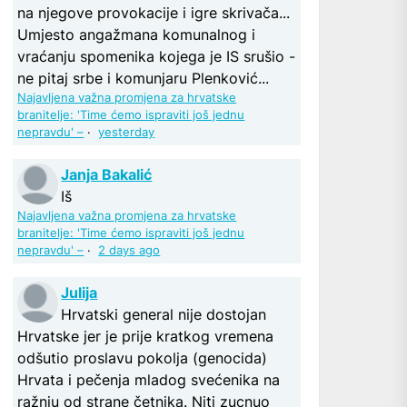
na njegove provokacije i igre skrivača...
Umjesto angažmana komunalnog i
vraćanju spomenika kojega je IS srušio -
ne pitaj srbe i komunjaru Plenković...
Najavljena važna promjena za hrvatske
branitelje: 'Time ćemo ispraviti još jednu
nepravdu' –
·
yesterday
Janja Bakalić
Iš
Najavljena važna promjena za hrvatske
branitelje: 'Time ćemo ispraviti još jednu
nepravdu' –
·
2 days ago
Julija
Hrvatski general nije dostojan
Hrvatske jer je prije kratkog vremena
odšutio proslavu pokolja (genocida)
Hrvata i pečenja mladog svećenika na
ražnju od strane četnika. Niti zucnuo