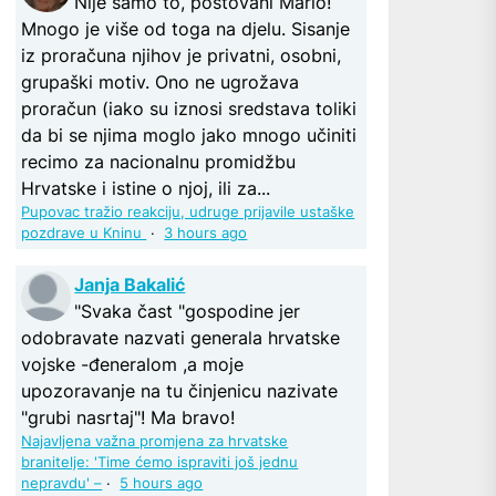
Nije samo to, poštovani Mario!
Mnogo je više od toga na djelu. Sisanje
iz proračuna njihov je privatni, osobni,
grupaški motiv. Ono ne ugrožava
proračun (iako su iznosi sredstava toliki
da bi se njima moglo jako mnogo učiniti
recimo za nacionalnu promidžbu
Hrvatske i istine o njoj, ili za...
Pupovac tražio reakciju, udruge prijavile ustaške
pozdrave u Kninu
·
3 hours ago
Janja Bakalić
"Svaka čast "gospodine jer
odobravate nazvati generala hrvatske
vojske -đeneralom ,a moje
upozoravanje na tu činjenicu nazivate
"grubi nasrtaj"! Ma bravo!
Najavljena važna promjena za hrvatske
branitelje: 'Time ćemo ispraviti još jednu
nepravdu' –
·
5 hours ago