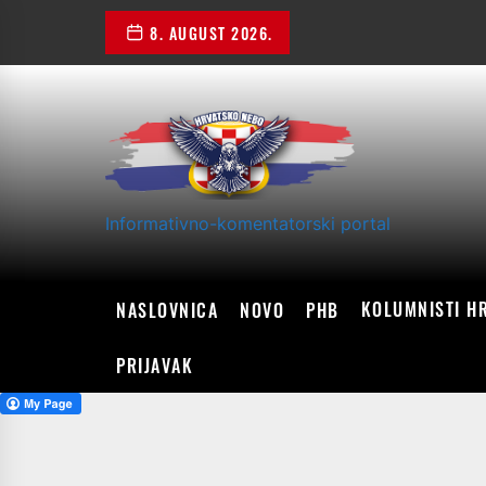
Skip
8. AUGUST 2026.
to
the
content
Informativno-komentatorski portal
KOLUMNISTI H
NASLOVNICA
NOVO
PHB
PRIJAVAK