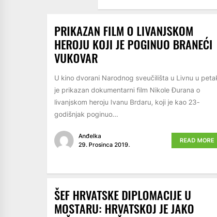
PRIKAZAN FILM O LIVANJSKOM
HEROJU KOJI JE POGINUO BRANEĆI
VUKOVAR
U kino dvorani Narodnog sveučilišta u Livnu u peta
je prikazan dokumentarni film Nikole Đurana o
livanjskom heroju Ivanu Brdaru, koji je kao 23-
godišnjak poginuo...
Anđelka
READ MORE
29. Prosinca 2019.
ŠEF HRVATSKE DIPLOMACIJE U
MOSTARU: HRVATSKOJ JE JAKO