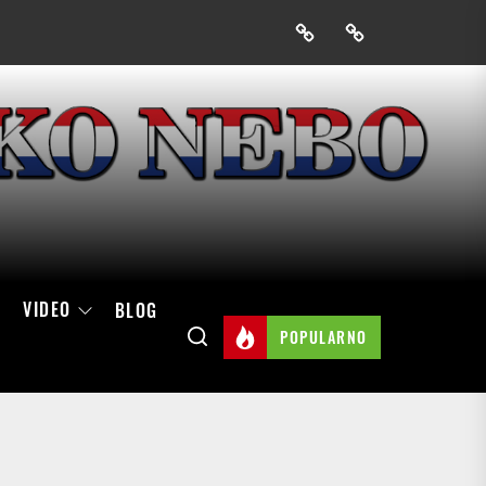
Prijavak
Skini
mobilnu
aplikaciju
Hrvatskog
neba
VIDEO
BLOG
POPULARNO