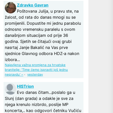
Zdravko Gavran
Poštovana Julija, u pravu ste, na
žalost, od rata do danas mnogi su se
promijenili. Dopustite mi jednu parabolu
odnosno vremensku paralelu s ovom
današnjom situacijam od prije 36
godina. Sjetih se čitajući ovaj grubi
nasrtaj Janje Bakalić na Vas prve
sjednice Glavnog odbora HDZ-a nakon
izbora...
Najavljena važna promjena za hrvatske
branitelje: 'Time ćemo ispraviti još jednu
nepravdu' –
·
yesterday
HISTrion
Evo danas čitam...poslalo ga u
Slunj (dan grada) a odakle je sve za
njega krenulo nizbrdo, poslije MP
koncerta,.. kao odgovori četniku Vučiću