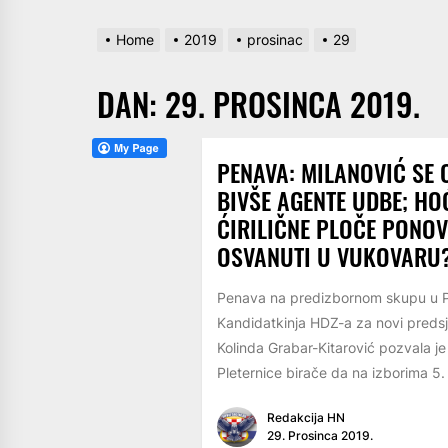
Home
2019
prosinac
29
DAN:
29. PROSINCA 2019.
PENAVA: MILANOVIĆ SE 
BIVŠE AGENTE UDBE; HOĆ
ĆIRILIČNE PLOČE PONO
OSVANUTI U VUKOVARU
Penava na predizbornom skupu u Pl
Kandidatkinja HDZ-a za novi preds
Kolinda Grabar-Kitarović pozvala je 
Pleternice birače da na izborima 5. s
Redakcija HN
29. Prosinca 2019.