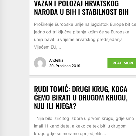
VAŽAN I POLOŽAJ HRVATSKOG
NARODA U BIH I STABILNOST BIH
Proširenje Europske unije na jugoistok Europe bit ć
jedno od tri ključna pitanja kojim će se Europska
unija baviti u vrijeme hrvatskog predsjedanja
Vijećem EU,...
Anđelka
READ MORE
29. Prosinca 2019.
RUDI TOMIĆ: DRUGI KRUG, KOGA
ĆEMO BIRATI U DRUGOM KRUGU,
NJU ILI NJEGA?
Nije bilo izričitog izbora u prvom krugu, gdje smo
imali 11 kandidata, a kako će tek biti u drugom
krugu gdje se moramo oprijedjeliti ...