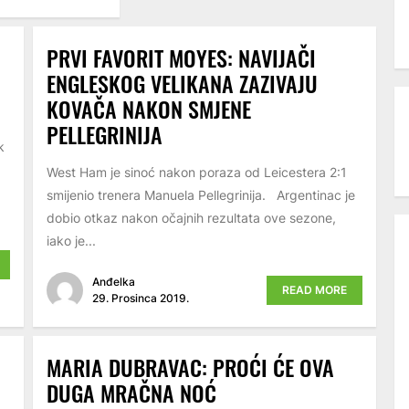
PRVI FAVORIT MOYES: NAVIJAČI
ENGLESKOG VELIKANA ZAZIVAJU
KOVAČA NAKON SMJENE
PELLEGRINIJA
k
West Ham je sinoć nakon poraza od Leicestera 2:1
smijenio trenera Manuela Pellegrinija. Argentinac je
dobio otkaz nakon očajnih rezultata ove sezone,
iako je...
Anđelka
READ MORE
29. Prosinca 2019.
MARIA DUBRAVAC: PROĆI ĆE OVA
DUGA MRAČNA NOĆ