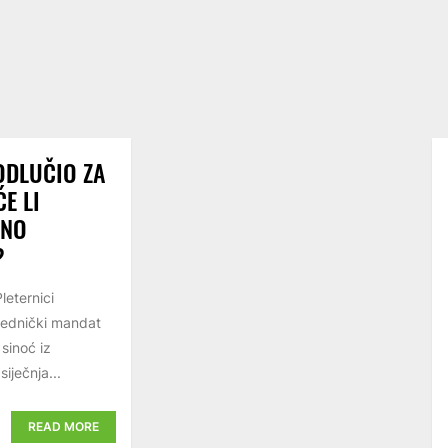
ODLUČIO ZA
E LI
VNO
?
eternici
jednički mandat
sinoć iz
iječnja...
READ MORE