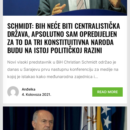
SCHMIDT: BIH NEĆE BITI CENTRALISTIČKA
DRŽAVA, APSOLUTNO SAM OPREDIJELJEN
ZA TO DA TRI KONSTITUITIVNA NARODA
BUDU NA ISTOJ POLITIČKOJ RAZINI
Novi visoki predstavnik u BiH Christian Schmidt održao je
danas u Sarajevu prvu nastupnu konferenciju za medije na
kojoj je istakao kako međunarodna zajednica i...
Anđelka
READ MORE
4. Kolovoza 2021.