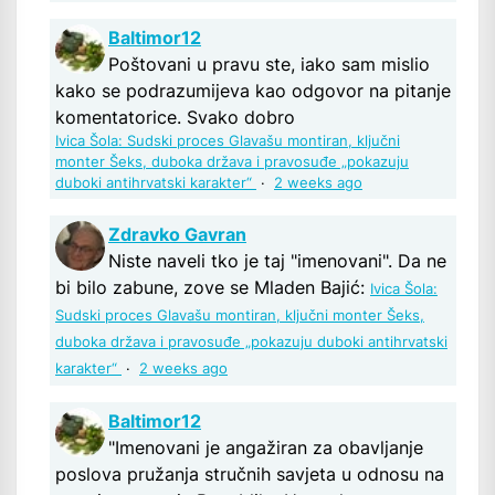
Baltimor12
Poštovani u pravu ste, iako sam mislio
kako se podrazumijeva kao odgovor na pitanje
komentatorice. Svako dobro
Ivica Šola: Sudski proces Glavašu montiran, ključni
monter Šeks, duboka država i pravosuđe „pokazuju
duboki antihrvatski karakter“
·
2 weeks ago
Zdravko Gavran
Niste naveli tko je taj "imenovani". Da ne
bi bilo zabune, zove se Mladen Bajić:
Ivica Šola:
Sudski proces Glavašu montiran, ključni monter Šeks,
duboka država i pravosuđe „pokazuju duboki antihrvatski
karakter“
·
2 weeks ago
Baltimor12
"Imenovani je angažiran za obavljanje
poslova pružanja stručnih savjeta u odnosu na