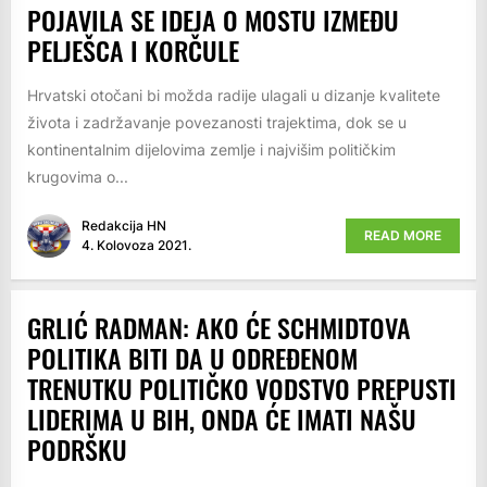
POJAVILA SE IDEJA O MOSTU IZMEĐU
PELJEŠCA I KORČULE
Hrvatski otočani bi možda radije ulagali u dizanje kvalitete
života i zadržavanje povezanosti trajektima, dok se u
kontinentalnim dijelovima zemlje i najvišim političkim
krugovima o...
Redakcija HN
READ MORE
4. Kolovoza 2021.
GRLIĆ RADMAN: AKO ĆE SCHMIDTOVA
POLITIKA BITI DA U ODREĐENOM
TRENUTKU POLITIČKO VODSTVO PREPUSTI
LIDERIMA U BIH, ONDA ĆE IMATI NAŠU
PODRŠKU