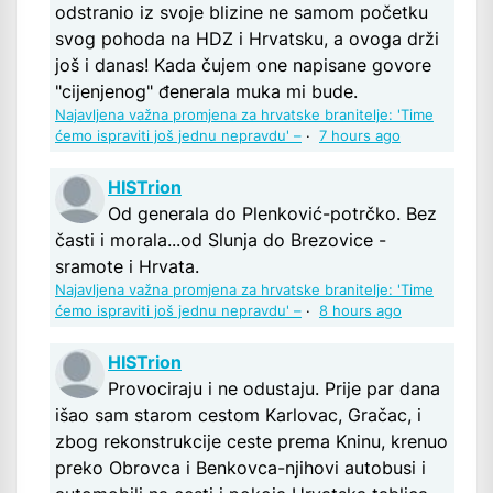
odstranio iz svoje blizine ne samom početku
svog pohoda na HDZ i Hrvatsku, a ovoga drži
još i danas! Kada čujem one napisane govore
"cijenjenog" đenerala muka mi bude.
Najavljena važna promjena za hrvatske branitelje: 'Time
ćemo ispraviti još jednu nepravdu' –
·
7 hours ago
HISTrion
Od generala do Plenković-potrčko. Bez
časti i morala...od Slunja do Brezovice -
sramote i Hrvata.
Najavljena važna promjena za hrvatske branitelje: 'Time
ćemo ispraviti još jednu nepravdu' –
·
8 hours ago
HISTrion
Provociraju i ne odustaju. Prije par dana
išao sam starom cestom Karlovac, Gračac, i
zbog rekonstrukcije ceste prema Kninu, krenuo
preko Obrovca i Benkovca-njihovi autobusi i