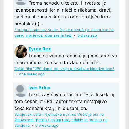
Prema navodu u tekstu, Hrvatska je
izvanopasnosti, jer ni riječi o rijekama, dravi,
savi pa ni dunavu koji također protječe kroz
hrvatsku((!)…
Europa ostaje bez vode: Rijeke presušuju, elektrane se
gase, a prijevoz robe sve je teži
·
3 days ago
Tyrex Rex
Točno se zna na račun čijeg ministarstva
ili proračuna. Zna se i da vlada omerta .
Zašto film “260 dana” ne smije u hrvatske kinodvorane?
·
one week ago
Ivan Brkic
Tekst završava pitanjem: “Bliži li se kraj
tom čekanju”? Pa i autor teksta nestrpljivo
čeka konačni kraj, i nije usamljen.
Sarajevski safari Njemačke novine: Vučić je bio na
židovskom groblju tijekom rata, odakle je pucano na
Sarajevo
·
2 weeks ago