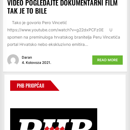
VIDEO POGLEDAJTE DOKUMENTARNI FILM
TAK JE TO BILE
Tako je govorio Pero Vincetić
https://www.youtube.com/watch?v=g22dxPCFz0E U
spomen na preminuloga hrvatskog branitelja Peru Vincetića
portal Hrvatsko nebo ekskluzivno emitira...
Daran
READ MORE
4. Kolovoza 2021.
PHB PRIOPĆAJI