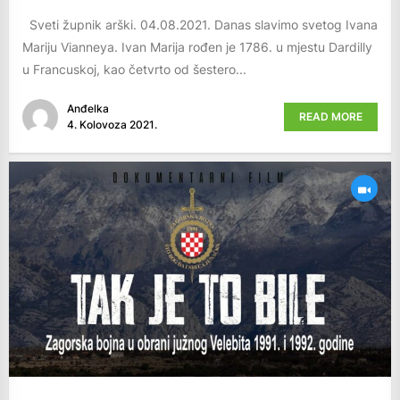
Sveti župnik arški. 04.08.2021. Danas slavimo svetog Ivana
Mariju Vianneya. Ivan Marija rođen je 1786. u mjestu Dardilly
u Francuskoj, kao četvrto od šestero...
Anđelka
READ MORE
4. Kolovoza 2021.