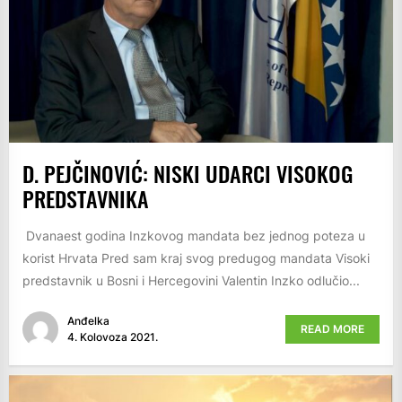
D. PEJČINOVIĆ: NISKI UDARCI VISOKOG
PREDSTAVNIKA
Dvanaest godina Inzkovog mandata bez jednog poteza u
korist Hrvata Pred sam kraj svog predugog mandata Visoki
predstavnik u Bosni i Hercegovini Valentin Inzko odlučio...
Anđelka
READ MORE
4. Kolovoza 2021.