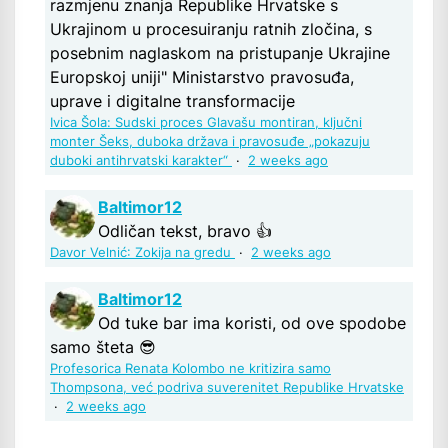
razmjenu znanja Republike Hrvatske s
Ukrajinom u procesuiranju ratnih zločina, s
posebnim naglaskom na pristupanje Ukrajine
Europskoj uniji" Ministarstvo pravosuđa,
uprave i digitalne transformacije
Ivica Šola: Sudski proces Glavašu montiran, ključni
monter Šeks, duboka država i pravosuđe „pokazuju
duboki antihrvatski karakter“
·
2 weeks ago
Baltimor12
Odličan tekst, bravo 👍
Davor Velnić: Zokija na gredu
·
2 weeks ago
Baltimor12
Od tuke bar ima koristi, od ove spodobe
samo šteta 😎
Profesorica Renata Kolombo ne kritizira samo
Thompsona, već podriva suverenitet Republike Hrvatske
·
2 weeks ago