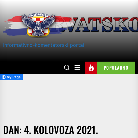
Skip
to
the
content
Informativno-komentatorski portal
POPULARNO
DAN:
4. KOLOVOZA 2021.