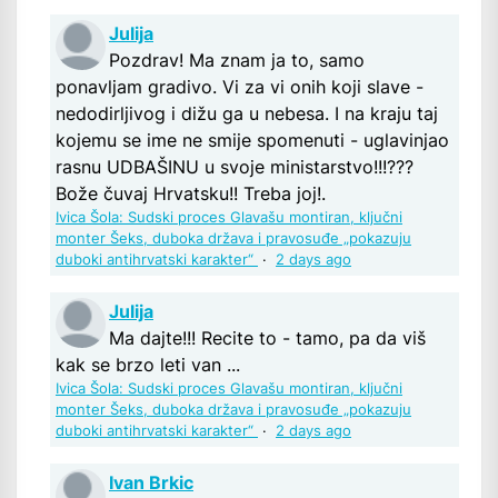
Julija
Pozdrav! Ma znam ja to, samo
ponavljam gradivo. Vi za vi onih koji slave -
nedodirljivog i dižu ga u nebesa. I na kraju taj
kojemu se ime ne smije spomenuti - uglavinjao
rasnu UDBAŠINU u svoje ministarstvo!!!???
Bože čuvaj Hrvatsku!! Treba joj!.
Ivica Šola: Sudski proces Glavašu montiran, ključni
monter Šeks, duboka država i pravosuđe „pokazuju
duboki antihrvatski karakter“
·
2 days ago
Julija
Ma dajte!!! Recite to - tamo, pa da viš
kak se brzo leti van ...
Ivica Šola: Sudski proces Glavašu montiran, ključni
monter Šeks, duboka država i pravosuđe „pokazuju
duboki antihrvatski karakter“
·
2 days ago
Ivan Brkic