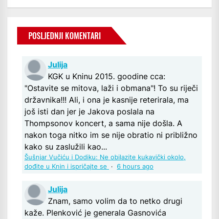
POSLJEDNJI KOMENTARI
Julija
KGK u Kninu 2015. goodine cca:
"Ostavite se mitova, laži i obmana"! To su riječi
državnika!!! Ali, i ona je kasnije reterirala, ma
još isti dan jer je Jakova poslala na
Thompsonov koncert, a sama nije došla. A
nakon toga nitko im se nije obratio ni približno
kako su zaslužili kao...
Šušnjar Vučiću i Dodiku: Ne obilazite kukavički okolo,
dođite u Knin i ispričajte se
·
6 hours ago
Julija
Znam, samo volim da to netko drugi
kaže. Plenković je generala Gasnovića