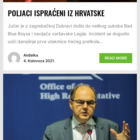
POLJACI ISPRAĆENI IZ HRVATSKE
Jučer je u zagrebačkoj Dubravi došlo do velikog sukoba Bad
Blue Boysa i navijača varšavske Legije. Incident se dogodio
uoči današnje prve utakmice trećeg pretkola...
Anđelka
READ MORE
4. Kolovoza 2021.