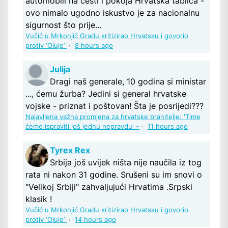
automobili na cesti i pokoja Hrvatska tablica -
ovo nimalo ugodno iskustvo je za nacionalnu
sigurnost što prije...
Vučić u Mrkonjić Gradu kritizirao Hrvatsku i govorio
protiv ‘Oluje’
·
8 hours ago
Julija
Dragi naš generale, 10 godina si ministar
..., ćemu žurba? Jedini si general hrvatske
vojske - priznat i poštovan! Šta je posrijedi???
Najavljena važna promjena za hrvatske branitelje: 'Time
ćemo ispraviti još jednu nepravdu' –
·
11 hours ago
Tyrex Rex
Srbija još uvijek ništa nije naučila iz tog
rata ni nakon 31 godine. Srušeni su im snovi o
"Velikoj Srbiji" zahvaljujući Hrvatima .Srpski
klasik !
Vučić u Mrkonjić Gradu kritizirao Hrvatsku i govorio
protiv ‘Oluje’
·
14 hours ago