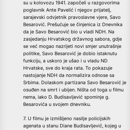
su u kolovozu 1941. započeli u razgovorima
poglavnik Ante Pavelić i njegov prijatelj,
sarajevski odvjetnik pravoslavne vjere, Savo
Besarović. Prešućuje se činjenica iz Dnevnika
da je Savo Besarović bio u vladi NDH. Na
zasjedanju Hrvatskog državnog sabora, gdje
se već mogao nazrijeti novi smjer unutrašnje
politike, Savo Besarović je dobio istaknutu
funkciju, a uskoro je ušao i u vladu ND
Hrvatske, sve do kraja rata. To pokazuje
nastojanje NDH da normalizira odnose sa
Srbima. Dolaskom partizana Savo Besarović je
osuđen na smrt i ubijen. Ništa od toga u filmu
nema, iako D. Budisavljević spominje g.
Besarovića u svojem dnevniku.
7. U filmu je izmišljeno nasilje policijskih
agenata u stanu Diane Budisavljević, kojeg u