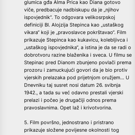
glumica gđa Alma Prica kao Diana gotovo
viče, predbacuje nadbiskupu da je „njihov
ispovjednik“. To odgovara velikosrpskoj
definiciji Bl. Alojzija Stepinca kao „ustaškog
vikara“ koji je „pravoslavce pokrštavao“. Film
prikazuje Stepinca kao kukavicu, kolebljivca i
„ustaškog ispovjednika“, a istina je da se radi o
dobrotvoru razine blaženika i sveca. U filmu se
Stepinac pred Dianom zbunjeno povlači prema
prozoru i zamuckujući govori da je bio protiv
vjerskih prelazaka pod prijetnjom oružjem… U
Dnevniku taj susret nosi datum 26. svibnja
1942., a tada su već odavno prestali vjerski
prelazi i počeo je drugačiji odnos prema
pravoslavnima. Opet laž i krivotvorina.
5. Film površno, jednostrano i pristrano
prikazuje složene povijesne okolnosti tog