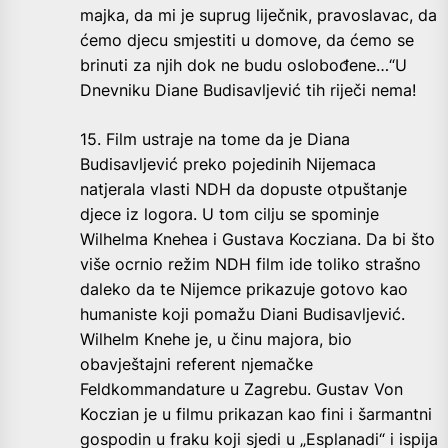
majka, da mi je suprug liječnik, pravoslavac, da
ćemo djecu smjestiti u domove, da ćemo se
brinuti za njih dok ne budu oslobođene…“U
Dnevniku Diane Budisavljević tih riječi nema!
15. Film ustraje na tome da je Diana
Budisavljević preko pojedinih Nijemaca
natjerala vlasti NDH da dopuste otpuštanje
djece iz logora. U tom cilju se spominje
Wilhelma Knehea i Gustava Kocziana. Da bi što
više ocrnio režim NDH film ide toliko strašno
daleko da te Nijemce prikazuje gotovo kao
humaniste koji pomažu Diani Budisavljević.
Wilhelm Knehe je, u činu majora, bio
obavještajni referent njemačke
Feldkommandature u Zagrebu. Gustav Von
Koczian je u filmu prikazan kao fini i šarmantni
gospodin u fraku koji sjedi u „Esplanadi“ i ispija