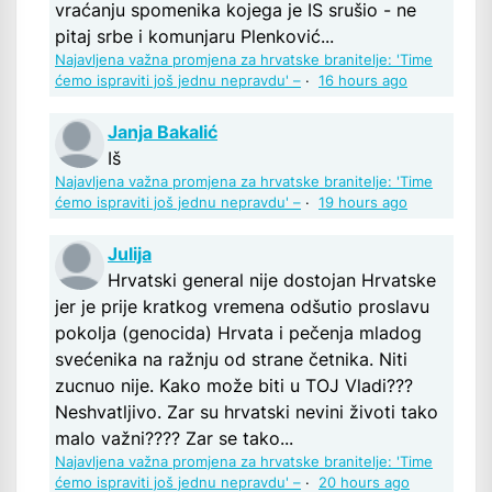
vraćanju spomenika kojega je IS srušio - ne
pitaj srbe i komunjaru Plenković...
Najavljena važna promjena za hrvatske branitelje: 'Time
ćemo ispraviti još jednu nepravdu' –
·
16 hours ago
Janja Bakalić
Iš
Najavljena važna promjena za hrvatske branitelje: 'Time
ćemo ispraviti još jednu nepravdu' –
·
19 hours ago
Julija
Hrvatski general nije dostojan Hrvatske
jer je prije kratkog vremena odšutio proslavu
pokolja (genocida) Hrvata i pečenja mladog
svećenika na ražnju od strane četnika. Niti
zucnuo nije. Kako može biti u TOJ Vladi???
Neshvatljivo. Zar su hrvatski nevini životi tako
malo važni???? Zar se tako...
Najavljena važna promjena za hrvatske branitelje: 'Time
ćemo ispraviti još jednu nepravdu' –
·
20 hours ago