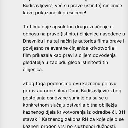
Budisavljević“, već su prave (istinite) činjenice
krivo prikazane ili prešućene!
To filmu daje apsolutno drugo značenje u
odnosu na prave (istinite) činjenice navedene u
Dnevniku i na taj način je autorica filma prave i
povijesno relevantne činjenice krivotvorila i
film prikazala kao pravi s ciljem dovođenja
gledatelja u zabludu glede istinitosti tih
činjenica.
Zbog toga podnosimo ovu kaznenu prijavu
protiv autorice filma Dane Budisavljević zbog
postojanja osnovane sumnje da su se u
konkretnom slučaju ostvarila bitna obilježja
kaznenog djela krivotvorenja iz odredbe čl. 311
stavak 1 Kaznenog zakona RH za koje djelo se
kazneni progon vrši po službenoj dužnosti,