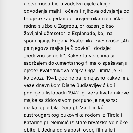
u stvarnosti bio u vodstvu cijele akcije
odvođenja majki i očeva i njihova odvajanja od
te djece kao jedan od povjerenika njemačke
radne službe u Zagrebu, prikazan je kao
žovijalni džetseter iz Esplanade, koji na
spominjanje Eugena Kvaternika zacvrkuće: „Ah,
pa njegova majka je Židovka“ i dodaje:
„nedavno se ubila“. Kakve to veze ima sa
sadržajem dokumentarnog filma o spašavanju
djece? Kvaternikova majka Olga, umrla je 31.
kolovoza 1941. godine pa je nejasno kakve ima
veze dnevnikom Diane Budisavljević koji
počinje u listopadu 1942. g. Veza Kvaternikove
majke sa židovstvom potpuno je nejasna:
majka joj je bila Dora pl. Martini, kći
austrougarskog pukovnika rodom iz Tirola i
Katarine pl. Nemičić iz stare hrvatske vojničke
obitelji. Jedna od slabosti ovog filma je i