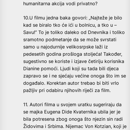
humanitarna akcija vodi privatno?
10.U filmu jedna baka govori: „Najteže je bilo
kad se biralo tko će ići u bolnicu, a tko u –
Savu!“ To je toliko daleko od Dnevnika i toliko
sramotno podmetanje da se može svrstati
samo u najodurnije velikosrpske laži iz
pedesetih godina prošloga stoljeća! Također,
sugestivno se koriste i izjave četiriju korisnika
Dianine pomoći. Ljudi koji su tada bili djeca
zapravo se i ne sjećaju većine onoga što im se
događalo. Korektan autor trebao bi biti vrlo
pažljiv pri odabiru njihovih riječi za film.
11. Autori filma u svojem uratku sugeriraju da
se majka Eugena Dide Kvaternika ubila jer je
bila potresena zbog onoga što njezin sin radi
Židovima i Srbima. Nijemac Von Kotzian, koji je