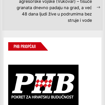
agresorske vojske (Vukovar) – tisuće
granata dnevno padaju na grad, a već
Ne
48 dana ljudi žive u podrumima bez
po
struje i vode
PHB PRIOPĆAJI