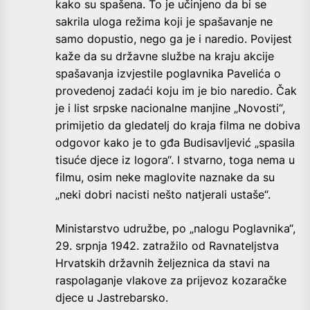
kako su spašena. To je učinjeno da bi se
sakrila uloga režima koji je spašavanje ne
samo dopustio, nego ga je i naredio. Povijest
kaže da su državne službe na kraju akcije
spašavanja izvjestile poglavnika Pavelića o
provedenoj zadaći koju im je bio naredio. Čak
je i list srpske nacionalne manjine „Novosti“,
primijetio da gledatelj do kraja filma ne dobiva
odgovor kako je to gđa Budisavljević „spasila
tisuće djece iz logora“. I stvarno, toga nema u
filmu, osim neke maglovite naznake da su
„neki dobri nacisti nešto natjerali ustaše“.
Ministarstvo udružbe, po „nalogu Poglavnika“,
29. srpnja 1942. zatražilo od Ravnateljstva
Hrvatskih državnih željeznica da stavi na
raspolaganje vlakove za prijevoz kozaračke
djece u Jastrebarsko.