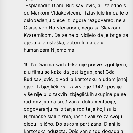
„Esplanadu“ Dianu Budisavljević, ali zajedno s
dr. Markom Vidakovićem, i izjavljuje im da je o
oslobađanju djece iz logora razgovarao, ne s
Glaise von Horstenauom, nego sa Slavkom
Kvaternikom. Da se ne bi vidjelo da je briga za
djecu bila ustaška, autori filma daju
humanizam Nijemcima.
16. Ni Dianina kartoteka nije posve izgubljena,
a u filmu se kaže da jest izgubljena! Gđa
Budisavljević je vodila kartoteku o udomljenoj
djeci. Izbjeglički val završio je 1942.; poslije
više nije bilo takvih izbjegličkih skupina pa se
rad odvijao na sređivanju dokumentacije,
odgovaranju na pitanja roditelja koji su iz
Njemačke slali pisma, raspitivali se za svoju
djecu i slično. Dolaskom partizana, Diani je
kartoteka oduzeta. Opisivanje tog događaja