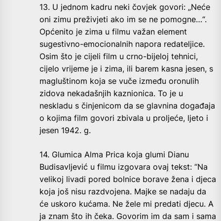
13. U jednom kadru neki čovjek govori: „Neće
oni zimu preživjeti ako im se ne pomogne…“.
Općenito je zima u filmu važan element
sugestivno-emocionalnih napora redateljice.
Osim što je cijeli film u crno-bijeloj tehnici,
cijelo vrijeme je i zima, ili barem kasna jesen, s
magluštinom koja se vuče između oronulih
zidova nekadašnjih kaznionica. To je u
neskladu s činjenicom da se glavnina događaja
o kojima film govori zbivala u proljeće, ljeto i
jesen 1942. g.
14. Glumica Alma Prica koja glumi Dianu
Budisavljević u filmu izgovara ovaj tekst: “Na
velikoj livadi pored bolnice borave žena i djeca
koja još nisu razdvojena. Majke se nadaju da
će uskoro kućama. Ne žele mi predati djecu. A
ja znam što ih čeka. Govorim im da sam i sama