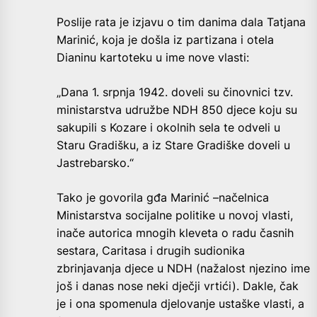
Poslije rata je izjavu o tim danima dala Tatjana
Marinić, koja je došla iz partizana i otela
Dianinu kartoteku u ime nove vlasti:
„Dana 1. srpnja 1942. doveli su činovnici tzv.
ministarstva udružbe NDH 850 djece koju su
sakupili s Kozare i okolnih sela te odveli u
Staru Gradišku, a iz Stare Gradiške doveli u
Jastrebarsko.“
Tako je govorila gđa Marinić –načelnica
Ministarstva socijalne politike u novoj vlasti,
inače autorica mnogih kleveta o radu časnih
sestara, Caritasa i drugih sudionika
zbrinjavanja djece u NDH (nažalost njezino ime
još i danas nose neki dječji vrtići). Dakle, čak
je i ona spomenula djelovanje ustaške vlasti, a