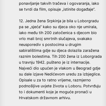
ponavljanje takvih tračeva i ogovaranja, iako
se tvrdi da film, opisuje „istinite događaje“.
12. Jedna žena Srpkinja je bila u Loborgradu
pa se „sjeća“ kako su djeca oko nje umirala,
iako među tih 200 zatočenica s djecom bio
vrlo mali broj smrtnih slučajeva, svakako
neusporediv s postocima u drugim
sabiralištima gdje su djeca dolazila zaražena
raznim bolestima. Tih 200 žena iz Loborgrada
u travnju 1942. pušteno je iz internacije.
Najveći dio upućen je vlakom u Beograd gdje
su dale izjave Nedićevom uredu za izbjeglice.
Opisale u za to ratno vrijeme, razmjerno
podnošljive uvjete života u Loboru. Potvrđuju
to i dokumenti koje je moguće pronaći u
Hrvatskom državnom arhivu.