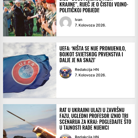
KRAJINE”, RIJEČ JE O ČISTOJ VOJNO-
POLITIČKOJ POBJEDI!
Ivan
7. Kolovoza 2026.
UEFA: ‘NIŠTA SE NIJE PROMIJENILO,
BOJKOT SVJETSKOG PRVENSTVA I
DALJE JE NA SNAZI’
Redakcija HN
7. Kolovoza 2026.
RAT U UKRAJINI ULAZI U ZAVRŠNU
FAZU, UGLEDNI PROFESOR IZNIO TRI
SCENARIJA ZA KRAJ: POGLEDAJTE ŠTO
U TAJNOSTI RADE NIJEMCI
Redakcija HN