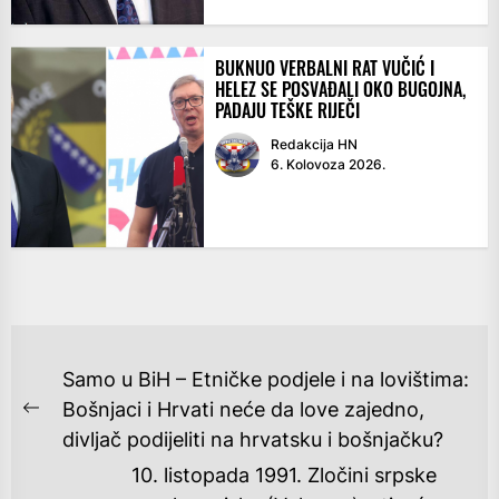
BUKNUO VERBALNI RAT VUČIĆ I
HELEZ SE POSVAĐALI OKO BUGOJNA,
PADAJU TEŠKE RIJEČI
Redakcija HN
6. Kolovoza 2026.
NAVIGACIJA
Samo u BiH – Etničke podjele i na lovištima:
OBJAVA
Bošnjaci i Hrvati neće da love zajedno,
Previous
divljač podijeliti na hrvatsku i bošnjačku?
post:
10. listopada 1991. Zločini srpske