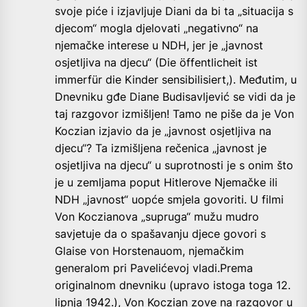
svoje piće i izjavljuje Diani da bi ta „situacija s
djecom“ mogla djelovati „negativno“ na
njemačke interese u NDH, jer je „javnost
osjetljiva na djecu“ (Die öffentlicheit ist
immerfür die Kinder sensibilisiert,). Međutim, u
Dnevniku gđe Diane Budisavljević se vidi da je
taj razgovor izmišljen! Tamo ne piše da je Von
Koczian izjavio da je „javnost osjetljiva na
djecu“? Ta izmišljena rečenica „javnost je
osjetljiva na djecu“ u suprotnosti je s onim što
je u zemljama poput Hitlerove Njemačke ili
NDH „javnost“ uopće smjela govoriti. U filmi
Von Koczianova „supruga“ mužu mudro
savjetuje da o spašavanju djece govori s
Glaise von Horstenauom, njemačkim
generalom pri Pavelićevoj vladi.Prema
originalnom dnevniku (upravo istoga toga 12.
lipnja 1942.), Von Koczian zove na razgovor u