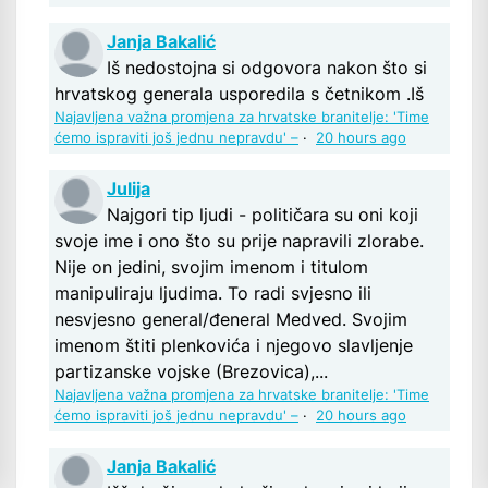
Janja Bakalić
Iš nedostojna si odgovora nakon što si
hrvatskog generala usporedila s četnikom .Iš
Najavljena važna promjena za hrvatske branitelje: 'Time
ćemo ispraviti još jednu nepravdu' –
·
20 hours ago
Julija
Najgori tip ljudi - političara su oni koji
svoje ime i ono što su prije napravili zlorabe.
Nije on jedini, svojim imenom i titulom
manipuliraju ljudima. To radi svjesno ili
nesvjesno general/đeneral Medved. Svojim
imenom štiti plenkovića i njegovo slavljenje
partizanske vojske (Brezovica),...
Najavljena važna promjena za hrvatske branitelje: 'Time
ćemo ispraviti još jednu nepravdu' –
·
20 hours ago
Janja Bakalić