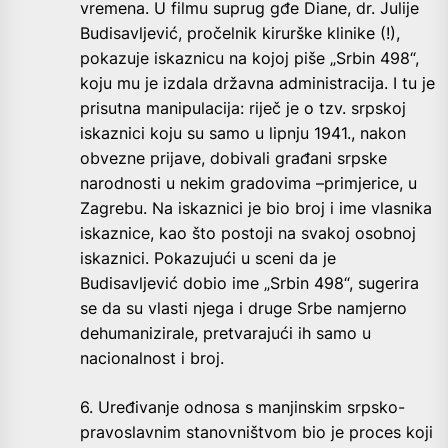
vremena. U filmu suprug gđe Diane, dr. Julije
Budisavljević, pročelnik kirurške klinike (!),
pokazuje iskaznicu na kojoj piše „Srbin 498“,
koju mu je izdala državna administracija. I tu je
prisutna manipulacija: riječ je o tzv. srpskoj
iskaznici koju su samo u lipnju 1941., nakon
obvezne prijave, dobivali građani srpske
narodnosti u nekim gradovima –primjerice, u
Zagrebu. Na iskaznici je bio broj i ime vlasnika
iskaznice, kao što postoji na svakoj osobnoj
iskaznici. Pokazujući u sceni da je
Budisavljević dobio ime „Srbin 498“, sugerira
se da su vlasti njega i druge Srbe namjerno
dehumanizirale, pretvarajući ih samo u
nacionalnost i broj.
6. Uređivanje odnosa s manjinskim srpsko-
pravoslavnim stanovništvom bio je proces koji