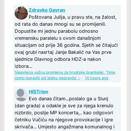
Zdravko Gavran
Poštovana Julija, u pravu ste, na žalost,
od rata do danas mnogi su se promijenili.
Dopustite mi jednu parabolu odnosno
vremensku paralelu s ovom današnjom
situacijam od prije 36 godina. Sjetih se čitajući
ovaj grubi nasrtaj Janje Bakalić na Vas prve
sjednice Glavnog odbora HDZ-a nakon
izbora...
Najavljena važna promjena za hrvatske branitelje: 'Time
ćemo ispraviti još jednu nepravdu' –
·
14 hours ago
HISTrion
Evo danas čitam...poslalo ga u Slunj
(dan grada) a odakle je sve za njega krenulo
nizbrdo, poslije MP koncerta,.. kao odgovori
četniku Vučiću na njegove provokacije i igre
skrivača... Umjesto angažmana komunalnog i