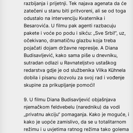
razbijanja i prijetnji. Tek najava agenata da će
zatečeni u stanu biti pritvoreni, ali se od toga
odustalo na intervenciju Kvaternika i
Besarovića. U filmu pak agenti razbacuju
pakete i voće po podu i sikću: „Sve Srbi!“, uz,
očekivano, dramatičnu glazbu koja treba
pojačati dojam državne represije. A Diana
Budisavljević, kako sama piše u dnevniku,
sutradan odlazi u Ravnateljstvo ustaškog
redarstva gdje je od službenika Vilka Kühnela
dobila i pisanu dozvolu za svoj rad i vođenje
skupine za prikupljanje pomoći!
9. U filmu Diana Budisavljević objašnjava
njemačkom feldvebelu (naredniku) da vodi
„privatnu akciju“ pomaganja. Kako je moguće, i
kako je uopće zamislivo, da se u totalitarnom
režimu i u uvjetima ratnog režima tako golema