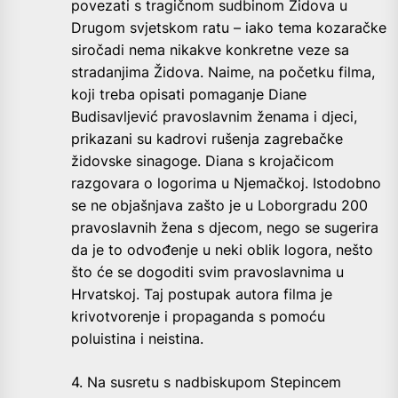
povezati s tragičnom sudbinom Židova u
Drugom svjetskom ratu – iako tema kozaračke
siročadi nema nikakve konkretne veze sa
stradanjima Židova. Naime, na početku filma,
koji treba opisati pomaganje Diane
Budisavljević pravoslavnim ženama i djeci,
prikazani su kadrovi rušenja zagrebačke
židovske sinagoge. Diana s krojačicom
razgovara o logorima u Njemačkoj. Istodobno
se ne objašnjava zašto je u Loborgradu 200
pravoslavnih žena s djecom, nego se sugerira
da je to odvođenje u neki oblik logora, nešto
što će se dogoditi svim pravoslavnima u
Hrvatskoj. Taj postupak autora filma je
krivotvorenje i propaganda s pomoću
poluistina i neistina.
4. Na susretu s nadbiskupom Stepincem