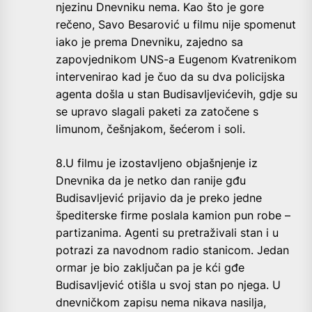
njezinu Dnevniku nema. Kao što je gore
rečeno, Savo Besarović u filmu nije spomenut
iako je prema Dnevniku, zajedno sa
zapovjednikom UNS-a Eugenom Kvatrenikom
intervenirao kad je čuo da su dva policijska
agenta došla u stan Budisavljevićevih, gdje su
se upravo slagali paketi za zatočene s
limunom, češnjakom, šećerom i soli.
8.U filmu je izostavljeno objašnjenje iz
Dnevnika da je netko dan ranije gđu
Budisavljević prijavio da je preko jedne
špediterske firme poslala kamion pun robe –
partizanima. Agenti su pretraživali stan i u
potrazi za navodnom radio stanicom. Jedan
ormar je bio zaključan pa je kći gđe
Budisavljević otišla u svoj stan po njega. U
dnevničkom zapisu nema nikava nasilja,