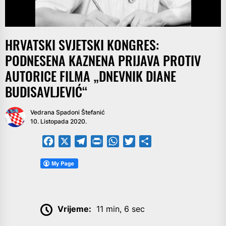
HRVATSKI SVJETSKI KONGRES:
PODNESENA KAZNENA PRIJAVA PROTIV
AUTORICE FILMA „DNEVNIK DIANE
BUDISAVLJEVIĆ“
Vedrana Spadoni Štefanić
10. Listopada 2020.
Facebook
X
Telegram
PrintFriendly
WhatsApp
Twitter
Share
Vrijeme:
11 min, 6 sec