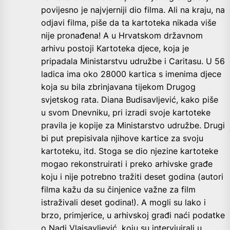
povijesno je najvjerniji dio filma. Ali na kraju, na
odjavi filma, piše da ta kartoteka nikada više
nije pronađena! A u Hrvatskom državnom
arhivu postoji Kartoteka djece, koja je
pripadala Ministarstvu udružbe i Caritasu. U 56
ladica ima oko 28000 kartica s imenima djece
koja su bila zbrinjavana tijekom Drugog
svjetskog rata. Diana Budisavljević, kako piše
u svom Dnevniku, pri izradi svoje kartoteke
pravila je kopije za Ministarstvo udružbe. Drugi
bi put prepisivala njihove kartice za svoju
kartoteku, itd. Stoga se dio njezine kartoteke
mogao rekonstruirati i preko arhivske građe
koju i nije potrebno tražiti deset godina (autori
filma kažu da su činjenice važne za film
istraživali deset godina!). A mogli su lako i
brzo, primjerice, u arhivskoj građi naći podatke
o Nadi Vlaisavljević, koju su intervjuirali u