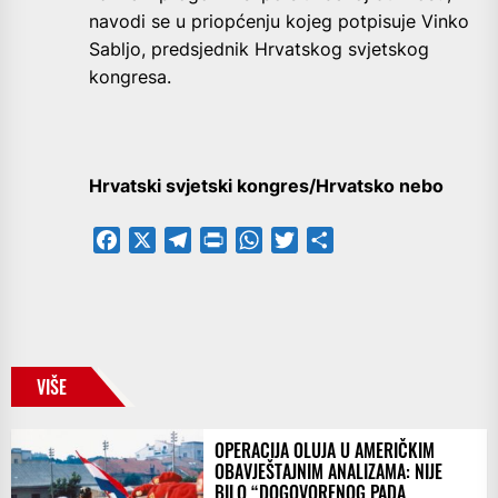
navodi se u priopćenju kojeg potpisuje Vinko
Sabljo, predsjednik Hrvatskog svjetskog
kongresa.
Hrvatski svjetski kongres/Hrvatsko nebo
Facebook
X
Telegram
PrintFriendly
WhatsApp
Twitter
Share
VIŠE
OPERACIJA OLUJA U AMERIČKIM
OBAVJEŠTAJNIM ANALIZAMA: NIJE
BILO “DOGOVORENOG PADA