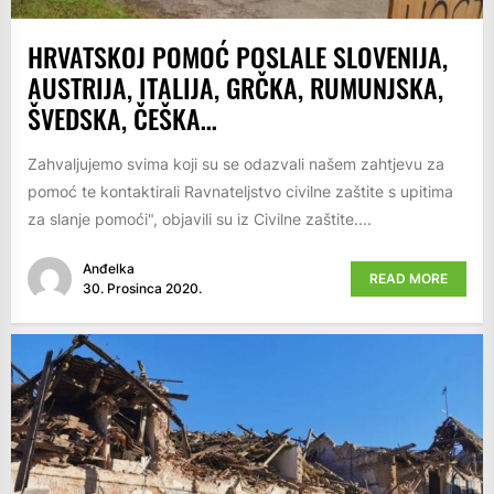
HRVATSKOJ POMOĆ POSLALE SLOVENIJA,
AUSTRIJA, ITALIJA, GRČKA, RUMUNJSKA,
ŠVEDSKA, ČEŠKA…
Zahvaljujemo svima koji su se odazvali našem zahtjevu za
pomoć te kontaktirali Ravnateljstvo civilne zaštite s upitima
za slanje pomoći", objavili su iz Civilne zaštite....
Anđelka
READ MORE
30. Prosinca 2020.