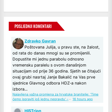
POSLJEDNJI KOMENTARI
Zdravko Gavran
Poštovana Julija, u pravu ste, na žalost,
od rata do danas mnogi su se promijenili.
Dopustite mi jednu parabolu odnosno
vremensku paralelu s ovom današnjom
situacijam od prije 36 godina. Sjetih se čitajući
ovaj grubi nasrtaj Janje Bakalić na Vas prve
sjednice Glavnog odbora HDZ-a nakon
izbora...
Najavljena važna promjena za hrvatske branitelje: 'Time
ćemo ispraviti još jednu nepravdu' –
·
16 hours ago
HISTrion