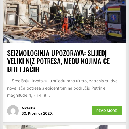
SEIZMOLOGINJA UPOZORAVA: SLIJEDI
VELIKI NIZ POTRESA, MEĐU KOJIMA ĆE
BITI I JAČIH
Središnju Hrvatsku, u srijedu rano ujutro, zatresla su dva
nova jača potresa s epicentrom na području Petrinje,
magnitude 4, 7 i 4, 8...
Anđelka
READ MORE
30. Prosinca 2020.