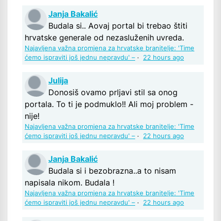
Janja Bakalić
Budala si.. Aovaj portal bi trebao štiti
hrvatske generale od nezasluženih uvreda.
Najavljena važna promjena za hrvatske branitelje: 'Time
ćemo ispraviti još jednu nepravdu' –
·
22 hours ago
Julija
Donosiš ovamo prljavi stil sa onog
portala. To ti je podmuklo!! Ali moj problem -
nije!
Najavljena važna promjena za hrvatske branitelje: 'Time
ćemo ispraviti još jednu nepravdu' –
·
22 hours ago
Janja Bakalić
Budala si i bezobrazna..a to nisam
napisala nikom. Budala !
Najavljena važna promjena za hrvatske branitelje: 'Time
ćemo ispraviti još jednu nepravdu' –
·
22 hours ago