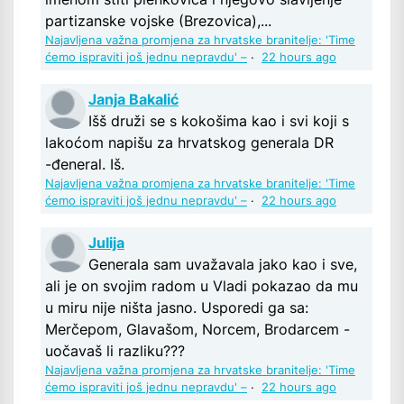
partizanske vojske (Brezovica),...
Najavljena važna promjena za hrvatske branitelje: 'Time
ćemo ispraviti još jednu nepravdu' –
·
22 hours ago
Janja Bakalić
Išš druži se s kokošima kao i svi koji s
lakoćom napišu za hrvatskog generala DR
-đeneral. Iš.
Najavljena važna promjena za hrvatske branitelje: 'Time
ćemo ispraviti još jednu nepravdu' –
·
22 hours ago
Julija
Generala sam uvažavala jako kao i sve,
ali je on svojim radom u Vladi pokazao da mu
u miru nije ništa jasno. Usporedi ga sa:
Merčepom, Glavašom, Norcem, Brodarcem -
uočavaš li razliku???
Najavljena važna promjena za hrvatske branitelje: 'Time
ćemo ispraviti još jednu nepravdu' –
·
22 hours ago