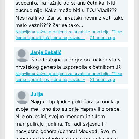
svećenika na ražnju od strane četnika. Niti
zucnuo nije. Kako može biti u TOJ Vladi???
Neshvatljivo. Zar su hrvatski nevini životi tako
malo važni???? Zar se tako...
Najavljena važna promjena za hrvatske branitelje: 'Time
ćemo ispraviti još jednu nepravdu' –
·
21 hours ago
Janja Bakalić
Iš nedostojna si odgovora nakon što si
hrvatskog generala usporedila s četnikom .Iš
Najavljena važna promjena za hrvatske branitelje: 'Time
ćemo ispraviti još jednu nepravdu' –
·
21 hours ago
Julija
Najgori tip ljudi - političara su oni koji
svoje ime i ono što su prije napravili zlorabe.
Nije on jedini, svojim imenom i titulom
manipuliraju ljudima. To radi svjesno ili
nesvjesno general/đeneral Medved. Svojim
imenom štiti plenkovića i njegovo slavljenje