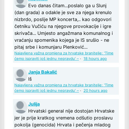
Evo danas čitam...poslalo ga u Slunj
(dan grada) a odakle je sve za njega krenulo
nizbrdo, poslije MP koncerta,.. kao odgovori
četniku Vučiću na njegove provokacije i igre
skrivača... Umjesto angažmana komunalnog i
vraćanju spomenika kojega je IS srušio - ne
pitaj srbe i komunjaru Plenković...
Najavljena važna promjena za hrvatske branitelje: 'Time
ćemo ispraviti još jednu nepravdu' –
·
18 hours ago
Janja Bakalić
Iš
Najavljena važna promjena za hrvatske branitelje: 'Time
ćemo ispraviti još jednu nepravdu' –
·
20 hours ago
Julija
Hrvatski general nije dostojan Hrvatske
jer je prije kratkog vremena odšutio proslavu
pokolja (genocida) Hrvata i pečenja mladog