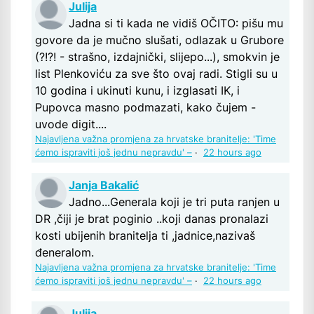
Julija
Jadna si ti kada ne vidiš OČITO: pišu mu
govore da je mučno slušati, odlazak u Grubore
(?!?! - strašno, izdajnički, slijepo...), smokvin je
list Plenkoviću za sve što ovaj radi. Stigli su u
10 godina i ukinuti kunu, i izglasati IK, i
Pupovca masno podmazati, kako čujem -
uvode digit....
Najavljena važna promjena za hrvatske branitelje: 'Time
ćemo ispraviti još jednu nepravdu' –
·
22 hours ago
Janja Bakalić
Jadno...Generala koji je tri puta ranjen u
DR ,čiji je brat poginio ..koji danas pronalazi
kosti ubijenih branitelja ti ,jadnice,nazivaš
đeneralom.
Najavljena važna promjena za hrvatske branitelje: 'Time
ćemo ispraviti još jednu nepravdu' –
·
22 hours ago
Julija