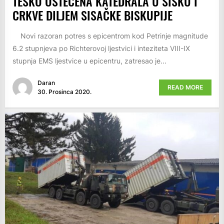
TEŠKO OŠTEĆENA KATEDRALA U SISKU I
CRKVE DILJEM SISAČKE BISKUPIJE
Novi razoran potres s epicentrom kod Petrinje magnitude
6.2 stupnjeva po Richterovoj ljestvici i inteziteta VIII-IX
stupnja EMS ljestvice u epicentru, zatresao je...
Daran
READ MORE
30. Prosinca 2020.