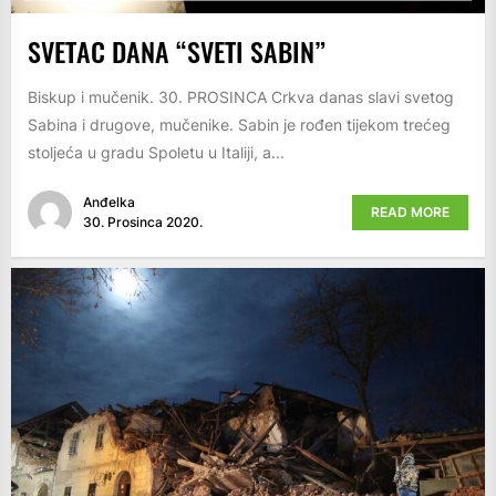
SVETAC DANA “SVETI SABIN”
Biskup i mučenik. 30. PROSINCA Crkva danas slavi svetog
Sabina i drugove, mučenike. Sabin je rođen tijekom trećeg
stoljeća u gradu Spoletu u Italiji, a...
Anđelka
READ MORE
30. Prosinca 2020.