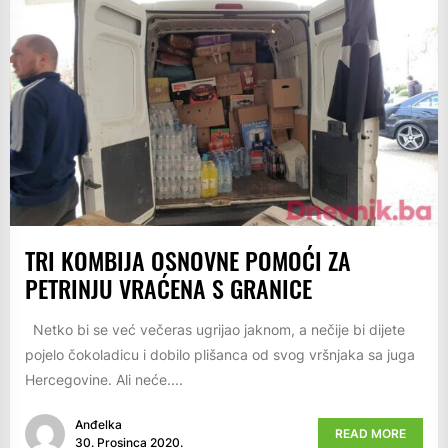
TRI KOMBIJA OSNOVNE POMOĆI ZA
PETRINJU VRAĆENA S GRANICE
Netko bi se već večeras ugrijao jaknom, a nečije bi dijete
pojelo čokoladicu i dobilo plišanca od svog vršnjaka sa juga
Hercegovine. Ali neće....
Anđelka
READ MORE
30. Prosinca 2020.