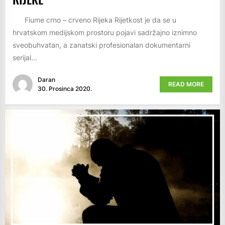
Fiume crno – crveno Rijeka Rijetkost je da se u
hrvatskom medijskom prostoru pojavi sadržajno iznimno
sveobuhvatan, a zanatski profesionalan dokumentarni
serijal...
Daran
READ MORE
30. Prosinca 2020.