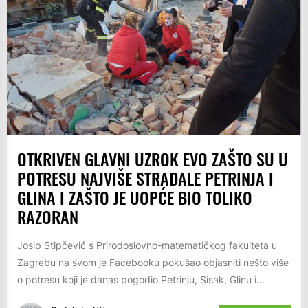
OTKRIVEN GLAVNI UZROK EVO ZAŠTO SU U
POTRESU NAJVIŠE STRADALE PETRINJA I
GLINA I ZAŠTO JE UOPĆE BIO TOLIKO
RAZORAN
Josip Stipčević s Prirodoslovno-matematičkog fakulteta u
Zagrebu na svom je Facebooku pokušao objasniti nešto više
o potresu koji je danas pogodio Petrinju, Sisak, Glinu i...