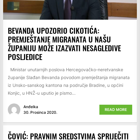
BEVANDA UPOZORIO CIKOTIĆA:
PREMJEŠTANJE MIGRANATA U NAŠU
ŽUPANIJU MOŽE IZAZVATI NESAGLEDIVE
POSLJEDICE
Ministar unutarnjih poslova Hercegovačko-neretvanske
županije Slađan Bevanda povodom premještanja migranata
iz Unsko-sanskog kantona na područje Bradine, u općini
Konjic, u HNŽ-u uputio je pismo...
Anđelka
READ MORE
30. Prosinca 2020.
ČOVIĆ: PRAVNIM SREDSTVIMA SPRIJEČITI