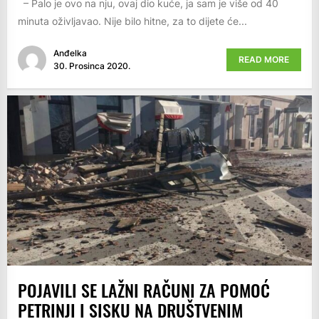
– Palo je ovo na nju, ovaj dio kuće, ja sam je više od 40
minuta oživljavao. Nije bilo hitne, za to dijete će...
Anđelka
READ MORE
30. Prosinca 2020.
POJAVILI SE LAŽNI RAČUNI ZA POMOĆ
PETRINJI I SISKU NA DRUŠTVENIM