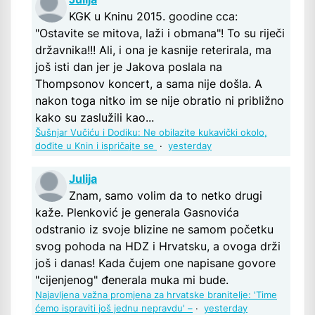
KGK u Kninu 2015. goodine cca:
"Ostavite se mitova, laži i obmana"! To su riječi
državnika!!! Ali, i ona je kasnije reterirala, ma
još isti dan jer je Jakova poslala na
Thompsonov koncert, a sama nije došla. A
nakon toga nitko im se nije obratio ni približno
kako su zaslužili kao...
Šušnjar Vučiću i Dodiku: Ne obilazite kukavički okolo,
dođite u Knin i ispričajte se
·
yesterday
Julija
Znam, samo volim da to netko drugi
kaže. Plenković je generala Gasnovića
odstranio iz svoje blizine ne samom početku
svog pohoda na HDZ i Hrvatsku, a ovoga drži
još i danas! Kada čujem one napisane govore
"cijenjenog" đenerala muka mi bude.
Najavljena važna promjena za hrvatske branitelje: 'Time
ćemo ispraviti još jednu nepravdu' –
·
yesterday