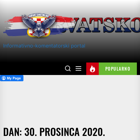
Skip
to
the
content
Informativno-komentatorski portal
POPULARNO
DAN:
30. PROSINCA 2020.