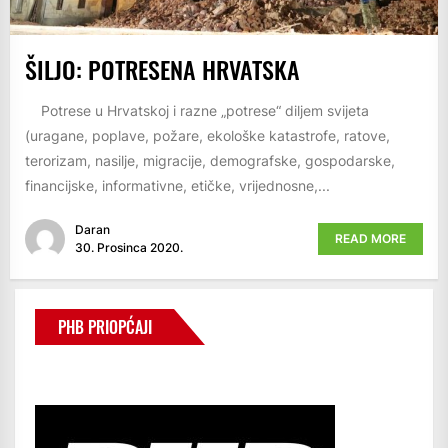
ŠILJO: POTRESENA HRVATSKA
Potrese u Hrvatskoj i razne „potrese“ diljem svijeta
(uragane, poplave, požare, ekološke katastrofe, ratove,
terorizam, nasilje, migracije, demografske, gospodarske,
financijske, informativne, etičke, vrijednosne,...
Daran
READ MORE
30. Prosinca 2020.
PHB PRIOPĆAJI