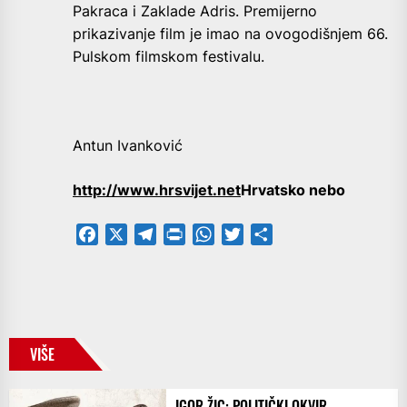
Pakraca i Zaklade Adris. Premijerno
prikazivanje film je imao na ovogodišnjem 66.
Pulskom filmskom festivalu.
Antun Ivanković
http://www.hrsvijet.net
Hrvatsko nebo
Facebook
X
Telegram
PrintFriendly
WhatsApp
Twitter
Share
VIŠE
IGOR ŽIC: POLITIČKI OKVIR