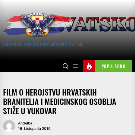
Skip
to
the
content
Informativno-komentatorski portal
POPULARNO
FILM O HEROJSTVU HRVATSKIH
BRANITELJA I MEDICINSKOG OSOBLJA
STIŽE U VUKOVAR
Anđelka
16. Listopada 2019.