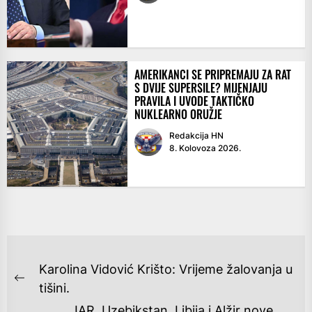
AMERIKANCI SE PRIPREMAJU ZA RAT
S DVIJE SUPERSILE? MIJENJAJU
PRAVILA I UVODE TAKTIČKO
NUKLEARNO ORUŽJE
Redakcija HN
8. Kolovoza 2026.
NAVIGACIJA
Karolina Vidović Krišto: Vrijeme žalovanja u
OBJAVA
Previous
tišini.
post:
JAR, Uzebikstan, Libija i Alžir nove