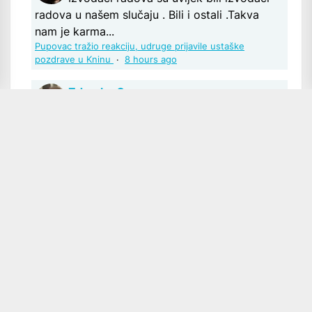
radova u našem slučaju . Bili i ostali .Takva
nam je karma...
Pupovac tražio reakciju, udruge prijavile ustaške
pozdrave u Kninu
·
8 hours ago
Zdravko Gavran
"Preteško" bi bilo. To mi je opskurna
(neprozirna) zbilja, ti sustavi odnosa između
nalogodavaca i "izvođača radova". Suputnici
su zapravo interesne prišipetlje ili potencijalni
kandidati za preuzimanje uloge izvođača.
Radije bih se suzdržao od konkretnijeg
odgovora....
Pupovac tražio reakciju, udruge prijavile ustaške
pozdrave u Kninu
·
8 hours ago
Tyrex Rex
Vjerojatno ne griješite. Zajednički nastup
ne ovisi o njima samima niti je ikada ovisio .