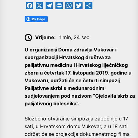
Facebook
X
Telegram
PrintFriendly
WhatsApp
Twitter
Share
Vrijeme:
1 min, 24 sec
U organizaciji Doma zdravlja Vukovar i
suorganizaciji Hrvatskog društva za
palijativnu medicinu i Hrvatskog liječničkog
zbora u četvrtak 17. listopada 2019. godine u
Vukovaru, održati će se četvrti simpozij
Palijativne skrbi s međunarodnim
sudjelovanjem pod nazivom ”Cjelovita skrb za
palijativnog bolesnika”.
Službeno otvaranje simpozija započinje u 17
sati, u Hrvatskom domu Vukovar, a u 18 sati
održat će se projekcija dokumenatrnog filma