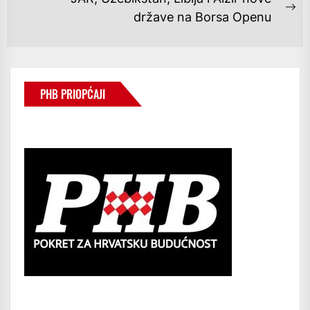
Ne
države na Borsa Openu
po
PHB PRIOPĆAJI