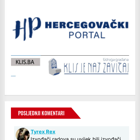
POSLJEDNJI KOMENTARI
Tyrex Rex
Izvođači radova su uvijek bili izvođači