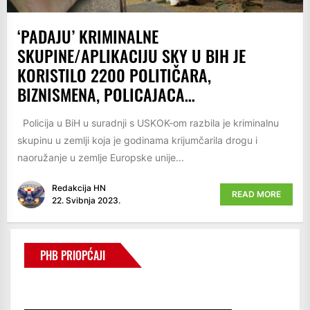
‘PADAJU’ KRIMINALNE
SKUPINE/APLIKACIJU SKY U BIH JE
KORISTILO 2200 POLITIČARA,
BIZNISMENA, POLICAJACA…
Policija u BiH u suradnji s USKOK-om razbila je kriminalnu
skupinu u zemlji koja je godinama krijumčarila drogu i
naoružanje u zemlje Europske unije...
Redakcija HN
READ MORE
22. Svibnja 2023.
PHB PRIOPĆAJI