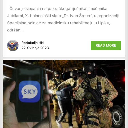
Čuvanje sjećanja na pakračkoga liječnika i mučenika
Jubilarni, X. balneološki skup „Dr. Ivan Šreter“, u organizaciji
Specijalne bolnice za medicinsku rehabilitaciju u Lipiku,
održan...
Redakcija HN
READ MORE
22. Svibnja 2023.