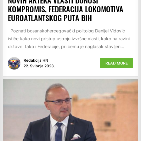
KOMPROMIS, FEDERACIJA LOKOMOTIVA
EUROATLANTSKOG PUTA BIH
Poznati bosanskohercegovački politolog Danijel Vidović
ističe kako novi pristup ustroju izvršne vlasti, kako na razini
države, tako i Federacije, pri čemu je naglasak stavljen...
Redakcija HN
READ MORE
22. Svibnja 2023.