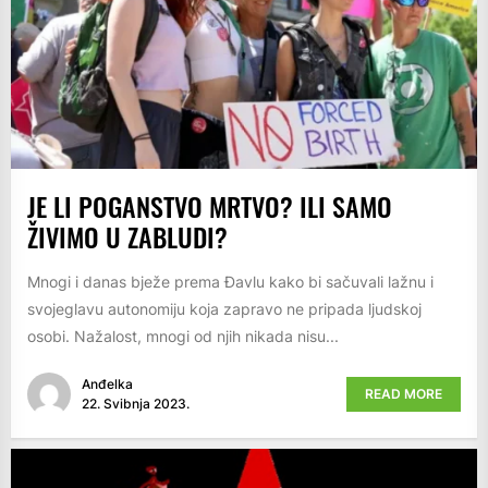
JE LI POGANSTVO MRTVO? ILI SAMO
ŽIVIMO U ZABLUDI?
Mnogi i danas bježe prema Đavlu kako bi sačuvali lažnu i
svojeglavu autonomiju koja zapravo ne pripada ljudskoj
osobi. Nažalost, mnogi od njih nikada nisu...
Anđelka
READ MORE
22. Svibnja 2023.