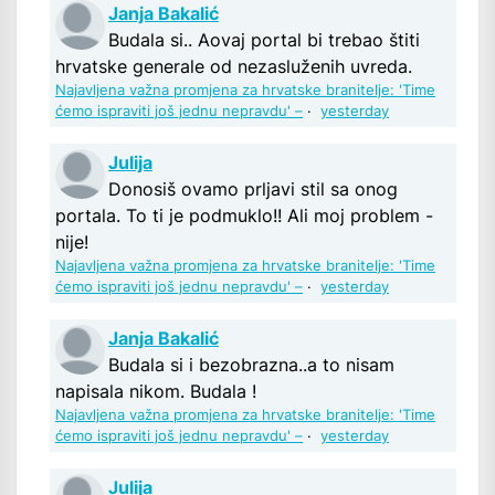
Janja Bakalić
Budala si.. Aovaj portal bi trebao štiti
hrvatske generale od nezasluženih uvreda.
Najavljena važna promjena za hrvatske branitelje: 'Time
ćemo ispraviti još jednu nepravdu' –
·
yesterday
Julija
Donosiš ovamo prljavi stil sa onog
portala. To ti je podmuklo!! Ali moj problem -
nije!
Najavljena važna promjena za hrvatske branitelje: 'Time
ćemo ispraviti još jednu nepravdu' –
·
yesterday
Janja Bakalić
Budala si i bezobrazna..a to nisam
napisala nikom. Budala !
Najavljena važna promjena za hrvatske branitelje: 'Time
ćemo ispraviti još jednu nepravdu' –
·
yesterday
Julija