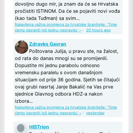
dovoljno dugo mir, ja znam da će se Hrvatska
pročistiti ISTINOM. Da će se pojaviti novi vođa
(kao tada Tuđman) sa svim...
Najavljena važna promjena za hrvatske branitelje: 'Time
ćemo ispraviti još jednu nepravdu' –
·
20 hours ago
Zdravko Gavran
Poštovana Julija, u pravu ste, na žalost,
od rata do danas mnogi su se promijenili.
Dopustite mi jednu parabolu odnosno
vremensku paralelu s ovom današnjom
situacijam od prije 36 godina. Sjetih se čitajući
ovaj grubi nasrtaj Janje Bakalić na Vas prve
sjednice Glavnog odbora HDZ-a nakon
izbora...
Najavljena važna promjena za hrvatske branitelje: 'Time
ćemo ispraviti još jednu nepravdu' –
·
yesterday
HISTrion