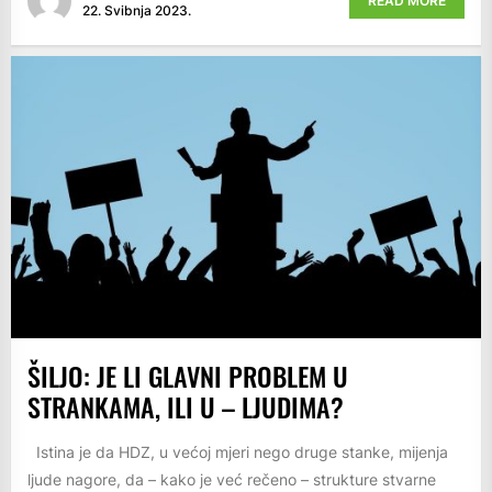
READ MORE
22. Svibnja 2023.
ŠILJO: JE LI GLAVNI PROBLEM U
STRANKAMA, ILI U – LJUDIMA?
Istina je da HDZ, u većoj mjeri nego druge stanke, mijenja
ljude nagore, da – kako je već rečeno – strukture stvarne