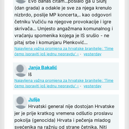
Evo danas čitam...poslalo ga u Slunj
(dan grada) a odakle je sve za njega krenulo
nizbrdo, poslije MP koncerta,.. kao odgovori
četniku Vučiću na njegove provokacije i igre
skrivača... Umjesto angažmana komunalnog i
vraćanju spomenika kojega je IS srušio - ne
pitaj srbe i komunjaru Plenković...
Najavljena važna promjena za hrvatske branitelje: 'Time
ćemo ispraviti još jednu nepravdu' –
·
yesterday
Janja Bakalić
Iš
Najavljena važna promjena za hrvatske branitelje: 'Time
ćemo ispraviti još jednu nepravdu' –
·
yesterday
Julija
Hrvatski general nije dostojan Hrvatske
jer je prije kratkog vremena odšutio proslavu
pokolja (genocida) Hrvata i pečenja mladog
svećenika na ražnju od strane četnika. Niti