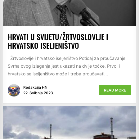
HRVATI U SVIJETU/ŽRTVOSLOVLJE I
HRVATSKO ISELJENIŠTVO
Žrtvoslovlje i hrvatsko iseljeništvo Poticaj za proučavanje
Svrha ovog izlaganja jest ukazati na dvije točke. Prvo, i
hrvatsko se iseljeništvo može i treba proučavati...
Redakcija HN
READ MORE
22. Svibnja 2023.