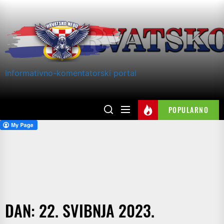
Skip
to
the
content
Informativno-komentatorski portal
POPULARNO
DAN:
22. SVIBNJA 2023.