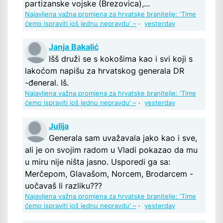
partizanske vojske (Brezovica),...
Najavljena važna promjena za hrvatske branitelje: 'Time
ćemo ispraviti još jednu nepravdu' –
·
yesterday
Janja Bakalić
Išš druži se s kokošima kao i svi koji s
lakoćom napišu za hrvatskog generala DR
-đeneral. Iš.
Najavljena važna promjena za hrvatske branitelje: 'Time
ćemo ispraviti još jednu nepravdu' –
·
yesterday
Julija
Generala sam uvažavala jako kao i sve,
ali je on svojim radom u Vladi pokazao da mu
u miru nije ništa jasno. Usporedi ga sa:
Merčepom, Glavašom, Norcem, Brodarcem -
uočavaš li razliku???
Najavljena važna promjena za hrvatske branitelje: 'Time
ćemo ispraviti još jednu nepravdu' –
·
yesterday