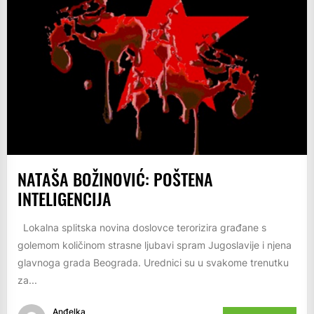
NATAŠA BOŽINOVIĆ: POŠTENA
INTELIGENCIJA
Lokalna splitska novina doslovce terorizira građane s
golemom količinom strasne ljubavi spram Jugoslavije i njena
glavnoga grada Beograda. Urednici su u svakome trenutku
za...
Anđelka