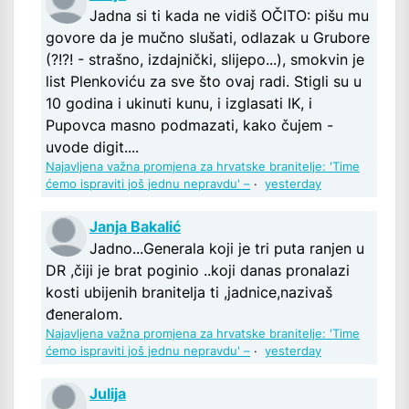
Jadna si ti kada ne vidiš OČITO: pišu mu
govore da je mučno slušati, odlazak u Grubore
(?!?! - strašno, izdajnički, slijepo...), smokvin je
list Plenkoviću za sve što ovaj radi. Stigli su u
10 godina i ukinuti kunu, i izglasati IK, i
Pupovca masno podmazati, kako čujem -
uvode digit....
Najavljena važna promjena za hrvatske branitelje: 'Time
ćemo ispraviti još jednu nepravdu' –
·
yesterday
Janja Bakalić
Jadno...Generala koji je tri puta ranjen u
DR ,čiji je brat poginio ..koji danas pronalazi
kosti ubijenih branitelja ti ,jadnice,nazivaš
đeneralom.
Najavljena važna promjena za hrvatske branitelje: 'Time
ćemo ispraviti još jednu nepravdu' –
·
yesterday
Julija