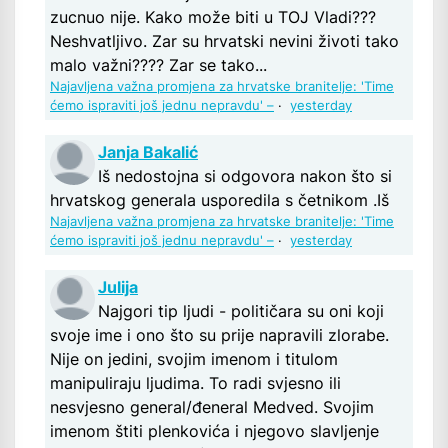
zucnuo nije. Kako može biti u TOJ Vladi???
Neshvatljivo. Zar su hrvatski nevini životi tako
malo važni???? Zar se tako...
Najavljena važna promjena za hrvatske branitelje: 'Time
ćemo ispraviti još jednu nepravdu' –
·
yesterday
Janja Bakalić
Iš nedostojna si odgovora nakon što si
hrvatskog generala usporedila s četnikom .Iš
Najavljena važna promjena za hrvatske branitelje: 'Time
ćemo ispraviti još jednu nepravdu' –
·
yesterday
Julija
Najgori tip ljudi - političara su oni koji
svoje ime i ono što su prije napravili zlorabe.
Nije on jedini, svojim imenom i titulom
manipuliraju ljudima. To radi svjesno ili
nesvjesno general/đeneral Medved. Svojim
imenom štiti plenkovića i njegovo slavljenje