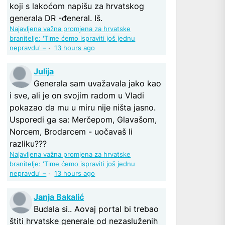
koji s lakoćom napišu za hrvatskog
generala DR -đeneral. Iš.
Najavljena važna promjena za hrvatske
branitelje: 'Time ćemo ispraviti još jednu
nepravdu' –
·
13 hours ago
Julija
Generala sam uvažavala jako kao
i sve, ali je on svojim radom u Vladi
pokazao da mu u miru nije ništa jasno.
Usporedi ga sa: Merčepom, Glavašom,
Norcem, Brodarcem - uočavaš li
razliku???
Najavljena važna promjena za hrvatske
branitelje: 'Time ćemo ispraviti još jednu
nepravdu' –
·
13 hours ago
Janja Bakalić
Budala si.. Aovaj portal bi trebao
štiti hrvatske generale od nezasluženih