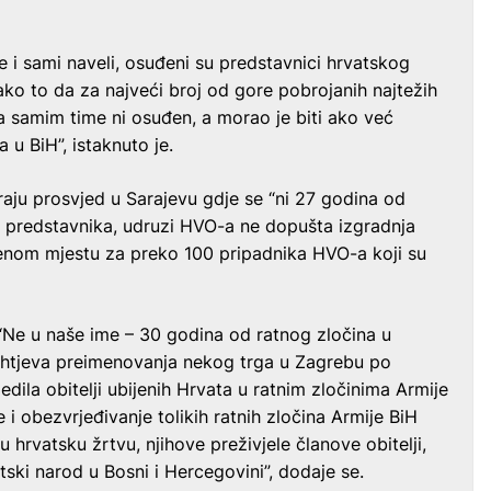
e i sami naveli, osuđeni su predstavnici hrvatskog
ako to da za najveći broj od gore pobrojanih najtežih
, a samim time ni osuđen, a morao je biti ako već
 u BiH”, istaknuto je.
raju prosvjed u Sarajevu gdje se “ni 27 godina od
ih predstavnika, udruzi HVO-a ne dopušta izgradnja
enom mjestu za preko 100 pripadnika HVO-a koji su
 ‘Ne u naše ime – 30 godina od ratnog zločina u
ahtjeva preimenovanja nekog trga u Zagrebu po
dila obitelji ubijenih Hrvata u ratnim zločinima Armije
e i obezvrjeđivanje tolikih ratnih zločina Armije BiH
hrvatsku žrtvu, njihove preživjele članove obitelji,
tski narod u Bosni i Hercegovini”, dodaje se.