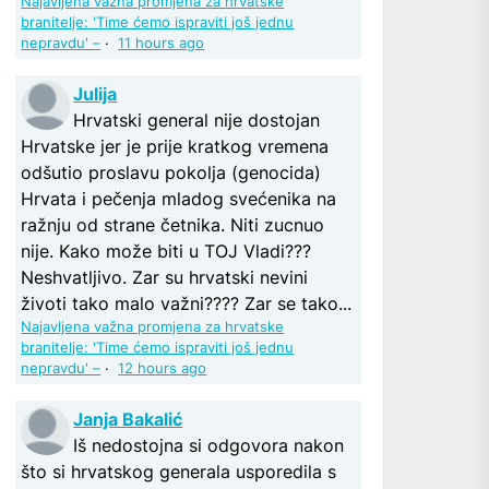
Najavljena važna promjena za hrvatske
branitelje: 'Time ćemo ispraviti još jednu
nepravdu' –
·
11 hours ago
Julija
Hrvatski general nije dostojan
Hrvatske jer je prije kratkog vremena
odšutio proslavu pokolja (genocida)
Hrvata i pečenja mladog svećenika na
ražnju od strane četnika. Niti zucnuo
nije. Kako može biti u TOJ Vladi???
Neshvatljivo. Zar su hrvatski nevini
životi tako malo važni???? Zar se tako...
Najavljena važna promjena za hrvatske
branitelje: 'Time ćemo ispraviti još jednu
nepravdu' –
·
12 hours ago
Janja Bakalić
Iš nedostojna si odgovora nakon
što si hrvatskog generala usporedila s