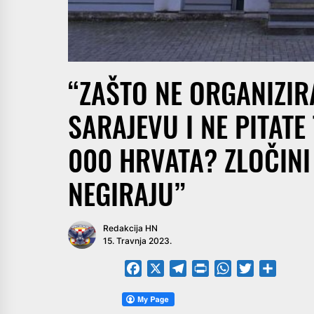
“ZAŠTO NE ORGANIZIR
SARAJEVU I NE PITATE
000 HRVATA? ZLOČINI
NEGIRAJU”
Redakcija HN
15. Travnja 2023.
Facebook
X
Telegram
PrintFriendly
WhatsApp
Twitter
Share