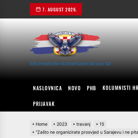
Skip
7. AUGUST 2026.
to
the
content
Informativno-komentatorski portal
KOLUMNISTI H
NASLOVNICA
NOVO
PHB
PRIJAVAK
Home
2023
travanj
15
“Zašto ne organizirate prosvjed u Sarajevu i ne pit