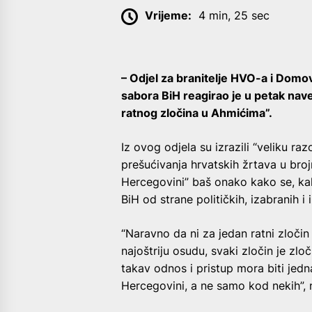
Vrijeme:
4 min, 25 sec
– Odjel za branitelje HVO-a i Dom
sabora BiH reagirao je u petak nav
ratnog zločina u Ahmićima”.
Iz ovog odjela su izrazili “veliku r
prešućivanja hrvatskih žrtava u bro
Hercegovini” baš onako kako se, kako
BiH od strane političkih, izabranih
“Naravno da ni za jedan ratni zločin
najoštriju osudu, svaki zločin je zl
takav odnos i pristup mora biti jedn
Hercegovini, a ne samo kod nekih”, n