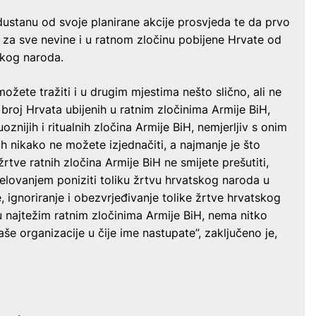
odustanu od svoje planirane akcije prosvjeda te da prvo
ku za sve nevine i u ratnom zločinu pobijene Hrvate od
ačkog naroda.
ožete tražiti i u drugim mjestima nešto slično, ali ne
 broj Hrvata ubijenih u ratnim zločinima Armije BiH,
znijih i ritualnih zločina Armije BiH, nemjerljiv s onim
 ih nikako ne možete izjednačiti, a najmanje je što
žrtve ratnih zločina Armije BiH ne smijete prešutiti,
 djelovanjem poniziti toliku žrtvu hrvatskog naroda u
, ignoriranje i obezvrjeđivanje tolike žrtve hrvatskog
najtežim ratnim zločinima Armije BiH, nema nitko
aše organizacije u čije ime nastupate”, zaključeno je,