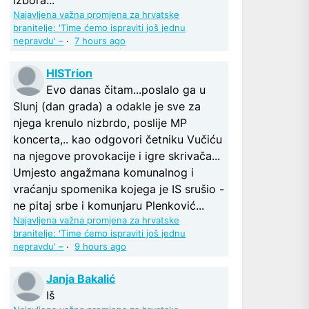
Najavljena važna promjena za hrvatske
branitelje: 'Time ćemo ispraviti još jednu
nepravdu' –
·
7 hours ago
HISTrion
Evo danas čitam...poslalo ga u
Slunj (dan grada) a odakle je sve za
njega krenulo nizbrdo, poslije MP
koncerta,.. kao odgovori četniku Vučiću
na njegove provokacije i igre skrivača...
Umjesto angažmana komunalnog i
vraćanju spomenika kojega je IS srušio -
ne pitaj srbe i komunjaru Plenković...
Najavljena važna promjena za hrvatske
branitelje: 'Time ćemo ispraviti još jednu
nepravdu' –
·
9 hours ago
Janja Bakalić
Iš