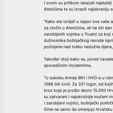
I ovom su prilikom iskazali najdubl
Ahmićima te su izrazili najiskreniju
“Kako ste iznijeli u najavi ove vaše 
za zločin u Ahmićima, ali na isti dan
zarobljenih vojnika u Trusini za koji
dužnosnika bošnjačkog naroda isprič
počinjene nad toliko nedužne djece, 
Također stoji kako se, pored naveden
sporadičnim incidentima.
“U sukobu Armije BiH i HVO-a u ratn
1088 bili civili. Za 331 logor, od ko
kroz koje je prošlo skoro 15.000 Hrv
su zatvarani i najokrutnije mučeni muš
i zarobljeni vojnici, bošnjački politi
čime ne samo da umanjuju hrvatsku ž