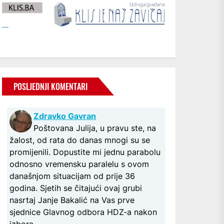
POSLJEDNJI KOMENTARI
Zdravko Gavran
Poštovana Julija, u pravu ste, na
žalost, od rata do danas mnogi su se
promijenili. Dopustite mi jednu parabolu
odnosno vremensku paralelu s ovom
današnjom situacijam od prije 36
godina. Sjetih se čitajući ovaj grubi
nasrtaj Janje Bakalić na Vas prve
sjednice Glavnog odbora HDZ-a nakon
izbora...