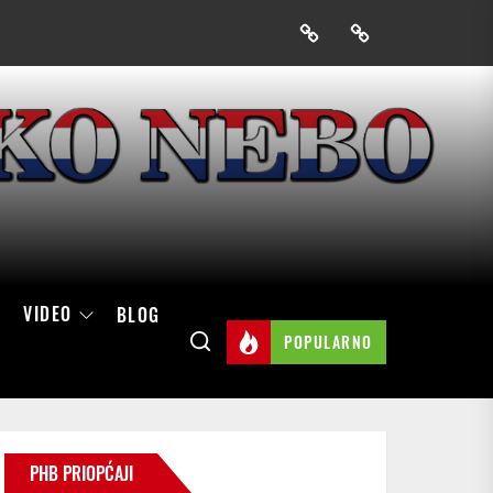
Prijavak
Skini
mobilnu
aplikaciju
Hrvatskog
neba
VIDEO
BLOG
POPULARNO
PHB PRIOPĆAJI
giraju”