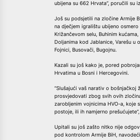
ubijena su 662 Hrvata”, poručili su 
Još su podsjetili na zločine Armije 
na dječjem igralištu ubijeno osmero 
Križančevom selu, Buhinim kućama, 
Doljanima kod Jablanice, Varešu u op
Fojnici, Busovači, Bugojnu.
Kazali su još kako je, pored pobroja
Hrvatima u Bosni i Hercegovini.
“Slušajući vaš narativ o bošnjačkoj 
prosvjedovati zbog svih ovih zločin
zarobljenim vojnicima HVO-a, koje su
postoje, ili ih namjerno prešućujete”,
Upitali su još zašto nitko nije od
pod kontrolom Armije BiH, navodeći 