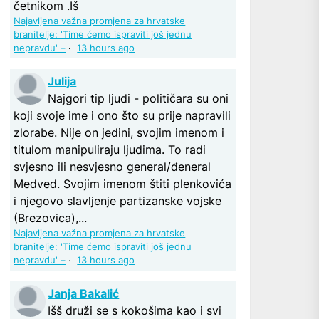
četnikom .Iš
Najavljena važna promjena za hrvatske
branitelje: 'Time ćemo ispraviti još jednu
nepravdu' –
·
13 hours ago
Julija
Najgori tip ljudi - političara su oni
koji svoje ime i ono što su prije napravili
zlorabe. Nije on jedini, svojim imenom i
titulom manipuliraju ljudima. To radi
svjesno ili nesvjesno general/đeneral
Medved. Svojim imenom štiti plenkovića
i njegovo slavljenje partizanske vojske
(Brezovica),...
Najavljena važna promjena za hrvatske
branitelje: 'Time ćemo ispraviti još jednu
nepravdu' –
·
13 hours ago
Janja Bakalić
Išš druži se s kokošima kao i svi