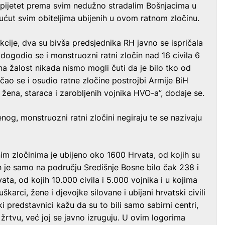
ji pijetet prema svim nedužno stradalim Bošnjacima u
 sućut svim obiteljima ubijenih u ovom ratnom zločinu.
akcije, dva su bivša predsjednika RH javno se ispričala
 dogodio se i monstruozni ratni zločin nad 16 civila 6
 na žalost nikada nismo mogli čuti da je bilo tko od
ao se i osudio ratne zločine postrojbi Armije BiH
žena, staraca i zarobljenih vojnika HVO-a”, dodaje se.
og, monstruozni ratni zločini negiraju te se nazivaju
im zločinima je ubijeno oko 1600 Hrvata, od kojih su
jih je samo na području Središnje Bosne bilo čak 238 i
ata, od kojih 10.000 civila i 5.000 vojnika i u kojima
karci, žene i djevojke silovane i ubijani hrvatski civili
čki predstavnici kažu da su to bili samo sabirni centri,
rtvu, već joj se javno izruguju. U ovim logorima