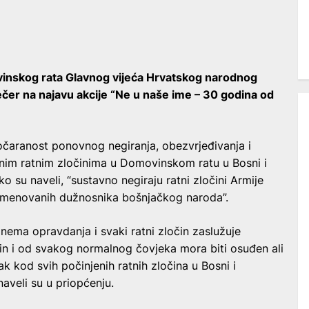
ovinskog rata Glavnog vijeća Hrvatskog narodnog
ečer na najavu akcije “Ne u naše ime – 30 godina od
azočaranost ponovnog negiranja, obezvrjeđivanja i
jnim ratnim zločinima u Domovinskom ratu u Bosni i
 su naveli, “sustavno negiraju ratni zločini Armije
 i imenovanih dužnosnika bošnjačkog naroda”.
 nema opravdanja i svaki ratni zločin zaslužuje
očin i od svakog normalnog čovjeka mora biti osuđen ali
ak kod svih počinjenih ratnih zločina u Bosni i
aveli su u priopćenju.