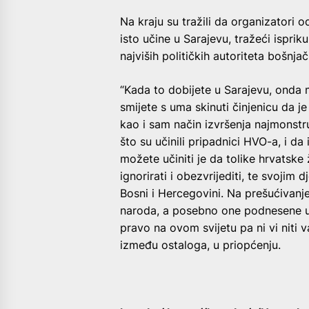
Na kraju su tražili da organizatori 
isto učine u Sarajevu, tražeći ispri
najviših političkih autoriteta bošnj
“Kada to dobijete u Sarajevu, onda m
smijete s uma skinuti činjenicu da je
kao i sam način izvršenja najmonstruo
što su učinili pripadnici HVO-a, i da
možete učiniti je da tolike hrvatske 
ignorirati i obezvrijediti, te svojim
Bosni i Hercegovini. Na prešućivanje
naroda, a posebno one podnesene u 
pravo na ovom svijetu pa ni vi niti v
između ostaloga, u priopćenju.