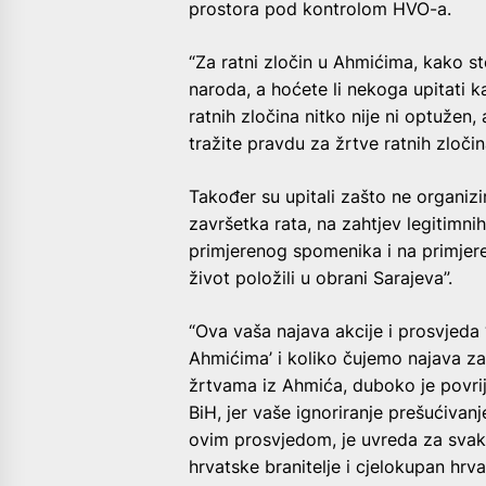
prostora pod kontrolom HVO-a.
“Za ratni zločin u Ahmićima, kako st
naroda, a hoćete li nekoga upitati k
ratnih zločina nitko nije ni optužen
tražite pravdu za žrtve ratnih zločina
Također su upitali zašto ne organizi
završetka rata, na zahtjev legitimn
primjerenog spomenika i na primjer
život položili u obrani Sarajeva”.
“Ova vaša najava akcije i prosvjeda
Ahmićima’ i koliko čujemo najava z
žrtvama iz Ahmića, duboko je povrije
BiH, jer vaše ignoriranje prešućivanj
ovim prosvjedom, je uvreda za svaku 
hrvatske branitelje i cjelokupan hrva