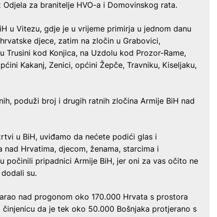
iz Odjela za branitelje HVO-a i Domovinskog rata.
BiH u Vitezu, gdje je u vrijeme primirja u jednom danu
hrvatske djece, zatim na zločin u Grabovici,
u Trusini kod Konjica, na Uzdolu kod Prozor-Rame,
ćini Kakanj, Zenici, općini Žepče, Travniku, Kiseljaku,
nih, poduži broj i drugih ratnih zločina Armije BiH nad
žrtvi u BiH, uviđamo da nećete podići glas i
a nad Hrvatima, djecom, ženama, starcima i
 počinili pripadnici Armije BiH, jer oni za vas očito ne
 dodali su.
govarao nad progonom oko 170.000 Hrvata s prostora
činjenicu da je tek oko 50.000 Bošnjaka protjerano s