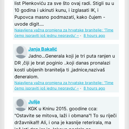
list Plenkoviću za sve što ovaj radi. Stigli su u
10 godina i ukinuti kunu, i izglasati IK, i
Pupovca masno podmazati, kako čujem -
uvode digit....
Najavljena važna promjena za hrvatske branitelje: 'Time
ćemo ispraviti još jednu nepravdu' –
·
8 hours ago
Janja Bakalić
Jadno...Generala koji je tri puta ranjen u
DR ,čiji je brat poginio ..koji danas pronalazi
kosti ubijenih branitelja ti ,jadnice,nazivaš
đeneralom.
Najavljena važna promjena za hrvatske branitelje: 'Time
ćemo ispraviti još jednu nepravdu' –
·
8 hours ago
Julija
KGK u Kninu 2015. goodine cca:
"Ostavite se mitova, laži i obmana"! To su riječi
državnika!!! Ali, i ona je kasnije reterirala, ma