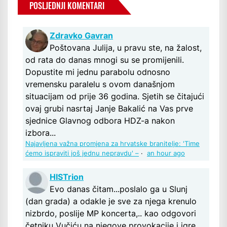
POSLJEDNJI KOMENTARI
Zdravko Gavran
Poštovana Julija, u pravu ste, na žalost,
od rata do danas mnogi su se promijenili.
Dopustite mi jednu parabolu odnosno
vremensku paralelu s ovom današnjom
situacijam od prije 36 godina. Sjetih se čitajući
ovaj grubi nasrtaj Janje Bakalić na Vas prve
sjednice Glavnog odbora HDZ-a nakon
izbora...
Najavljena važna promjena za hrvatske branitelje: 'Time
ćemo ispraviti još jednu nepravdu' –
·
an hour ago
HISTrion
Evo danas čitam...poslalo ga u Slunj
(dan grada) a odakle je sve za njega krenulo
nizbrdo, poslije MP koncerta,.. kao odgovori
četniku Vučiću na njegove provokacije i igre