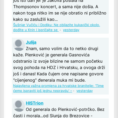
još isti dan jer je Jakova poslala na
Thompsonov koncert, a sama nije došla. A
nakon toga nitko im se nije obratio ni približno
kako su zaslužili kao...
Šušnjar Vučiću i Dodiku: Ne obilazite kukavički okolo,
dođite u Knin i ispričajte se
·
yesterday
Julija
Znam, samo volim da to netko drugi
kaže. Plenković je generala Gasnovića
odstranio iz svoje blizine ne samom početku
svog pohoda na HDZ i Hrvatsku, a ovoga drži
još i danas! Kada čujem one napisane govore
"cijenjenog" đenerala muka mi bude.
Najavljena važna promjena za hrvatske branitelje: 'Time
ćemo ispraviti još jednu nepravdu' –
·
yesterday
HISTrion
Od generala do Plenković-potrčko. Bez
časti i morala...od Slunja do Brezovice -