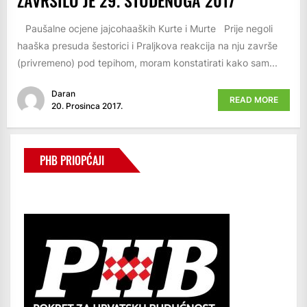
ZAVRŠILO JE 29. STUDENOGA 2017
Paušalne ocjene jajcohaaških Kurte i Murte Prije negoli
haaška presuda šestorici i Praljkova reakcija na nju završe
(privremeno) pod tepihom, moram konstatirati kako sam...
Daran
READ MORE
20. Prosinca 2017.
PHB PRIOPĆAJI