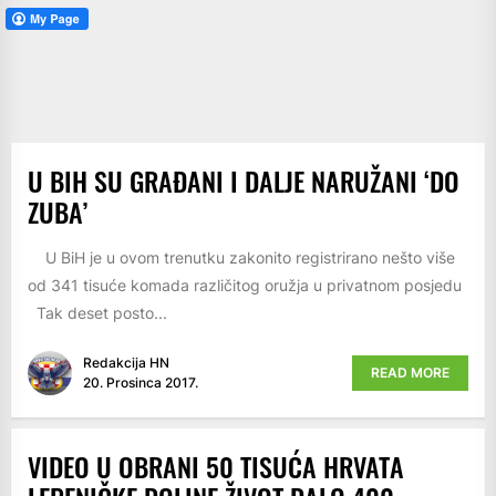
U BIH SU GRAĐANI I DALJE NARUŽANI ‘DO
ZUBA’
U BiH je u ovom trenutku zakonito registrirano nešto više
od 341 tisuće komada različitog oružja u privatnom posjedu
Tak deset posto...
Redakcija HN
READ MORE
20. Prosinca 2017.
VIDEO U OBRANI 50 TISUĆA HRVATA