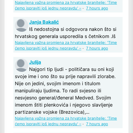
Najavljena važna promjena za hrvatske branitelje: 'Time
ćemo ispraviti još jednu nepravdu' –
·
7 hours ago
Janja Bakalić
Iš nedostojna si odgovora nakon što si
hrvatskog generala usporedila s četnikom .Iš
Najavljena važna promjena za hrvatske branitelje: 'Time
ćemo ispraviti još jednu nepravdu' –
·
7 hours ago
Julija
Najgori tip ljudi - političara su oni koji
svoje ime i ono što su prije napravili zlorabe.
Nije on jedini, svojim imenom i titulom
manipuliraju ljudima. To radi svjesno ili
nesvjesno general/đeneral Medved. Svojim
imenom štiti plenkovića i njegovo slavljenje
partizanske vojske (Brezovica),...
Najavljena važna promjena za hrvatske branitelje: 'Time
ćemo ispraviti još jednu nepravdu' –
·
7 hours ago