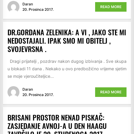
Daran
READ MORE
20. Prosinca 2017.
DR.GORDANA ZELENIKA: A VI , JAKO STE MI
NEDOSTAJALI. IPAK SMO MI OBITELJ ,
SVOJEVRSNA .
Dragi prijatelji , pozdrav nakon dugog izbivanja . Sve skupa
u blokadi 11 dana . Nekako u ovo predbožićno vrijeme sjetim
se moje vjeroučiteljice...
Daran
READ MORE
20. Prosinca 2017.
BRISANI PROSTOR NENAD PISKAČ:
ZASJEDANJE AVNOJ-A U DEN HAAGU