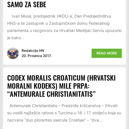
SAMO ZA SEBE
Ivan Musa, predsjednik HKDU-a, član Predsjedništva
HNS-a te zastupnik u Zastupničkom domu Federalnog
parlamenta u razgovoru za Hrvatski Medijski Servis upozorio
je kako...
Redakcija HN
READ MORE
20. Prosinca 2017.
CODEX MORALIS CROATICUM (HRVATSKI
MORALNI KODEKS) MILE PRPA:
“ANTEMURALE CHRISTIANITATIS”
Antemurale Christianitatis – Predziđe kršćanstva – (Hrvati
su vodili najžešće ratove s Turcima u 16. i 17. stoljeću koja su
nazvana “duo plorantes saecula Croatiae” – “dva...