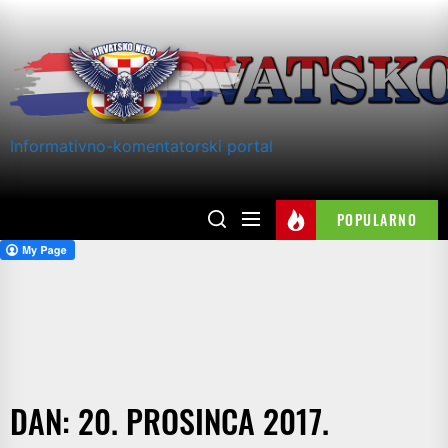
Skip
to
the
content
Informativno-komentatorski portal
POPULARNO
DAN:
20. PROSINCA 2017.