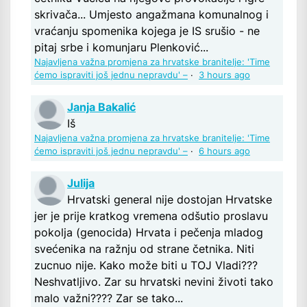
skrivača... Umjesto angažmana komunalnog i
vraćanju spomenika kojega je IS srušio - ne
pitaj srbe i komunjaru Plenković...
Najavljena važna promjena za hrvatske branitelje: 'Time
ćemo ispraviti još jednu nepravdu' –
·
3 hours ago
Janja Bakalić
Iš
Najavljena važna promjena za hrvatske branitelje: 'Time
ćemo ispraviti još jednu nepravdu' –
·
6 hours ago
Julija
Hrvatski general nije dostojan Hrvatske
jer je prije kratkog vremena odšutio proslavu
pokolja (genocida) Hrvata i pečenja mladog
svećenika na ražnju od strane četnika. Niti
zucnuo nije. Kako može biti u TOJ Vladi???
Neshvatljivo. Zar su hrvatski nevini životi tako
malo važni???? Zar se tako...