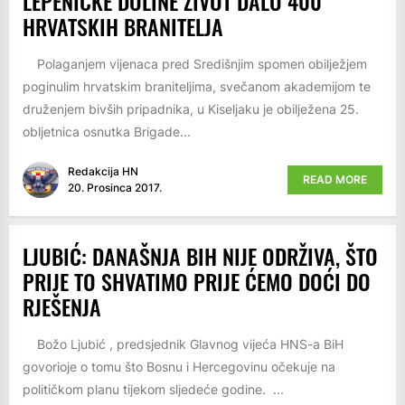
LEPENIČKE DOLINE ŽIVOT DALO 400
HRVATSKIH BRANITELJA
Polaganjem vijenaca pred Središnjim spomen obilježjem
poginulim hrvatskim braniteljima, svečanom akademijom te
druženjem bivših pripadnika, u Kiseljaku je obilježena 25.
obljetnica osnutka Brigade...
Redakcija HN
READ MORE
20. Prosinca 2017.
LJUBIĆ: DANAŠNJA BIH NIJE ODRŽIVA, ŠTO
PRIJE TO SHVATIMO PRIJE ĆEMO DOĆI DO
RJEŠENJA
Božo Ljubić , predsjednik Glavnog vijeća HNS-a BiH
govorioje o tomu što Bosnu i Hercegovinu očekuje na
političkom planu tijekom sljedeće godine. ...