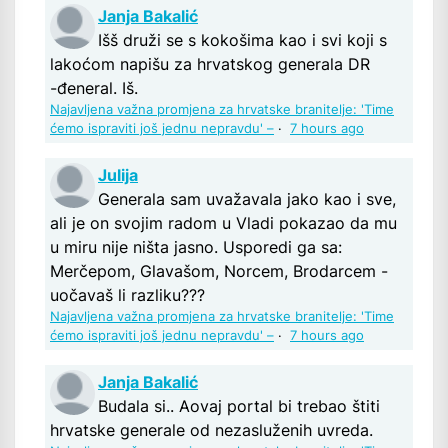
Janja Bakalić
Išš druži se s kokošima kao i svi koji s
lakoćom napišu za hrvatskog generala DR
-đeneral. Iš.
Najavljena važna promjena za hrvatske branitelje: 'Time
ćemo ispraviti još jednu nepravdu' –
·
7 hours ago
Julija
Generala sam uvažavala jako kao i sve,
ali je on svojim radom u Vladi pokazao da mu
u miru nije ništa jasno. Usporedi ga sa:
Merčepom, Glavašom, Norcem, Brodarcem -
uočavaš li razliku???
Najavljena važna promjena za hrvatske branitelje: 'Time
ćemo ispraviti još jednu nepravdu' –
·
7 hours ago
Janja Bakalić
Budala si.. Aovaj portal bi trebao štiti
hrvatske generale od nezasluženih uvreda.