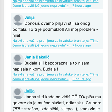
Najavljena važna promjena za hrvatske branitelje: 'Time
ćemo ispraviti još jednu nepravdu' –
·
7 hours ago
Julija
Donosiš ovamo prljavi stil sa onog
portala. To ti je podmuklo!! Ali moj problem -
nije!
Najavljena važna promjena za hrvatske branitelje: 'Time
ćemo ispraviti još jednu nepravdu' –
·
7 hours ago
Janja Bakalić
Budala si i bezobrazna..a to nisam
napisala nikom. Budala !
Najavljena važna promjena za hrvatske branitelje: 'Time
ćemo ispraviti još jednu nepravdu' –
·
8 hours ago
Julija
Jadna si ti kada ne vidiš OČITO: pišu mu
govore da je mučno slušati, odlazak u Grubore
(?!?! - strašno, izdajnički, slijepo...), smokvin je