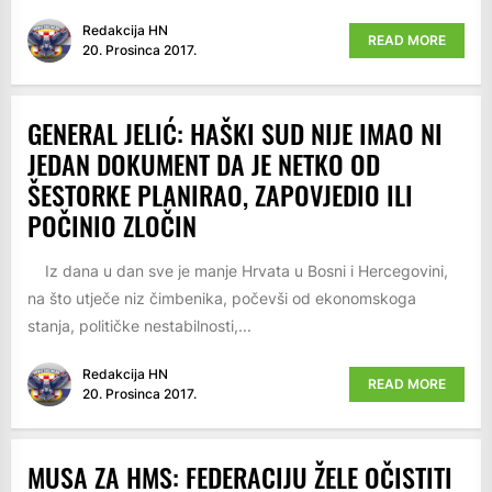
Redakcija HN
READ MORE
20. Prosinca 2017.
GENERAL JELIĆ: HAŠKI SUD NIJE IMAO NI
JEDAN DOKUMENT DA JE NETKO OD
ŠESTORKE PLANIRAO, ZAPOVJEDIO ILI
POČINIO ZLOČIN
Iz dana u dan sve je manje Hrvata u Bosni i Hercegovini,
na što utječe niz čimbenika, počevši od ekonomskoga
stanja, političke nestabilnosti,...
Redakcija HN
READ MORE
20. Prosinca 2017.
MUSA ZA HMS: FEDERACIJU ŽELE OČISTITI