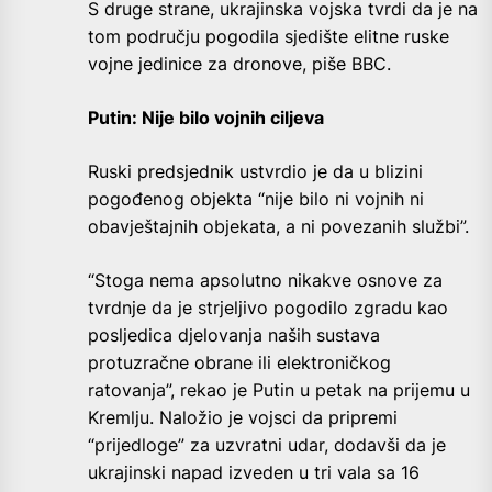
S druge strane, ukrajinska vojska tvrdi da je na
tom području pogodila sjedište elitne ruske
vojne jedinice za dronove, piše BBC.
Putin: Nije bilo vojnih ciljeva
Ruski predsjednik ustvrdio je da u blizini
pogođenog objekta “nije bilo ni vojnih ni
obavještajnih objekata, a ni povezanih službi”.
“Stoga nema apsolutno nikakve osnove za
tvrdnje da je strjeljivo pogodilo zgradu kao
posljedica djelovanja naših sustava
protuzračne obrane ili elektroničkog
ratovanja”, rekao je Putin u petak na prijemu u
Kremlju. Naložio je vojsci da pripremi
“prijedloge” za uzvratni udar, dodavši da je
ukrajinski napad izveden u tri vala sa 16