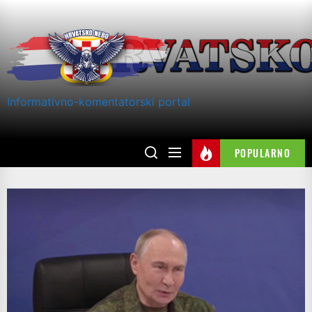
Skip
to
the
content
Informativno-komentatorski portal
POPULARNO