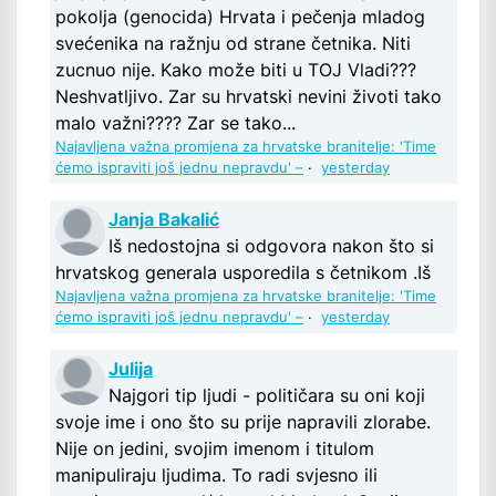
pokolja (genocida) Hrvata i pečenja mladog
svećenika na ražnju od strane četnika. Niti
zucnuo nije. Kako može biti u TOJ Vladi???
Neshvatljivo. Zar su hrvatski nevini životi tako
malo važni???? Zar se tako...
Najavljena važna promjena za hrvatske branitelje: 'Time
ćemo ispraviti još jednu nepravdu' –
·
yesterday
Janja Bakalić
Iš nedostojna si odgovora nakon što si
hrvatskog generala usporedila s četnikom .Iš
Najavljena važna promjena za hrvatske branitelje: 'Time
ćemo ispraviti još jednu nepravdu' –
·
yesterday
Julija
Najgori tip ljudi - političara su oni koji
svoje ime i ono što su prije napravili zlorabe.
Nije on jedini, svojim imenom i titulom
manipuliraju ljudima. To radi svjesno ili