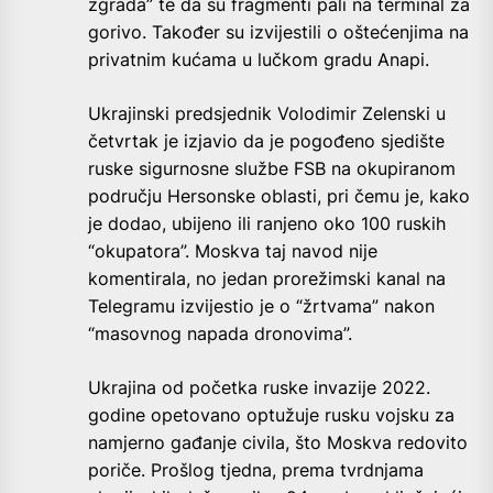
zgrada” te da su fragmenti pali na terminal za
gorivo. Također su izvijestili o oštećenjima na
privatnim kućama u lučkom gradu Anapi.
Ukrajinski predsjednik Volodimir Zelenski u
četvrtak je izjavio da je pogođeno sjedište
ruske sigurnosne službe FSB na okupiranom
području Hersonske oblasti, pri čemu je, kako
je dodao, ubijeno ili ranjeno oko 100 ruskih
“okupatora”. Moskva taj navod nije
komentirala, no jedan prorežimski kanal na
Telegramu izvijestio je o “žrtvama” nakon
“masovnog napada dronovima”.
Ukrajina od početka ruske invazije 2022.
godine opetovano optužuje rusku vojsku za
namjerno gađanje civila, što Moskva redovito
poriče. Prošlog tjedna, prema tvrdnjama