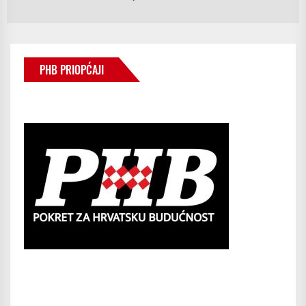
po
PHB PRIOPĆAJI