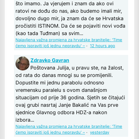
što imamo. Ja vjerujem i znam da ako ovi
ratovi ne dođu do nas, ako budemo imali mir,
dovoljno dugo mir, ja znam da će se Hrvatska
pročistiti ISTINOM. Da će se pojaviti novi vođa
(kao tada Tuđman) sa svim...
Najavljena važna promjena za hrvatske branitelje: 'Time
ćemo ispraviti još jednu nepravdu' –
·
12 hours ago
Zdravko Gavran
Poštovana Julija, u pravu ste, na žalost,
od rata do danas mnogi su se promijenili.
Dopustite mi jednu parabolu odnosno
vremensku paralelu s ovom današnjom
situacijam od prije 36 godina. Sjetih se čitajući
ovaj grubi nasrtaj Janje Bakalić na Vas prve
sjednice Glavnog odbora HDZ-a nakon
izbora...
Najavljena važna promjena za hrvatske branitelje: 'Time
ćemo ispraviti još jednu nepravdu' –
·
yesterday