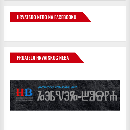
HRVATSKO NEBO NA FACEBOOKU
PRIJATELJI HRVATSKOG NEBA