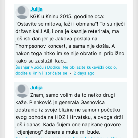
Julija
KGK u Kninu 2015. goodine cca:
"Ostavite se mitova, laži i obmana"! To su riječi
državnika!!! Ali, i ona je kasnije reterirala, ma
još isti dan jer je Jakova poslala na
Thompsonov koncert, a sama nije došla. A
nakon toga nitko im se nije obratio ni približno
kako su zaslužili kao...
Šušnjar Vučiću i Dodiku: Ne obilazite kukavički okolo,
dođite u Knin i ispričajte se
·
2 days ago
Julija
Znam, samo volim da to netko drugi
kaže. Plenković je generala Gasnovića
odstranio iz svoje blizine ne samom početku
svog pohoda na HDZ i Hrvatsku, a ovoga drži
još i danas! Kada čujem one napisane govore
"cijenjenog" đenerala muka mi bude.