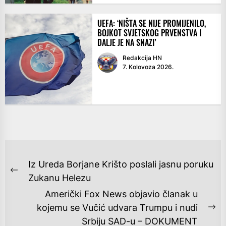
UEFA: ‘NIŠTA SE NIJE PROMIJENILO,
BOJKOT SVJETSKOG PRVENSTVA I
DALJE JE NA SNAZI’
Redakcija HN
7. Kolovoza 2026.
NAVIGACIJA
Iz Ureda Borjane Krišto poslali jasnu poruku
OBJAVA
Previous
Zukanu Helezu
post:
Američki Fox News objavio članak u
kojemu se Vučić udvara Trumpu i nudi
Ne
Srbiju SAD-u – DOKUMENT