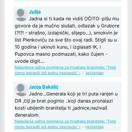
Julija
Jadna si ti kada ne vidiš OČITO: pišu mu
govore da je mučno slušati, odlazak u Grubore
(?!?! - strašno, izdajnički, slijepo...), smokvin je
list Plenkoviću za sve što ovaj radi. Stigli su u
10 godina i ukinuti kunu, i izglasati IK, i
Pupovca masno podmazati, kako čujem -
uvode digit....
Najavljena važna promjena za hrvatske branitelje: 'Time
ćemo ispraviti još jednu nepravdu' –
·
yesterday
Janja Bakalić
Jadno...Generala koji je tri puta ranjen u
DR ,čiji je brat poginio ..koji danas pronalazi
kosti ubijenih branitelja ti ,jadnice,nazivaš
đeneralom.
Najavljena važna promjena za hrvatske branitelje: 'Time
ćemo ispraviti još jednu nepravdu' –
·
yesterday