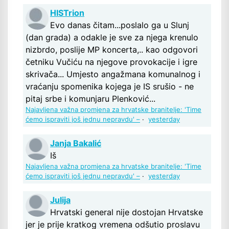
HISTrion
Evo danas čitam...poslalo ga u Slunj
(dan grada) a odakle je sve za njega krenulo
nizbrdo, poslije MP koncerta,.. kao odgovori
četniku Vučiću na njegove provokacije i igre
skrivača... Umjesto angažmana komunalnog i
vraćanju spomenika kojega je IS srušio - ne
pitaj srbe i komunjaru Plenković...
Najavljena važna promjena za hrvatske branitelje: 'Time
ćemo ispraviti još jednu nepravdu' –
·
yesterday
Janja Bakalić
Iš
Najavljena važna promjena za hrvatske branitelje: 'Time
ćemo ispraviti još jednu nepravdu' –
·
yesterday
Julija
Hrvatski general nije dostojan Hrvatske
jer je prije kratkog vremena odšutio proslavu