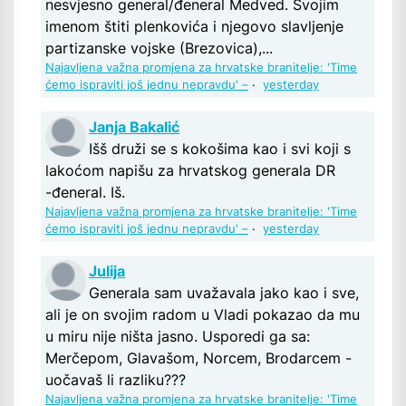
nesvjesno general/đeneral Medved. Svojim
imenom štiti plenkovića i njegovo slavljenje
partizanske vojske (Brezovica),...
Najavljena važna promjena za hrvatske branitelje: 'Time
ćemo ispraviti još jednu nepravdu' –
·
yesterday
Janja Bakalić
Išš druži se s kokošima kao i svi koji s
lakoćom napišu za hrvatskog generala DR
-đeneral. Iš.
Najavljena važna promjena za hrvatske branitelje: 'Time
ćemo ispraviti još jednu nepravdu' –
·
yesterday
Julija
Generala sam uvažavala jako kao i sve,
ali je on svojim radom u Vladi pokazao da mu
u miru nije ništa jasno. Usporedi ga sa:
Merčepom, Glavašom, Norcem, Brodarcem -
uočavaš li razliku???
Najavljena važna promjena za hrvatske branitelje: 'Time