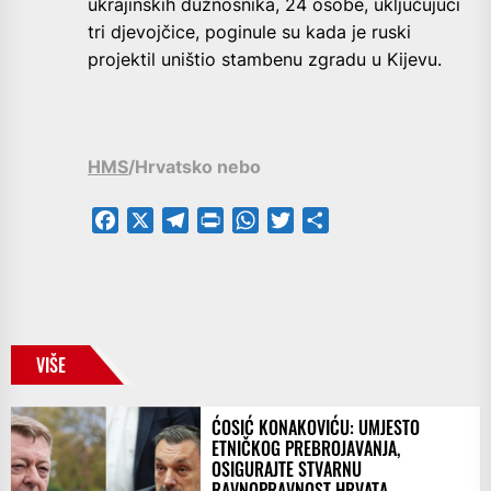
ukrajinskih dužnosnika, 24 osobe, uključujući
tri djevojčice, poginule su kada je ruski
projektil uništio stambenu zgradu u Kijevu.
HMS
/Hrvatsko nebo
Facebook
X
Telegram
PrintFriendly
WhatsApp
Twitter
Share
VIŠE
ĆOSIĆ KONAKOVIĆU: UMJESTO
ETNIČKOG PREBROJAVANJA,
OSIGURAJTE STVARNU
RAVNOPRAVNOST HRVATA