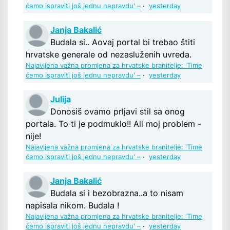
ćemo ispraviti još jednu nepravdu' –
·
yesterday
Janja Bakalić
Budala si.. Aovaj portal bi trebao štiti
hrvatske generale od nezasluženih uvreda.
Najavljena važna promjena za hrvatske branitelje: 'Time
ćemo ispraviti još jednu nepravdu' –
·
yesterday
Julija
Donosiš ovamo prljavi stil sa onog
portala. To ti je podmuklo!! Ali moj problem -
nije!
Najavljena važna promjena za hrvatske branitelje: 'Time
ćemo ispraviti još jednu nepravdu' –
·
yesterday
Janja Bakalić
Budala si i bezobrazna..a to nisam
napisala nikom. Budala !
Najavljena važna promjena za hrvatske branitelje: 'Time
ćemo ispraviti još jednu nepravdu' –
·
yesterday