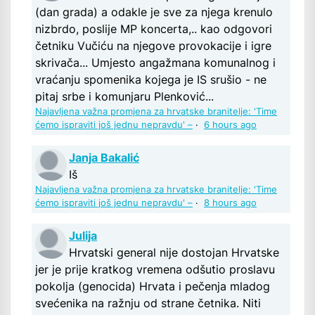
(dan grada) a odakle je sve za njega krenulo
nizbrdo, poslije MP koncerta,.. kao odgovori
četniku Vučiću na njegove provokacije i igre
skrivača... Umjesto angažmana komunalnog i
vraćanju spomenika kojega je IS srušio - ne
pitaj srbe i komunjaru Plenković...
Najavljena važna promjena za hrvatske branitelje: 'Time
ćemo ispraviti još jednu nepravdu' –
·
6 hours ago
Janja Bakalić
Iš
Najavljena važna promjena za hrvatske branitelje: 'Time
ćemo ispraviti još jednu nepravdu' –
·
8 hours ago
Julija
Hrvatski general nije dostojan Hrvatske
jer je prije kratkog vremena odšutio proslavu
pokolja (genocida) Hrvata i pečenja mladog
svećenika na ražnju od strane četnika. Niti