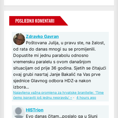
POSLJEDNJI KOMENTARI
Zdravko Gavran
Poštovana Julija, u pravu ste, na žalost,
od rata do danas mnogi su se promijenili.
Dopustite mi jednu parabolu odnosno
vremensku paralelu s ovom današnjom
situacijam od prije 36 godina. Sjetih se čitajući
ovaj grubi nasrtaj Janje Bakalić na Vas prve
sjednice Glavnog odbora HDZ-a nakon
izbora...
Najavljena važna promjena za hrvatske branitelje: 'Time
ćemo ispraviti još jednu nepravdu' –
·
4 hours ago
HISTrion
Evo danas čitam...poslalo ga u Slunj