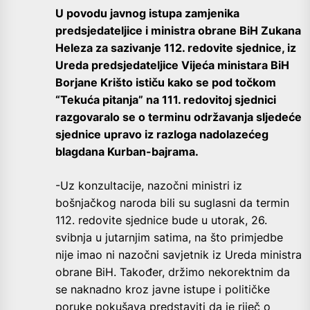
U povodu javnog istupa zamjenika
predsjedateljice i ministra obrane BiH Zukana
Heleza za sazivanje 112. redovite sjednice, iz
Ureda predsjedateljice Vijeća ministara BiH
Borjane Krišto ističu kako se pod točkom
“Tekuća pitanja” na 111. redovitoj sjednici
razgovaralo se o terminu održavanja sljedeće
sjednice upravo iz razloga nadolazećeg
blagdana Kurban-bajrama.
-Uz konzultacije, nazočni ministri iz
bošnjačkog naroda bili su suglasni da termin
112. redovite sjednice bude u utorak, 26.
svibnja u jutarnjim satima, na što primjedbe
nije imao ni nazočni savjetnik iz Ureda ministra
obrane BiH. Također, držimo nekorektnim da
se naknadno kroz javne istupe i političke
poruke pokušava predstaviti da je riječ o