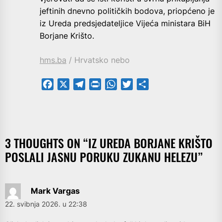
jeftinih dnevno političkih bodova, priopćeno je
iz Ureda predsjedateljice Vijeća ministara BiH
Borjane Krišto.
hms.ba
/ Hrvatsko nebo
Facebook
X
Telegram
PrintFriendly
WhatsApp
Twitter
Share
3 THOUGHTS ON “
IZ UREDA BORJANE KRIŠTO
POSLALI JASNU PORUKU ZUKANU HELEZU
”
Mark Vargas
22. svibnja 2026. u 22:38