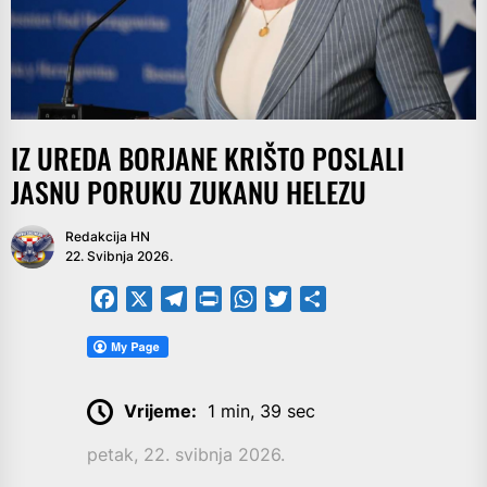
IZ UREDA BORJANE KRIŠTO POSLALI
JASNU PORUKU ZUKANU HELEZU
Redakcija HN
22. Svibnja 2026.
Facebook
X
Telegram
PrintFriendly
WhatsApp
Twitter
Share
Vrijeme:
1 min, 39 sec
petak, 22. svibnja 2026.