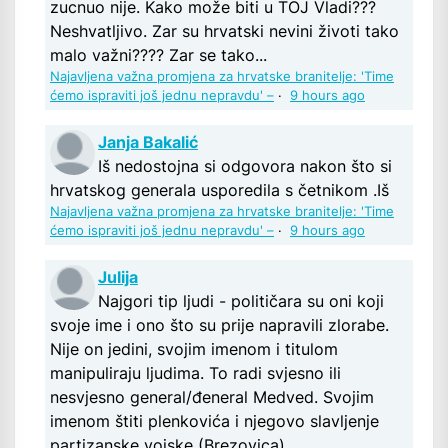
zucnuo nije. Kako može biti u TOJ Vladi???
Neshvatljivo. Zar su hrvatski nevini životi tako
malo važni???? Zar se tako...
Najavljena važna promjena za hrvatske branitelje: 'Time
ćemo ispraviti još jednu nepravdu' –
·
9 hours ago
Janja Bakalić
Iš nedostojna si odgovora nakon što si
hrvatskog generala usporedila s četnikom .Iš
Najavljena važna promjena za hrvatske branitelje: 'Time
ćemo ispraviti još jednu nepravdu' –
·
9 hours ago
Julija
Najgori tip ljudi - političara su oni koji
svoje ime i ono što su prije napravili zlorabe.
Nije on jedini, svojim imenom i titulom
manipuliraju ljudima. To radi svjesno ili
nesvjesno general/đeneral Medved. Svojim
imenom štiti plenkovića i njegovo slavljenje
partizanske vojske (Brezovica),...