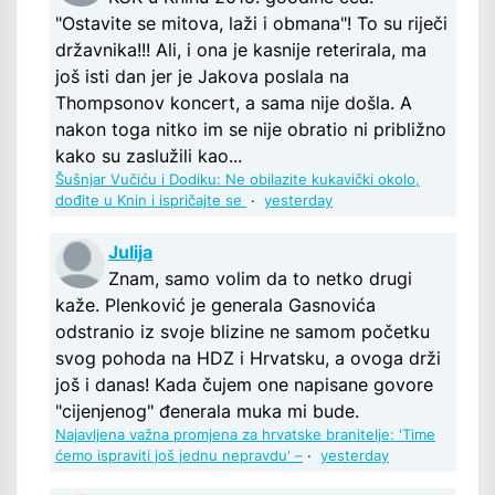
"Ostavite se mitova, laži i obmana"! To su riječi
državnika!!! Ali, i ona je kasnije reterirala, ma
još isti dan jer je Jakova poslala na
Thompsonov koncert, a sama nije došla. A
nakon toga nitko im se nije obratio ni približno
kako su zaslužili kao...
Šušnjar Vučiću i Dodiku: Ne obilazite kukavički okolo,
dođite u Knin i ispričajte se
·
yesterday
Julija
Znam, samo volim da to netko drugi
kaže. Plenković je generala Gasnovića
odstranio iz svoje blizine ne samom početku
svog pohoda na HDZ i Hrvatsku, a ovoga drži
još i danas! Kada čujem one napisane govore
"cijenjenog" đenerala muka mi bude.
Najavljena važna promjena za hrvatske branitelje: 'Time
ćemo ispraviti još jednu nepravdu' –
·
yesterday