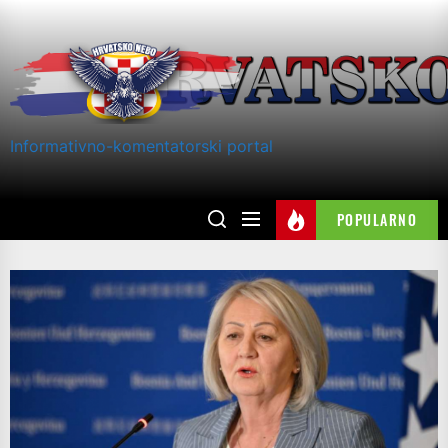
Skip
to
the
content
Informativno-komentatorski portal
POPULARNO