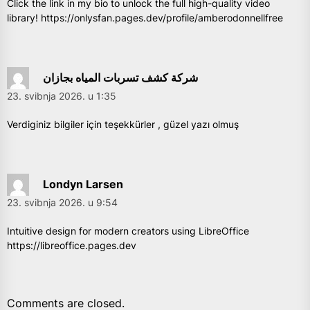
Click the link in my bio to unlock the full high-quality video
library!
https://onlysfan.pages.dev/profile/amberodonnellfree
شركة كشف تسربات المياه بجازان
23. svibnja 2026. u 1:35
Verdiginiz bilgiler için teşekkürler , güzel yazı olmuş
Londyn Larsen
23. svibnja 2026. u 9:54
Intuitive design for modern creators using LibreOffice
https://libreoffice.pages.dev
Comments are closed.