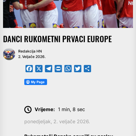
DANCI RUKOMETNI PRVACI EUROPE
Redakcija HN
2. Veljače 2026.
Facebook
X
Telegram
PrintFriendly
WhatsApp
Twitter
Share
Vrijeme:
1 min, 8 sec
ponedjeljak, 2. veljače 2026.