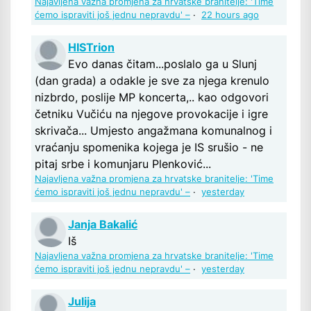
Najavljena važna promjena za hrvatske branitelje: 'Time
ćemo ispraviti još jednu nepravdu' –
·
22 hours ago
HISTrion
Evo danas čitam...poslalo ga u Slunj
(dan grada) a odakle je sve za njega krenulo
nizbrdo, poslije MP koncerta,.. kao odgovori
četniku Vučiću na njegove provokacije i igre
skrivača... Umjesto angažmana komunalnog i
vraćanju spomenika kojega je IS srušio - ne
pitaj srbe i komunjaru Plenković...
Najavljena važna promjena za hrvatske branitelje: 'Time
ćemo ispraviti još jednu nepravdu' –
·
yesterday
Janja Bakalić
Iš
Najavljena važna promjena za hrvatske branitelje: 'Time
ćemo ispraviti još jednu nepravdu' –
·
yesterday
Julija