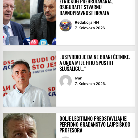
ETNIČKOG PREBROJAVANJA,
OSIGURAJTE STVARNU
RAVNOPRAVNOST HRVATA
Redakcija HN
7. Kolovoza 2026.
„USTVRDIO JE DA NE BRANI ČETNIKE.
A ONDA MI JE HTIO SPUSTITI
SLUŠALICU…“
Ivan
7. Kolovoza 2026.
DOLJE LEGITIMNO PREDSTAVLJANJE!
PERFIDNO GRAĐANSTVO LAJPCIŠKOG
PROFESORA