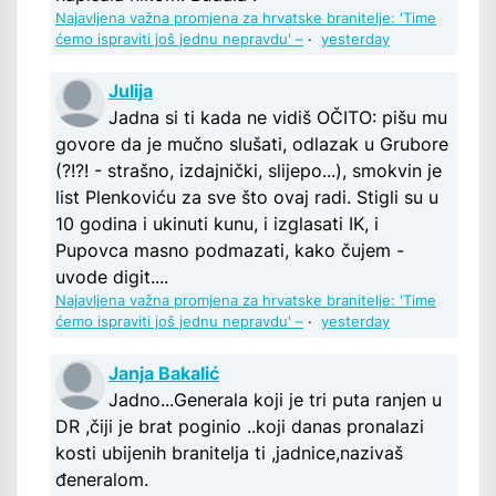
Najavljena važna promjena za hrvatske branitelje: 'Time
ćemo ispraviti još jednu nepravdu' –
·
yesterday
Julija
Jadna si ti kada ne vidiš OČITO: pišu mu
govore da je mučno slušati, odlazak u Grubore
(?!?! - strašno, izdajnički, slijepo...), smokvin je
list Plenkoviću za sve što ovaj radi. Stigli su u
10 godina i ukinuti kunu, i izglasati IK, i
Pupovca masno podmazati, kako čujem -
uvode digit....
Najavljena važna promjena za hrvatske branitelje: 'Time
ćemo ispraviti još jednu nepravdu' –
·
yesterday
Janja Bakalić
Jadno...Generala koji je tri puta ranjen u
DR ,čiji je brat poginio ..koji danas pronalazi
kosti ubijenih branitelja ti ,jadnice,nazivaš
đeneralom.