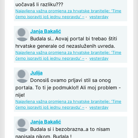
uočavaš li razliku???
Najavljena važna promjena za hrvatske branitelje: 'Time
ćemo ispraviti još jednu nepravdu' –
·
yesterday
Janja Bakalić
Budala si.. Aovaj portal bi trebao štiti
hrvatske generale od nezasluženih uvreda.
Najavljena važna promjena za hrvatske branitelje: 'Time
ćemo ispraviti još jednu nepravdu' –
·
yesterday
Julija
Donosiš ovamo prljavi stil sa onog
portala. To ti je podmuklo!! Ali moj problem -
nije!
Najavljena važna promjena za hrvatske branitelje: 'Time
ćemo ispraviti još jednu nepravdu' –
·
yesterday
Janja Bakalić
Budala si i bezobrazna..a to nisam
napisala nikom. Budala !