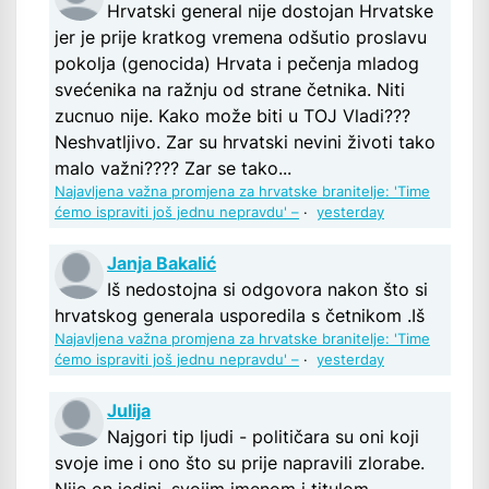
Hrvatski general nije dostojan Hrvatske
jer je prije kratkog vremena odšutio proslavu
pokolja (genocida) Hrvata i pečenja mladog
svećenika na ražnju od strane četnika. Niti
zucnuo nije. Kako može biti u TOJ Vladi???
Neshvatljivo. Zar su hrvatski nevini životi tako
malo važni???? Zar se tako...
Najavljena važna promjena za hrvatske branitelje: 'Time
ćemo ispraviti još jednu nepravdu' –
·
yesterday
Janja Bakalić
Iš nedostojna si odgovora nakon što si
hrvatskog generala usporedila s četnikom .Iš
Najavljena važna promjena za hrvatske branitelje: 'Time
ćemo ispraviti još jednu nepravdu' –
·
yesterday
Julija
Najgori tip ljudi - političara su oni koji
svoje ime i ono što su prije napravili zlorabe.