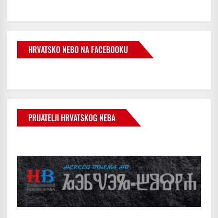
HRVATSKO NEBO NA FACEBOOKU
PRIJATELJI HRVATSKOG NEBA