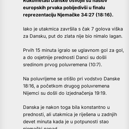
Rukometaši Danske osvojili su naslov
europskih prvaka pobijedivši u finalu
reprezentaciju Njemačke 34:27 (18:16).
Iako je utakmica završila s čak 7 golova viška
za Dansku, put do zlata nije bio nimalo lagan.
Prvih 15 minuta igralo se uglavnom gol za gol,
a do osjetnije prednosti Danci su došli
sredinom prvog poluvremena (10:7).
Na poluvrijeme se otišlo pri vodstvo Danske
18:16, a početkom drugog poluvremena
Nijemci su došli do izjednačenja 19:19.
Danska je nakon toga bila konstantno u
prednosti, ali utakmica je riješena u zadnjih
devet minuta kada je u potpunosti stao
njemački napad.