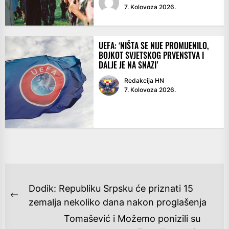
7. Kolovoza 2026.
UEFA: ‘NIŠTA SE NIJE PROMIJENILO,
BOJKOT SVJETSKOG PRVENSTVA I
DALJE JE NA SNAZI’
Redakcija HN
7. Kolovoza 2026.
NAVIGACIJA
Dodik: Republiku Srpsku će priznati 15
OBJAVA
Previous
zemalja nekoliko dana nakon proglašenja
post:
Tomašević i Možemo ponizili su