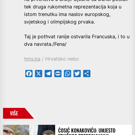
tek druga rukometna reprezentacija koja u
istom trenutku ima naslov europskog,
svjetskog i olimpijskog prvaka.
Taj je pothvat ranije ostvarila Francuska, i to u
dva navrata./Fena/
hms.ba
/ Hrvatsko nebo
Facebook
X
Telegram
PrintFriendly
WhatsApp
Twitter
Share
VIŠE
ĆOSIĆ KONAKOVIĆU: UMJESTO