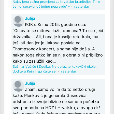
Najavljena važna promjena za hrvatske branitelje: 'Time
ćemo ispraviti još jednu nepravdu' –
·
yesterday
Julija
KGK u Kninu 2015. goodine cca:
"Ostavite se mitova, laži i obmana"! To su riječi
državnika!!! Ali, i ona je kasnije reterirala, ma
još isti dan jer je Jakova poslala na
Thompsonov koncert, a sama nije došla. A
nakon toga nitko im se nije obratio ni približno
kako su zaslužili kao...
Šušnjar Vučiću i Dodiku: Ne obilazite kukavički okolo,
dođite u Knin i ispričajte se
·
yesterday
Julija
Znam, samo volim da to netko drugi
kaže. Plenković je generala Gasnovića
odstranio iz svoje blizine ne samom početku
svog pohoda na HDZ i Hrvatsku, a ovoga drži
još i danas! Kada čujem one napisane govore