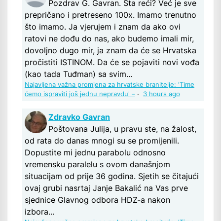
Pozdrav G. Gavran. Šta reći? Već je sve
prepričano i pretreseno 100x. Imamo trenutno
što imamo. Ja vjerujem i znam da ako ovi
ratovi ne dođu do nas, ako budemo imali mir,
dovoljno dugo mir, ja znam da će se Hrvatska
pročistiti ISTINOM. Da će se pojaviti novi vođa
(kao tada Tuđman) sa svim...
Najavljena važna promjena za hrvatske branitelje: 'Time
ćemo ispraviti još jednu nepravdu' –
·
3 hours ago
Zdravko Gavran
Poštovana Julija, u pravu ste, na žalost,
od rata do danas mnogi su se promijenili.
Dopustite mi jednu parabolu odnosno
vremensku paralelu s ovom današnjom
situacijam od prije 36 godina. Sjetih se čitajući
ovaj grubi nasrtaj Janje Bakalić na Vas prve
sjednice Glavnog odbora HDZ-a nakon
izbora...