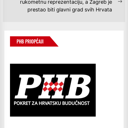
rukometnu reprezentaciju, a Zagreb je
Ne
prestao biti glavni grad svih Hrvata
po
PHB PRIOPĆAJI