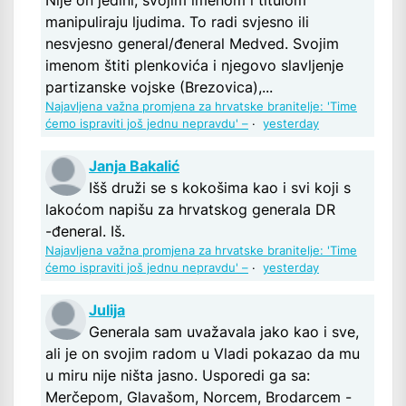
Nije on jedini, svojim imenom i titulom
manipuliraju ljudima. To radi svjesno ili
nesvjesno general/đeneral Medved. Svojim
imenom štiti plenkovića i njegovo slavljenje
partizanske vojske (Brezovica),...
Najavljena važna promjena za hrvatske branitelje: 'Time
ćemo ispraviti još jednu nepravdu' –
·
yesterday
Janja Bakalić
Išš druži se s kokošima kao i svi koji s
lakoćom napišu za hrvatskog generala DR
-đeneral. Iš.
Najavljena važna promjena za hrvatske branitelje: 'Time
ćemo ispraviti još jednu nepravdu' –
·
yesterday
Julija
Generala sam uvažavala jako kao i sve,
ali je on svojim radom u Vladi pokazao da mu
u miru nije ništa jasno. Usporedi ga sa:
Merčepom, Glavašom, Norcem, Brodarcem -