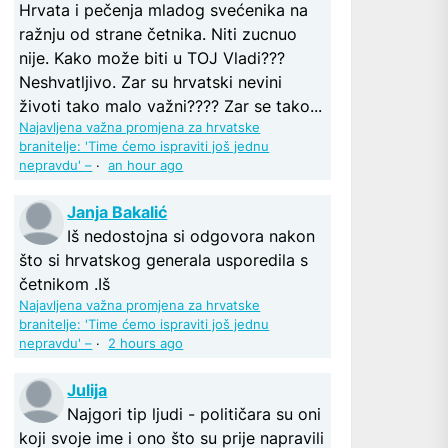
Hrvata i pečenja mladog svećenika na
ražnju od strane četnika. Niti zucnuo
nije. Kako može biti u TOJ Vladi???
Neshvatljivo. Zar su hrvatski nevini
životi tako malo važni???? Zar se tako...
Najavljena važna promjena za hrvatske
branitelje: 'Time ćemo ispraviti još jednu
nepravdu' –
·
an hour ago
Janja Bakalić
Iš nedostojna si odgovora nakon
što si hrvatskog generala usporedila s
četnikom .Iš
Najavljena važna promjena za hrvatske
branitelje: 'Time ćemo ispraviti još jednu
nepravdu' –
·
2 hours ago
Julija
Najgori tip ljudi - političara su oni
koji svoje ime i ono što su prije napravili