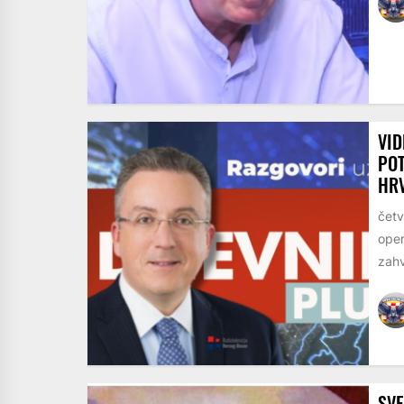
VID
POT
HR
četv
oper
zahv
SV