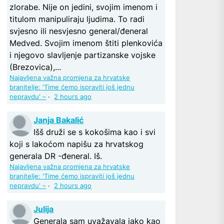
zlorabe. Nije on jedini, svojim imenom i
titulom manipuliraju ljudima. To radi
svjesno ili nesvjesno general/đeneral
Medved. Svojim imenom štiti plenkovića
i njegovo slavljenje partizanske vojske
(Brezovica),...
Najavljena važna promjena za hrvatske
branitelje: 'Time ćemo ispraviti još jednu
nepravdu' –
·
2 hours ago
Janja Bakalić
Išš druži se s kokošima kao i svi
koji s lakoćom napišu za hrvatskog
generala DR -đeneral. Iš.
Najavljena važna promjena za hrvatske
branitelje: 'Time ćemo ispraviti još jednu
nepravdu' –
·
2 hours ago
Julija
Generala sam uvažavala jako kao