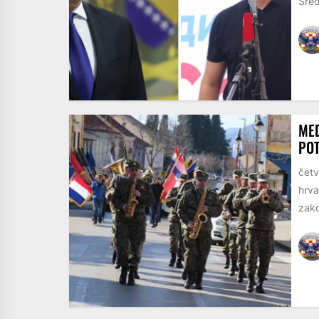
Sred
MED
POT
četv
hrva
zako