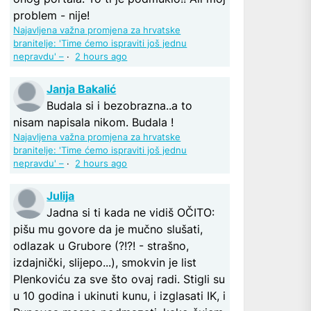
problem - nije!
Najavljena važna promjena za hrvatske
branitelje: 'Time ćemo ispraviti još jednu
nepravdu' –
·
2 hours ago
Janja Bakalić
Budala si i bezobrazna..a to
nisam napisala nikom. Budala !
Najavljena važna promjena za hrvatske
branitelje: 'Time ćemo ispraviti još jednu
nepravdu' –
·
2 hours ago
Julija
Jadna si ti kada ne vidiš OČITO:
pišu mu govore da je mučno slušati,
odlazak u Grubore (?!?! - strašno,
izdajnički, slijepo...), smokvin je list
Plenkoviću za sve što ovaj radi. Stigli su
u 10 godina i ukinuti kunu, i izglasati IK, i