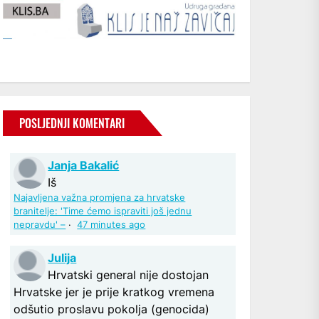
POSLJEDNJI KOMENTARI
Janja Bakalić
Iš
Najavljena važna promjena za hrvatske
branitelje: 'Time ćemo ispraviti još jednu
nepravdu' –
·
47 minutes ago
Julija
Hrvatski general nije dostojan
Hrvatske jer je prije kratkog vremena
odšutio proslavu pokolja (genocida)