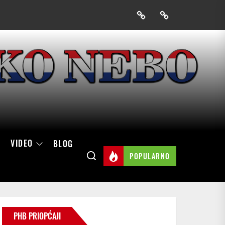
Prijavak
Skini
mobilnu
aplikaciju
Hrvatskog
neba
VIDEO
BLOG
POPULARNO
PHB PRIOPĆAJI