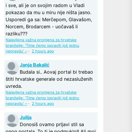
i sve, ali je on svojim radom u Vladi
pokazao da mu u miru nije ništa jasno.
Usporedi ga sa: Merčepom, Glavašom,
Norcem, Brodarcem - uočavaš li
razliku???
Najavljena važna promjena za hrvatske
branitelje: 'Time ćemo ispraviti još jednu
nepravdu' –
·
2 hours ago
Janja Bakalić
Budala si.. Aovaj portal bi trebao
štiti hrvatske generale od nezasluženih
uvreda.
Najavljena važna promjena za hrvatske
branitelje: 'Time ćemo ispraviti još jednu
nepravdu' –
·
2 hours ago
Julija
Donosiš ovamo prljavi stil sa
onog portala. To ti je podmuklo!! Ali moj