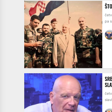
ŠTO
četv
pa s
SRB
SLA
četv
slav