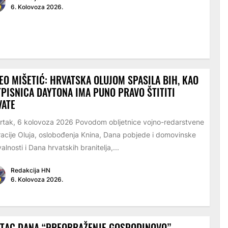
6. Kolovoza 2026.
EO MIŠETIĆ: HRVATSKA OLUJOM SPASILA BIH, KAO
PISNICA DAYTONA IMA PUNO PRAVO ŠTITITI
VATE
rtak, 6 kolovoza 2026 Povodom obljetnice vojno-redarstvene
acije Oluja, oslobođenja Knina, Dana pobjede i domovinske
alnosti i Dana hrvatskih branitelja,...
Redakcija HN
6. Kolovoza 2026.
ETAC DANA “PREOBRAŽENJE GOSPODINOVO”