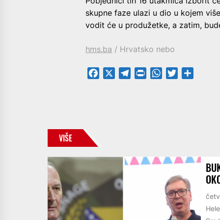
Pobjednici tih 16 utakmica izborit ć
skupne faze ulazi u dio u kojem vi
vodit će u produžetke, a zatim, bud
hms.ba
/ Hrvatsko nebo
Facebook
X
Telegram
PrintFriendly
WhatsApp
Twitter
Share
VIŠE
BUK
OKO
četv
Hele