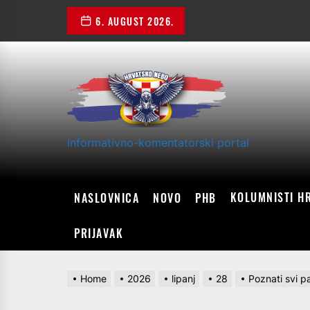
Skip
6. AUGUST 2026.
to
the
content
Informativno-komentatorski portal
KOLUMNISTI H
NASLOVNICA
NOVO
PHB
PRIJAVAK
Home
2026
lipanj
28
Poznati svi p