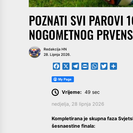
POZNATI SVI PAROVI 1
NOGOMETNOG PRVENS
Redakcija HN
28. Lipnja 2026.
Facebook
X
Telegram
PrintFriendly
WhatsApp
Twitter
Share
Vrijeme:
49 sec
nedjelja, 28 lipnja 2026
Kompletirana je skupna faza Svjet
šesnaestine finala: