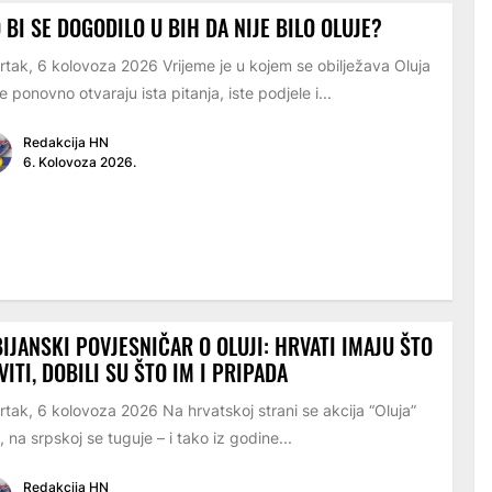
 BI SE DOGODILO U BIH DA NIJE BILO OLUJE?
rtak, 6 kolovoza 2026 Vrijeme je u kojem se obilježava Oluja
e ponovno otvaraju ista pitanja, iste podjele i...
Redakcija HN
6. Kolovoza 2026.
IJANSKI POVJESNIČAR O OLUJI: HRVATI IMAJU ŠTO
VITI, DOBILI SU ŠTO IM I PRIPADA
rtak, 6 kolovoza 2026 Na hrvatskoj strani se akcija “Oluja”
i, na srpskoj se tuguje – i tako iz godine...
Redakcija HN