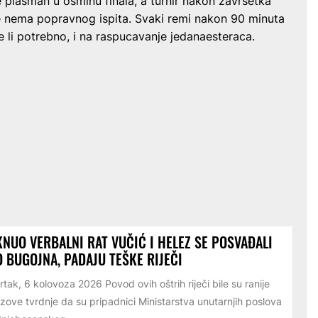
e plasman u osminu finala, a turnir nakon završetka
še nema popravnog ispita. Svaki remi nakon 90 minuta
e li potrebno, i na raspucavanje jedanaesteraca.
NUO VERBALNI RAT VUČIĆ I HELEZ SE POSVAĐALI
 BUGOJNA, PADAJU TEŠKE RIJEČI
rtak, 6 kolovoza 2026 Povod ovih oštrih riječi bile su ranije
zove tvrdnje da su pripadnici Ministarstva unutarnjih poslova