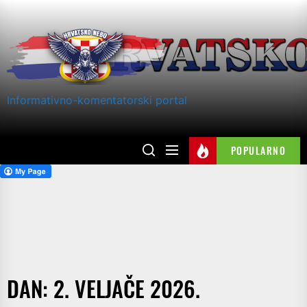
Skip
to
the
content
Informativno-komentatorski portal
POPULARNO
DAN:
2. VELJAČE 2026.