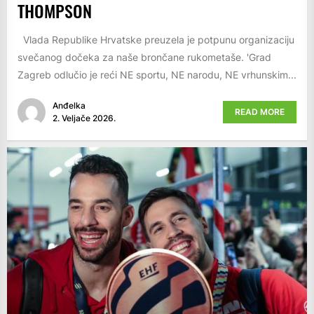
THOMPSON
Vlada Republike Hrvatske preuzela je potpunu organizaciju
svečanog dočeka za naše brončane rukometaše. 'Grad
Zagreb odlučio je reći NE sportu, NE narodu, NE vrhunskim...
Anđelka
READ MORE
2. Veljače 2026.