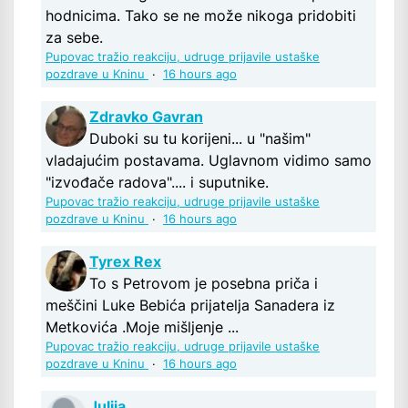
hodnicima. Tako se ne može nikoga pridobiti
za sebe.
Pupovac tražio reakciju, udruge prijavile ustaške
pozdrave u Kninu
·
16 hours ago
Zdravko Gavran
Duboki su tu korijeni... u "našim"
vladajućim postavama. Uglavnom vidimo samo
"izvođače radova".... i suputnike.
Pupovac tražio reakciju, udruge prijavile ustaške
pozdrave u Kninu
·
16 hours ago
Tyrex Rex
To s Petrovom je posebna priča i
meščini Luke Bebića prijatelja Sanadera iz
Metkovića .Moje mišljenje ...
Pupovac tražio reakciju, udruge prijavile ustaške
pozdrave u Kninu
·
16 hours ago
Julija