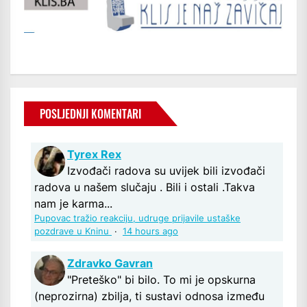
POSLJEDNJI KOMENTARI
Tyrex Rex
Izvođači radova su uvijek bili izvođači
radova u našem slučaju . Bili i ostali .Takva
nam je karma...
Pupovac tražio reakciju, udruge prijavile ustaške
pozdrave u Kninu
·
14 hours ago
Zdravko Gavran
"Preteško" bi bilo. To mi je opskurna
(neprozirna) zbilja, ti sustavi odnosa između