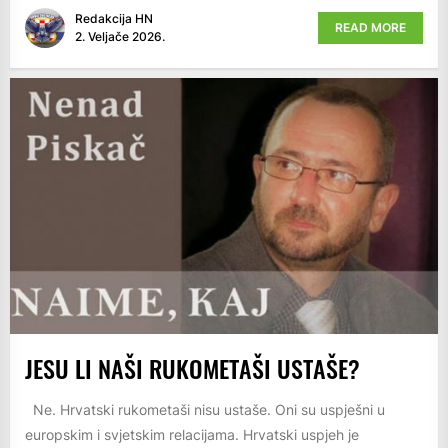
Redakcija HN
READ MORE
2. Veljače 2026.
JESU LI NAŠI RUKOMETAŠI USTAŠE?
Ne. Hrvatski rukometaši nisu ustaše. Oni su uspješni u
europskim i svjetskim relacijama. Hrvatski uspjeh je