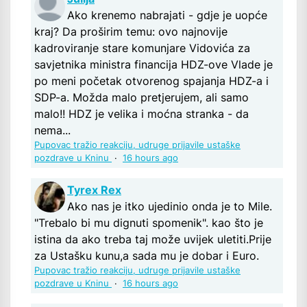
Ako krenemo nabrajati - gdje je uopće
kraj? Da proširim temu: ovo najnovije
kadroviranje stare komunjare Vidovića za
savjetnika ministra financija HDZ-ove Vlade je
po meni početak otvorenog spajanja HDZ-a i
SDP-a. Možda malo pretjerujem, ali samo
malo!! HDZ je velika i moćna stranka - da
nema...
Pupovac tražio reakciju, udruge prijavile ustaške
pozdrave u Kninu
·
16 hours ago
Tyrex Rex
Ako nas je itko ujedinio onda je to Mile.
"Trebalo bi mu dignuti spomenik". kao što je
istina da ako treba taj može uvijek uletiti.Prije
za Ustašku kunu,a sada mu je dobar i Euro.
Pupovac tražio reakciju, udruge prijavile ustaške
pozdrave u Kninu
·
16 hours ago