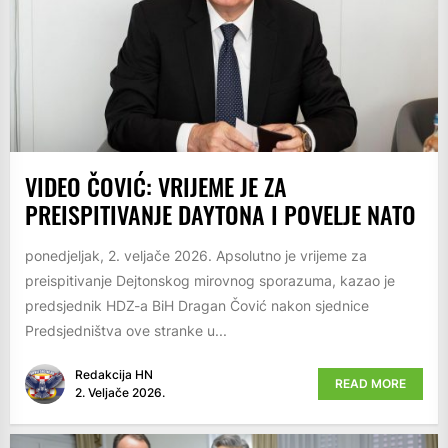
VIDEO ČOVIĆ: VRIJEME JE ZA
PREISPITIVANJE DAYTONA I POVELJE NATO
ponedjeljak, 2. veljače 2026. Apsolutno je vrijeme za
preispitivanje Dejtonskog mirovnog sporazuma, kazao je
predsjednik HDZ-a BiH Dragan Čović nakon sjednice
Predsjedništva ove stranke u...
Redakcija HN
READ MORE
2. Veljače 2026.