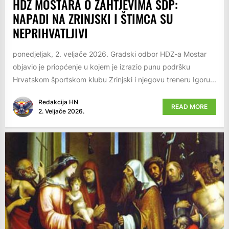
HDZ MOSTARA O ZAHTJEVIMA SDP:
NAPADI NA ZRINJSKI I ŠTIMCA SU
NEPRIHVATLJIVI
ponedjeljak, 2. veljače 2026. Gradski odbor HDZ-a Mostar
objavio je priopćenje u kojem je izrazio punu podršku
Hrvatskom športskom klubu Zrinjski i njegovu treneru Igoru...
Redakcija HN
READ MORE
2. Veljače 2026.