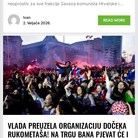
neoprostiv za sve frakcije Saveza komunista Hrvatske i...
Ivan
READ MORE
2. Veljače 2026.
VLADA PREUZELA ORGANIZACIJU DOČEKA
RUKOMETAŠA! NA TRGU BANA PJEVAT ĆE I