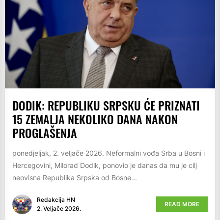
DODIK: REPUBLIKU SRPSKU ĆE PRIZNATI
15 ZEMALJA NEKOLIKO DANA NAKON
PROGLAŠENJA
ponedjeljak, 2. veljače 2026. Neformalni vođa Srba u Bosni i
Hercegovini, Milorad Dodik, ponovio je danas da mu je cilj
neovisna Republika Srpska od Bosne...
Redakcija HN
READ MORE
2. Veljače 2026.