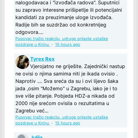
nalogodavaca i "izvođača radova". Suputnici
su zapravo interesne prišipetlje ili potencijalni
kandidati za preuzimanje uloge izvođača.
Radije bih se suzdržao od konkretnijeg
odgovora....
Pupovac tražio reakciju, udruge prijavile ustaške
pozdrave u Kninu
·
15 hours ago
Tyrex Rex
Vjerojatno ne griješite. Zajednički nastup
ne ovisi o njima samima niti je ikada ovisio .
Naprotiv .... Sva sreća da su i ovi lijevo šaka
jada ,osim "Možemo" u Zagrebu, iako je i to
sve više pitanje. Pobjeda HDZ-a nikada od
2000 nije srećom ovisila o rezultatima u
Zagrebu već...
Pupovac tražio reakciju, udruge prijavile ustaške
pozdrave u Kninu
·
15 hours ago
Julija