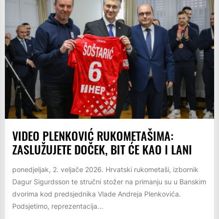
VIDEO PLENKOVIĆ RUKOMETAŠIMA:
ZASLUŽUJETE DOČEK, BIT ĆE KAO I LANI
ponedjeljak, 2. veljače 2026. Hrvatski rukometaši, izbornik
Dagur Sigurdsson te stručni stožer na primanju su u Banskim
dvorima kod predsjednika Vlade Andreja Plenkovića.
Podsjetimo, reprezentacija...