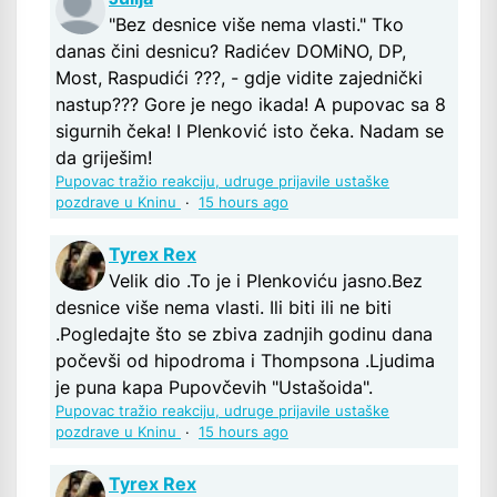
"Bez desnice više nema vlasti." Tko
danas čini desnicu? Radićev DOMiNO, DP,
Most, Raspudići ???, - gdje vidite zajednički
nastup??? Gore je nego ikada! A pupovac sa 8
sigurnih čeka! I Plenković isto čeka. Nadam se
da griješim!
Pupovac tražio reakciju, udruge prijavile ustaške
pozdrave u Kninu
·
15 hours ago
Tyrex Rex
Velik dio .To je i Plenkoviću jasno.Bez
desnice više nema vlasti. Ili biti ili ne biti
.Pogledajte što se zbiva zadnjih godinu dana
počevši od hipodroma i Thompsona .Ljudima
je puna kapa Pupovčevih "Ustašoida".
Pupovac tražio reakciju, udruge prijavile ustaške
pozdrave u Kninu
·
15 hours ago
Tyrex Rex