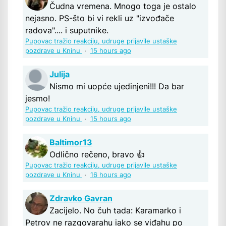
Čudna vremena. Mnogo toga je ostalo
nejasno. PS-što bi vi rekli uz "izvođače
radova".... i suputnike.
Pupovac tražio reakciju, udruge prijavile ustaške
pozdrave u Kninu
·
15 hours ago
Julija
Nismo mi uopće ujedinjeni!!! Da bar
jesmo!
Pupovac tražio reakciju, udruge prijavile ustaške
pozdrave u Kninu
·
15 hours ago
Baltimor13
Odlično rečeno, bravo 👍
Pupovac tražio reakciju, udruge prijavile ustaške
pozdrave u Kninu
·
16 hours ago
Zdravko Gavran
Zacijelo. No čuh tada: Karamarko i
Petrov ne razgovarahu iako se viđahu po