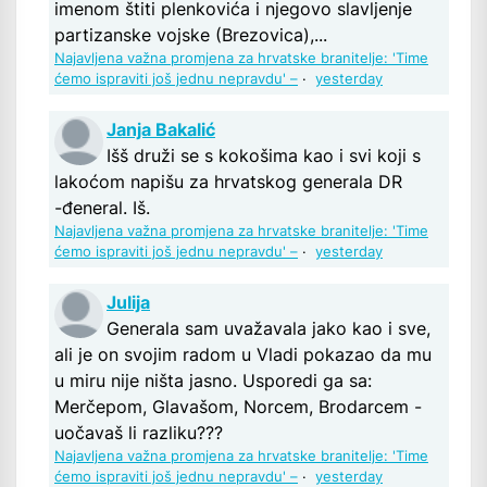
imenom štiti plenkovića i njegovo slavljenje
partizanske vojske (Brezovica),...
Najavljena važna promjena za hrvatske branitelje: 'Time
ćemo ispraviti još jednu nepravdu' –
·
yesterday
Janja Bakalić
Išš druži se s kokošima kao i svi koji s
lakoćom napišu za hrvatskog generala DR
-đeneral. Iš.
Najavljena važna promjena za hrvatske branitelje: 'Time
ćemo ispraviti još jednu nepravdu' –
·
yesterday
Julija
Generala sam uvažavala jako kao i sve,
ali je on svojim radom u Vladi pokazao da mu
u miru nije ništa jasno. Usporedi ga sa:
Merčepom, Glavašom, Norcem, Brodarcem -
uočavaš li razliku???
Najavljena važna promjena za hrvatske branitelje: 'Time
ćemo ispraviti još jednu nepravdu' –
·
yesterday