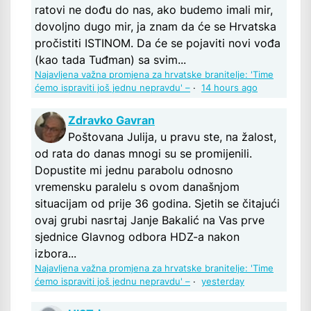
ratovi ne dođu do nas, ako budemo imali mir,
dovoljno dugo mir, ja znam da će se Hrvatska
pročistiti ISTINOM. Da će se pojaviti novi vođa
(kao tada Tuđman) sa svim...
Najavljena važna promjena za hrvatske branitelje: 'Time
ćemo ispraviti još jednu nepravdu' –
·
14 hours ago
Zdravko Gavran
Poštovana Julija, u pravu ste, na žalost,
od rata do danas mnogi su se promijenili.
Dopustite mi jednu parabolu odnosno
vremensku paralelu s ovom današnjom
situacijam od prije 36 godina. Sjetih se čitajući
ovaj grubi nasrtaj Janje Bakalić na Vas prve
sjednice Glavnog odbora HDZ-a nakon
izbora...
Najavljena važna promjena za hrvatske branitelje: 'Time
ćemo ispraviti još jednu nepravdu' –
·
yesterday