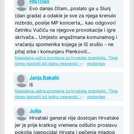
HISTrion
Evo danas čitam...poslalo ga u Slunj
(dan grada) a odakle je sve za njega krenulo
nizbrdo, poslije MP koncerta,.. kao odgovori
četniku Vučiću na njegove provokacije i igre
skrivača... Umjesto angažmana komunalnog i
vraćanju spomenika kojega je IS srušio - ne
pitaj srbe i komunjaru Plenković...
Najavljena važna promjena za hrvatske branitelje: 'Time
ćemo ispraviti još jednu nepravdu' –
·
yesterday
Janja Bakalić
Iš
Najavljena važna promjena za hrvatske branitelje: 'Time
ćemo ispraviti još jednu nepravdu' –
·
yesterday
Julija
Hrvatski general nije dostojan Hrvatske
jer je prije kratkog vremena odšutio proslavu
pokolja (genocida) Hrvata i pečenja mladog