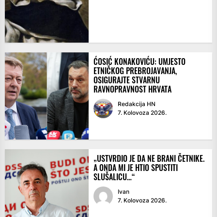
ĆOSIĆ KONAKOVIĆU: UMJESTO
ETNIČKOG PREBROJAVANJA,
OSIGURAJTE STVARNU
RAVNOPRAVNOST HRVATA
Redakcija HN
7. Kolovoza 2026.
„USTVRDIO JE DA NE BRANI ČETNIKE.
A ONDA MI JE HTIO SPUSTITI
SLUŠALICU…“
Ivan
7. Kolovoza 2026.