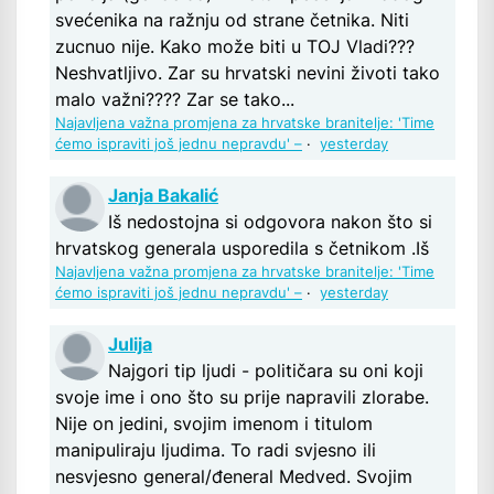
svećenika na ražnju od strane četnika. Niti
zucnuo nije. Kako može biti u TOJ Vladi???
Neshvatljivo. Zar su hrvatski nevini životi tako
malo važni???? Zar se tako...
Najavljena važna promjena za hrvatske branitelje: 'Time
ćemo ispraviti još jednu nepravdu' –
·
yesterday
Janja Bakalić
Iš nedostojna si odgovora nakon što si
hrvatskog generala usporedila s četnikom .Iš
Najavljena važna promjena za hrvatske branitelje: 'Time
ćemo ispraviti još jednu nepravdu' –
·
yesterday
Julija
Najgori tip ljudi - političara su oni koji
svoje ime i ono što su prije napravili zlorabe.
Nije on jedini, svojim imenom i titulom
manipuliraju ljudima. To radi svjesno ili
nesvjesno general/đeneral Medved. Svojim