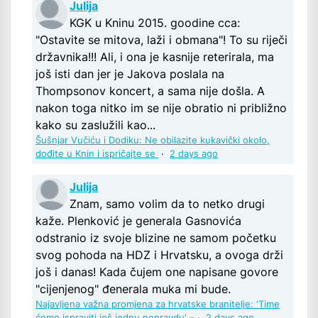
Julija
KGK u Kninu 2015. goodine cca:
"Ostavite se mitova, laži i obmana"! To su riječi
državnika!!! Ali, i ona je kasnije reterirala, ma
još isti dan jer je Jakova poslala na
Thompsonov koncert, a sama nije došla. A
nakon toga nitko im se nije obratio ni približno
kako su zaslužili kao...
Šušnjar Vučiću i Dodiku: Ne obilazite kukavički okolo,
dođite u Knin i ispričajte se
·
2 days ago
Julija
Znam, samo volim da to netko drugi
kaže. Plenković je generala Gasnovića
odstranio iz svoje blizine ne samom početku
svog pohoda na HDZ i Hrvatsku, a ovoga drži
još i danas! Kada čujem one napisane govore
"cijenjenog" đenerala muka mi bude.
Najavljena važna promjena za hrvatske branitelje: 'Time
ćemo ispraviti još jednu nepravdu' –
·
2 days ago