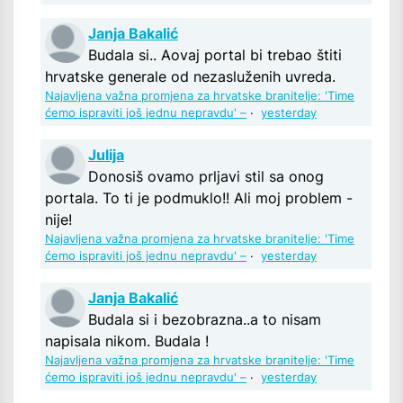
Janja Bakalić
Budala si.. Aovaj portal bi trebao štiti
hrvatske generale od nezasluženih uvreda.
Najavljena važna promjena za hrvatske branitelje: 'Time
ćemo ispraviti još jednu nepravdu' –
·
yesterday
Julija
Donosiš ovamo prljavi stil sa onog
portala. To ti je podmuklo!! Ali moj problem -
nije!
Najavljena važna promjena za hrvatske branitelje: 'Time
ćemo ispraviti još jednu nepravdu' –
·
yesterday
Janja Bakalić
Budala si i bezobrazna..a to nisam
napisala nikom. Budala !
Najavljena važna promjena za hrvatske branitelje: 'Time
ćemo ispraviti još jednu nepravdu' –
·
yesterday