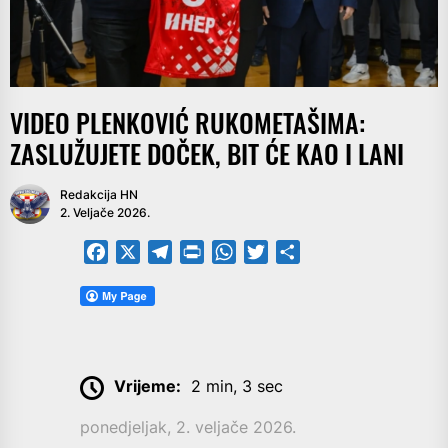
VIDEO PLENKOVIĆ RUKOMETAŠIMA:
ZASLUŽUJETE DOČEK, BIT ĆE KAO I LANI
Redakcija HN
2. Veljače 2026.
Facebook
X
Telegram
PrintFriendly
WhatsApp
Twitter
Share
Vrijeme:
2 min, 3 sec
ponedjeljak, 2. veljače 2026.