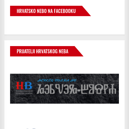
HRVATSKO NEBO NA FACEBOOKU
PRIJATELJI HRVATSKOG NEBA