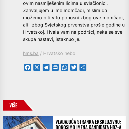
ovim nasmiješenim licima u svlačionici.
Zahvaljujem u ime momčadi, mislim da
možemo biti vrlo ponosni zbog ove momčadi,
ali i zbog Svjetskog prvenstva prošle godine u
Hrvatskoj. Hvala vam na podršci, neka se sve
skupa nastavi, istaknuo je.
hms.ba
/ Hrvatsko nebo
Facebook
X
Telegram
PrintFriendly
WhatsApp
Twitter
Share
VIŠE
VLADAJUĆA STRANKA EKSKLUZIVNO:
DONOSIMO IMENA KANDIDATA HDZ-A