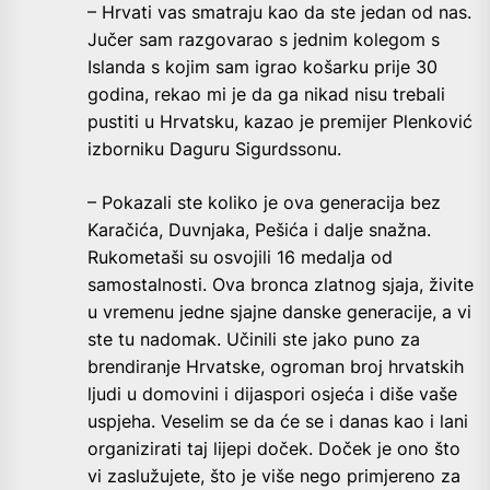
– Hrvati vas smatraju kao da ste jedan od nas.
Jučer sam razgovarao s jednim kolegom s
Islanda s kojim sam igrao košarku prije 30
godina, rekao mi je da ga nikad nisu trebali
pustiti u Hrvatsku, kazao je premijer Plenković
izborniku Daguru Sigurdssonu.
– Pokazali ste koliko je ova generacija bez
Karačića, Duvnjaka, Pešića i dalje snažna.
Rukometaši su osvojili 16 medalja od
samostalnosti. Ova bronca zlatnog sjaja, živite
u vremenu jedne sjajne danske generacije, a vi
ste tu nadomak. Učinili ste jako puno za
brendiranje Hrvatske, ogroman broj hrvatskih
ljudi u domovini i dijaspori osjeća i diše vaše
uspjeha. Veselim se da će se i danas kao i lani
organizirati taj lijepi doček. Doček je ono što
vi zaslužujete, što je više nego primjereno za