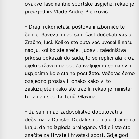
ovakve fascinantne sportske uspjehe, rekao je
predsjednik Vlade Andrej Plenković.
– Dragi rukometaši, poštovani izborniče te
čelnici Saveza, imao sam čast dočekati vas u
Zračnoj luci. Koliko ste puta već uveselili našu
naciju, koliko ste sreće, ljubavi, zajedništva i
prkosa pokazali do sada, to se replicirala kroz
cijelu državu i narod. Zahvaljujemo se na svim
uspjesima koje stalno postižete. Večeras ćemo
ozajedno proslaviti onako kako vi to
zaslužujete i kako ste tražili, rekao je ministar
turizma i sporta Tonči Glavina.
– Ja sam imao zadovoljstvo doputovati s
dečkima iz Danske. Dodali smo malo drame na
kraju, da ne izgleda prelagano. Vidjeli ste što
značite za Hrvate i hrvatski sport. Gdje god