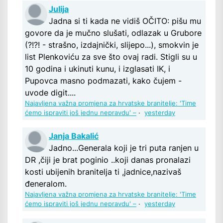
Julija
Jadna si ti kada ne vidiš OČITO: pišu mu
govore da je mučno slušati, odlazak u Grubore
(?!?! - strašno, izdajnički, slijepo...), smokvin je
list Plenkoviću za sve što ovaj radi. Stigli su u
10 godina i ukinuti kunu, i izglasati IK, i
Pupovca masno podmazati, kako čujem -
uvode digit....
Najavljena važna promjena za hrvatske branitelje: 'Time
ćemo ispraviti još jednu nepravdu' –
·
yesterday
Janja Bakalić
Jadno...Generala koji je tri puta ranjen u
DR ,čiji je brat poginio ..koji danas pronalazi
kosti ubijenih branitelja ti ,jadnice,nazivaš
đeneralom.
Najavljena važna promjena za hrvatske branitelje: 'Time
ćemo ispraviti još jednu nepravdu' –
·
yesterday