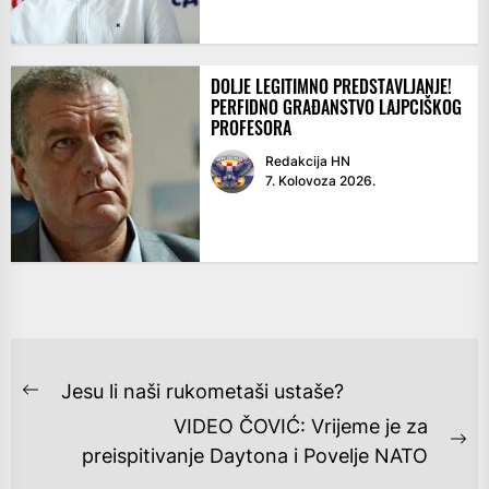
DOLJE LEGITIMNO PREDSTAVLJANJE!
PERFIDNO GRAĐANSTVO LAJPCIŠKOG
PROFESORA
Redakcija HN
7. Kolovoza 2026.
NAVIGACIJA
Jesu li naši rukometaši ustaše?
Previous
OBJAVA
VIDEO ČOVIĆ: Vrijeme je za
post:
Ne
preispitivanje Daytona i Povelje NATO
po