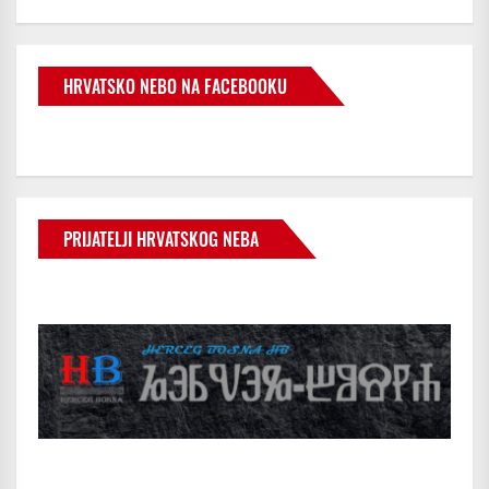
HRVATSKO NEBO NA FACEBOOKU
PRIJATELJI HRVATSKOG NEBA