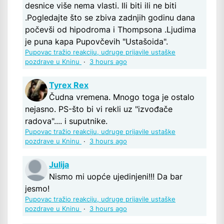
desnice više nema vlasti. Ili biti ili ne biti
.Pogledajte što se zbiva zadnjih godinu dana
počevši od hipodroma i Thompsona .Ljudima
je puna kapa Pupovčevih "Ustašoida".
Pupovac tražio reakciju, udruge prijavile ustaške
pozdrave u Kninu
·
3 hours ago
Tyrex Rex
Čudna vremena. Mnogo toga je ostalo
nejasno. PS-što bi vi rekli uz "izvođače
radova".... i suputnike.
Pupovac tražio reakciju, udruge prijavile ustaške
pozdrave u Kninu
·
3 hours ago
Julija
Nismo mi uopće ujedinjeni!!! Da bar
jesmo!
Pupovac tražio reakciju, udruge prijavile ustaške
pozdrave u Kninu
·
3 hours ago