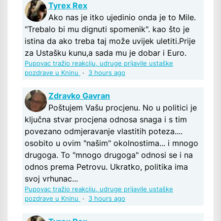
Tyrex Rex
Ako nas je itko ujedinio onda je to Mile.
"Trebalo bi mu dignuti spomenik". kao što je
istina da ako treba taj može uvijek uletiti.Prije
za Ustašku kunu,a sada mu je dobar i Euro.
Pupovac tražio reakciju, udruge prijavile ustaške
pozdrave u Kninu
·
3 hours ago
Zdravko Gavran
Poštujem Vašu procjenu. No u politici je
ključna stvar procjena odnosa snaga i s tim
povezano odmjeravanje vlastitih poteza....
osobito u ovim "našim" okolnostima... i mnogo
drugoga. To "mnogo drugoga" odnosi se i na
odnos prema Petrovu. Ukratko, politika ima
svoj vrhunac...
Pupovac tražio reakciju, udruge prijavile ustaške
pozdrave u Kninu
·
3 hours ago