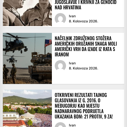
JUGOSLAVIJE I KRIVNJI ZA GENOCID
NAD HRVATIMA
Ivan
8. Kolovoza 2026.
NAČELNIK ZDRUŽENOG STOŽERA
AMERIČKIH ORUŽANIH SNAGA MOLI
AMERIČKI VRH DA IZAĐE IZ RATA S
IRANOM
Ivan
8. Kolovoza 2026.
OTKRIVENI REZULTATI TAJNOG
GLASOVANJA IZ G. 2016. O
MEĐUGORJU KAO MJESTU
NADNARAVNOG PODRIJETLA
UKAZANJA BDM: 21 PROTIV, 9 ZA!
Ivan