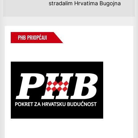
stradalim Hrvatima Bugojna
po
PHB PRIOPĆAJI