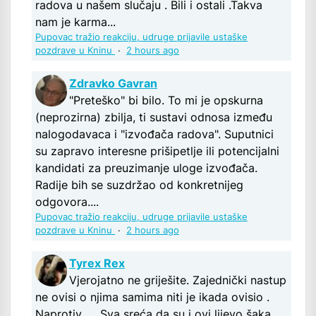
radova u našem slučaju . Bili i ostali .Takva
nam je karma...
Pupovac tražio reakciju, udruge prijavile ustaške
pozdrave u Kninu
·
2 hours ago
Zdravko Gavran
"Preteško" bi bilo. To mi je opskurna
(neprozirna) zbilja, ti sustavi odnosa između
nalogodavaca i "izvođača radova". Suputnici
su zapravo interesne prišipetlje ili potencijalni
kandidati za preuzimanje uloge izvođača.
Radije bih se suzdržao od konkretnijeg
odgovora....
Pupovac tražio reakciju, udruge prijavile ustaške
pozdrave u Kninu
·
2 hours ago
Tyrex Rex
Vjerojatno ne griješite. Zajednički nastup
ne ovisi o njima samima niti je ikada ovisio .
Naprotiv .... Sva sreća da su i ovi lijevo šaka