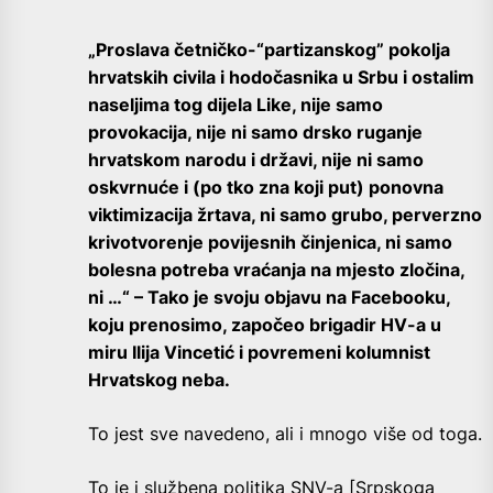
„Proslava četničko-“partizanskog” pokolja
hrvatskih civila i hodočasnika u Srbu i ostalim
naseljima tog dijela Like, nije samo
provokacija, nije ni samo drsko ruganje
hrvatskom narodu i državi, nije ni samo
oskvrnuće i (po tko zna koji put) ponovna
viktimizacija žrtava, ni samo grubo, perverzno
krivotvorenje povijesnih činjenica, ni samo
bolesna potreba vraćanja na mjesto zločina,
ni …“ – Tako je svoju objavu na Facebooku,
koju prenosimo, započeo brigadir HV-a u
miru Ilija Vincetić i povremeni kolumnist
Hrvatskog neba.
To jest sve navedeno, ali i mnogo više od toga.
To je i službena politika SNV-a [Srpskoga