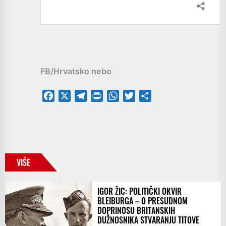
FB
/Hrvatsko nebo
Facebook
X
Telegram
PrintFriendly
WhatsApp
Twitter
Share
VIŠE
IGOR ŽIC: POLITIČKI OKVIR
BLEIBURGA – O PRESUDNOM
DOPRINOSU BRITANSKIH
DUŽNOSNIKA STVARANJU TITOVE