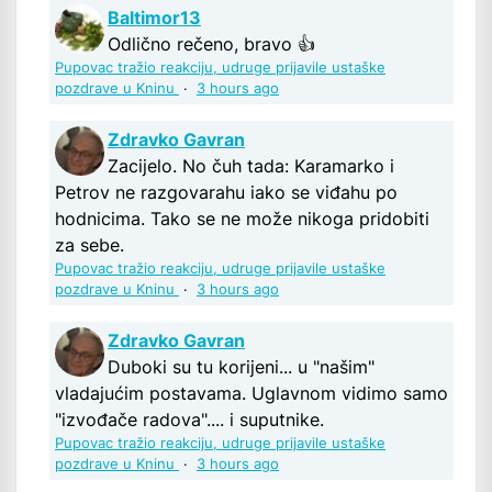
Baltimor13
Odlično rečeno, bravo 👍
Pupovac tražio reakciju, udruge prijavile ustaške
pozdrave u Kninu
·
3 hours ago
Zdravko Gavran
Zacijelo. No čuh tada: Karamarko i
Petrov ne razgovarahu iako se viđahu po
hodnicima. Tako se ne može nikoga pridobiti
za sebe.
Pupovac tražio reakciju, udruge prijavile ustaške
pozdrave u Kninu
·
3 hours ago
Zdravko Gavran
Duboki su tu korijeni... u "našim"
vladajućim postavama. Uglavnom vidimo samo
"izvođače radova".... i suputnike.
Pupovac tražio reakciju, udruge prijavile ustaške
pozdrave u Kninu
·
3 hours ago