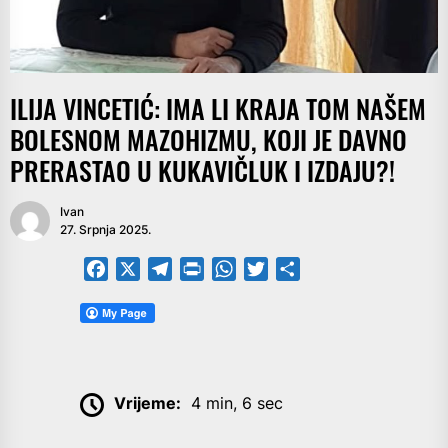
ILIJA VINCETIĆ: IMA LI KRAJA TOM NAŠEM
BOLESNOM MAZOHIZMU, KOJI JE DAVNO
PRERASTAO U KUKAVIČLUK I IZDAJU?!
Ivan
27. Srpnja 2025.
Facebook
X
Telegram
PrintFriendly
WhatsApp
Twitter
Share
Vrijeme:
4 min, 6 sec