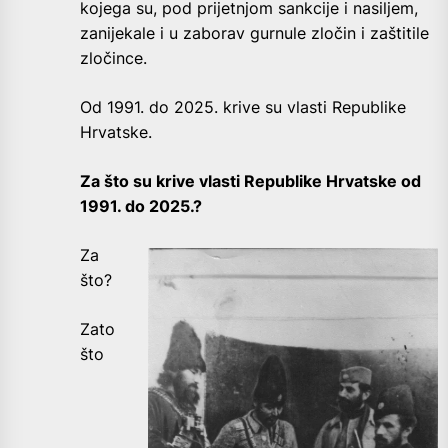
kojega su, pod prijetnjom sankcije i nasiljem,
zanijekale i u zaborav gurnule zločin i zaštitile
zločince.
Od 1991. do 2025. krive su vlasti Republike
Hrvatske.
Za što su krive vlasti Republike Hrvatske od
1991. do 2025.?
Za
što?
Zato
što