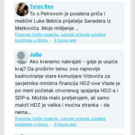
Tyrex Rex
To s Petrovom je posebna priča i
meščini Luke Bebića prijatelja Sanadera iz
Metkovića .Moje mišljenje ...
Pupovac tražio reakciju, udruge prijavile ustaške
pozdrave u Kninu
·
3 hours ago
Julija
Ako krenemo nabrajati - gdje je uopće
kraj? Da proširim temu: ovo najnovije
kadroviranje stare komunjare Vidovića za
savjetnika ministra financija HDZ-ove Vlade je
po meni početak otvorenog spajanja HDZ-a i
SDP-a. Možda malo pretjerujem, ali samo
malo!! HDZ je velika i moćna stranka - da
nema...
Pupovac tražio reakciju, udruge prijavile ustaške
pozdrave u Kninu
·
3 hours ago