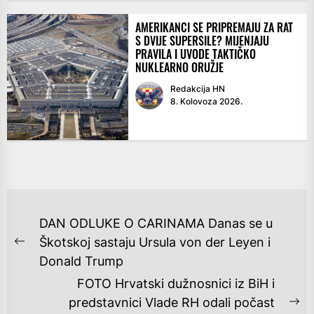
AMERIKANCI SE PRIPREMAJU ZA RAT
S DVIJE SUPERSILE? MIJENJAJU
PRAVILA I UVODE TAKTIČKO
NUKLEARNO ORUŽJE
Redakcija HN
8. Kolovoza 2026.
NAVIGACIJA
DAN ODLUKE O CARINAMA Danas se u
OBJAVA
Škotskoj sastaju Ursula von der Leyen i
Previous
Donald Trump
post:
FOTO Hrvatski dužnosnici iz BiH i
predstavnici Vlade RH odali počast
Ne