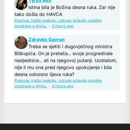
Tyrex Rex
Istina bila je Božina desna ruka. Zar nije
tako došla do HAVCA
Pupovac tražio reakciju, udruge prijavile ustaške
pozdrave u Kninu
·
3 hours ago
Zdravko Gavran
Treba se sjetiti i dugovječnog ministra
Biškupića. On je preteča... svoje progredirale
nasljednice... ali na njegovoj putanji. Uostalom,
nije li mu ona pred njegovo upokojenje i bila
desna odnosno lijeva ruka?
Pupovac tražio reakciju, udruge prijavile ustaške
pozdrave u Kninu
·
3 hours ago