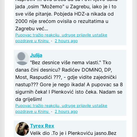
jada ,osim "Možemo" u Zagrebu, iako je i to
sve više pitanje. Pobjeda HDZ-a nikada od
2000 nije srećom ovisila o rezultatima u
Zagrebu već...
Pupovac tražio reakciju, udruge prijavile ustaške
pozdrave u Kninu
·
2 hours ago
Julija
"Bez desnice više nema vlasti." Tko
danas čini desnicu? Radićev DOMiNO, DP,
Most, Raspudići ???, - gdje vidite zajednički
nastup??? Gore je nego ikada! A pupovac sa 8
sigurnih čeka! I Plenković isto čeka. Nadam se
da griješim!
Pupovac tražio reakciju, udruge prijavile ustaške
pozdrave u Kninu
·
2 hours ago
Tyrex Rex
Velik dio .To je i Plenkoviću jasno.Bez