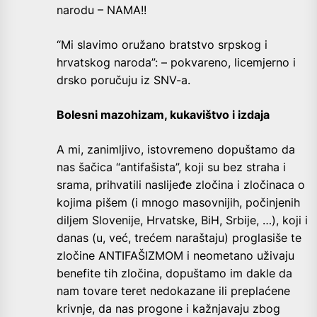
narodu – NAMA!!
“Mi slavimo oružano bratstvo srpskog i
hrvatskog naroda”: – pokvareno, licemjerno i
drsko poručuju iz SNV-a.
Bolesni mazohizam, kukavištvo i izdaja
A mi, zanimljivo, istovremeno dopuštamo da
nas šačica “antifašista”, koji su bez straha i
srama, prihvatili naslijeđe zločina i zločinaca o
kojima pišem (i mnogo masovnijih, počinjenih
diljem Slovenije, Hrvatske, BiH, Srbije, …), koji i
danas (u, već, trećem naraštaju) proglasiše te
zločine ANTIFAŠIZMOM i neometano uživaju
benefite tih zločina, dopuštamo im dakle da
nam tovare teret nedokazane ili preplaćene
krivnje, da nas progone i kažnjavaju zbog