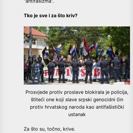
“antifašizma”.
Tko je sve i za što kriv?
Prosvjede protiv proslave blokirala je policija,
štiteći one koji slave srpski genocidni čin
protiv hrvatskog naroda kao antifašistički
ustanak
Za što su, točno, krive.