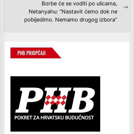
Borbe će se voditi po ulicama,
Ne
Netanyahu: “Nastavit ćemo dok ne
po
pobijedimo. Nemamo drugog izbora”
PHB PRIOPĆAJI