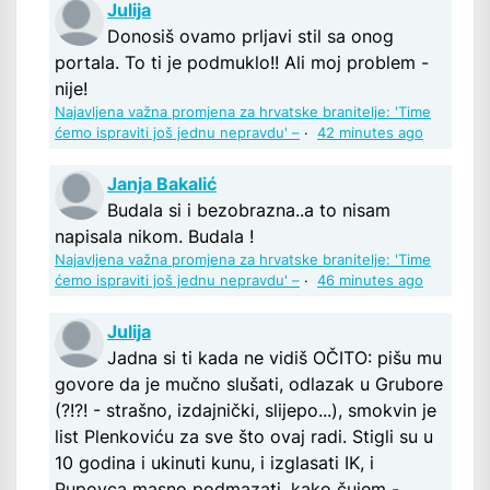
Julija
Donosiš ovamo prljavi stil sa onog
portala. To ti je podmuklo!! Ali moj problem -
nije!
Najavljena važna promjena za hrvatske branitelje: 'Time
ćemo ispraviti još jednu nepravdu' –
·
42 minutes ago
Janja Bakalić
Budala si i bezobrazna..a to nisam
napisala nikom. Budala !
Najavljena važna promjena za hrvatske branitelje: 'Time
ćemo ispraviti još jednu nepravdu' –
·
46 minutes ago
Julija
Jadna si ti kada ne vidiš OČITO: pišu mu
govore da je mučno slušati, odlazak u Grubore
(?!?! - strašno, izdajnički, slijepo...), smokvin je
list Plenkoviću za sve što ovaj radi. Stigli su u
10 godina i ukinuti kunu, i izglasati IK, i
Pupovca masno podmazati, kako čujem -