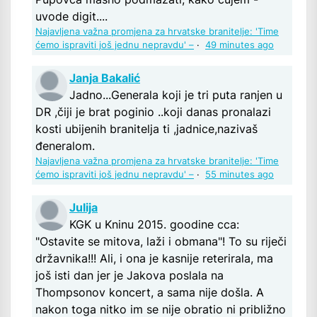
uvode digit....
Najavljena važna promjena za hrvatske branitelje: 'Time
ćemo ispraviti još jednu nepravdu' –
·
49 minutes ago
Janja Bakalić
Jadno...Generala koji je tri puta ranjen u
DR ,čiji je brat poginio ..koji danas pronalazi
kosti ubijenih branitelja ti ,jadnice,nazivaš
đeneralom.
Najavljena važna promjena za hrvatske branitelje: 'Time
ćemo ispraviti još jednu nepravdu' –
·
55 minutes ago
Julija
KGK u Kninu 2015. goodine cca:
"Ostavite se mitova, laži i obmana"! To su riječi
državnika!!! Ali, i ona je kasnije reterirala, ma
još isti dan jer je Jakova poslala na
Thompsonov koncert, a sama nije došla. A
nakon toga nitko im se nije obratio ni približno