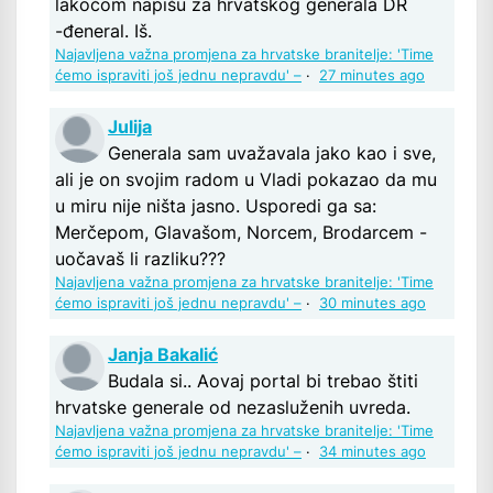
lakoćom napišu za hrvatskog generala DR
-đeneral. Iš.
Najavljena važna promjena za hrvatske branitelje: 'Time
ćemo ispraviti još jednu nepravdu' –
·
27 minutes ago
Julija
Generala sam uvažavala jako kao i sve,
ali je on svojim radom u Vladi pokazao da mu
u miru nije ništa jasno. Usporedi ga sa:
Merčepom, Glavašom, Norcem, Brodarcem -
uočavaš li razliku???
Najavljena važna promjena za hrvatske branitelje: 'Time
ćemo ispraviti još jednu nepravdu' –
·
30 minutes ago
Janja Bakalić
Budala si.. Aovaj portal bi trebao štiti
hrvatske generale od nezasluženih uvreda.
Najavljena važna promjena za hrvatske branitelje: 'Time
ćemo ispraviti još jednu nepravdu' –
·
34 minutes ago