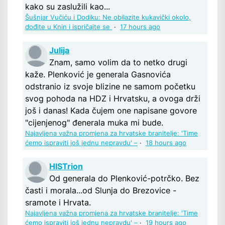
kako su zaslužili kao...
Šušnjar Vučiću i Dodiku: Ne obilazite kukavički okolo,
dođite u Knin i ispričajte se
·
17 hours ago
Julija
Znam, samo volim da to netko drugi
kaže. Plenković je generala Gasnovića
odstranio iz svoje blizine ne samom početku
svog pohoda na HDZ i Hrvatsku, a ovoga drži
još i danas! Kada čujem one napisane govore
"cijenjenog" đenerala muka mi bude.
Najavljena važna promjena za hrvatske branitelje: 'Time
ćemo ispraviti još jednu nepravdu' –
·
18 hours ago
HISTrion
Od generala do Plenković-potrčko. Bez
časti i morala...od Slunja do Brezovice -
sramote i Hrvata.
Najavljena važna promjena za hrvatske branitelje: 'Time
ćemo ispraviti još jednu nepravdu' –
·
19 hours ago