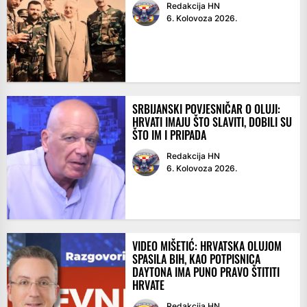
Redakcija HN
6. Kolovoza 2026.
SRBIJANSKI POVJESNIČAR O OLUJI:
HRVATI IMAJU ŠTO SLAVITI, DOBILI SU
ŠTO IM I PRIPADA
Redakcija HN
6. Kolovoza 2026.
VIDEO MIŠETIĆ: HRVATSKA OLUJOM
SPASILA BIH, KAO POTPISNICA
DAYTONA IMA PUNO PRAVO ŠTITITI
HRVATE
Redakcija HN