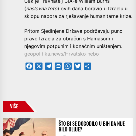
Čak je i ravnatelj CIA-e William Burns
(
naslovna foto
) ovih dana boravio u Izraelu u
sklopu napora za rješavanje humanitarne krize.
Pritom Sjedinjene Države podržavaju puno
pravo Izraela za obračun s Hamasom i
njegovim potpunim i konačnim uništenjem.
geopolitika.news
/Hrvatsko nebo
Facebook
X
Telegram
PrintFriendly
WhatsApp
Twitter
Share
VIŠE
ŠTO BI SE DOGODILO U BIH DA NIJE
BILO OLUJE?