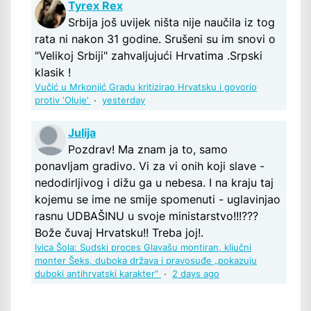
Tyrex Rex
Srbija još uvijek ništa nije naučila iz tog
rata ni nakon 31 godine. Srušeni su im snovi o
"Velikoj Srbiji" zahvaljujući Hrvatima .Srpski
klasik !
Vučić u Mrkonjić Gradu kritizirao Hrvatsku i govorio
protiv ‘Oluje’
·
yesterday
Julija
Pozdrav! Ma znam ja to, samo
ponavljam gradivo. Vi za vi onih koji slave -
nedodirljivog i dižu ga u nebesa. I na kraju taj
kojemu se ime ne smije spomenuti - uglavinjao
rasnu UDBAŠINU u svoje ministarstvo!!!???
Bože čuvaj Hrvatsku!! Treba joj!.
Ivica Šola: Sudski proces Glavašu montiran, ključni
monter Šeks, duboka država i pravosuđe „pokazuju
duboki antihrvatski karakter“
·
2 days ago