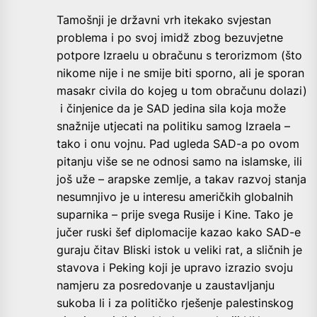
Tamošnji je državni vrh itekako svjestan
problema i po svoj imidž zbog bezuvjetne
potpore Izraelu u obračunu s terorizmom (što
nikome nije i ne smije biti sporno, ali je sporan
masakr civila do kojeg u tom obračunu dolazi)
i činjenice da je SAD jedina sila koja može
snažnije utjecati na politiku samog Izraela –
tako i onu vojnu. Pad ugleda SAD-a po ovom
pitanju više se ne odnosi samo na islamske, ili
još uže – arapske zemlje, a takav razvoj stanja
nesumnjivo je u interesu američkih globalnih
suparnika – prije svega Rusije i Kine. Tako je
jučer ruski šef diplomacije kazao kako SAD-e
guraju čitav Bliski istok u veliki rat, a sličnih je
stavova i Peking koji je upravo izrazio svoju
namjeru za posredovanje u zaustavljanju
sukoba li i za političko rješenje palestinskog