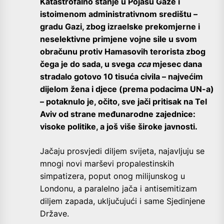
Katastrofalno stanje u Pojasu Gaze i
istoimenom administrativnom središtu –
gradu Gazi, zbog izraelske prekomjerne i
neselektivne primjene vojne sile u svom
obračunu protiv Hamasovih terorista zbog
čega je do sada, u svega
cca
mjesec dana
stradalo gotovo 10 tisuća civila – najvećim
dijelom žena i djece (prema podacima UN-a)
– potaknulo je, očito, sve jači pritisak na Tel
Aviv od strane međunarodne zajednice:
visoke politike, a još više široke javnosti.
Jačaju prosvjedi diljem svijeta, najavljuju se
mnogi novi marševi propalestinskih
simpatizera, poput onog milijunskog u
Londonu, a paralelno jača i antisemitizam
diljem zapada, uključujući i same Sjedinjene
Države.