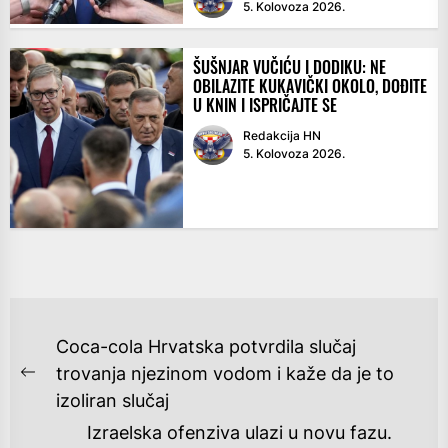
5. Kolovoza 2026.
ŠUŠNJAR VUČIĆU I DODIKU: NE
OBILAZITE KUKAVIČKI OKOLO, DOĐITE
U KNIN I ISPRIČAJTE SE
Redakcija HN
5. Kolovoza 2026.
NAVIGACIJA
Coca-cola Hrvatska potvrdila slučaj
OBJAVA
trovanja njezinom vodom i kaže da je to
Previous
izoliran slučaj
post:
Izraelska ofenziva ulazi u novu fazu.