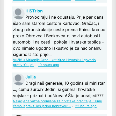
HISTrion
Provociraju i ne odustaju. Prije par dana
išao sam starom cestom Karlovac, Gračac, i
zbog rekonstrukcije ceste prema Kninu, krenuo
preko Obrovca i Benkovca-njihovi autobusi i
automobili na cesti i pokoja Hrvatska tablica -
ovo nimalo ugodno iskustvo je za nacionalnu
sigurnost što prije...
Vučić u Mrkonjić Gradu kritizirao Hrvatsku i govorio
protiv ‘Oluje’
·
19 hours ago
Julija
Dragi naš generale, 10 godina si ministar
..., ćemu žurba? Jedini si general hrvatske
vojske - priznat i poštovan! Šta je posrijedi???
Najavljena važna promjena za hrvatske branitelje: 'Time
ćemo ispraviti još jednu nepravdu' –
·
22 hours ago