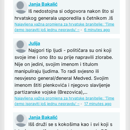
Janja Bakalić
Iš nedostojna si odgovora nakon što si
hrvatskog generala usporedila s četnikom .Iš
Najavljena važna promjena za hrvatske branitelje: 'Time
ćemo ispraviti još jednu nepravdu' –
·
6 minutes ago
Julija
Najgori tip ljudi - političara su oni koji
svoje ime i ono što su prije napravili zlorabe.
Nije on jedini, svojim imenom i titulom
manipuliraju ljudima. To radi svjesno ili
nesvjesno general/đeneral Medved. Svojim
imenom štiti plenkovića i njegovo slavljenje
partizanske vojske (Brezovica),...
Najavljena važna promjena za hrvatske branitelje: 'Time
ćemo ispraviti još jednu nepravdu' –
·
17 minutes ago
Janja Bakalić
Išš druži se s kokošima kao i svi koji s