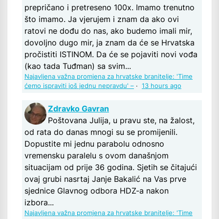
prepričano i pretreseno 100x. Imamo trenutno
što imamo. Ja vjerujem i znam da ako ovi
ratovi ne dođu do nas, ako budemo imali mir,
dovoljno dugo mir, ja znam da će se Hrvatska
pročistiti ISTINOM. Da će se pojaviti novi vođa
(kao tada Tuđman) sa svim...
Najavljena važna promjena za hrvatske branitelje: 'Time
ćemo ispraviti još jednu nepravdu' –
·
13 hours ago
Zdravko Gavran
Poštovana Julija, u pravu ste, na žalost,
od rata do danas mnogi su se promijenili.
Dopustite mi jednu parabolu odnosno
vremensku paralelu s ovom današnjom
situacijam od prije 36 godina. Sjetih se čitajući
ovaj grubi nasrtaj Janje Bakalić na Vas prve
sjednice Glavnog odbora HDZ-a nakon
izbora...
Najavljena važna promjena za hrvatske branitelje: 'Time