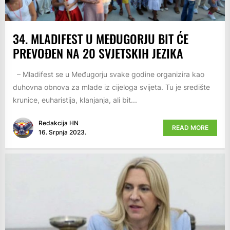
34. MLADIFEST U MEĐUGORJU BIT ĆE
PREVOĐEN NA 20 SVJETSKIH JEZIKA
– Mladifest se u Međugorju svake godine organizira kao
duhovna obnova za mlade iz cijeloga svijeta. Tu je središte
krunice, euharistija, klanjanja, ali bit...
Redakcija HN
READ MORE
16. Srpnja 2023.