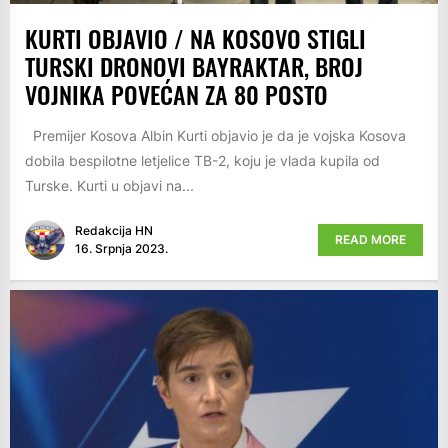
KURTI OBJAVIO / NA KOSOVO STIGLI
TURSKI DRONOVI BAYRAKTAR, BROJ
VOJNIKA POVEĆAN ZA 80 POSTO
Premijer Kosova Albin Kurti objavio je da je vojska Kosova
dobila bespilotne letjelice TB-2, koju je vlada kupila od
Turske. Kurti u objavi na...
Redakcija HN
READ MORE
16. Srpnja 2023.