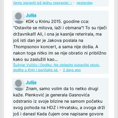
ćemo ispraviti još jednu nepravdu' –
·
yesterday
Julija
KGK u Kninu 2015. goodine cca:
"Ostavite se mitova, laži i obmana"! To su riječi
državnika!!! Ali, i ona je kasnije reterirala, ma
još isti dan jer je Jakova poslala na
Thompsonov koncert, a sama nije došla. A
nakon toga nitko im se nije obratio ni približno
kako su zaslužili kao...
Šušnjar Vučiću i Dodiku: Ne obilazite kukavički okolo,
dođite u Knin i ispričajte se
·
2 days ago
Julija
Znam, samo volim da to netko drugi
kaže. Plenković je generala Gasnovića
odstranio iz svoje blizine ne samom početku
svog pohoda na HDZ i Hrvatsku, a ovoga drži
još i danas! Kada čujem one napisane govore