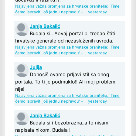
Najavljena važna promjena za hrvatske branitelje: 'Time
ćemo ispraviti još jednu nepravdu' –
·
yesterday
Janja Bakalić
Budala si.. Aovaj portal bi trebao štiti
hrvatske generale od nezasluženih uvreda.
Najavljena važna promjena za hrvatske branitelje: 'Time
ćemo ispraviti još jednu nepravdu' –
·
yesterday
Julija
Donosiš ovamo prljavi stil sa onog
portala. To ti je podmuklo!! Ali moj problem -
nije!
Najavljena važna promjena za hrvatske branitelje: 'Time
ćemo ispraviti još jednu nepravdu' –
·
yesterday
Janja Bakalić
Budala si i bezobrazna..a to nisam
napisala nikom. Budala !