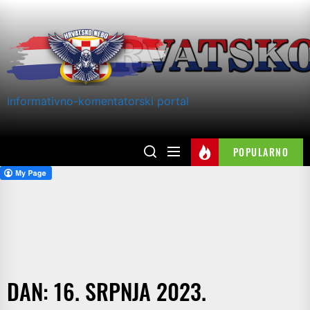
Skip
to
the
content
Informativno-komentatorski portal
POPULARNO
DAN:
16. SRPNJA 2023.