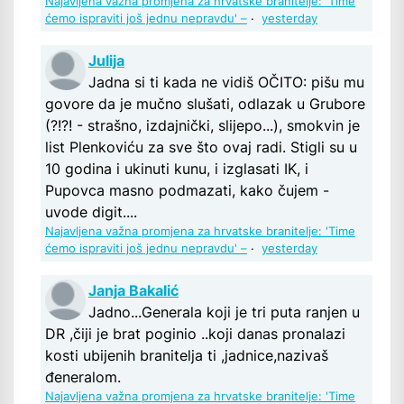
Najavljena važna promjena za hrvatske branitelje: 'Time
ćemo ispraviti još jednu nepravdu' –
·
yesterday
Julija
Jadna si ti kada ne vidiš OČITO: pišu mu
govore da je mučno slušati, odlazak u Grubore
(?!?! - strašno, izdajnički, slijepo...), smokvin je
list Plenkoviću za sve što ovaj radi. Stigli su u
10 godina i ukinuti kunu, i izglasati IK, i
Pupovca masno podmazati, kako čujem -
uvode digit....
Najavljena važna promjena za hrvatske branitelje: 'Time
ćemo ispraviti još jednu nepravdu' –
·
yesterday
Janja Bakalić
Jadno...Generala koji je tri puta ranjen u
DR ,čiji je brat poginio ..koji danas pronalazi
kosti ubijenih branitelja ti ,jadnice,nazivaš
đeneralom.
Najavljena važna promjena za hrvatske branitelje: 'Time