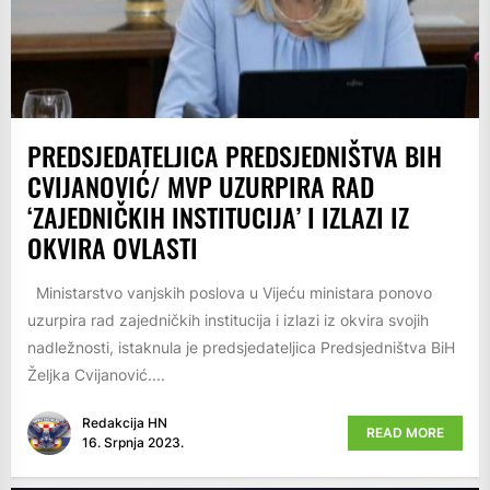
PREDSJEDATELJICA PREDSJEDNIŠTVA BIH
CVIJANOVIĆ/ MVP UZURPIRA RAD
‘ZAJEDNIČKIH INSTITUCIJA’ I IZLAZI IZ
OKVIRA OVLASTI
Ministarstvo vanjskih poslova u Vijeću ministara ponovo
uzurpira rad zajedničkih institucija i izlazi iz okvira svojih
nadležnosti, istaknula je predsjedateljica Predsjedništva BiH
Željka Cvijanović....
Redakcija HN
READ MORE
16. Srpnja 2023.