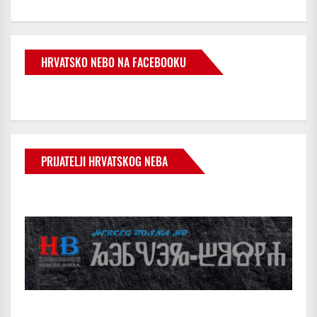
HRVATSKO NEBO NA FACEBOOKU
PRIJATELJI HRVATSKOG NEBA