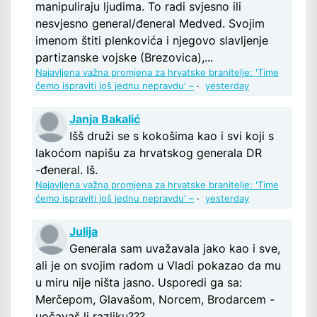
manipuliraju ljudima. To radi svjesno ili
nesvjesno general/đeneral Medved. Svojim
imenom štiti plenkovića i njegovo slavljenje
partizanske vojske (Brezovica),...
Najavljena važna promjena za hrvatske branitelje: 'Time
ćemo ispraviti još jednu nepravdu' –
·
yesterday
Janja Bakalić
Išš druži se s kokošima kao i svi koji s
lakoćom napišu za hrvatskog generala DR
-đeneral. Iš.
Najavljena važna promjena za hrvatske branitelje: 'Time
ćemo ispraviti još jednu nepravdu' –
·
yesterday
Julija
Generala sam uvažavala jako kao i sve,
ali je on svojim radom u Vladi pokazao da mu
u miru nije ništa jasno. Usporedi ga sa:
Merčepom, Glavašom, Norcem, Brodarcem -
uočavaš li razliku???