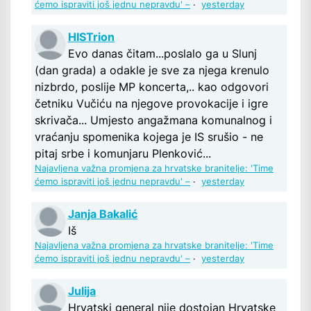
ćemo ispraviti još jednu nepravdu' –
·
yesterday
HISTrion
Evo danas čitam...poslalo ga u Slunj
(dan grada) a odakle je sve za njega krenulo
nizbrdo, poslije MP koncerta,.. kao odgovori
četniku Vučiću na njegove provokacije i igre
skrivača... Umjesto angažmana komunalnog i
vraćanju spomenika kojega je IS srušio - ne
pitaj srbe i komunjaru Plenković...
Najavljena važna promjena za hrvatske branitelje: 'Time
ćemo ispraviti još jednu nepravdu' –
·
yesterday
Janja Bakalić
Iš
Najavljena važna promjena za hrvatske branitelje: 'Time
ćemo ispraviti još jednu nepravdu' –
·
yesterday
Julija
Hrvatski general nije dostojan Hrvatske