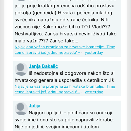
jer je prije kratkog vremena odšutio proslavu
pokolja (genocida) Hrvata i pečenja mladog
svećenika na ražnju od strane četnika. Niti
zucnuo nije. Kako može biti u TOJ Vladi???
Neshvatljivo. Zar su hrvatski nevini životi tako
malo važni???? Zar se tako...
Najavljena važna promjena za hrvatske branitelje: 'Time
ćemo ispraviti još jednu nepravdu' –
·
yesterday
Janja Bakalić
Iš nedostojna si odgovora nakon što si
hrvatskog generala usporedila s četnikom .Iš
Najavljena važna promjena za hrvatske branitelje: 'Time
ćemo ispraviti još jednu nepravdu' –
·
yesterday
Julija
Najgori tip ljudi - političara su oni koji
svoje ime i ono što su prije napravili zlorabe.
Nije on jedini, svojim imenom i titulom