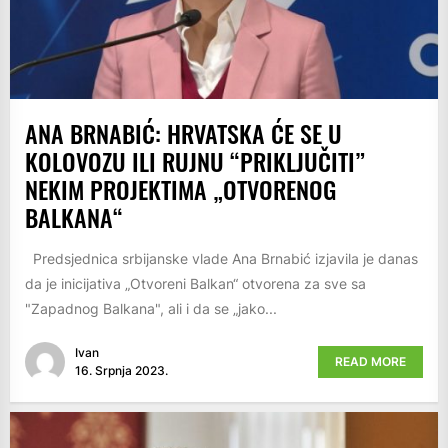
ANA BRNABIĆ: HRVATSKA ĆE SE U
KOLOVOZU ILI RUJNU “PRIKLJUČITI”
NEKIM PROJEKTIMA „OTVORENOG
BALKANA“
Predsjednica srbijanske vlade Ana Brnabić izjavila je danas
da je inicijativa „Otvoreni Balkan“ otvorena za sve sa
"Zapadnog Balkana", ali i da se „jako...
Ivan
READ MORE
16. Srpnja 2023.