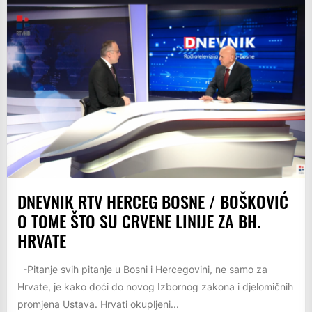
DNEVNIK RTV HERCEG BOSNE / BOŠKOVIĆ
O TOME ŠTO SU CRVENE LINIJE ZA BH.
HRVATE
-Pitanje svih pitanje u Bosni i Hercegovini, ne samo za
Hrvate, je kako doći do novog Izbornog zakona i djelomičnih
promjena Ustava. Hrvati okupljeni...