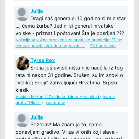
Julija
Dragi naš generale, 10 godina si ministar
..., ćemu žurba? Jedini si general hrvatske
vojske - priznat i poštovan! Šta je posrijedi???
Najavljena važna promjena za hrvatske branitelje: 'Time
ćemo ispraviti još jednu nepravdu' –
·
22 hours ago
Tyrex Rex
Srbija još uvijek ništa nije naučila iz tog
rata ni nakon 31 godine. Srušeni su im snovi o
"Velikoj Srbiji" zahvaljujući Hrvatima .Srpski
klasik !
Vučić u Mrkonjić Gradu kritizirao Hrvatsku i govorio
protiv ‘Oluje’
·
yesterday
Julija
Pozdrav! Ma znam ja to, samo
ponavljam gradivo. Vi za vi onih koji slave -