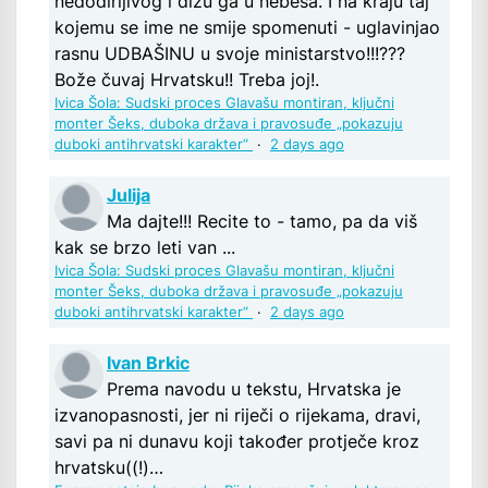
nedodirljivog i dižu ga u nebesa. I na kraju taj
kojemu se ime ne smije spomenuti - uglavinjao
rasnu UDBAŠINU u svoje ministarstvo!!!???
Bože čuvaj Hrvatsku!! Treba joj!.
Ivica Šola: Sudski proces Glavašu montiran, ključni
monter Šeks, duboka država i pravosuđe „pokazuju
duboki antihrvatski karakter“
·
2 days ago
Julija
Ma dajte!!! Recite to - tamo, pa da viš
kak se brzo leti van ...
Ivica Šola: Sudski proces Glavašu montiran, ključni
monter Šeks, duboka država i pravosuđe „pokazuju
duboki antihrvatski karakter“
·
2 days ago
Ivan Brkic
Prema navodu u tekstu, Hrvatska je
izvanopasnosti, jer ni riječi o rijekama, dravi,
savi pa ni dunavu koji također protječe kroz
hrvatsku((!)…