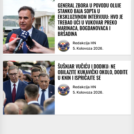
GENERAL ZBORA U POVODU OLUJE
STANKO BAJA SOPTA U
EKSKLUZIVNOM INTERVJUU: HVO JE
TREBAO UĆI U VUKOVAR PREKO
MARINACA, BOGDANOVACA I
BRŠADINA
Redakcija HN
5. Kolovoza 2026.
ŠUŠNJAR VUČIĆU I DODIKU: NE
OBILAZITE KUKAVIČKI OKOLO, DOĐITE
U KNIN I ISPRIČAJTE SE
Redakcija HN
5. Kolovoza 2026.