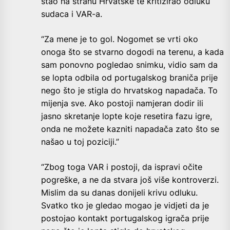
stao na stranu Hrvatske te kritizirao odluku
sudaca i VAR-a.
“Za mene je to gol. Nogomet se vrti oko
onoga što se stvarno dogodi na terenu, a kada
sam ponovno pogledao snimku, vidio sam da
se lopta odbila od portugalskog braniča prije
nego što je stigla do hrvatskog napadača. To
mijenja sve. Ako postoji namjeran dodir ili
jasno skretanje lopte koje resetira fazu igre,
onda ne možete kazniti napadača zato što se
našao u toj poziciji.”
“Zbog toga VAR i postoji, da ispravi očite
pogreške, a ne da stvara još više kontroverzi.
Mislim da su danas donijeli krivu odluku.
Svatko tko je gledao mogao je vidjeti da je
postojao kontakt portugalskog igrača prije