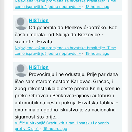
Najavljena važna promjena za hrvatske branitelje: 'Time
ćemo ispraviti još jednu nepravdu' –
·
18 hours ago
HISTrion
Od generala do Plenković-potrčko. Bez
časti i morala...od Slunja do Brezovice -
sramote i Hrvata.
Najavljena važna promjena za hrvatske branitelje: 'Time
ćemo ispraviti još jednu nepravdu' –
·
19 hours ago
HISTrion
Provociraju i ne odustaju. Prije par dana
išao sam starom cestom Karlovac, Gračac, i
zbog rekonstrukcije ceste prema Kninu, krenuo
preko Obrovca i Benkovca-njihovi autobusi i
automobili na cesti i pokoja Hrvatska tablica -
ovo nimalo ugodno iskustvo je za nacionalnu
sigurnost što prije...
Vučić u Mrkonjić Gradu kritizirao Hrvatsku i govorio
protiv ‘Oluje’
·
19 hours ago