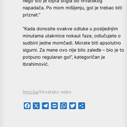
nego što je lopta stigla do hrvatskog
napadača. Po mom mišljenju, gol je trebao biti
priznat.”
“Kada donosite ovakve odluke u posljednjim
minutama utakmice nokaut faze, odlučujete o
sudbini jedne momčadi. Morate biti apsolutno
sigurni. Za mene ovo nije bilo zaleđe – bio je to
potpuno regularan gol”, kategoričan je
Ibrahimović.
hms.ba
/Hrvatsko nebo
Facebook
X
Telegram
PrintFriendly
WhatsApp
Twitter
Share