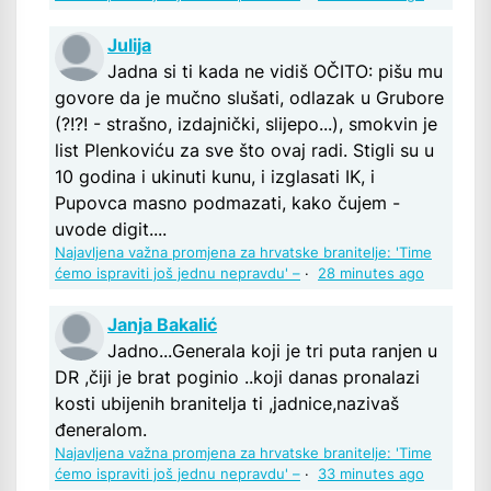
Julija
Jadna si ti kada ne vidiš OČITO: pišu mu
govore da je mučno slušati, odlazak u Grubore
(?!?! - strašno, izdajnički, slijepo...), smokvin je
list Plenkoviću za sve što ovaj radi. Stigli su u
10 godina i ukinuti kunu, i izglasati IK, i
Pupovca masno podmazati, kako čujem -
uvode digit....
Najavljena važna promjena za hrvatske branitelje: 'Time
ćemo ispraviti još jednu nepravdu' –
·
28 minutes ago
Janja Bakalić
Jadno...Generala koji je tri puta ranjen u
DR ,čiji je brat poginio ..koji danas pronalazi
kosti ubijenih branitelja ti ,jadnice,nazivaš
đeneralom.
Najavljena važna promjena za hrvatske branitelje: 'Time
ćemo ispraviti još jednu nepravdu' –
·
33 minutes ago