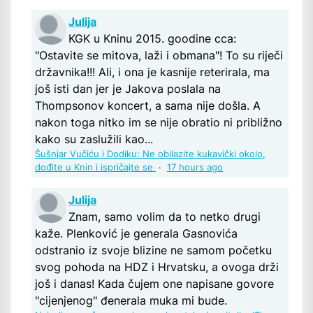
Julija
KGK u Kninu 2015. goodine cca:
"Ostavite se mitova, laži i obmana"! To su riječi
državnika!!! Ali, i ona je kasnije reterirala, ma
još isti dan jer je Jakova poslala na
Thompsonov koncert, a sama nije došla. A
nakon toga nitko im se nije obratio ni približno
kako su zaslužili kao...
Šušnjar Vučiću i Dodiku: Ne obilazite kukavički okolo,
dođite u Knin i ispričajte se
·
17 hours ago
Julija
Znam, samo volim da to netko drugi
kaže. Plenković je generala Gasnovića
odstranio iz svoje blizine ne samom početku
svog pohoda na HDZ i Hrvatsku, a ovoga drži
još i danas! Kada čujem one napisane govore
"cijenjenog" đenerala muka mi bude.