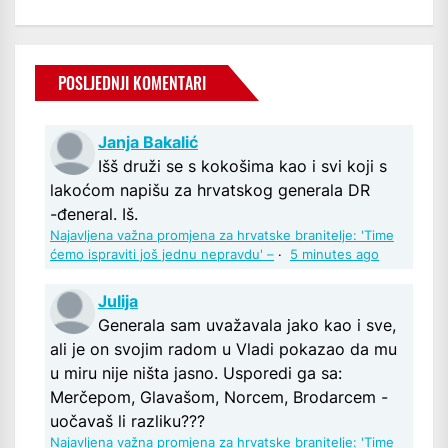
POSLJEDNJI KOMENTARI
Janja Bakalić
Išš druži se s kokošima kao i svi koji s
lakoćom napišu za hrvatskog generala DR
-đeneral. Iš.
Najavljena važna promjena za hrvatske branitelje: 'Time
ćemo ispraviti još jednu nepravdu' –
·
5 minutes ago
Julija
Generala sam uvažavala jako kao i sve,
ali je on svojim radom u Vladi pokazao da mu
u miru nije ništa jasno. Usporedi ga sa:
Merčepom, Glavašom, Norcem, Brodarcem -
uočavaš li razliku???
Najavljena važna promjena za hrvatske branitelje: 'Time