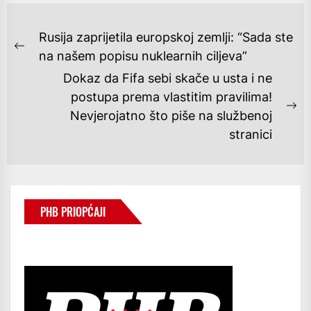
NAVIGACIJA
Rusija zaprijetila europskoj zemlji: “Sada ste
OBJAVA
Previous
na našem popisu nuklearnih ciljeva”
post:
Dokaz da Fifa sebi skače u usta i ne
postupa prema vlastitim pravilima!
Ne
Nevjerojatno što piše na službenoj
po
stranici
PHB PRIOPĆAJI