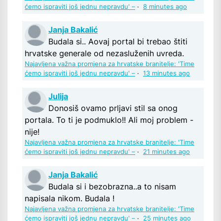
ćemo ispraviti još jednu nepravdu' –
·
8 minutes ago
Janja Bakalić
Budala si.. Aovaj portal bi trebao štiti
hrvatske generale od nezasluženih uvreda.
Najavljena važna promjena za hrvatske branitelje: 'Time
ćemo ispraviti još jednu nepravdu' –
·
13 minutes ago
Julija
Donosiš ovamo prljavi stil sa onog
portala. To ti je podmuklo!! Ali moj problem -
nije!
Najavljena važna promjena za hrvatske branitelje: 'Time
ćemo ispraviti još jednu nepravdu' –
·
21 minutes ago
Janja Bakalić
Budala si i bezobrazna..a to nisam
napisala nikom. Budala !
Najavljena važna promjena za hrvatske branitelje: 'Time
ćemo ispraviti još jednu nepravdu' –
·
25 minutes ago