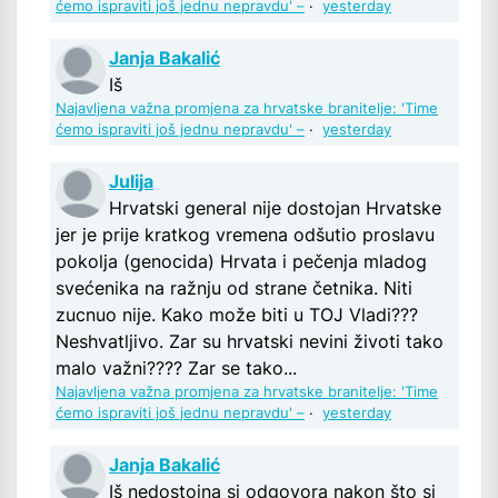
ćemo ispraviti još jednu nepravdu' –
·
yesterday
Janja Bakalić
Iš
Najavljena važna promjena za hrvatske branitelje: 'Time
ćemo ispraviti još jednu nepravdu' –
·
yesterday
Julija
Hrvatski general nije dostojan Hrvatske
jer je prije kratkog vremena odšutio proslavu
pokolja (genocida) Hrvata i pečenja mladog
svećenika na ražnju od strane četnika. Niti
zucnuo nije. Kako može biti u TOJ Vladi???
Neshvatljivo. Zar su hrvatski nevini životi tako
malo važni???? Zar se tako...
Najavljena važna promjena za hrvatske branitelje: 'Time
ćemo ispraviti još jednu nepravdu' –
·
yesterday
Janja Bakalić
Iš nedostojna si odgovora nakon što si