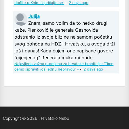
dođite u Knin i ispričajte se
·
2 days ago
Julija
Znam, samo volim da to netko drugi
kaže. Plenković je generala Gasnovića
odstranio iz svoje blizine ne samom početku
svog pohoda na HDZ i Hrvatsku, a ovoga drži
još i danas! Kada čujem one napisane govore
"cijenjenog" đenerala muka mi bude.
Najavljena važna promjena za hrvatske branitelje: 'Time
ćemo ispraviti još jednu nepravdu' –
·
2 days ago
Copyright © 2026
.
Hrvatsko Nebo