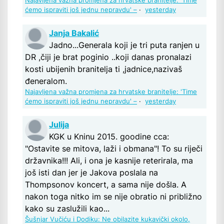
Najavljena važna promjena za hrvatske branitelje: 'Time
ćemo ispraviti još jednu nepravdu' –
·
yesterday
Janja Bakalić
Jadno...Generala koji je tri puta ranjen u
DR ,čiji je brat poginio ..koji danas pronalazi
kosti ubijenih branitelja ti ,jadnice,nazivaš
đeneralom.
Najavljena važna promjena za hrvatske branitelje: 'Time
ćemo ispraviti još jednu nepravdu' –
·
yesterday
Julija
KGK u Kninu 2015. goodine cca:
"Ostavite se mitova, laži i obmana"! To su riječi
državnika!!! Ali, i ona je kasnije reterirala, ma
još isti dan jer je Jakova poslala na
Thompsonov koncert, a sama nije došla. A
nakon toga nitko im se nije obratio ni približno
kako su zaslužili kao...
Šušnjar Vučiću i Dodiku: Ne obilazite kukavički okolo,