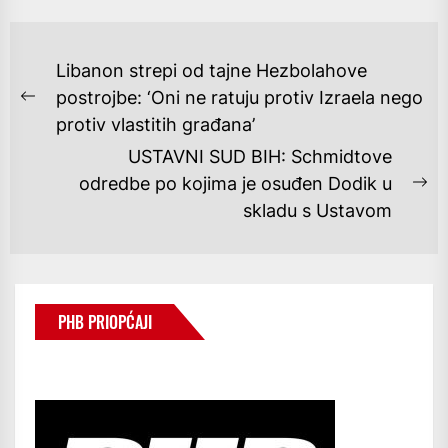
NAVIGACIJA
Libanon strepi od tajne Hezbolahove
OBJAVA
postrojbe: ‘Oni ne ratuju protiv Izraela nego
Previous
protiv vlastitih građana’
post:
USTAVNI SUD BIH: Schmidtove
odredbe po kojima je osuđen Dodik u
Ne
skladu s Ustavom
po
PHB PRIOPĆAJI