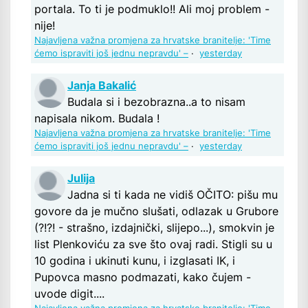
portala. To ti je podmuklo!! Ali moj problem -
nije!
Najavljena važna promjena za hrvatske branitelje: 'Time
ćemo ispraviti još jednu nepravdu' –
·
yesterday
Janja Bakalić
Budala si i bezobrazna..a to nisam
napisala nikom. Budala !
Najavljena važna promjena za hrvatske branitelje: 'Time
ćemo ispraviti još jednu nepravdu' –
·
yesterday
Julija
Jadna si ti kada ne vidiš OČITO: pišu mu
govore da je mučno slušati, odlazak u Grubore
(?!?! - strašno, izdajnički, slijepo...), smokvin je
list Plenkoviću za sve što ovaj radi. Stigli su u
10 godina i ukinuti kunu, i izglasati IK, i
Pupovca masno podmazati, kako čujem -
uvode digit....