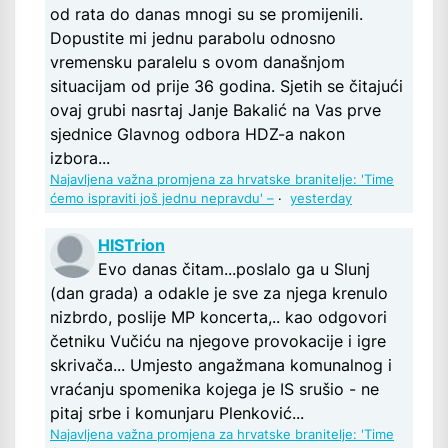
od rata do danas mnogi su se promijenili.
Dopustite mi jednu parabolu odnosno
vremensku paralelu s ovom današnjom
situacijam od prije 36 godina. Sjetih se čitajući
ovaj grubi nasrtaj Janje Bakalić na Vas prve
sjednice Glavnog odbora HDZ-a nakon
izbora...
Najavljena važna promjena za hrvatske branitelje: 'Time
ćemo ispraviti još jednu nepravdu' –
·
yesterday
HISTrion
Evo danas čitam...poslalo ga u Slunj
(dan grada) a odakle je sve za njega krenulo
nizbrdo, poslije MP koncerta,.. kao odgovori
četniku Vučiću na njegove provokacije i igre
skrivača... Umjesto angažmana komunalnog i
vraćanju spomenika kojega je IS srušio - ne
pitaj srbe i komunjaru Plenković...
Najavljena važna promjena za hrvatske branitelje: 'Time