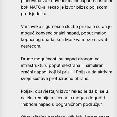
planovima za konvencionalni napad na istočni
bok NATO-a, rekao je izvor blizak poljskom
predsjedniku.
Varšavske sigurnosne službe priznale su da je
moguć konvencionalni napad, poput malog
kopnenog upada, koji Moskva može nazvati
nesrećom.
Druge mogućnosti su napad dronom na
infrastrukturu poput elektrana ili simulirani
zračni napadi koji bi prisilili Poljsku da aktivira
svoje sustave protuzračne obrane.
Poljski obavještajni izvor rekao je da bi se u
najekstremnijem scenariju mogao dogoditi
“hibridni napad u pograničnom području”.