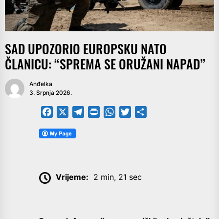
SAD UPOZORIO EUROPSKU NATO
ČLANICU: “SPREMA SE ORUŽANI NAPAD”
Anđelka
3. Srpnja 2026.
Facebook
X
Telegram
PrintFriendly
WhatsApp
Twitter
Share
Vrijeme:
2 min, 21 sec