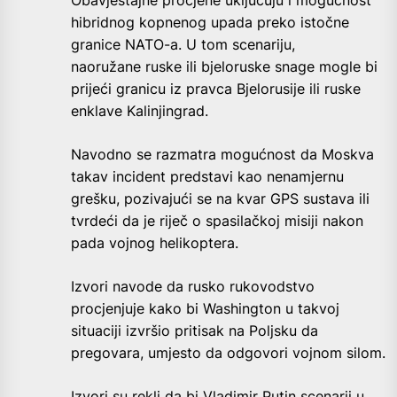
Obavještajne procjene uključuju i mogućnost
hibridnog kopnenog upada preko istočne
granice NATO-a. U tom scenariju,
naoružane ruske ili bjeloruske snage mogle bi
prijeći granicu iz pravca Bjelorusije ili ruske
enklave Kalinjingrad.
Navodno se razmatra mogućnost da Moskva
takav incident predstavi kao nenamjernu
grešku, pozivajući se na kvar GPS sustava ili
tvrdeći da je riječ o spasilačkoj misiji nakon
pada vojnog helikoptera.
Izvori navode da rusko rukovodstvo
procjenjuje kako bi Washington u takvoj
situaciji izvršio pritisak na Poljsku da
pregovara, umjesto da odgovori vojnom silom.
Izvori su rekli da bi Vladimir Putin scenarij u