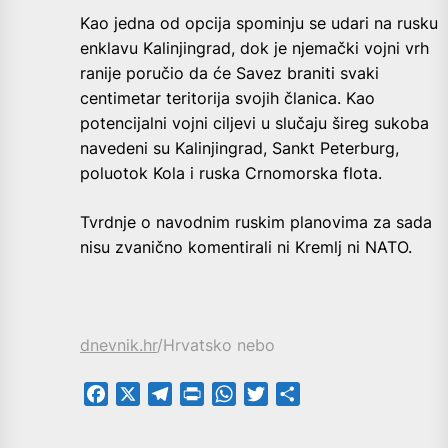
Kao jedna od opcija spominju se udari na rusku
enklavu Kalinjingrad, dok je njemački vojni vrh
ranije poručio da će Savez braniti svaki
centimetar teritorija svojih članica. Kao
potencijalni vojni ciljevi u slučaju šireg sukoba
navedeni su Kalinjingrad, Sankt Peterburg,
poluotok Kola i ruska Crnomorska flota.
Tvrdnje o navodnim ruskim planovima za sada
nisu zvanično komentirali ni Kremlj ni NATO.
dnevnik.hr
/Hrvatsko nebo
Facebook
X
Telegram
PrintFriendly
WhatsApp
Twitter
Share