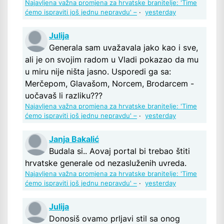
Najavljena važna promjena za hrvatske branitelje: 'Time
ćemo ispraviti još jednu nepravdu' –
·
yesterday
Julija
Generala sam uvažavala jako kao i sve,
ali je on svojim radom u Vladi pokazao da mu
u miru nije ništa jasno. Usporedi ga sa:
Merčepom, Glavašom, Norcem, Brodarcem -
uočavaš li razliku???
Najavljena važna promjena za hrvatske branitelje: 'Time
ćemo ispraviti još jednu nepravdu' –
·
yesterday
Janja Bakalić
Budala si.. Aovaj portal bi trebao štiti
hrvatske generale od nezasluženih uvreda.
Najavljena važna promjena za hrvatske branitelje: 'Time
ćemo ispraviti još jednu nepravdu' –
·
yesterday
Julija
Donosiš ovamo prljavi stil sa onog