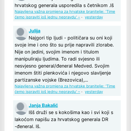
hrvatskog generala usporedila s četnikom .Iš
Najavljena važna promjena za hrvatske branitelje: 'Time
ćemo ispraviti još jednu nepravdu' –
·
yesterday
Julija
Najgori tip ljudi - političara su oni koji
svoje ime i ono što su prije napravili zlorabe.
Nije on jedini, svojim imenom i titulom
manipuliraju ljudima. To radi svjesno ili
nesvjesno general/đeneral Medved. Svojim
imenom štiti plenkovića i njegovo slavljenje
partizanske vojske (Brezovica),...
Najavljena važna promjena za hrvatske branitelje: 'Time
ćemo ispraviti još jednu nepravdu' –
·
yesterday
Janja Bakalić
Išš druži se s kokošima kao i svi koji s
lakoćom napišu za hrvatskog generala DR
-đeneral. Iš.