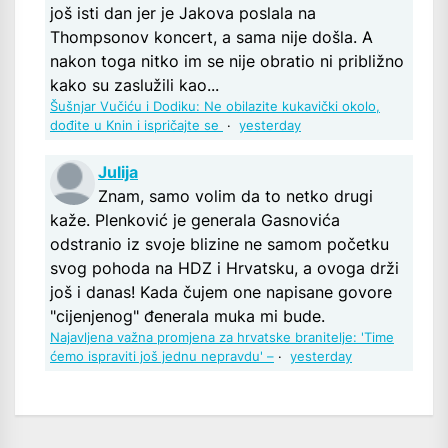
još isti dan jer je Jakova poslala na
Thompsonov koncert, a sama nije došla. A
nakon toga nitko im se nije obratio ni približno
kako su zaslužili kao...
Šušnjar Vučiću i Dodiku: Ne obilazite kukavički okolo,
dođite u Knin i ispričajte se
·
yesterday
Julija
Znam, samo volim da to netko drugi
kaže. Plenković je generala Gasnovića
odstranio iz svoje blizine ne samom početku
svog pohoda na HDZ i Hrvatsku, a ovoga drži
još i danas! Kada čujem one napisane govore
"cijenjenog" đenerala muka mi bude.
Najavljena važna promjena za hrvatske branitelje: 'Time
ćemo ispraviti još jednu nepravdu' –
·
yesterday