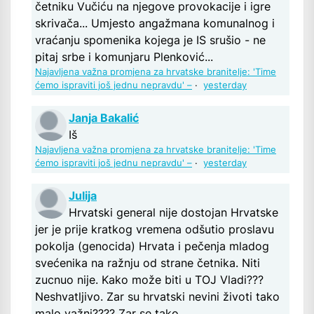
četniku Vučiću na njegove provokacije i igre
skrivača... Umjesto angažmana komunalnog i
vraćanju spomenika kojega je IS srušio - ne
pitaj srbe i komunjaru Plenković...
Najavljena važna promjena za hrvatske branitelje: 'Time
ćemo ispraviti još jednu nepravdu' –
·
yesterday
Janja Bakalić
Iš
Najavljena važna promjena za hrvatske branitelje: 'Time
ćemo ispraviti još jednu nepravdu' –
·
yesterday
Julija
Hrvatski general nije dostojan Hrvatske
jer je prije kratkog vremena odšutio proslavu
pokolja (genocida) Hrvata i pečenja mladog
svećenika na ražnju od strane četnika. Niti
zucnuo nije. Kako može biti u TOJ Vladi???
Neshvatljivo. Zar su hrvatski nevini životi tako
malo važni???? Zar se tako...