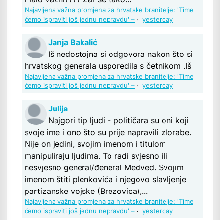
Najavljena važna promjena za hrvatske branitelje: 'Time
ćemo ispraviti još jednu nepravdu' –
·
yesterday
Janja Bakalić
Iš nedostojna si odgovora nakon što si
hrvatskog generala usporedila s četnikom .Iš
Najavljena važna promjena za hrvatske branitelje: 'Time
ćemo ispraviti još jednu nepravdu' –
·
yesterday
Julija
Najgori tip ljudi - političara su oni koji
svoje ime i ono što su prije napravili zlorabe.
Nije on jedini, svojim imenom i titulom
manipuliraju ljudima. To radi svjesno ili
nesvjesno general/đeneral Medved. Svojim
imenom štiti plenkovića i njegovo slavljenje
partizanske vojske (Brezovica),...
Najavljena važna promjena za hrvatske branitelje: 'Time
ćemo ispraviti još jednu nepravdu' –
·
yesterday