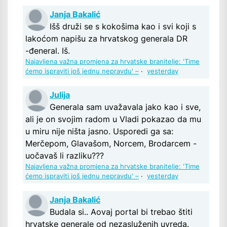
Janja Bakalić
Išš druži se s kokošima kao i svi koji s
lakoćom napišu za hrvatskog generala DR
-đeneral. Iš.
Najavljena važna promjena za hrvatske branitelje: 'Time
ćemo ispraviti još jednu nepravdu' –
·
yesterday
Julija
Generala sam uvažavala jako kao i sve,
ali je on svojim radom u Vladi pokazao da mu
u miru nije ništa jasno. Usporedi ga sa:
Merčepom, Glavašom, Norcem, Brodarcem -
uočavaš li razliku???
Najavljena važna promjena za hrvatske branitelje: 'Time
ćemo ispraviti još jednu nepravdu' –
·
yesterday
Janja Bakalić
Budala si.. Aovaj portal bi trebao štiti
hrvatske generale od nezasluženih uvreda.