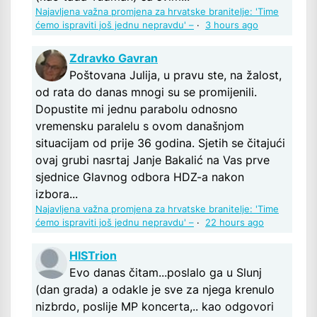
Najavljena važna promjena za hrvatske branitelje: 'Time
ćemo ispraviti još jednu nepravdu' –
·
3 hours ago
Zdravko Gavran
Poštovana Julija, u pravu ste, na žalost,
od rata do danas mnogi su se promijenili.
Dopustite mi jednu parabolu odnosno
vremensku paralelu s ovom današnjom
situacijam od prije 36 godina. Sjetih se čitajući
ovaj grubi nasrtaj Janje Bakalić na Vas prve
sjednice Glavnog odbora HDZ-a nakon
izbora...
Najavljena važna promjena za hrvatske branitelje: 'Time
ćemo ispraviti još jednu nepravdu' –
·
22 hours ago
HISTrion
Evo danas čitam...poslalo ga u Slunj
(dan grada) a odakle je sve za njega krenulo
nizbrdo, poslije MP koncerta,.. kao odgovori