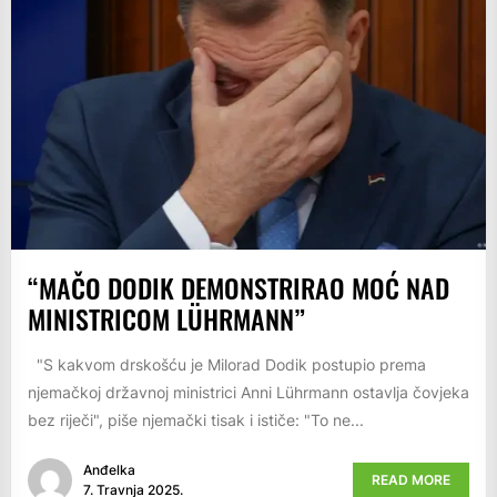
“MAČO DODIK DEMONSTRIRAO MOĆ NAD
MINISTRICOM LÜHRMANN”
"S kakvom drskošću je Milorad Dodik postupio prema
njemačkoj državnoj ministrici Anni Lührmann ostavlja čovjeka
bez riječi", piše njemački tisak i ističe: "To ne...
Anđelka
READ MORE
7. Travnja 2025.