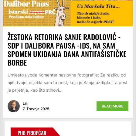
ŽESTOKA RETORIKA SANJE RADOLOVIĆ -
SDP I DALIBORA PAUSA -IDS, NA SAM
SPOMEN UKIDANJA DANA ANTIFAŠISTIČKE
BORBE
Umjesto uvoda Komentar naslovne fotografije; Za razliku od
njih dvoje, osjetila sam tu pest, koju je Sanja uzdigla. Ta pest
je prijetnja, kao što stihovi...
Lili
READ MORE
7. Travnja 2025.
PHB PRIOPĆAJI