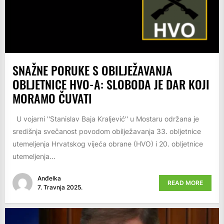
SNAŽNE PORUKE S OBILJEŽAVANJA
OBLJETNICE HVO-A: SLOBODA JE DAR KOJI
MORAMO ČUVATI
U vojarni ''Stanislav Baja Kraljević'' u Mostaru održana je
središnja svečanost povodom obilježavanja 33. obljetnice
utemeljenja Hrvatskog vijeća obrane (HVO) i 20. obljetnice
utemeljenja...
Anđelka
READ MORE
7. Travnja 2025.