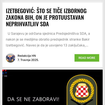
IZETBEGOVIĆ: ŠTO SE TIČE IZBORNOG
ZAKONA BIH, ON JE PROTUUSTAVAN
NEPRIHVATLJIV SDA
U Sarajevu je održana sjednica Predsjedništva SDA, a
nakon je se medijima obratio predsjednik stranke Bakir
Izetbegović. Naveo je da je usvojeno 13 zaključaka,...
Redakcija HN
READ MORE
7. Travnja 2025.