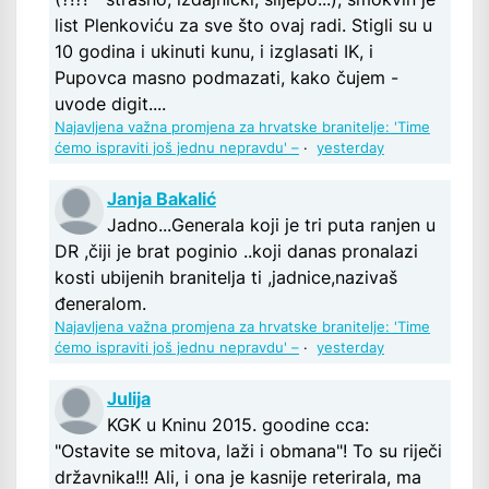
list Plenkoviću za sve što ovaj radi. Stigli su u
10 godina i ukinuti kunu, i izglasati IK, i
Pupovca masno podmazati, kako čujem -
uvode digit....
Najavljena važna promjena za hrvatske branitelje: 'Time
ćemo ispraviti još jednu nepravdu' –
·
yesterday
Janja Bakalić
Jadno...Generala koji je tri puta ranjen u
DR ,čiji je brat poginio ..koji danas pronalazi
kosti ubijenih branitelja ti ,jadnice,nazivaš
đeneralom.
Najavljena važna promjena za hrvatske branitelje: 'Time
ćemo ispraviti još jednu nepravdu' –
·
yesterday
Julija
KGK u Kninu 2015. goodine cca:
"Ostavite se mitova, laži i obmana"! To su riječi
državnika!!! Ali, i ona je kasnije reterirala, ma