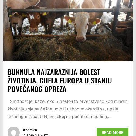
BUKNULA NAJZARAZNIJA BOLEST
ŽIVOTINJA, CIJELA EUROPA U STANJU
POVEĆANOG OPREZA
Smrtnost je, kaže, oko 5 posto i to prvenstveno kod mladih
životinja koje najčešće ugibaju zbog miokarditisa, upale
srčanog mišića. U Njemačkoj se početkom godine,...
Anđelka
READ MORE
7. Travnja 2025.