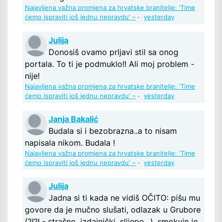
Najavljena važna promjena za hrvatske branitelje: 'Time
ćemo ispraviti još jednu nepravdu' –
·
yesterday
Julija
Donosiš ovamo prljavi stil sa onog
portala. To ti je podmuklo!! Ali moj problem -
nije!
Najavljena važna promjena za hrvatske branitelje: 'Time
ćemo ispraviti još jednu nepravdu' –
·
yesterday
Janja Bakalić
Budala si i bezobrazna..a to nisam
napisala nikom. Budala !
Najavljena važna promjena za hrvatske branitelje: 'Time
ćemo ispraviti još jednu nepravdu' –
·
yesterday
Julija
Jadna si ti kada ne vidiš OČITO: pišu mu
govore da je mučno slušati, odlazak u Grubore
(?!?! - strašno, izdajnički, slijepo...), smokvin je