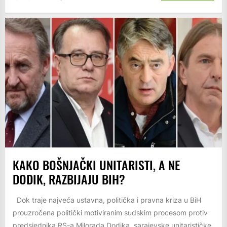
KAKO BOŠNJAČKI UNITARISTI, A NE
DODIK, RAZBIJAJU BIH?
Dok traje najveća ustavna, politička i pravna kriza u BiH
prouzročena politički motiviranim sudskim procesom protiv
predsjednika RS-a Milorada Dodika, sarajevske unitarističke