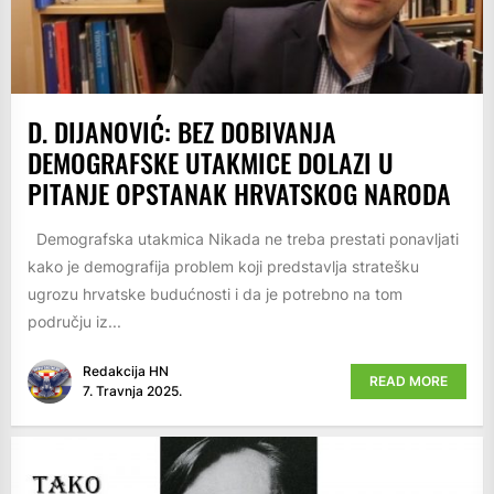
D. DIJANOVIĆ: BEZ DOBIVANJA
DEMOGRAFSKE UTAKMICE DOLAZI U
PITANJE OPSTANAK HRVATSKOG NARODA
Demografska utakmica Nikada ne treba prestati ponavljati
kako je demografija problem koji predstavlja stratešku
ugrozu hrvatske budućnosti i da je potrebno na tom
području iz...
Redakcija HN
READ MORE
7. Travnja 2025.