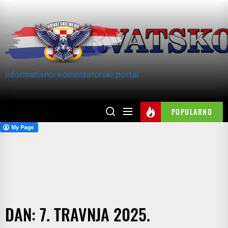
Skip
to
the
content
Informativno-komentatorski portal
POPULARNO
DAN:
7. TRAVNJA 2025.