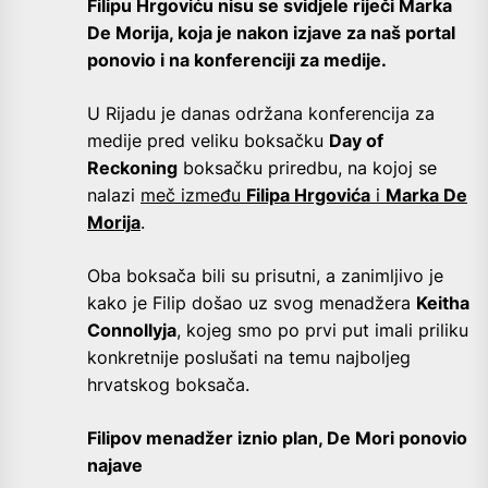
Filipu Hrgoviću nisu se svidjele riječi Marka
De Morija, koja je nakon izjave za naš portal
ponovio i na konferenciji za medije.
U Rijadu je danas održana konferencija za
medije pred veliku boksačku
Day of
Reckoning
boksačku priredbu, na kojoj se
nalazi
meč između
Filipa Hrgovića
i
Marka De
Morij
a
.
Oba boksača bili su prisutni, a zanimljivo je
kako je Filip došao uz svog menadžera
Keitha
Connollyja
, kojeg smo po prvi put imali priliku
konkretnije poslušati na temu najboljeg
hrvatskog boksača.
Filipov menadžer iznio plan, De Mori ponovio
najave