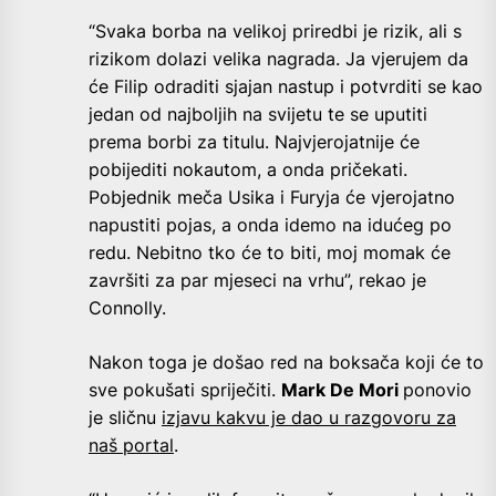
“Svaka borba na velikoj priredbi je rizik, ali s
rizikom dolazi velika nagrada. Ja vjerujem da
će Filip odraditi sjajan nastup i potvrditi se kao
jedan od najboljih na svijetu te se uputiti
prema borbi za titulu. Najvjerojatnije će
pobijediti nokautom, a onda pričekati.
Pobjednik meča Usika i Furyja će vjerojatno
napustiti pojas, a onda idemo na idućeg po
redu. Nebitno tko će to biti, moj momak će
završiti za par mjeseci na vrhu”, rekao je
Connolly.
Nakon toga je došao red na boksača koji će to
sve pokušati spriječiti.
Mark De Mori
ponovio
je sličnu
izjavu kakvu je dao u razgovoru za
naš portal
.