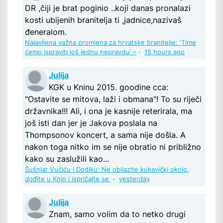
DR ,čiji je brat poginio ..koji danas pronalazi
kosti ubijenih branitelja ti ,jadnice,nazivaš
đeneralom.
Najavljena važna promjena za hrvatske branitelje: 'Time
ćemo ispraviti još jednu nepravdu' –
·
15 hours ago
Julija
KGK u Kninu 2015. goodine cca:
"Ostavite se mitova, laži i obmana"! To su riječi
državnika!!! Ali, i ona je kasnije reterirala, ma
još isti dan jer je Jakova poslala na
Thompsonov koncert, a sama nije došla. A
nakon toga nitko im se nije obratio ni približno
kako su zaslužili kao...
Šušnjar Vučiću i Dodiku: Ne obilazite kukavički okolo,
dođite u Knin i ispričajte se
·
yesterday
Julija
Znam, samo volim da to netko drugi