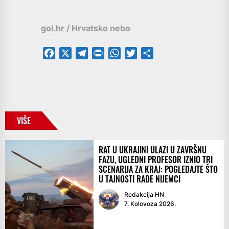
gol.hr
/ Hrvatsko nebo
Facebook
X
Telegram
PrintFriendly
WhatsApp
Twitter
Share
VIŠE
RAT U UKRAJINI ULAZI U ZAVRŠNU
FAZU, UGLEDNI PROFESOR IZNIO TRI
SCENARIJA ZA KRAJ: POGLEDAJTE ŠTO
U TAJNOSTI RADE NIJEMCI
Redakcija HN
7. Kolovoza 2026.