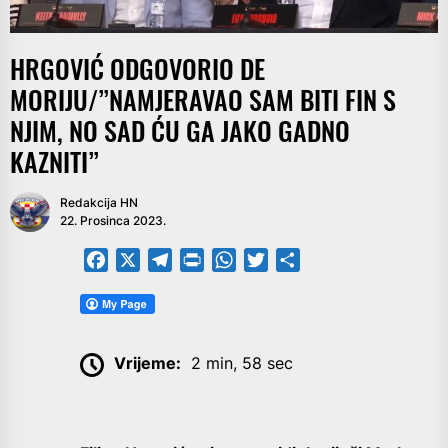
HRGOVIĆ ODGOVORIO DE
MORIJU/”NAMJERAVAO SAM BITI FIN S
NJIM, NO SAD ĆU GA JAKO GADNO
KAZNITI”
Redakcija HN
22. Prosinca 2023.
Facebook
X
Telegram
PrintFriendly
WhatsApp
Twitter
Share
Vrijeme:
2 min, 58 sec