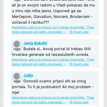
ali je on svojim radom u Vladi pokazao da mu
u miru nije ništa jasno. Usporedi ga sa:
Merčepom, Glavašom, Norcem, Brodarcem -
uočavaš li razliku???
Najavljena važna promjena za hrvatske branitelje: 'Time
ćemo ispraviti još jednu nepravdu' –
·
15 hours ago
Janja Bakalić
Budala si.. Aovaj portal bi trebao štiti
hrvatske generale od nezasluženih uvreda.
Najavljena važna promjena za hrvatske branitelje: 'Time
ćemo ispraviti još jednu nepravdu' –
·
15 hours ago
Julija
Donosiš ovamo prljavi stil sa onog
portala. To ti je podmuklo!! Ali moj problem -
nije!
Najavljena važna promjena za hrvatske branitelje: 'Time
ćemo ispraviti još jednu nepravdu' –
·
15 hours ago