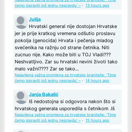
ćemo ispraviti još jednu nepravdu' –
·
13 hours ago
Julija
Hrvatski general nije dostojan Hrvatske
jer je prije kratkog vremena odšutio proslavu
pokolja (genocida) Hrvata i pečenja mladog
svećenika na ražnju od strane četnika. Niti
zucnuo nije. Kako može biti u TOJ Vladi???
Neshvatljivo. Zar su hrvatski nevini životi tako
malo važni???? Zar se tako...
Najavljena važna promjena za hrvatske branitelje: 'Time
ćemo ispraviti još jednu nepravdu' –
·
14 hours ago
Janja Bakalić
Iš nedostojna si odgovora nakon što si
hrvatskog generala usporedila s četnikom .Iš
Najavljena važna promjena za hrvatske branitelje: 'Time
ćemo ispraviti još jednu nepravdu' –
·
15 hours ago