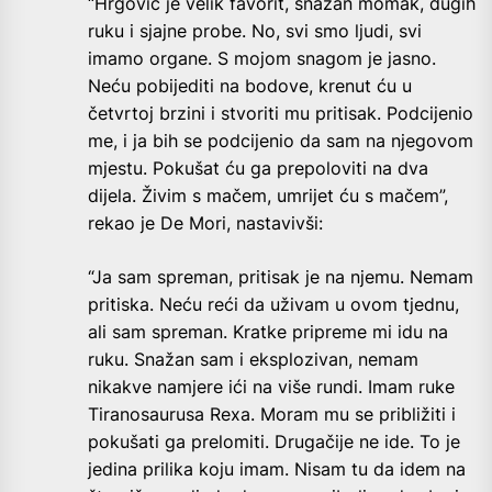
“Hrgović je velik favorit, snažan momak, dugih
ruku i sjajne probe. No, svi smo ljudi, svi
imamo organe. S mojom snagom je jasno.
Neću pobijediti na bodove, krenut ću u
četvrtoj brzini i stvoriti mu pritisak. Podcijenio
me, i ja bih se podcijenio da sam na njegovom
mjestu. Pokušat ću ga prepoloviti na dva
dijela. Živim s mačem, umrijet ću s mačem”,
rekao je De Mori, nastavivši:
“Ja sam spreman, pritisak je na njemu. Nemam
pritiska. Neću reći da uživam u ovom tjednu,
ali sam spreman. Kratke pripreme mi idu na
ruku. Snažan sam i eksplozivan, nemam
nikakve namjere ići na više rundi. Imam ruke
Tiranosaurusa Rexa. Moram mu se približiti i
pokušati ga prelomiti. Drugačije ne ide. To je
jedina prilika koju imam. Nisam tu da idem na