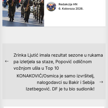
Redakcija HN
6. Kolovoza 2026.
NAVIGACIJA
Zrinka Ljutić imala rezultat sezone u rukama
OBJAVA
pa izletjela sa staze, Popović odličnom
Previous
vožnjom ušla u Top 10
post:
KONAKOVIĆ/Osmica je samo izvršitelj,
nalogodavci su Bakir i Sebija
Ne
Izetbegović. DF je tu bio sudionik!
po