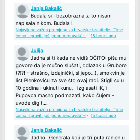
Janja Bakalić
Budala si i bezobrazna..a to nisam
napisala nikom. Budala !
Najavljena važna promjena za hrvatske branitelje: 'Time
ćemo ispraviti još jednu nepravdu' –
·
15 hours ago
Julija
Jadna si ti kada ne vidiš OČITO: pišu mu
govore da je mučno slušati, odlazak u Grubore
(?!?! - strašno, izdajnički, slijepo...), smokvin je
list Plenkoviću za sve što ovaj radi. Stigli su u
10 godina i ukinuti kunu, i izglasati IK, i
Pupovca masno podmazati, kako čujem -
uvode digit....
Najavljena važna promjena za hrvatske branitelje: 'Time
ćemo ispraviti još jednu nepravdu' –
·
15 hours ago
Janja Bakalić
Jadno...Generala koji je tri puta ranjen u