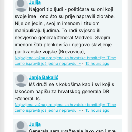
Julija
Najgori tip ljudi - političara su oni koji
svoje ime i ono što su prije napravili zlorabe.
Nije on jedini, svojim imenom i titulom
manipuliraju ljudima. To radi svjesno ili
nesvjesno general/đeneral Medved. Svojim
imenom štiti plenkovića i njegovo slavljenje
partizanske vojske (Brezovica),...
Najavljena važna promjena za hrvatske branitelje: 'Time
ćemo ispraviti još jednu nepravdu' –
·
15 hours ago
Janja Bakalić
Išš druži se s kokošima kao i svi koji s
lakoćom napišu za hrvatskog generala DR
-đeneral. Iš.
Najavljena važna promjena za hrvatske branitelje: 'Time
ćemo ispraviti još jednu nepravdu' –
·
15 hours ago
Julija
Generala sam uvažavala jako kao i sve,