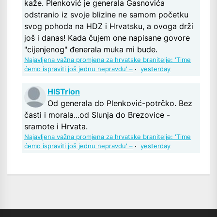
kaže. Plenković je generala Gasnovića
odstranio iz svoje blizine ne samom početku
svog pohoda na HDZ i Hrvatsku, a ovoga drži
još i danas! Kada čujem one napisane govore
"cijenjenog" đenerala muka mi bude.
Najavljena važna promjena za hrvatske branitelje: 'Time
ćemo ispraviti još jednu nepravdu' –
·
yesterday
HISTrion
Od generala do Plenković-potrčko. Bez
časti i morala...od Slunja do Brezovice -
sramote i Hrvata.
Najavljena važna promjena za hrvatske branitelje: 'Time
ćemo ispraviti još jednu nepravdu' –
·
yesterday