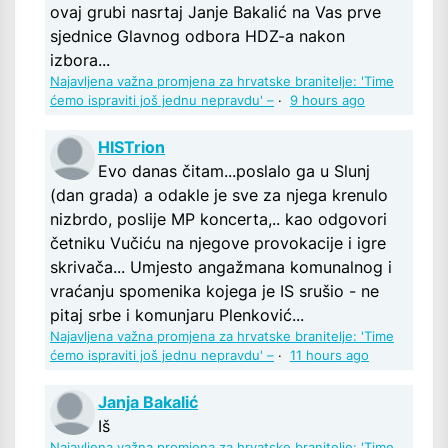
ovaj grubi nasrtaj Janje Bakalić na Vas prve
sjednice Glavnog odbora HDZ-a nakon
izbora...
Najavljena važna promjena za hrvatske branitelje: 'Time
ćemo ispraviti još jednu nepravdu' –
·
9 hours ago
HISTrion
Evo danas čitam...poslalo ga u Slunj
(dan grada) a odakle je sve za njega krenulo
nizbrdo, poslije MP koncerta,.. kao odgovori
četniku Vučiću na njegove provokacije i igre
skrivača... Umjesto angažmana komunalnog i
vraćanju spomenika kojega je IS srušio - ne
pitaj srbe i komunjaru Plenković...
Najavljena važna promjena za hrvatske branitelje: 'Time
ćemo ispraviti još jednu nepravdu' –
·
11 hours ago
Janja Bakalić
Iš
Najavljena važna promjena za hrvatske branitelje: 'Time