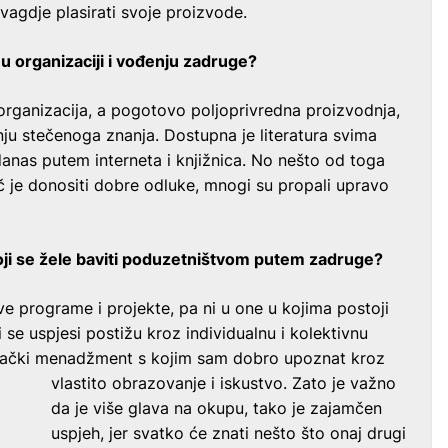
 svagdje plasirati svoje proizvode.
 u organizaciji i vođenju zadruge?
organizacija, a pogotovo poljoprivredna proizvodnja,
nju stečenoga znanja. Dostupna je literatura svima
danas putem interneta i knjižnica. No nešto od toga
uč je donositi dobre odluke, mnogi su propali upravo
koji se žele baviti poduzetništvom putem zadruge?
ove programe i projekte, pa ni u one u kojima postoji
i se uspjesi postižu kroz individualnu i kolektivnu
jački menadžment s kojim sam dobro upoznat kroz
vlastito obrazovanje i iskustvo.
Zato je važno
da je više glava na okupu, tako je zajamčen
uspjeh, jer svatko će znati nešto što onaj drugi