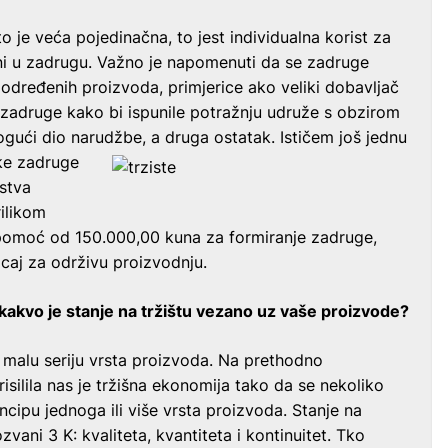
 je veća pojedinačna, to jest individualna korist za
rani u zadrugu. Važno je napomenuti da se zadruge
 određenih proizvoda, primjerice ako veliki dobavljač
e zadruge kako bi ispunile potražnju udruže s obzirom
gući dio narudžbe, a druga ostatak.
Ističem još jednu
ske zadruge
rstva
rilikom
 pomoć od 150.000,00 kuna za formiranje zadruge,
caj za održivu proizvodnju.
 kakvo je stanje na tržištu vezano uz vaše proizvode?
 malu seriju vrsta proizvoda. Na prethodno
isilila nas je tržišna ekonomija tako da se nekoliko
ncipu jednoga ili više vrsta proizvoda. Stanje na
kozvani 3 K: kvaliteta, kvantiteta i kontinuitet. Tko