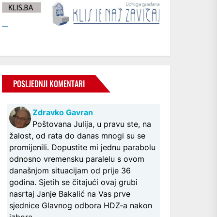
POSLJEDNJI KOMENTARI
Zdravko Gavran
Poštovana Julija, u pravu ste, na
žalost, od rata do danas mnogi su se
promijenili. Dopustite mi jednu parabolu
odnosno vremensku paralelu s ovom
današnjom situacijam od prije 36
godina. Sjetih se čitajući ovaj grubi
nasrtaj Janje Bakalić na Vas prve
sjednice Glavnog odbora HDZ-a nakon
izbora...