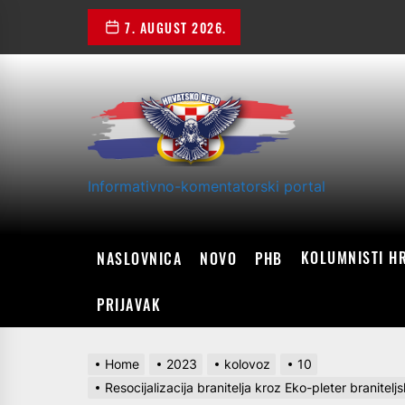
Skip
7. AUGUST 2026.
to
the
content
Informativno-komentatorski portal
KOLUMNISTI H
NASLOVNICA
NOVO
PHB
PRIJAVAK
Home
2023
kolovoz
10
Resocijalizacija branitelja kroz Eko-pleter branite