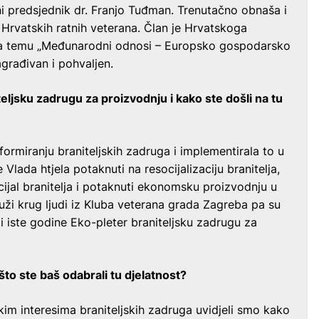
asni predsjednik dr. Franjo Tuđman. Trenutačno obnaša i
Hrvatskih ratnih veterana. Član je Hrvatskoga
 na temu „Međunarodni odnosi – Europsko gospodarsko
agrađivan i pohvaljen.
eljsku zadrugu za proizvodnju i kako ste došli na tu
ormiranju braniteljskih zadruga i implementirala to u
Vlada htjela potaknuti na resocijalizaciju branitelja,
encijal branitelja i potaknuti ekonomsku proizvodnju u
 uži krug ljudi iz Kluba veterana grada Zagreba pa su
i iste godine Eko-pleter braniteljsku zadrugu za
to ste baš odabrali tu djelatnost?
im interesima braniteljskih zadruga uvidjeli smo kako