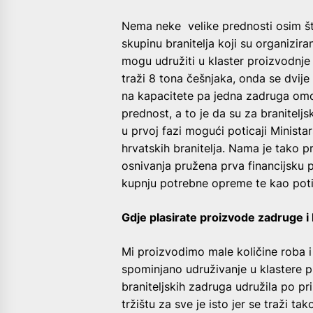
Nema neke velike prednosti osim što
skupinu branitelja koji su organizi
mogu udružiti u klaster proizvodnje
traži 8 tona češnjaka, onda se dvij
na kapacitete pa jedna zadruga omo
prednost, a to je da su za branitelj
u prvoj fazi mogući poticaji Minista
hrvatskih branitelja. Nama je tako p
osnivanja pružena prva financijsku
kupnju potrebne opreme te kao poti
Gdje plasirate proizvode zadruge i
Mi proizvodimo male količine roba i
spominjano udruživanje u klastere pr
braniteljskih zadruga udružila po pri
tržištu za sve je isto jer se traži ta