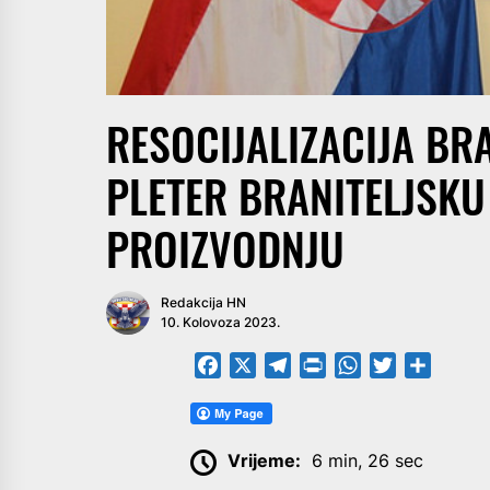
RESOCIJALIZACIJA BR
PLETER BRANITELJSK
PROIZVODNJU
Redakcija HN
10. Kolovoza 2023.
Facebook
X
Telegram
PrintFriendly
WhatsApp
Twitter
Share
Vrijeme:
6 min, 26 sec