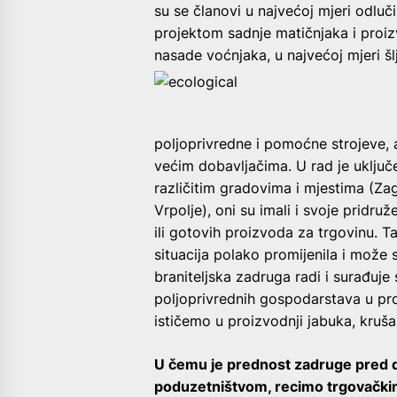
su se članovi u najvećoj mjeri odluč
projektom sadnje matičnjaka i proizv
nasade voćnjaka, u najvećoj mjeri šl
poljoprivredne i pomoćne strojeve, a
većim dobavljačima. U rad je uključ
različitim gradovima i mjestima (Z
Vrpolje), oni su imali i svoje pridru
ili gotovih proizvoda za trgovinu. Ta
situacija polako promijenila i može
braniteljska zadruga radi i surađuje
poljoprivrednih gospodarstava u pr
ističemo u proizvodnji jabuka, krušak
U čemu je prednost zadruge pred d
poduzetništvom, recimo trgovački