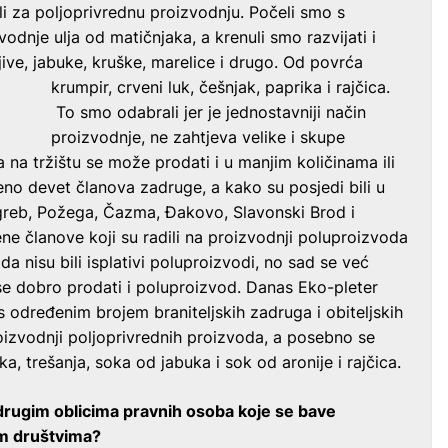
ili za poljoprivrednu proizvodnju. Počeli smo s
odnje ulja od matičnjaka, a krenuli smo razvijati i
jive, jabuke, kruške, marelice i drugo. Od povrća
krumpir, crveni luk, češnjak, paprika i rajčica.
To smo odabrali jer je jednostavniji način
proizvodnje, ne zahtjeva velike i skupe
 na tržištu se može prodati i u manjim količinama ili
eno devet članova zadruge, a kako su posjedi bili u
agreb, Požega, Čazma, Đakovo, Slavonski Brod i
žene članove koji su radili na proizvodnji poluproizvoda
da nisu bili isplativi poluproizvodi, no sad se već
 se dobro prodati i poluproizvod. Danas Eko-pleter
 s određenim brojem braniteljskih zadruga i obiteljskih
oizvodnji poljoprivrednih proizvoda, a posebno se
a, trešanja, soka od jabuka i sok od aronije i rajčica.
rugim oblicima pravnih osoba koje se bave
m društvima?