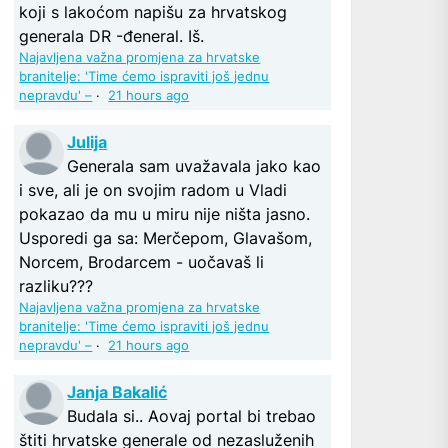
koji s lakoćom napišu za hrvatskog
generala DR -đeneral. Iš.
Najavljena važna promjena za hrvatske
branitelje: 'Time ćemo ispraviti još jednu
nepravdu' –
·
21 hours ago
Julija
Generala sam uvažavala jako kao
i sve, ali je on svojim radom u Vladi
pokazao da mu u miru nije ništa jasno.
Usporedi ga sa: Merčepom, Glavašom,
Norcem, Brodarcem - uočavaš li
razliku???
Najavljena važna promjena za hrvatske
branitelje: 'Time ćemo ispraviti još jednu
nepravdu' –
·
21 hours ago
Janja Bakalić
Budala si.. Aovaj portal bi trebao
štiti hrvatske generale od nezasluženih