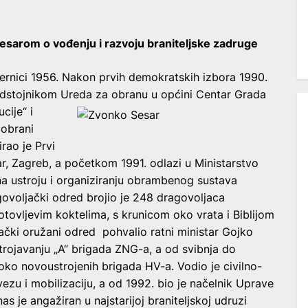
esarom o vođenju i razvoju braniteljske zadruge
ternici 1956. Nakon prvih demokratskih izbora 1990.
edstojnikom Ureda za obranu u općini Centar Grada
cije“ i
 obrani
rao je Prvi
r, Zagreb, a početkom 1991. odlazi u Ministarstvo
na ustroju i organiziranju obrambenog sustava
ovoljački odred brojio je 248 dragovoljaca
tovljevim koktelima, s krunicom oko vrata i Biblijom
jački oružani odred pohvalio ratni ministar Gojko
strojavanju „A“ brigada ZNG-a, a od svibnja do
 oko novoustrojenih brigada HV-a. Vodio je civilno-
ezu i mobilizaciju, a od 1992. bio je načelnik Uprave
 je angažiran u najstarijoj braniteljskoj udruzi