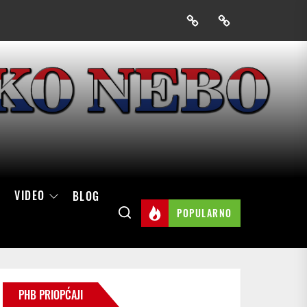
Prijavak
Skini
mobilnu
aplikaciju
Hrvatskog
neba
VIDEO
BLOG
POPULARNO
PHB PRIOPĆAJI