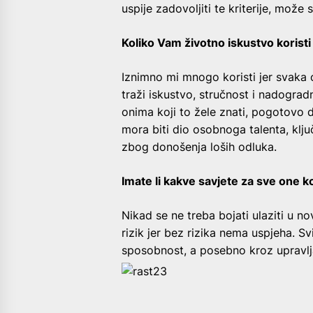
uspije zadovoljiti te kriterije, može
Koliko Vam životno iskustvo koristi
Iznimno mi mnogo koristi jer svaka 
traži iskustvo, stručnost i nadograd
onima koji to žele znati, pogotovo 
mora biti dio osobnoga talenta, klj
zbog donošenja loših odluka.
Imate li kakve savjete za sve one 
Nikad se ne treba bojati ulaziti u n
rizik jer bez rizika nema uspjeha. Sv
sposobnost, a posebno kroz upravl