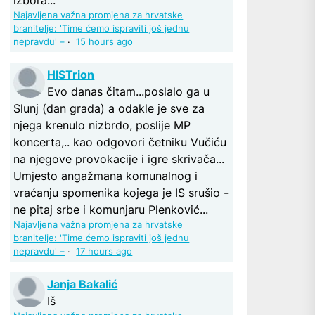
Najavljena važna promjena za hrvatske
branitelje: 'Time ćemo ispraviti još jednu
nepravdu' –
·
15 hours ago
HISTrion
Evo danas čitam...poslalo ga u
Slunj (dan grada) a odakle je sve za
njega krenulo nizbrdo, poslije MP
koncerta,.. kao odgovori četniku Vučiću
na njegove provokacije i igre skrivača...
Umjesto angažmana komunalnog i
vraćanju spomenika kojega je IS srušio -
ne pitaj srbe i komunjaru Plenković...
Najavljena važna promjena za hrvatske
branitelje: 'Time ćemo ispraviti još jednu
nepravdu' –
·
17 hours ago
Janja Bakalić
Iš