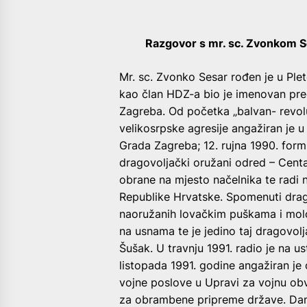
Razgovor s mr. sc. Zvonkom S
M
r. sc. Zvonko Sesar rođen je u Ple
kao član HDZ-a bio je imenovan pr
Zagreba.
Od početka „balvan- revolu
velikosrpske agresije angažiran je u
Grada Zagreba; 12. rujna 1990. formi
dragovoljački oružani odred – Centa
obrane na mjesto načelnika te radi 
Republike Hrvatske. Spomenuti drag
naoružanih lovačkim puškama i molo
na usnama te je jedino taj dragovol
Šušak. U travnju 1991. radio je na u
listopada 1991. godine angažiran je
vojne poslove u Upravi za vojnu obv
za obrambene pripreme države. Danas