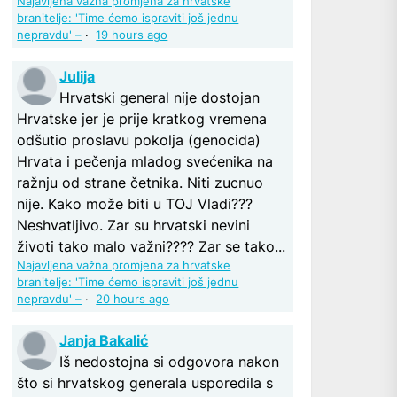
Najavljena važna promjena za hrvatske
branitelje: 'Time ćemo ispraviti još jednu
nepravdu' –
·
19 hours ago
Julija
Hrvatski general nije dostojan
Hrvatske jer je prije kratkog vremena
odšutio proslavu pokolja (genocida)
Hrvata i pečenja mladog svećenika na
ražnju od strane četnika. Niti zucnuo
nije. Kako može biti u TOJ Vladi???
Neshvatljivo. Zar su hrvatski nevini
životi tako malo važni???? Zar se tako...
Najavljena važna promjena za hrvatske
branitelje: 'Time ćemo ispraviti još jednu
nepravdu' –
·
20 hours ago
Janja Bakalić
Iš nedostojna si odgovora nakon
što si hrvatskog generala usporedila s