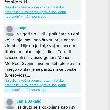
četnikom .Iš
Najavljena važna promjena za hrvatske
branitelje: 'Time ćemo ispraviti još jednu
nepravdu' –
·
21 hours ago
Julija
Najgori tip ljudi - političara su oni
koji svoje ime i ono što su prije napravili
zlorabe. Nije on jedini, svojim imenom i
titulom manipuliraju ljudima. To radi
svjesno ili nesvjesno general/đeneral
Medved. Svojim imenom štiti plenkovića
i njegovo slavljenje partizanske vojske
(Brezovica),...
Najavljena važna promjena za hrvatske
branitelje: 'Time ćemo ispraviti još jednu
nepravdu' –
·
21 hours ago
Janja Bakalić
Išš druži se s kokošima kao i svi