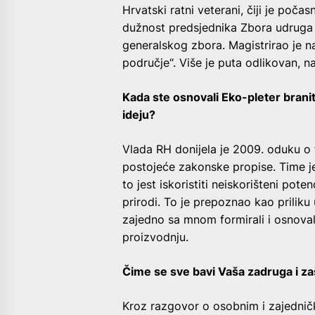
Hrvatski ratni veterani, čiji je poč
dužnost predsjednika Zbora udruga 
generalskog zbora. Magistrirao je
područje“. Više je puta odlikovan, n
Kada ste osnovali Eko-pleter branit
ideju?
Vlada RH donijela je 2009. oduku o f
postojeće zakonske propise. Time je 
to jest iskoristiti neiskorišteni pot
prirodi. To je prepoznao kao priliku
zajedno sa mnom formirali i osnoval
proizvodnju.
Čime se sve bavi Vaša zadruga i zaš
Kroz razgovor o osobnim i zajedničk