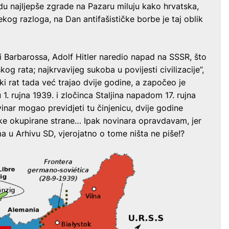
adu najljepše zgrade na Pazaru miluju kako hrvatska,
ekog razloga, na Dan antifašističke borbe je taj oblik
i Barbarossa, Adolf Hitler naredio napad na SSSR, što
g rata; najkrvavijeg sukoba u povijesti civilizacije”,
tski rat tada već trajao dvije godine, a započeo je
1. rujna 1939. i zločinca Staljina napadom 17. rujna
vinar mogao previdjeti tu činjenicu, dvije godine
ke okupirane strane… Ipak novinara opravdavam, jer
a u Arhivu SD, vjerojatno o tome ništa ne piše!?