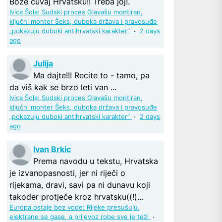
Bože čuvaj Hrvatsku!! Treba joj!.
Ivica Šola: Sudski proces Glavašu montiran,
ključni monter Šeks, duboka država i pravosuđe
„pokazuju duboki antihrvatski karakter“
·
2 days
ago
Julija
Ma dajte!!! Recite to - tamo, pa
da viš kak se brzo leti van ...
Ivica Šola: Sudski proces Glavašu montiran,
ključni monter Šeks, duboka država i pravosuđe
„pokazuju duboki antihrvatski karakter“
·
2 days
ago
Ivan Brkic
Prema navodu u tekstu, Hrvatska
je izvanopasnosti, jer ni riječi o
rijekama, dravi, savi pa ni dunavu koji
također protječe kroz hrvatsku((!)…
Europa ostaje bez vode: Rijeke presušuju,
elektrane se gase, a prijevoz robe sve je teži
·