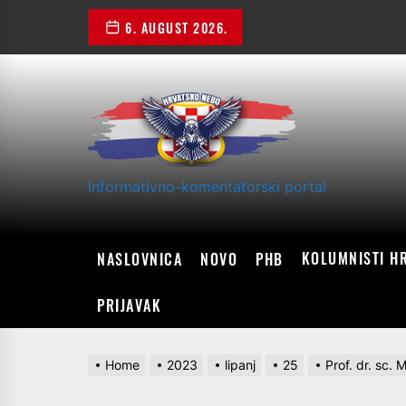
Skip
6. AUGUST 2026.
to
the
content
Informativno-komentatorski portal
KOLUMNISTI H
NASLOVNICA
NOVO
PHB
PRIJAVAK
Home
2023
lipanj
25
Prof. dr. sc