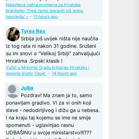
Najavljena važna promjena za hrvatske
branitelje: 'Time ćemo ispraviti još jednu
nepravdu' –
·
11 hours ago
Tyrex Rex
Srbija još uvijek ništa nije naučila
iz tog rata ni nakon 31 godine. Srušeni
su im snovi o "Velikoj Srbiji" zahvaljujući
Hrvatima .Srpski klasik !
Vučić u Mrkonjić Gradu kritizirao Hrvatsku i
govorio protiv ‘Oluje’
·
14 hours ago
Julija
Pozdrav! Ma znam ja to, samo
ponavljam gradivo. Vi za vi onih koji
slave - nedodirljivog i dižu ga u nebesa.
I na kraju taj kojemu se ime ne smije
spomenuti - uglavinjao rasnu
UDBAŠINU u svoje ministarstvo!!!???