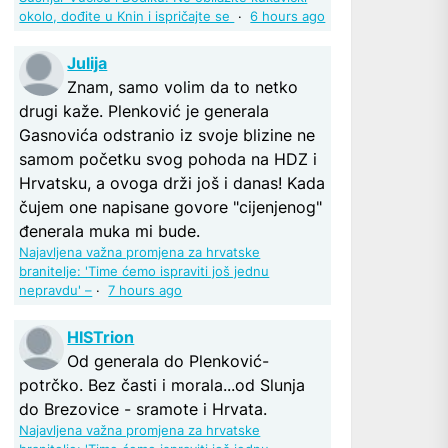
okolo, dođite u Knin i ispričajte se
·
6 hours ago
Julija
Znam, samo volim da to netko
drugi kaže. Plenković je generala
Gasnovića odstranio iz svoje blizine ne
samom početku svog pohoda na HDZ i
Hrvatsku, a ovoga drži još i danas! Kada
čujem one napisane govore "cijenjenog"
đenerala muka mi bude.
Najavljena važna promjena za hrvatske
branitelje: 'Time ćemo ispraviti još jednu
nepravdu' –
·
7 hours ago
HISTrion
Od generala do Plenković-
potrčko. Bez časti i morala...od Slunja
do Brezovice - sramote i Hrvata.
Najavljena važna promjena za hrvatske