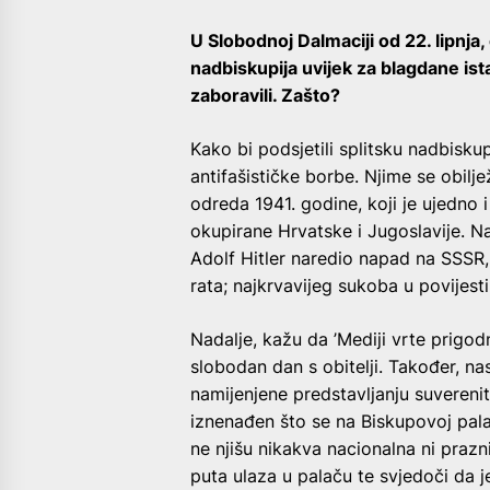
U Slobodnoj Dalmaciji od 22. lipnja
nadbiskupija uvijek za blagdane ist
zaboravili. Zašto?
Kako bi podsjetili splitsku nadbiskup
antifašističke borbe. Njime se obi
odreda 1941. godine, koji je ujedno 
okupirane Hrvatske i Jugoslavije. Na
Adolf Hitler naredio napad na SSSR,
rata; najkrvavijeg sukoba u povijesti 
Nadalje, kažu da ’Mediji vrte prigod
slobodan dan s obitelji. Također, na
namijenjene predstavljanju suverenite
iznenađen što se na Biskupovoj pala
ne njišu nikakva nacionalna ni prazn
puta ulaza u palaču te svjedoči da j