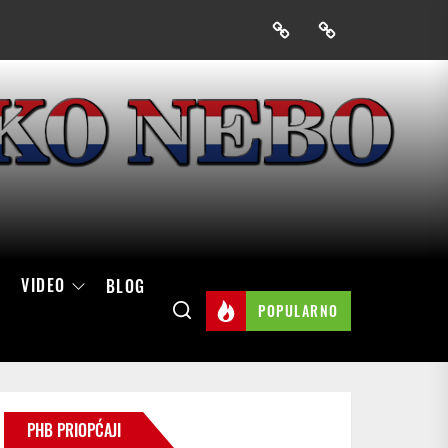
Prijavak
Skini
mobilnu
aplikaciju
Hrvatskog
neba
VIDEO
BLOG
POPULARNO
PHB PRIOPĆAJI