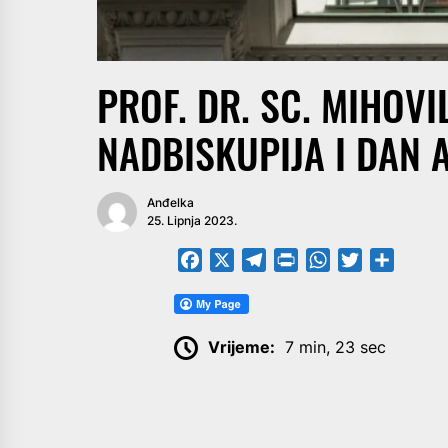
PROF. DR. SC. MIHOVI
NADBISKUPIJA I DAN 
Anđelka
25. Lipnja 2023.
Facebook
X
Telegram
PrintFriendly
WhatsApp
Twitter
Share
Vrijeme:
7 min, 23 sec