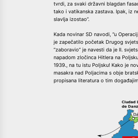
tvrdi, za svaki državni blagdan fas
tako i vatikanska zastava. Ipak, iz n
slavlja izostao”.
Kada novinar SD navodi, ”u Operacij
je zapečatilo početak Drugog svjetsko
”zaboravio” je navesti da je II. svje
napadom zločinca Hitlera na Poljsku 
1939., na tu istu Poljsku! Kako je no
masakra nad Poljacima s obje brats
propisana literatura o tim događajim