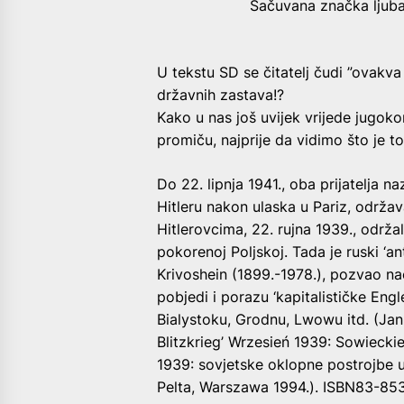
Sačuvana značka ljubav
U tekstu SD se čitatelj čudi ”ovakv
državnih zastava!?
Kako u nas još uvijek vrijede jugokom
promiču, najprije da vidimo što je t
Do 22. lipnja 1941., oba prijatelja na
Hitleru nakon ulaska u Pariz, održa
Hitlerovcima, 22. rujna 1939., održa
pokorenoj Poljskoj. Tada je ruski ‘ant
Krivoshein (1899.-1978.), pozvao n
pobjedi i porazu ‘kapitalističke Engl
Bialystoku, Grodnu, Lwowu itd. (J
Blitzkrieg’ Wrzesień 1939: Sowiecki
1939: sovjetske oklopne postrojbe 
Pelta, Warszawa 1994.). ISBN83-85