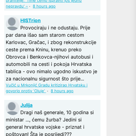
branitelje: 'Time ćemo ispraviti još jednu
nepravdu' –
·
8 hours ago
HISTrion
Provociraju i ne odustaju. Prije
par dana išao sam starom cestom
Karlovac, Gračac, i zbog rekonstrukcije
ceste prema Kninu, krenuo preko
Obrovca i Benkovca-njihovi autobusi i
automobili na cesti i pokoja Hrvatska
tablica - ovo nimalo ugodno iskustvo je
za nacionalnu sigurnost što prije...
Vučić u Mrkonjić Gradu kritizirao Hrvatsku i
govorio protiv ‘Oluje’
·
8 hours ago
Julija
Dragi naš generale, 10 godina si
ministar ..., ćemu žurba? Jedini si
general hrvatske vojske - priznat i
poštovan! Šta je posrijedi???