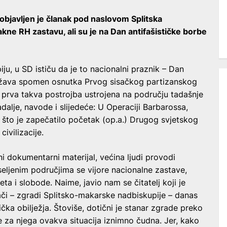
, objavljen je članak pod naslovom Splitska
akne RH zastavu, ali su je na Dan antifašističke borbe
iju, u SD ističu da je to nacionalni praznik – Dan
lježava spomen osnutka Prvog sisačkog partizanskog
i prva takva postrojba ustrojena na području tadašnje
dalje, navode i slijedeće: U Operaciji Barbarossa,
 što je zapečatilo početak (op.a.) Drugog svjetskog
civilizacije.
ni dokumentarni materijal, većina ljudi provodi
seljenim područjima se vijore nacionalne zastave,
ta i slobode. Naime, javio nam se čitatelj koji je
či – zgradi Splitsko-makarske nadbiskupije – danas
ička obilježja. Štoviše, dotični je stanar zgrade preko
e za njega ovakva situacija iznimno čudna. Jer, kako