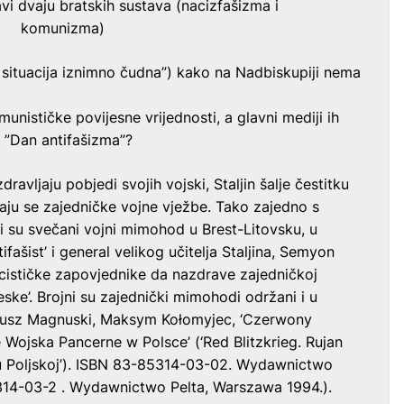
i dvaju bratskih sustava (nacizfašizma i
komunizma)
a situacija iznimno čudna”) kako na Nadbiskupiji nema
unističke povijesne vrijednosti, a glavni mediji ih
o ”Dan antifašizma”?
zdravljaju pobjedi svojih vojski, Staljin šalje čestitku
vaju se zajedničke vojne vježbe. Tako zajedno s
li su svečani vojni mimohod u Brest-Litovsku, u
ifašist’ i general velikog učitelja Staljina, Semyon
acističke zapovjednike da nazdrave zajedničkoj
eske’. Brojni su zajednički mimohodi održani i u
anusz Magnuski, Maksym Kołomyjec, ‘Czerwony
e Wojska Pancerne w Polsce’ (‘Red Blitzkrieg. Rujan
u Poljskoj’). ISBN 83-85314-03-02. Wydawnictwo
314-03-2 . Wydawnictwo Pelta, Warszawa 1994.).