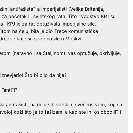
ših ‘’antifašista’’, a imperijalisti (Velika Britanija,
vi za početak II. svjetskog rata! Tito i vodstvo KPJ su
a i KPJ je za rat optuživala imperijalne sile.
Titom na čelu, bila je dio Treće komunističke
 odredbe koje su se donosile u Moskvi.
lerom (naravno i sa Staljinom), vas optužuje, okrivljuje,
 iznevjerio! Što bi bilo da nije?
”anti”!?
arski antifašisti, na čelu s hrvatskim svećenstvom, koji su
joj koži što je to fašizam, a kad ste ih ”oslobodili”, i