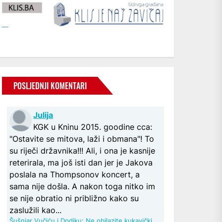
POSLJEDNJI KOMENTARI
Julija
KGK u Kninu 2015. goodine cca:
"Ostavite se mitova, laži i obmana"! To
su riječi državnika!!! Ali, i ona je kasnije
reterirala, ma još isti dan jer je Jakova
poslala na Thompsonov koncert, a
sama nije došla. A nakon toga nitko im
se nije obratio ni približno kako su
zaslužili kao...
Šušnjar Vučiću i Dodiku: Ne obilazite kukavički