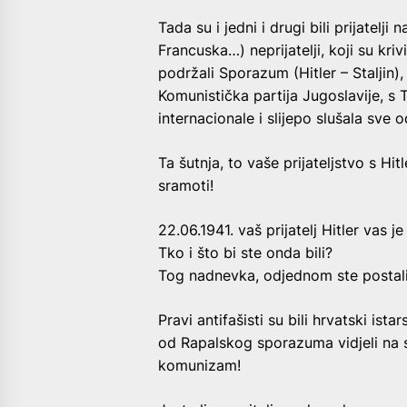
Tada su i jedni i drugi bili prijatelji na
Francuska…) neprijatelji, koji su kri
podržali Sporazum (Hitler – Staljin), 
Komunistička partija Jugoslavije, s 
internacionale i slijepo slušala sve
Ta šutnja, to vaše prijateljstvo s Hit
sramoti!
22.06.1941. vaš prijatelj Hitler vas je
Tko i što bi ste onda bili?
Tog nadnevka, odjednom ste postali 
Pravi antifašisti su bili hrvatski ist
od Rapalskog sporazuma vidjeli na svo
komunizam!