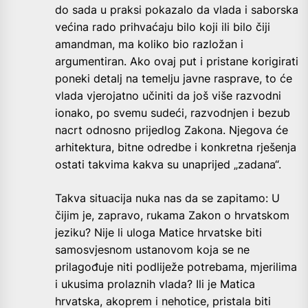
do sada u praksi pokazalo da vlada i saborska
većina rado prihvaćaju bilo koji ili bilo čiji
amandman, ma koliko bio razložan i
argumentiran. Ako ovaj put i pristane korigirati
poneki detalj na temelju javne rasprave, to će
vlada vjerojatno učiniti da još više razvodni
ionako, po svemu sudeći, razvodnjen i bezub
nacrt odnosno prijedlog Zakona. Njegova će
arhitektura, bitne odredbe i konkretna rješenja
ostati takvima kakva su unaprijed „zadana“.
Takva situacija nuka nas da se zapitamo: U
čijim je, zapravo, rukama Zakon o hrvatskom
jeziku? Nije li uloga Matice hrvatske biti
samosvjesnom ustanovom koja se ne
prilagođuje niti podliježe potrebama, mjerilima
i ukusima prolaznih vlada? Ili je Matica
hrvatska, akoprem i nehotice, pristala biti