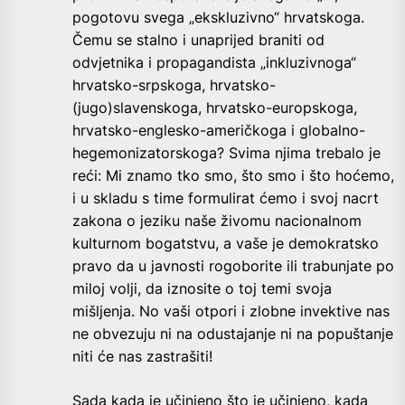
pogotovu svega „ekskluzivno“ hrvatskoga.
Čemu se stalno i unaprijed braniti od
odvjetnika i propagandista „inkluzivnoga“
hrvatsko-srpskoga, hrvatsko-
(jugo)slavenskoga, hrvatsko-europskoga,
hrvatsko-englesko-američkoga i globalno-
hegemonizatorskoga? Svima njima trebalo je
reći: Mi znamo tko smo, što smo i što hoćemo,
i u skladu s time formulirat ćemo i svoj nacrt
zakona o jeziku naše živomu nacionalnom
kulturnom bogatstvu, a vaše je demokratsko
pravo da u javnosti rogoborite ili trabunjate po
miloj volji, da iznosite o toj temi svoja
mišljenja. No vaši otpori i zlobne invektive nas
ne obvezuju ni na odustajanje ni na popuštanje
niti će nas zastrašiti!
Sada kada je učinjeno što je učinjeno, kada