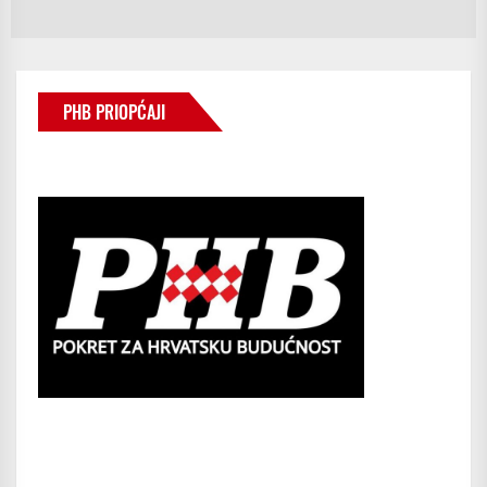
po
PHB PRIOPĆAJI