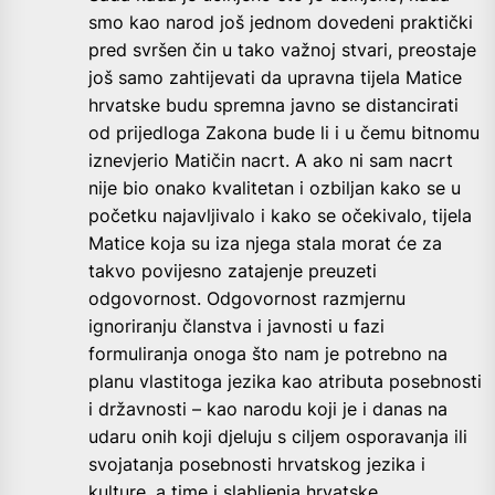
smo kao narod još jednom dovedeni praktički
pred svršen čin u tako važnoj stvari, preostaje
još samo zahtijevati da upravna tijela Matice
hrvatske budu spremna javno se distancirati
od prijedloga Zakona bude li i u čemu bitnomu
iznevjerio Matičin nacrt. A ako ni sam nacrt
nije bio onako kvalitetan i ozbiljan kako se u
početku najavljivalo i kako se očekivalo, tijela
Matice koja su iza njega stala morat će za
takvo povijesno zatajenje preuzeti
odgovornost. Odgovornost razmjernu
ignoriranju članstva i javnosti u fazi
formuliranja onoga što nam je potrebno na
planu vlastitoga jezika kao atributa posebnosti
i državnosti – kao narodu koji je i danas na
udaru onih koji djeluju s ciljem osporavanja ili
svojatanja posebnosti hrvatskog jezika i
kulture, a time i slabljenja hrvatske