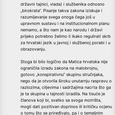
državni tajnici, vlada) i službenika odnosno
„birokrata“. Pisanje takva zakona iziskuje i
razumijevanje svega onoga čega još u
upravnom sustavu i na institucionalnom planu
nemamo, a što nam je kao narodu i državi
prijeko potrebno želimo li ikako regulirati skrb
za hrvatski jezik u javnoj i službenoj porabi i u
obrazovanju.
Stoga bi bilo logično da Matica hrvatska nije
ograničila izradu zakona na malobrojnu,
gotovo „konspirativnu“ skupinu stručnjaka,
nego da je otvorila široku unutarnju raspravu o
razlozima, ciljevima i sadržajima nacrta što ga
je ta skupina u tajnosti izradila. Na tisuće je
članova koji bi, svatko sa svoga motrišta,
mogli dati pozitivan doprinos ili kritičku ocjenu
o tomu što se priređivalo, pa i o temeljnim