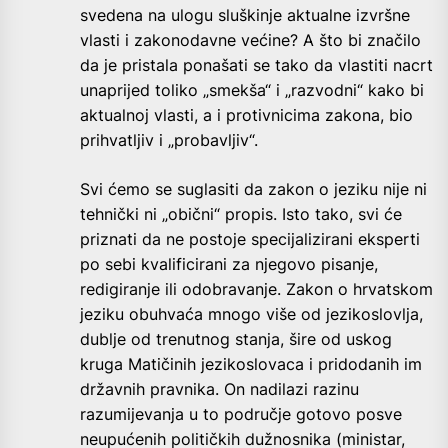
svedena na ulogu sluškinje aktualne izvršne
vlasti i zakonodavne većine? A što bi značilo
da je pristala ponašati se tako da vlastiti nacrt
unaprijed toliko „smekša“ i „razvodni“ kako bi
aktualnoj vlasti, a i protivnicima zakona, bio
prihvatljiv i „probavljiv“.
Svi ćemo se suglasiti da zakon o jeziku nije ni
tehnički ni „obični“ propis. Isto tako, svi će
priznati da ne postoje specijalizirani eksperti
po sebi kvalificirani za njegovo pisanje,
redigiranje ili odobravanje. Zakon o hrvatskom
jeziku obuhvaća mnogo više od jezikoslovlja,
dublje od trenutnog stanja, šire od uskog
kruga Matičinih jezikoslovaca i pridodanih im
državnih pravnika. On nadilazi razinu
razumijevanja u to područje gotovo posve
neupućenih političkih dužnosnika (ministar,