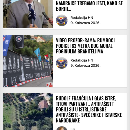
NAMIRNICE TREBAMO JESTI, KAKO SE
BORITI…
Redakcija HN
9. Kolovoza 2026.
VIDEO PROZOR-RAMA: RUMBOCI
PODIGLI 63 METRA DUG MURAL
POGINULIM BRANITELJIMA
Redakcija HN
9. Kolovoza 2026.
RUDOLF FRANČULA I GLAS ISTRE,
TITOVI PARTIZANI „ ANTIFAŠISTI“
POBILI SU U ISTRI, ISTINSKE
ANTIFAŠISTE- SVEĆENIKE I ISTARSKE
NARODNJAKE
Lili