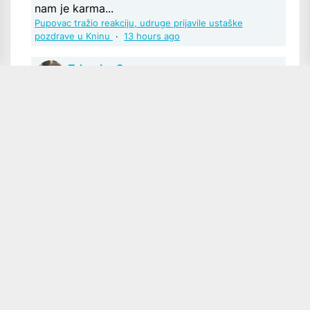
nam je karma...
Pupovac tražio reakciju, udruge prijavile ustaške
pozdrave u Kninu
·
13 hours ago
Zdravko Gavran
"Preteško" bi bilo. To mi je opskurna
(neprozirna) zbilja, ti sustavi odnosa između
nalogodavaca i "izvođača radova". Suputnici
su zapravo interesne prišipetlje ili potencijalni
kandidati za preuzimanje uloge izvođača.
Radije bih se suzdržao od konkretnijeg
odgovora....
Pupovac tražio reakciju, udruge prijavile ustaške
pozdrave u Kninu
·
13 hours ago
Tyrex Rex
Vjerojatno ne griješite. Zajednički nastup
ne ovisi o njima samima niti je ikada ovisio .
Naprotiv .... Sva sreća da su i ovi lijevo šaka