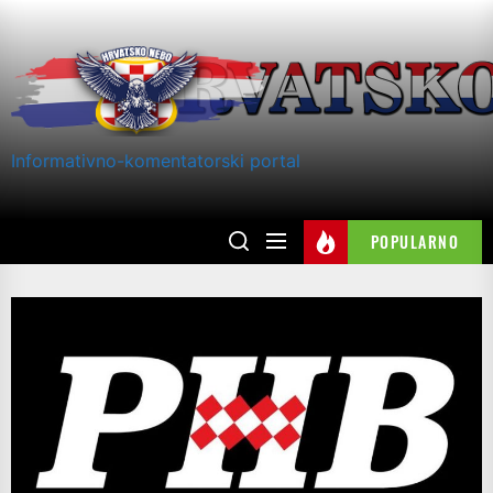
Skip
to
the
content
Informativno-komentatorski portal
POPULARNO