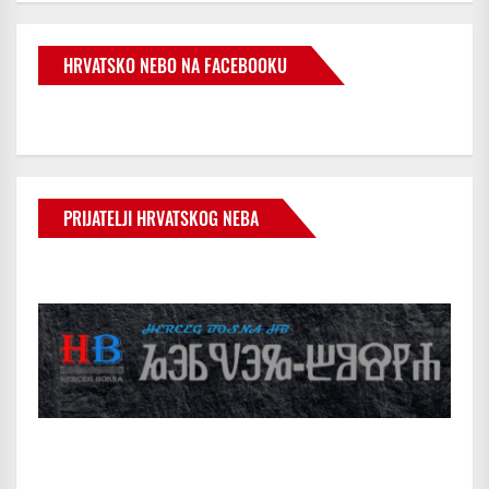
HRVATSKO NEBO NA FACEBOOKU
PRIJATELJI HRVATSKOG NEBA