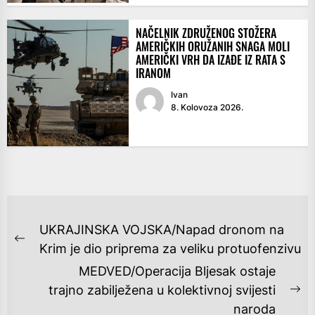
NAČELNIK ZDRUŽENOG STOŽERA
AMERIČKIH ORUŽANIH SNAGA MOLI
AMERIČKI VRH DA IZAĐE IZ RATA S
IRANOM
Ivan
8. Kolovoza 2026.
NAVIGACIJA
UKRAJINSKA VOJSKA/Napad dronom na
OBJAVA
Previous
Krim je dio priprema za veliku protuofenzivu
post:
MEDVED/Operacija Bljesak ostaje
trajno zabilježena u kolektivnoj svijesti
Ne
naroda