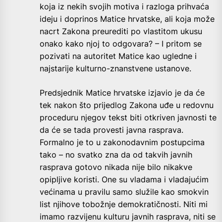
koja iz nekih svojih motiva i razloga prihvaća
ideju i doprinos Matice hrvatske, ali koja može
nacrt Zakona preurediti po vlastitom ukusu
onako kako njoj to odgovara? – I pritom se
pozivati na autoritet Matice kao ugledne i
najstarije kulturno-znanstvene ustanove.
Predsjednik Matice hrvatske izjavio je da će
tek nakon što prijedlog Zakona uđe u redovnu
proceduru njegov tekst biti otkriven javnosti te
da će se tada provesti javna rasprava.
Formalno je to u zakonodavnim postupcima
tako – no svatko zna da od takvih javnih
rasprava gotovo nikada nije bilo nikakve
opipljive koristi. One su vladama i vladajućim
većinama u pravilu samo služile kao smokvin
list njihove tobožnje demokratičnosti. Niti mi
imamo razvijenu kulturu javnih rasprava, niti se