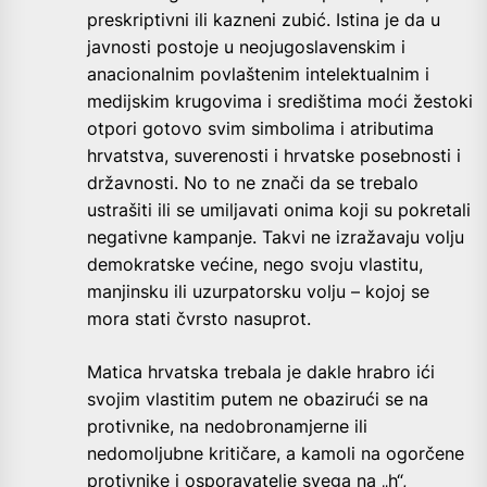
preskriptivni ili kazneni zubić. Istina je da u
javnosti postoje u neojugoslavenskim i
anacionalnim povlaštenim intelektualnim i
medijskim krugovima i središtima moći žestoki
otpori gotovo svim simbolima i atributima
hrvatstva, suverenosti i hrvatske posebnosti i
državnosti. No to ne znači da se trebalo
ustrašiti ili se umiljavati onima koji su pokretali
negativne kampanje. Takvi ne izražavaju volju
demokratske većine, nego svoju vlastitu,
manjinsku ili uzurpatorsku volju – kojoj se
mora stati čvrsto nasuprot.
Matica hrvatska trebala je dakle hrabro ići
svojim vlastitim putem ne obazirući se na
protivnike, na nedobronamjerne ili
nedomoljubne kritičare, a kamoli na ogorčene
protivnike i osporavatelje svega na „h“,