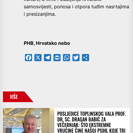
samosvijesti, ponosa i otpora tuđim nasrtajima
i presizanjima.
PHB, Hrvatsko nebo
Facebook
X
Telegram
PrintFriendly
WhatsApp
Twitter
Share
VIŠE
POSLJEDICE TOPLINSKOG VALA PROF.
DR. SC. DRAGAN BABIĆ ZA
VEČERNJAK: ŠTO EKSTREMNE
VRUĆINE ČINE NAŠOJ PSIHI, KOJE TRI