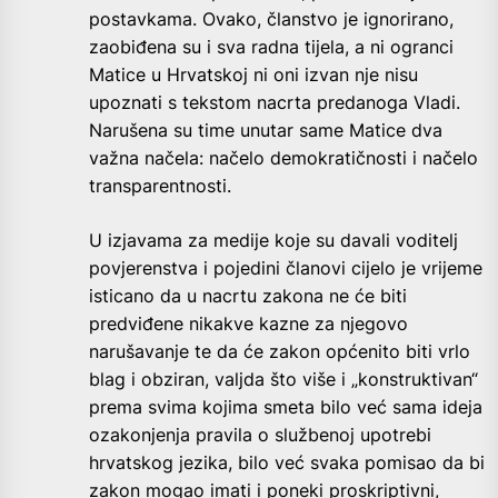
postavkama. Ovako, članstvo je ignorirano,
zaobiđena su i sva radna tijela, a ni ogranci
Matice u Hrvatskoj ni oni izvan nje nisu
upoznati s tekstom nacrta predanoga Vladi.
Narušena su time unutar same Matice dva
važna načela: načelo demokratičnosti i načelo
transparentnosti.
U izjavama za medije koje su davali voditelj
povjerenstva i pojedini članovi cijelo je vrijeme
isticano da u nacrtu zakona ne će biti
predviđene nikakve kazne za njegovo
narušavanje te da će zakon općenito biti vrlo
blag i obziran, valjda što više i „konstruktivan“
prema svima kojima smeta bilo već sama ideja
ozakonjenja pravila o službenoj upotrebi
hrvatskog jezika, bilo već svaka pomisao da bi
zakon mogao imati i poneki proskriptivni,