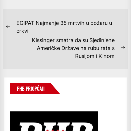
NAVIGACIJA
EGIPAT Najmanje 35 mrtvih u požaru u
OBJAVA
Previous
crkvi
post:
Kissinger smatra da su Sjedinjene
Američke Države na rubu rata s
Ne
Rusijom i Kinom
po
PHB PRIOPĆAJI