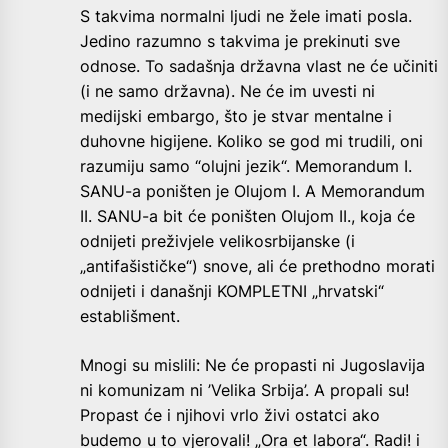
S takvima normalni ljudi ne žele imati posla.
Jedino razumno s takvima je prekinuti sve
odnose. To sadašnja državna vlast ne će učiniti
(i ne samo državna). Ne će im uvesti ni
medijski embargo, što je stvar mentalne i
duhovne higijene. Koliko se god mi trudili, oni
razumiju samo “olujni jezik“. Memorandum I.
SANU-a poništen je Olujom I. A Memorandum
II. SANU-a bit će poništen Olujom II., koja će
odnijeti preživjele velikosrbijanske (i
„antifašističke“) snove, ali će prethodno morati
odnijeti i današnji KOMPLETNI „hrvatski“
establišment.
Mnogi su mislili: Ne će propasti ni Jugoslavija
ni komunizam ni ’Velika Srbija’. A propali su!
Propast će i njihovi vrlo živi ostatci ako
budemo u to vjerovali! „Ora et labora“. Radi! i