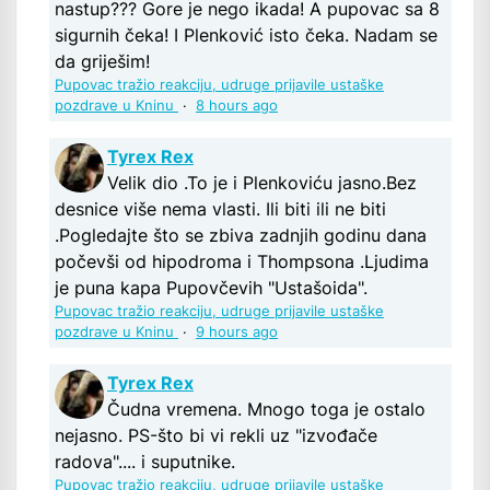
nastup??? Gore je nego ikada! A pupovac sa 8
sigurnih čeka! I Plenković isto čeka. Nadam se
da griješim!
Pupovac tražio reakciju, udruge prijavile ustaške
pozdrave u Kninu
·
8 hours ago
Tyrex Rex
Velik dio .To je i Plenkoviću jasno.Bez
desnice više nema vlasti. Ili biti ili ne biti
.Pogledajte što se zbiva zadnjih godinu dana
počevši od hipodroma i Thompsona .Ljudima
je puna kapa Pupovčevih "Ustašoida".
Pupovac tražio reakciju, udruge prijavile ustaške
pozdrave u Kninu
·
9 hours ago
Tyrex Rex
Čudna vremena. Mnogo toga je ostalo
nejasno. PS-što bi vi rekli uz "izvođače
radova".... i suputnike.
Pupovac tražio reakciju, udruge prijavile ustaške