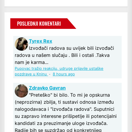
POSLJEDNJI KOMENTARI
Tyrex Rex
Izvođači radova su uvijek bili izvođači
radova u našem slučaju . Bili i ostali .Takva
nam je karma...
Pupovac tražio reakciju, udruge prijavile ustaške
pozdrave u Kninu
·
8 hours ago
Zdravko Gavran
"Preteško" bi bilo. To mi je opskurna
(neprozirna) zbilja, ti sustavi odnosa između
nalogodavaca i "izvođača radova". Suputnici
su zapravo interesne prišipetlje ili potencijalni
kandidati za preuzimanje uloge izvođača.
Radije bih se suzdržao od konkretnijeg