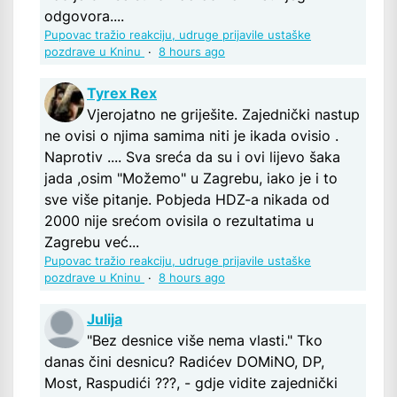
odgovora....
Pupovac tražio reakciju, udruge prijavile ustaške
pozdrave u Kninu
·
8 hours ago
Tyrex Rex
Vjerojatno ne griješite. Zajednički nastup
ne ovisi o njima samima niti je ikada ovisio .
Naprotiv .... Sva sreća da su i ovi lijevo šaka
jada ,osim "Možemo" u Zagrebu, iako je i to
sve više pitanje. Pobjeda HDZ-a nikada od
2000 nije srećom ovisila o rezultatima u
Zagrebu već...
Pupovac tražio reakciju, udruge prijavile ustaške
pozdrave u Kninu
·
8 hours ago
Julija
"Bez desnice više nema vlasti." Tko
danas čini desnicu? Radićev DOMiNO, DP,
Most, Raspudići ???, - gdje vidite zajednički