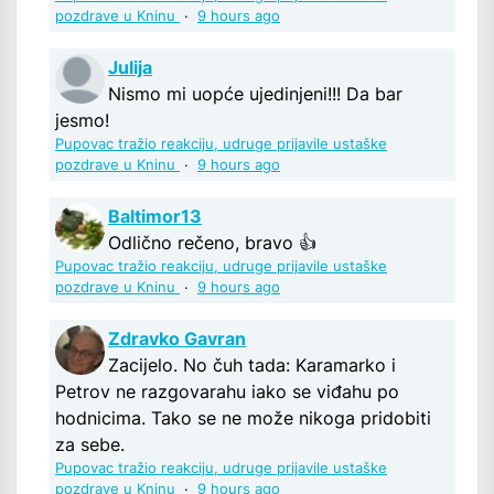
pozdrave u Kninu
·
9 hours ago
Julija
Nismo mi uopće ujedinjeni!!! Da bar
jesmo!
Pupovac tražio reakciju, udruge prijavile ustaške
pozdrave u Kninu
·
9 hours ago
Baltimor13
Odlično rečeno, bravo 👍
Pupovac tražio reakciju, udruge prijavile ustaške
pozdrave u Kninu
·
9 hours ago
Zdravko Gavran
Zacijelo. No čuh tada: Karamarko i
Petrov ne razgovarahu iako se viđahu po
hodnicima. Tako se ne može nikoga pridobiti
za sebe.
Pupovac tražio reakciju, udruge prijavile ustaške
pozdrave u Kninu
·
9 hours ago