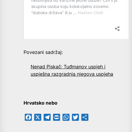
Povezani sadržaj:
Nenad Piskač: Tuđmanov uspjeh i
uspješna razgradnja njegova uspjeha
Hrvatsko nebo
Facebook
X
Telegram
PrintFriendly
WhatsApp
Twitter
Share