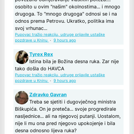
osobito u ovim "našim" okolnostima... i mnogo
drugoga. To "mnogo drugoga" odnosi se i na
odnos prema Petrovu. Ukratko, politika ima
svoj vrhunac...
Pupovac tražio reakciju, udruge prijavile ustaške
pozdrave u Kninu
·
9 hours ago
Tyrex Rex
Istina bila je Božina desna ruka. Zar nije
tako došla do HAVCA
Pupovac tražio reakciju, udruge prijavile ustaške
pozdrave u Kninu
·
9 hours ago
Zdravko Gavran
Treba se sjetiti i dugovječnog ministra
Biškupića. On je preteča... svoje progredirale
nasljednice... ali na njegovoj putanji. Uostalom,
nije li mu ona pred njegovo upokojenje i bila
desna odnosno lijeva ruka?