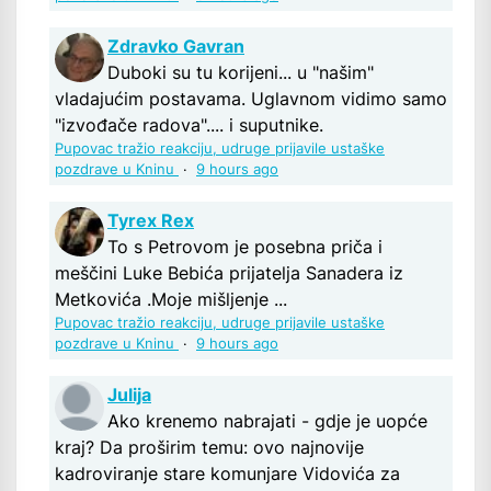
Zdravko Gavran
Duboki su tu korijeni... u "našim"
vladajućim postavama. Uglavnom vidimo samo
"izvođače radova".... i suputnike.
Pupovac tražio reakciju, udruge prijavile ustaške
pozdrave u Kninu
·
9 hours ago
Tyrex Rex
To s Petrovom je posebna priča i
meščini Luke Bebića prijatelja Sanadera iz
Metkovića .Moje mišljenje ...
Pupovac tražio reakciju, udruge prijavile ustaške
pozdrave u Kninu
·
9 hours ago
Julija
Ako krenemo nabrajati - gdje je uopće
kraj? Da proširim temu: ovo najnovije
kadroviranje stare komunjare Vidovića za