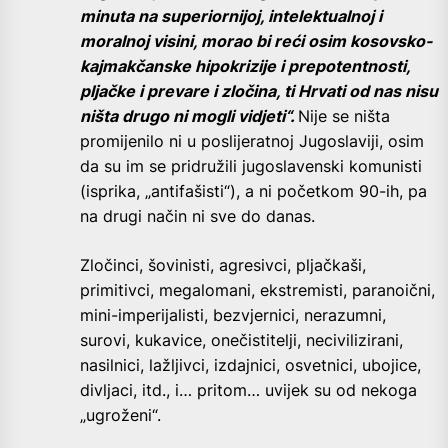
minuta na superiornijoj, intelektualnoj i
moralnoj visini, morao bi reći osim kosovsko-
kajmakčanske hipokrizije i prepotentnosti,
pljačke i prevare i zločina, ti Hrvati od nas nisu
ništa drugo ni mogli vidjeti“.
Nije se ništa
promijenilo ni u poslijeratnoj Jugoslaviji, osim
da su im se pridružili jugoslavenski komunisti
(isprika, „antifašisti“), a ni početkom 90-ih, pa
na drugi način ni sve do danas.
Zločinci, šovinisti, agresivci, pljačkaši,
primitivci, megalomani, ekstremisti, paranoični,
mini-imperijalisti, bezvjernici, nerazumni,
surovi, kukavice, onečistitelji, necivilizirani,
nasilnici, lažljivci, izdajnici, osvetnici, ubojice,
divljaci, itd., i… pritom… uvijek su od nekoga
„ugroženi“.