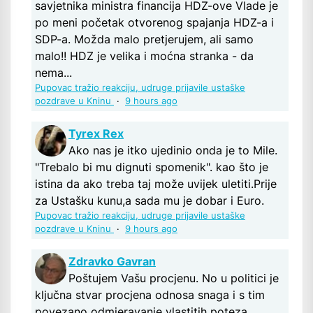
savjetnika ministra financija HDZ-ove Vlade je
po meni početak otvorenog spajanja HDZ-a i
SDP-a. Možda malo pretjerujem, ali samo
malo!! HDZ je velika i moćna stranka - da
nema...
Pupovac tražio reakciju, udruge prijavile ustaške
pozdrave u Kninu
·
9 hours ago
Tyrex Rex
Ako nas je itko ujedinio onda je to Mile.
"Trebalo bi mu dignuti spomenik". kao što je
istina da ako treba taj može uvijek uletiti.Prije
za Ustašku kunu,a sada mu je dobar i Euro.
Pupovac tražio reakciju, udruge prijavile ustaške
pozdrave u Kninu
·
9 hours ago
Zdravko Gavran
Poštujem Vašu procjenu. No u politici je
ključna stvar procjena odnosa snaga i s tim
povezano odmjeravanje vlastitih poteza....