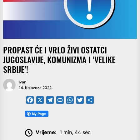
PROPAST ĆE I VRLO ŽIVI OSTATCI
JUGOSLAVIJE, KOMUNIZMA I ’VELIKE
SRBIJE’!
Ivan
14. Kolovoza 2022.
Facebook
X
Telegram
PrintFriendly
WhatsApp
Twitter
Share
Vrijeme:
1 min, 44 sec