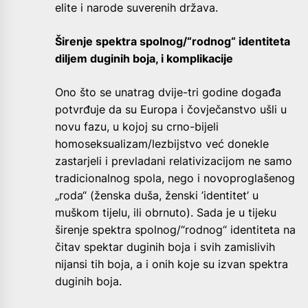
elite i narode suverenih država.
Širenje spektra spolnog/“rodnog“ identiteta
diljem duginih boja, i komplikacije
Ono što se unatrag dvije-tri godine događa
potvrđuje da su Europa i čovječanstvo ušli u
novu fazu, u kojoj su crno-bijeli
homoseksualizam/lezbijstvo već donekle
zastarjeli i prevladani relativizacijom ne samo
tradicionalnog spola, nego i novoproglašenog
„roda“ (ženska duša, ženski ’identitet’ u
muškom tijelu, ili obrnuto). Sada je u tijeku
širenje spektra spolnog/“rodnog“ identiteta na
čitav spektar duginih boja i svih zamislivih
nijansi tih boja, a i onih koje su izvan spektra
duginih boja.