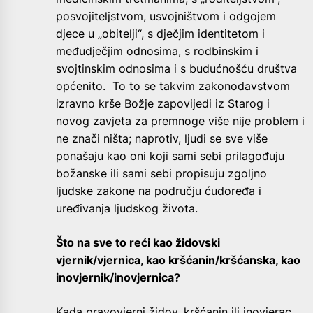
posvojiteljstvom, usvojništvom i odgojem
djece u „obitelji“, s dječjim identitetom i
međudječjim odnosima, s rodbinskim i
svojtinskim odnosima i s budućnošću društva
općenito. To to se takvim zakonodavstvom
izravno krše Božje zapovijedi iz Starog i
novog zavjeta za premnoge više nije problem i
ne znači ništa; naprotiv, ljudi se sve više
ponašaju kao oni koji sami sebi prilagođuju
božanske ili sami sebi propisuju zgoljno
ljudske zakone na području ćudoređa i
uređivanja ljudskog života.
Što na sve to reći kao židovski
vjernik/vjernica, kao kršćanin/kršćanska, kao
inovjernik/inovjernica?
Kada pravovjerni židov, kršćanin ili inovjerac