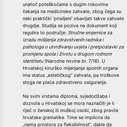
unatoč poteškoćama s dugim rokovima
čekanja na medicinske zahvate, zbog čega su
neki praktički ’prisiljeni’ obavljati takve zahvate
drugdje. Studija se poziva na dokument koji
regulira to područje:
Stručne smjernice za
izradu mišljenja zdravstvenih radnika i
psihologa o utvrđivanju uvjeta i pretpostavki za
promjenu spola i životu u drugom rodnom
identitetu
(Narodne novine br. 7/16). U
Hrvatskoj kirurško mijenjanje spolnih organa
ima status „estetičkog“ zahvata, pa troškove
stoga ne plaća zdravstveno osiguranje.
Na svim vrstama diploma, svjedodžaba i
dozvola u Hrvatskoj se mora naznačiti je li
riječ o ženskoj ili muškoj osobi, zbog pravila
hrvatske gramatike. Time se implicira da
„nema prostora za fleksibilnost“, dakle da