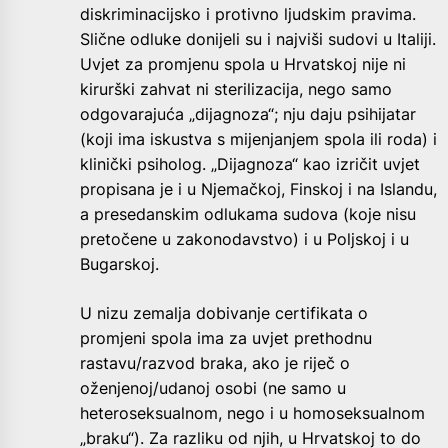
diskriminacijsko i protivno ljudskim pravima.
Slične odluke donijeli su i najviši sudovi u Italiji.
Uvjet za promjenu spola u Hrvatskoj nije ni
kirurški zahvat ni sterilizacija, nego samo
odgovarajuća „dijagnoza“; nju daju psihijatar
(koji ima iskustva s mijenjanjem spola ili roda) i
klinički psiholog. „Dijagnoza“ kao izričit uvjet
propisana je i u Njemačkoj, Finskoj i na Islandu,
a presedanskim odlukama sudova (koje nisu
pretočene u zakonodavstvo) i u Poljskoj i u
Bugarskoj.
U nizu zemalja dobivanje certifikata o
promjeni spola ima za uvjet prethodnu
rastavu/razvod braka, ako je riječ o
oženjenoj/udanoj osobi (ne samo u
heteroseksualnom, nego i u homoseksualnom
„braku“). Za razliku od njih, u Hrvatskoj to do