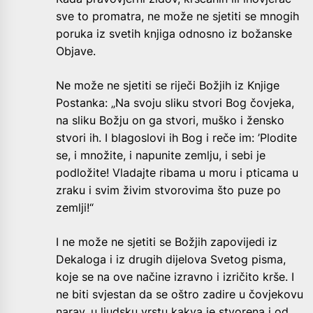
sve to promatra, ne može ne sjetiti se mnogih
poruka iz svetih knjiga odnosno iz božanske
Objave.
Ne može ne sjetiti se riječi Božjih iz Knjige
Postanka: „Na svoju sliku stvori Bog čovjeka,
na sliku Božju on ga stvori, muško i žensko
stvori ih. I blagoslovi ih Bog i reče im: ’Plodite
se, i množite, i napunite zemlju, i sebi je
podložite! Vladajte ribama u moru i pticama u
zraku i svim živim stvorovima što puze po
zemlji!“
I ne može ne sjetiti se Božjih zapovijedi iz
Dekaloga i iz drugih dijelova Svetog pisma,
koje se na ove načine izravno i izričito krše. I
ne biti svjestan da se oštro zadire u čovjekovu
narav, u ljudsku vrstu kakva je stvorena i od