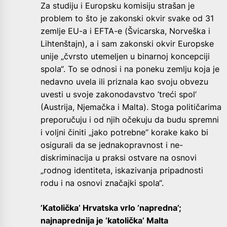
Za studiju i Europsku komisiju strašan je
problem to što je zakonski okvir svake od 31
zemlje EU-a i EFTA-e (Švicarska, Norveška i
Lihtenštajn), a i sam zakonski okvir Europske
unije „čvrsto utemeljen u binarnoj koncepciji
spola“. To se odnosi i na poneku zemlju koja je
nedavno uvela ili priznala kao svoju obvezu
uvesti u svoje zakonodavstvo ’treći spol’
(Austrija, Njemačka i Malta). Stoga političarima
preporučuju i od njih očekuju da budu spremni
i voljni činiti „jako potrebne“ korake kako bi
osigurali da se jednakopravnost i ne-
diskriminacija u praksi ostvare na osnovi
„rodnog identiteta, iskazivanja pripadnosti
rodu i na osnovi značajki spola“.
’Katolička’ Hrvatska vrlo ’napredna’;
najnaprednija je ’katolička’ Malta