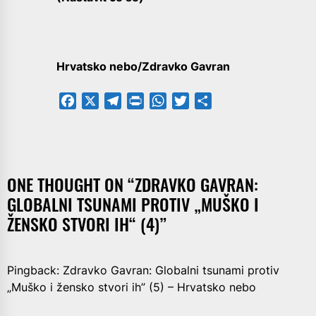
Hrvatsko nebo/Zdravko Gavran
Facebook
X
Telegram
PrintFriendly
WhatsApp
Twitter
Share
ONE THOUGHT ON “
ZDRAVKO GAVRAN:
GLOBALNI TSUNAMI PROTIV „MUŠKO I
ŽENSKO STVORI IH“ (4)
”
Pingback:
Zdravko Gavran: Globalni tsunami protiv
„Muško i žensko stvori ih” (5) – Hrvatsko nebo