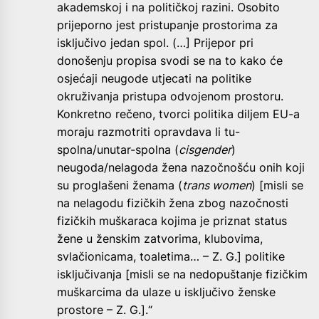
akademskoj i na političkoj razini. Osobito
prijeporno jest pristupanje prostorima za
isključivo jedan spol. (…] Prijepor pri
donošenju propisa svodi se na to kako će
osjećaji neugode utjecati na politike
okruživanja pristupa odvojenom prostoru.
Konkretno rečeno, tvorci politika diljem EU-a
moraju razmotriti opravdava li tu-
spolna/unutar-spolna (
cisgender
)
neugoda/nelagoda žena nazočnošću onih koji
su proglašeni ženama (
trans women
) [misli se
na nelagodu fizičkih žena zbog nazočnosti
fizičkih muškaraca kojima je priznat status
žene u ženskim zatvorima, klubovima,
svlačionicama, toaletima… – Z. G.] politike
isključivanja [misli se na nedopuštanje fizičkim
muškarcima da ulaze u isključivo ženske
prostore – Z. G.].“