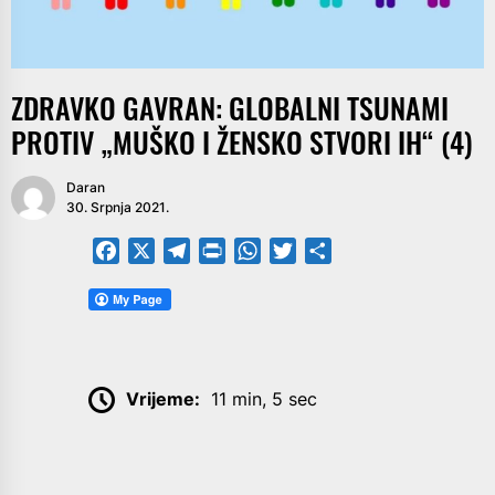
ZDRAVKO GAVRAN: GLOBALNI TSUNAMI
PROTIV „MUŠKO I ŽENSKO STVORI IH“ (4)
Daran
30. Srpnja 2021.
Facebook
X
Telegram
PrintFriendly
WhatsApp
Twitter
Share
Vrijeme:
11 min, 5 sec