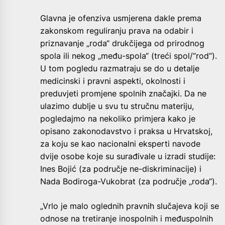
Glavna je ofenziva usmjerena dakle prema
zakonskom reguliranju prava na odabir i
priznavanje „roda“ drukčijega od prirodnog
spola ili nekog „među-spola“ (treći spol/“rod“).
U tom pogledu razmatraju se do u detalje
medicinski i pravni aspekti, okolnosti i
preduvjeti promjene spolnih značajki. Da ne
ulazimo dublje u svu tu stručnu materiju,
pogledajmo na nekoliko primjera kako je
opisano zakonodavstvo i praksa u Hrvatskoj,
za koju se kao nacionalni eksperti navode
dvije osobe koje su surađivale u izradi studije:
Ines Bojić (za područje ne-diskriminacije) i
Nada Bodiroga-Vukobrat (za područje „roda“).
„Vrlo je malo oglednih pravnih slučajeva koji se
odnose na tretiranje inospolnih i međuspolnih