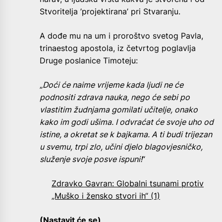
Stvoritelja ’projektirana’ pri Stvaranju.
A dođe mu na um i proroštvo svetog Pavla,
trinaestog apostola, iz četvrtog poglavlja
Druge poslanice Timoteju:
„
Doći će naime vrijeme kada ljudi ne će
podnositi zdrava nauka, nego će sebi po
vlastitim žudnjama gomilati učitelje, onako
kako im godi ušima. I odvraćat će svoje uho od
istine, a okretat se k bajkama. A ti budi trijezan
u svemu, trpi zlo, učini djelo blagovjesničko,
služenje svoje posve ispuni!
“
Zdravko Gavran: Globalni tsunami protiv
„Muško i žensko stvori ih“ (1)
(Nastavit će se)