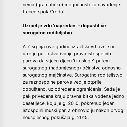
nema (gramatičke) mogućnosti za navođenje i
trećeg spola/“roda“.
I Izrael je vrlo ’napredan’ – dopustit će
surogatno roditeljstvo
A 7. srpnja ove godine izraelski vrhovni sud
utro je put ostvarivanju prava istospolnih
parova da stječu djecu ’iz usluge’: putem
surogatnog (nadomjesnog) očinstva odnosno
surogatnog majčinstva. Surogatno roditeljstvo
za raznospolne parove već je otprije
dopušteno, uz određena ograničenja. Sada je
pak privedena kraju pravna bitka vođena jedno
desetljeće, koju je g. 2010. pokrenuo jedan
istospolni muški par, a obnovio ju nakon prvog
neuspješnog pokušaja g. 2015.