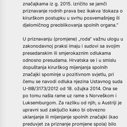
značajkama iz g. 2015. izričito se jamči
priznavanje rodnih prava bez ikakva ’dokaza o
kirurškom postupku u svrhu posvemašnjeg ili
djelomičnog preoblikovanja spolnih organa.“
U priznavanju (promjene) „roda“ važnu ulogu u
zakonodavnoj praksi imaju i sudovi sa svojim
presedanskim ili smjerokaznim odlukama
odnosno presudama. Hrvatska se i u smislu
dopuštanja kirurškog mijenjanja spolnih
značajki spominje u pozitivnom svjetlu, pri
čemu se navodi odluka njezina Ustavnog suda
U-IIIB/3173/2012 od 18. ožujka 2014. Ona se
po tomu našla rame uz rame s Norveškom i
Luksemburgom. Za razliku od njih, u Austriji je
upravni sud zaključio kako bi obvezno
uklanjanje ili mijenjanje spolnih značajki (kao
preduvjet za priznanje promjene spola) bilo