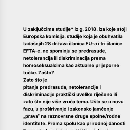
U zaključcima studije* iz g. 2018. iza koje stoji
Europska komisija, studije koja je obuhvatila
tadašnjih 28 država članica EU-a i tri članice
EFTA-e, ne spominju se predrasude,
netolerancija ili diskriminacija prema
homoseksualcima kao aktualne
prijeporne
točke. Zašto?
Zato što je
pitanje predrasuda, netolerancije i
diskriminacije praktički uvelike riješeno ili
zato što nije više vruća tema. Ušlo se u novu
fazu, u proširivanje i zakonsko jamčenje
„prava“ na raznovrsne druge spolne/rodne
identitete. Prema spolu kao prirodnoj danosti