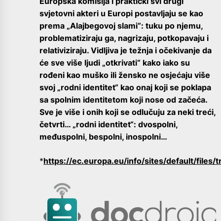
Europska komisija i praktički svi drugi
svjetovni akteri u Europi postavljaju se kao
prema „Alajbegovoj slami“: tuku po njemu,
problematiziraju ga, nagrizaju, potkopavaju i
relativiziraju. Vidljiva je težnja i očekivanje da
će sve više ljudi „otkrivati“ kako iako su
rođeni kao muško ili žensko ne osjećaju više
svoj „rodni identitet“ kao onaj koji se poklapa
sa spolnim identitetom koji nose od začeća.
Sve je više i onih koji se odlučuju za neki treći,
četvrti… „rodni identitet“: dvospolni,
međuspolni, bespolni, inospolni…
*
https://ec.europa.eu/info/sites/default/files/