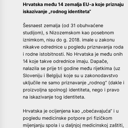
Hrvatska među 14 zemalja EU-a koje priznaju
iskazivanje „rodnog identiteta“
Šesnaest zemalja (od 31 obuhvaćene
studijom), s Nizozemskom kao posebnom
iznimkom, nisu do g. 2018. imale u zakonu
nikakve odrednice u pogledu priznavanja roda
i rodne istobitnosti. No Hrvatska je među onih
14 koje takve odrednice imaju. Dapače,
nalazila se prije tri godine među rijetkima (uz
Sloveniju i Belgiju) koje su u zakonodavstvo
uključile ne samo priznavanje „rodnog“ (dakle i
proizvoljna spolnog) identiteta, nego i pravo
na iskazivanje tog identiteta.
Hrvatska je ocijenjena kao „obećavajuća“ i u
pogledu medicinske potpore pri fizičkom
mijenjanju spola i u daljnjoj medicinskoj zaštiti,