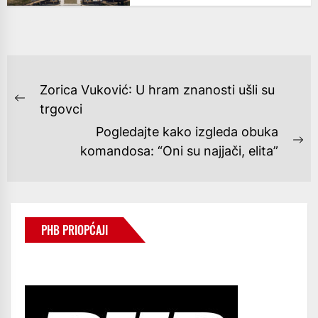
NAVIGACIJA
Zorica Vuković: U hram znanosti ušli su
OBJAVA
Previous
trgovci
post:
Pogledajte kako izgleda obuka
Ne
komandosa: “Oni su najjači, elita”
po
PHB PRIOPĆAJI