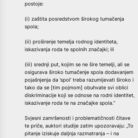
postoje:
(i) zaštita posredstvom širokog tumačenja
spola;
(ii) proširenje temelja rodnog identiteta,
iskazivanja roda te spolnih značajki; ili
(iii) srednji put, kojim se ne šire temelji, ali se
osigurava široko tumačenje spola dodavanjem
pojašnjenja da ’spol’ treba razumijevati široko i
tako da se [tim pojmom] obuhvate svi oblici
diskriminacije koji se odnose na rodni identitet,
iskazivanje roda te na značajke spola.“
Svjesni zamršenosti i problematičnosti čitave
te priče, auktori studije zatim upozoravaju: „To
pitanje iziskuje daljnja razmatranja – i na