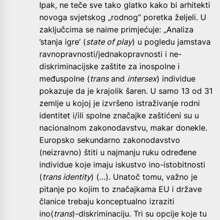
Ipak, ne teče sve tako glatko kako bi arhitekti
novoga svjetskog „rodnog“ poretka željeli. U
zaključcima se naime primjećuje: „Analiza
’stanja igre’ (
state of play
) u pogledu jamstava
ravnopravnosti/jednakopravnosti i ne-
diskriminacijske zaštite za inospolne i
međuspolne (
trans
and
intersex
) individue
pokazuje da je krajolik šaren. U samo 13 od 31
zemlje u kojoj je izvršeno istraživanje rodni
identitet i/ili spolne značajke zaštićeni su u
nacionalnom zakonodavstvu, makar donekle.
Europsko sekundarno zakonodavstvo
(neizravno) štiti u najmanju ruku određene
individue koje imaju iskustvo ino-istobitnosti
(
trans identity
) (…). Unatoč tomu, važno je
pitanje po kojim to značajkama EU i države
članice trebaju konceptualno izraziti
ino(
trans
)-diskriminaciju. Tri su opcije koje tu