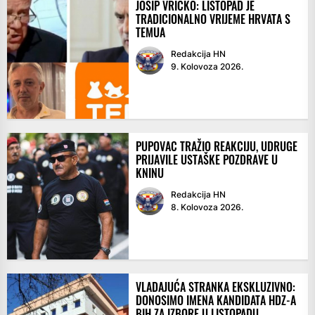
JOSIP VRIČKO: LISTOPAD JE
TRADICIONALNO VRIJEME HRVATA S
TEMUA
Redakcija HN
9. Kolovoza 2026.
PUPOVAC TRAŽIO REAKCIJU, UDRUGE
PRIJAVILE USTAŠKE POZDRAVE U
KNINU
Redakcija HN
8. Kolovoza 2026.
VLADAJUĆA STRANKA EKSKLUZIVNO:
DONOSIMO IMENA KANDIDATA HDZ-A
BIH ZA IZBORE U LISTOPADU