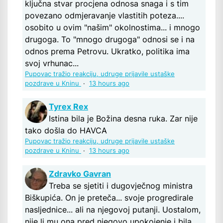
ključna stvar procjena odnosa snaga i s tim
povezano odmjeravanje vlastitih poteza....
osobito u ovim "našim" okolnostima... i mnogo
drugoga. To "mnogo drugoga" odnosi se i na
odnos prema Petrovu. Ukratko, politika ima
svoj vrhunac...
Pupovac tražio reakciju, udruge prijavile ustaške
pozdrave u Kninu
·
13 hours ago
Tyrex Rex
Istina bila je Božina desna ruka. Zar nije
tako došla do HAVCA
Pupovac tražio reakciju, udruge prijavile ustaške
pozdrave u Kninu
·
13 hours ago
Zdravko Gavran
Treba se sjetiti i dugovječnog ministra
Biškupića. On je preteča... svoje progredirale
nasljednice... ali na njegovoj putanji. Uostalom,
nije li mu ona pred njegovo upokojenje i bila