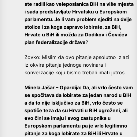
ste radili kao veleposlanica BiH na više mjesta
i sada predstavljate Hrvatsku u Europskom
parlamentu. Je li vam problem sjediti na dvije
stolice i za koga zapravo lobirate, za BiH,
Hrvate u BiH ili možda za Dodikov i Čovićev
plan federalizacije države
?
Zovko: Mislim da ovo pitanje apsolutno izlazi
iz okvira pitanja jednoga novinara i
konverzacije koju bismo trebali imati jutros.
Minela Jašar – Opardija: Da, ali vrlo često vam
se spočitava da lobirate za jedan narod u BiH
a da to nije isključivo za BiH, vrlo često se
spotiče teza da su Hrvati u BiH ugroženi, ali
evo čini se imaju i svog zastupnika u
Europskom parlamentu pa je vrlo legitimno
pitanje za koga lobirate za BiH ili Hrvate u