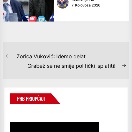
7. Kolovoza 2026.
NAVIGACIJA
Zorica Vuković: Idemo delat
Previous
OBJAVA
Grabež se ne smije politički isplatiti!
post:
Ne
po
PHB PRIOPĆAJI