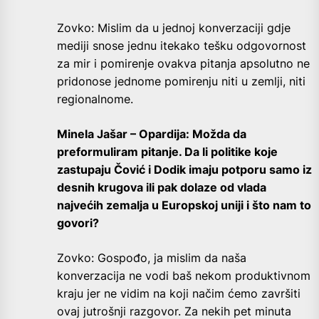
Zovko: Mislim da u jednoj konverzaciji gdje
mediji snose jednu itekako tešku odgovornost
za mir i pomirenje ovakva pitanja apsolutno ne
pridonose jednome pomirenju niti u zemlji, niti
regionalnome.
Minela Jašar – Opardija: Možda da
preformuliram pitanje. Da li politike koje
zastupaju Čović i Dodik imaju potporu samo iz
desnih krugova ili pak dolaze od vlada
najvećih zemalja u Europskoj uniji i što nam to
govori?
Zovko: Gospođo, ja mislim da naša
konverzacija ne vodi baš nekom produktivnom
kraju jer ne vidim na koji načim ćemo završiti
ovaj jutrošnji razgovor. Za nekih pet minuta