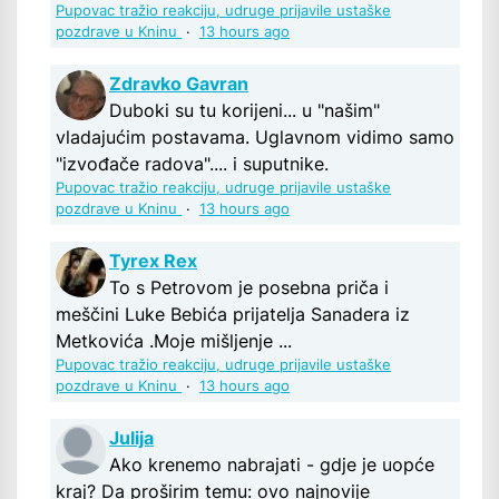
Pupovac tražio reakciju, udruge prijavile ustaške
pozdrave u Kninu
·
13 hours ago
Zdravko Gavran
Duboki su tu korijeni... u "našim"
vladajućim postavama. Uglavnom vidimo samo
"izvođače radova".... i suputnike.
Pupovac tražio reakciju, udruge prijavile ustaške
pozdrave u Kninu
·
13 hours ago
Tyrex Rex
To s Petrovom je posebna priča i
meščini Luke Bebića prijatelja Sanadera iz
Metkovića .Moje mišljenje ...
Pupovac tražio reakciju, udruge prijavile ustaške
pozdrave u Kninu
·
13 hours ago
Julija
Ako krenemo nabrajati - gdje je uopće
kraj? Da proširim temu: ovo najnovije