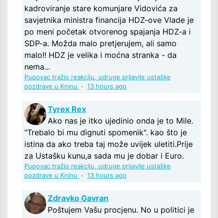
kadroviranje stare komunjare Vidovića za
savjetnika ministra financija HDZ-ove Vlade je
po meni početak otvorenog spajanja HDZ-a i
SDP-a. Možda malo pretjerujem, ali samo
malo!! HDZ je velika i moćna stranka - da
nema...
Pupovac tražio reakciju, udruge prijavile ustaške
pozdrave u Kninu
·
13 hours ago
Tyrex Rex
Ako nas je itko ujedinio onda je to Mile.
"Trebalo bi mu dignuti spomenik". kao što je
istina da ako treba taj može uvijek uletiti.Prije
za Ustašku kunu,a sada mu je dobar i Euro.
Pupovac tražio reakciju, udruge prijavile ustaške
pozdrave u Kninu
·
13 hours ago
Zdravko Gavran
Poštujem Vašu procjenu. No u politici je