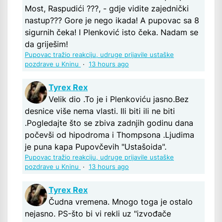
Most, Raspudići ???, - gdje vidite zajednički
nastup??? Gore je nego ikada! A pupovac sa 8
sigurnih čeka! I Plenković isto čeka. Nadam se
da griješim!
Pupovac tražio reakciju, udruge prijavile ustaške
pozdrave u Kninu
·
13 hours ago
Tyrex Rex
Velik dio .To je i Plenkoviću jasno.Bez
desnice više nema vlasti. Ili biti ili ne biti
.Pogledajte što se zbiva zadnjih godinu dana
počevši od hipodroma i Thompsona .Ljudima
je puna kapa Pupovčevih "Ustašoida".
Pupovac tražio reakciju, udruge prijavile ustaške
pozdrave u Kninu
·
13 hours ago
Tyrex Rex
Čudna vremena. Mnogo toga je ostalo
nejasno. PS-što bi vi rekli uz "izvođače