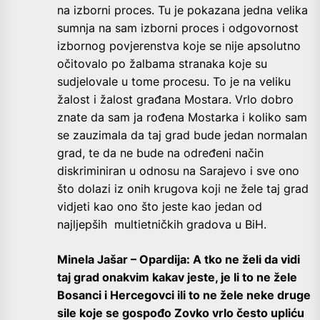
na izborni proces. Tu je pokazana jedna velika
sumnja na sam izborni proces i odgovornost
izbornog povjerenstva koje se nije apsolutno
očitovalo po žalbama stranaka koje su
sudjelovale u tome procesu. To je na veliku
žalost i žalost građana Mostara. Vrlo dobro
znate da sam ja rođena Mostarka i koliko sam
se zauzimala da taj grad bude jedan normalan
grad, te da ne bude na određeni način
diskriminiran u odnosu na Sarajevo i sve ono
što dolazi iz onih krugova koji ne žele taj grad
vidjeti kao ono što jeste kao jedan od
najljepših multietničkih gradova u BiH.
Minela Jašar – Opardija: A tko ne želi da vidi
taj grad onakvim kakav jeste, je li to ne žele
Bosanci i Hercegovci ili to ne žele neke druge
sile koje se gospođo Zovko vrlo često upliću