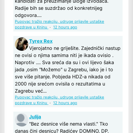
kandidati za preuzimanje uloge izvođača.
Radije bih se suzdržao od konkretnijeg
odgovora....
Pupovac tražio reakciju, udruge prijavile ustaške
pozdrave u Kninu
·
12 hours ago
Tyrex Rex
Vjerojatno ne griješite. Zajednički nastup
ne ovisi o njima samima niti je ikada ovisio .
Naprotiv .... Sva sreća da su i ovi lijevo šaka
jada ,osim "Možemo" u Zagrebu, iako je i to
sve više pitanje. Pobjeda HDZ-a nikada od
2000 nije srećom ovisila o rezultatima u
Zagrebu već...
Pupovac tražio reakciju, udruge prijavile ustaške
pozdrave u Kninu
·
12 hours ago
Julija
"Bez desnice više nema vlasti." Tko
danas čini desnicu? Radićev DOMiNO, DP,