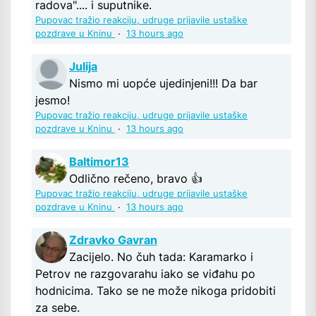
radova".... i suputnike.
Pupovac tražio reakciju, udruge prijavile ustaške
pozdrave u Kninu
·
13 hours ago
Julija
Nismo mi uopće ujedinjeni!!! Da bar
jesmo!
Pupovac tražio reakciju, udruge prijavile ustaške
pozdrave u Kninu
·
13 hours ago
Baltimor13
Odlično rečeno, bravo 👍
Pupovac tražio reakciju, udruge prijavile ustaške
pozdrave u Kninu
·
13 hours ago
Zdravko Gavran
Zacijelo. No čuh tada: Karamarko i
Petrov ne razgovarahu iako se viđahu po
hodnicima. Tako se ne može nikoga pridobiti
za sebe.