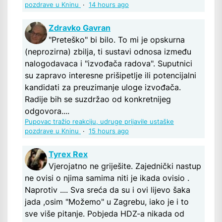
pozdrave u Kninu
·
14 hours ago
Zdravko Gavran
"Preteško" bi bilo. To mi je opskurna
(neprozirna) zbilja, ti sustavi odnosa između
nalogodavaca i "izvođača radova". Suputnici
su zapravo interesne prišipetlje ili potencijalni
kandidati za preuzimanje uloge izvođača.
Radije bih se suzdržao od konkretnijeg
odgovora....
Pupovac tražio reakciju, udruge prijavile ustaške
pozdrave u Kninu
·
15 hours ago
Tyrex Rex
Vjerojatno ne griješite. Zajednički nastup
ne ovisi o njima samima niti je ikada ovisio .
Naprotiv .... Sva sreća da su i ovi lijevo šaka
jada ,osim "Možemo" u Zagrebu, iako je i to
sve više pitanje. Pobjeda HDZ-a nikada od