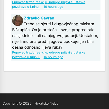
Pupovac tražio reakciju, udruge prijavile ustaške
pozdrave u Kninu
·
16 hours ago
Zdravko Gavran
Treba se sjetiti i dugovječnog ministra
Biškupića. On je preteča... svoje progredirale
nasljednice... ali na njegovoj putanji. Uostalom,
nije li mu ona pred njegovo upokojenje i bila
desna odnosno lijeva ruka?
Pupovac tražio reakciju, udruge prijavile ustaške
pozdrave u Kninu
·
16 hours ago
Copyright © 2026
.
Hrvatsko Nebo