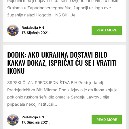
Pojedini mediji objavili su da se na svjedočanstvima u nekim
školama u Zapadnohercegovačkoj županiji uz logo ove
županije nalazi i logotip HNS BiH. Je li...
Redakcija HN
READ MORE
17. Siječnja 2021.
DODIK: AKO UKRAJINA DOSTAVI BILO
KAKAV DOKAZ, ISPRIČAT ĆU SE I VRATITI
IKONU
SRPSKI ČLAN PREDSJEDNIŠTVA BiH Predsjedatelj
Predsjedništva BiH Milorad Dodik izjavio je da ikona koju je
poklonio ruskom šefu diplomacije Sergeju Lavrovu nije
pripadala nekoj instituciji...
Redakcija HN
READ MORE
17. Siječnja 2021.