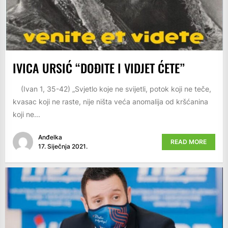
IVICA URSIĆ “DOĐITE I VIDJET ĆETE”
(Ivan 1, 35-42) „Svjetlo koje ne svijetli, potok koji ne teče,
kvasac koji ne raste, nije ništa veća anomalija od kršćanina
koji ne...
Anđelka
READ MORE
17. Siječnja 2021.