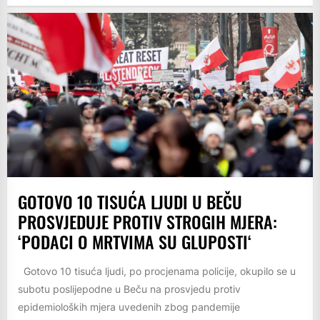
GOTOVO 10 TISUĆA LJUDI U BEČU
PROSVJEDUJE PROTIV STROGIH MJERA:
‘PODACI O MRTVIMA SU GLUPOSTI‘
Gotovo 10 tisuća ljudi, po procjenama policije, okupilo se u
subotu poslijepodne u Beču na prosvjedu protiv
epidemioloških mjera uvedenih zbog pandemije