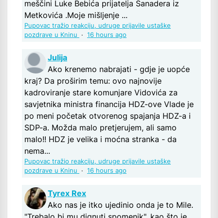
meščini Luke Bebića prijatelja Sanadera iz
Metkovića .Moje mišljenje ...
Pupovac tražio reakciju, udruge prijavile ustaške
pozdrave u Kninu
·
16 hours ago
Julija
Ako krenemo nabrajati - gdje je uopće
kraj? Da proširim temu: ovo najnovije
kadroviranje stare komunjare Vidovića za
savjetnika ministra financija HDZ-ove Vlade je
po meni početak otvorenog spajanja HDZ-a i
SDP-a. Možda malo pretjerujem, ali samo
malo!! HDZ je velika i moćna stranka - da
nema...
Pupovac tražio reakciju, udruge prijavile ustaške
pozdrave u Kninu
·
16 hours ago
Tyrex Rex
Ako nas je itko ujedinio onda je to Mile.
"Trebalo bi mu dignuti spomenik". kao što je