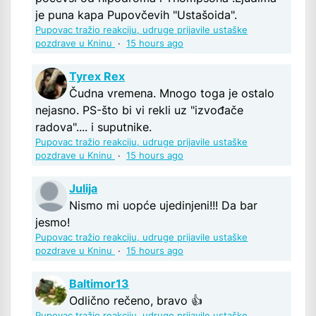
je puna kapa Pupovčevih "Ustašoida".
Pupovac tražio reakciju, udruge prijavile ustaške
pozdrave u Kninu
·
15 hours ago
Tyrex Rex
Čudna vremena. Mnogo toga je ostalo
nejasno. PS-što bi vi rekli uz "izvođače
radova".... i suputnike.
Pupovac tražio reakciju, udruge prijavile ustaške
pozdrave u Kninu
·
15 hours ago
Julija
Nismo mi uopće ujedinjeni!!! Da bar
jesmo!
Pupovac tražio reakciju, udruge prijavile ustaške
pozdrave u Kninu
·
15 hours ago
Baltimor13
Odlično rečeno, bravo 👍
Pupovac tražio reakciju, udruge prijavile ustaške