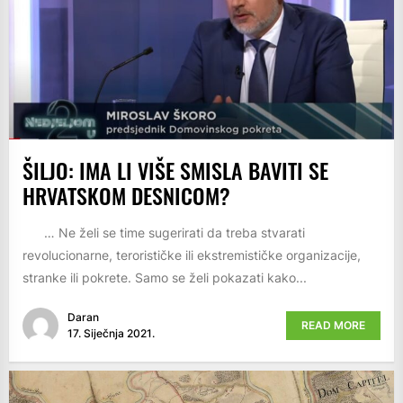
ŠILJO: IMA LI VIŠE SMISLA BAVITI SE
HRVATSKOM DESNICOM?
… Ne želi se time sugerirati da treba stvarati
revolucionarne, terorističke ili ekstremističke organizacije,
stranke ili pokrete. Samo se želi pokazati kako...
Daran
READ MORE
17. Siječnja 2021.