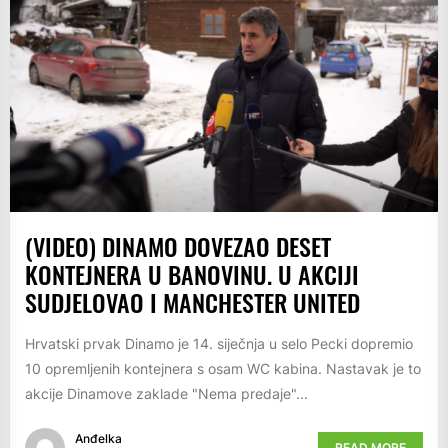
(VIDEO) DINAMO DOVEZAO DESET
KONTEJNERA U BANOVINU. U AKCIJI
SUDJELOVAO I MANCHESTER UNITED
Hrvatski prvak Dinamo je 14. siječnja u selo Pecki dopremio
10 opremljenih kontejnera s osam WC kabina. Nastavak je to
akcije Dinamove zaklade "Nema predaje"...
Anđelka
READ MORE