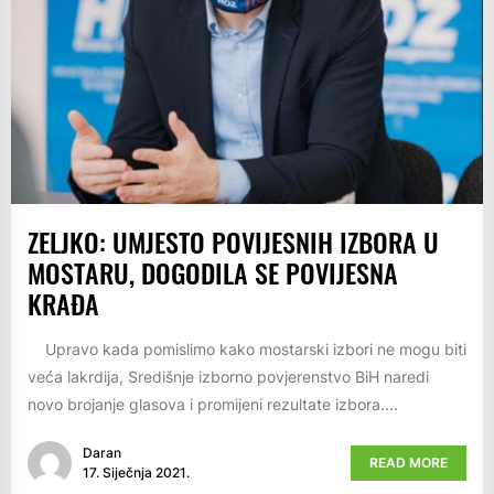
ZELJKO: UMJESTO POVIJESNIH IZBORA U
MOSTARU, DOGODILA SE POVIJESNA
KRAĐA
Upravo kada pomislimo kako mostarski izbori ne mogu biti
veća lakrdija, Središnje izborno povjerenstvo BiH naredi
novo brojanje glasova i promijeni rezultate izbora....
Daran
READ MORE
17. Siječnja 2021.