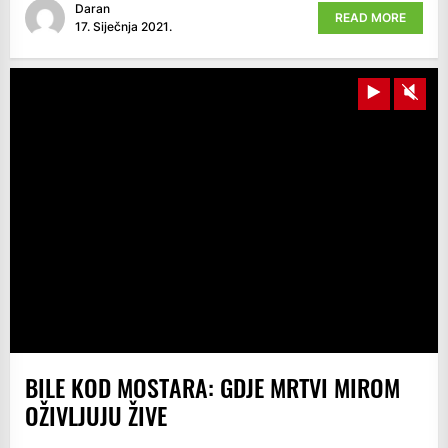
Daran
READ MORE
17. Siječnja 2021.
Play
Unm
BILE KOD MOSTARA: GDJE MRTVI MIROM
OŽIVLJUJU ŽIVE