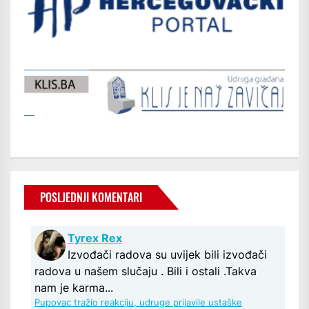
POSLJEDNJI KOMENTARI
Tyrex Rex
Izvođači radova su uvijek bili izvođači
radova u našem slučaju . Bili i ostali .Takva
nam je karma...
Pupovac tražio reakciju, udruge prijavile ustaške