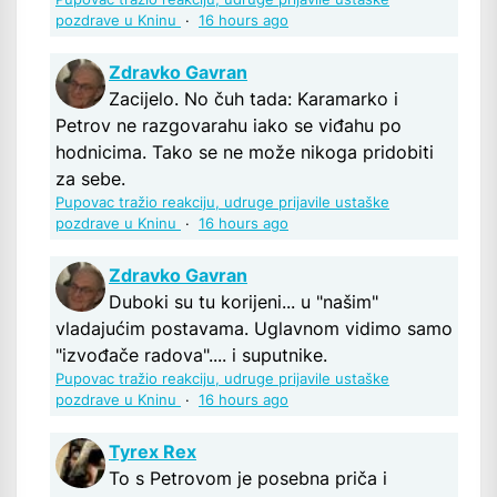
pozdrave u Kninu
·
16 hours ago
Zdravko Gavran
Zacijelo. No čuh tada: Karamarko i
Petrov ne razgovarahu iako se viđahu po
hodnicima. Tako se ne može nikoga pridobiti
za sebe.
Pupovac tražio reakciju, udruge prijavile ustaške
pozdrave u Kninu
·
16 hours ago
Zdravko Gavran
Duboki su tu korijeni... u "našim"
vladajućim postavama. Uglavnom vidimo samo
"izvođače radova".... i suputnike.
Pupovac tražio reakciju, udruge prijavile ustaške
pozdrave u Kninu
·
16 hours ago
Tyrex Rex
To s Petrovom je posebna priča i