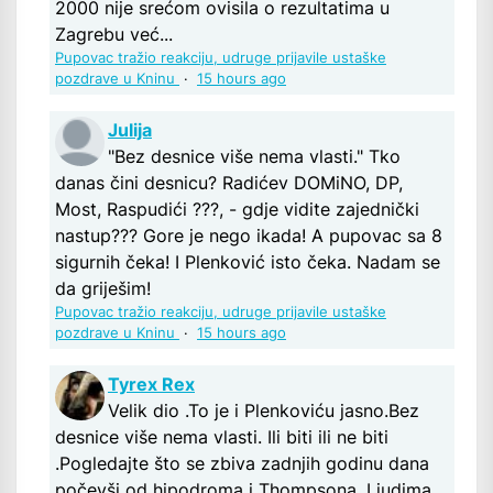
2000 nije srećom ovisila o rezultatima u
Zagrebu već...
Pupovac tražio reakciju, udruge prijavile ustaške
pozdrave u Kninu
·
15 hours ago
Julija
"Bez desnice više nema vlasti." Tko
danas čini desnicu? Radićev DOMiNO, DP,
Most, Raspudići ???, - gdje vidite zajednički
nastup??? Gore je nego ikada! A pupovac sa 8
sigurnih čeka! I Plenković isto čeka. Nadam se
da griješim!
Pupovac tražio reakciju, udruge prijavile ustaške
pozdrave u Kninu
·
15 hours ago
Tyrex Rex
Velik dio .To je i Plenkoviću jasno.Bez
desnice više nema vlasti. Ili biti ili ne biti
.Pogledajte što se zbiva zadnjih godinu dana
počevši od hipodroma i Thompsona .Ljudima