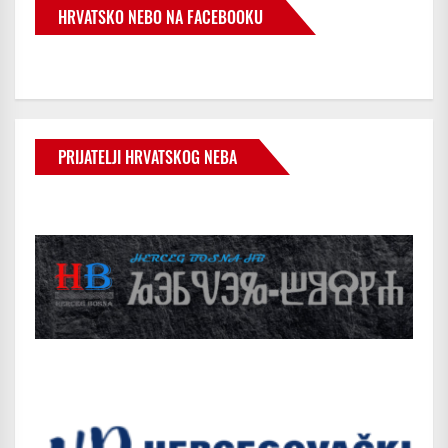
HRVATSKO NEBO NA FACEBOOKU
PRIJATELJI HRVATSKOG NEBA