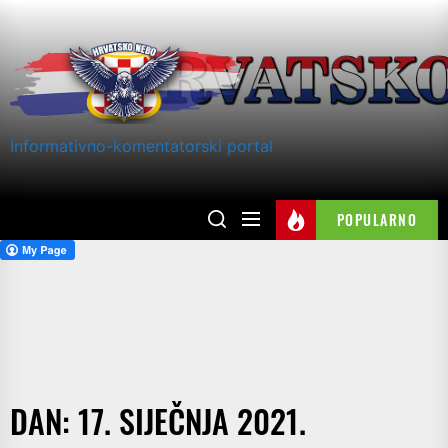
Skip
to
the
content
Informativno-komentatorski portal
POPULARNO
DAN:
17. SIJEČNJA 2021.