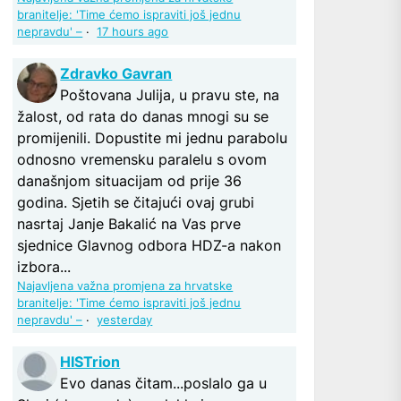
branitelje: 'Time ćemo ispraviti još jednu
nepravdu' –
·
17 hours ago
Zdravko Gavran
Poštovana Julija, u pravu ste, na
žalost, od rata do danas mnogi su se
promijenili. Dopustite mi jednu parabolu
odnosno vremensku paralelu s ovom
današnjom situacijam od prije 36
godina. Sjetih se čitajući ovaj grubi
nasrtaj Janje Bakalić na Vas prve
sjednice Glavnog odbora HDZ-a nakon
izbora...
Najavljena važna promjena za hrvatske
branitelje: 'Time ćemo ispraviti još jednu
nepravdu' –
·
yesterday
HISTrion
Evo danas čitam...poslalo ga u