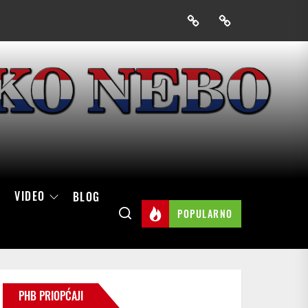
Prijavak
Skini
mobilnu
aplikaciju
Hrvatskog
neba
VIDEO
BLOG
POPULARNO
PHB PRIOPĆAJI