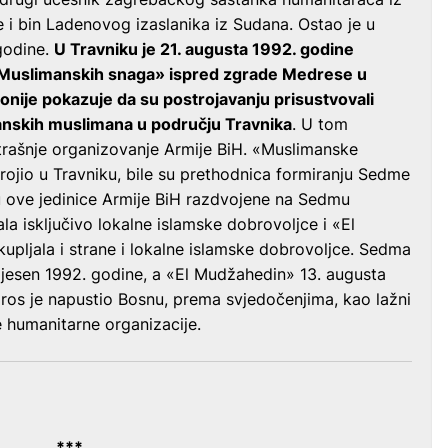
 i bin Ladenovog izaslanika iz Sudana. Ostao je u
godine.
U Travniku je 21. augusta 1992. godine
 «Muslimanskih snaga» ispred zgrade Medrese u
nije pokazuje da su postrojavanju prisustvovali
 bosanskih muslimana u području Travnika
. U tom
utrašnje organizovanje Armije BiH. «Muslimanske
rojio u Travniku, bile su prethodnica formiranju Sedme
u ove jedinice Armije BiH razdvojene na Sedmu
la isključivo lokalne islamske dobrovoljce i «El
kupljala i strane i lokalne islamske dobrovoljce. Sedma
 jesen 1992. godine, a «El Mudžahedin» 13. augusta
ros je napustio Bosnu, prema svjedočenjima, kao lažni
 humanitarne organizacije.
***