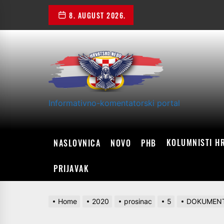
Skip
8. AUGUST 2026.
to
the
content
Informativno-komentatorski portal
KOLUMNISTI H
NASLOVNICA
NOVO
PHB
PRIJAVAK
Home
2020
prosinac
5
DOKUMENTI