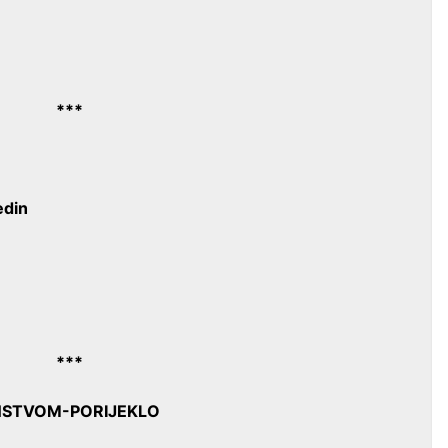
***
edin
***
NSTVOM-PORIJEKLO