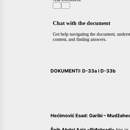
DOKUMENTI: D-33a i D-33b
Hećimović Esad: Garibi – Mudžahed
Šejh Abdel Aziz «Riđobradi»
bio je