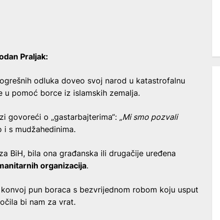
dan Praljak:
ogrešnih odluka doveo svoj narod u katastrofalnu
 u pomoć borce iz islamskih zemalja.
izi govoreći o „gastarbajterima“:
„Mi smo pozvali
lo i s mudžahedinima.
 za BiH, bila ona građanska ili drugačije uređena
manitarnih organizacija
.
v konvoj pun boraca s bezvrijednom robom koju usput
očila bi nam za vrat.