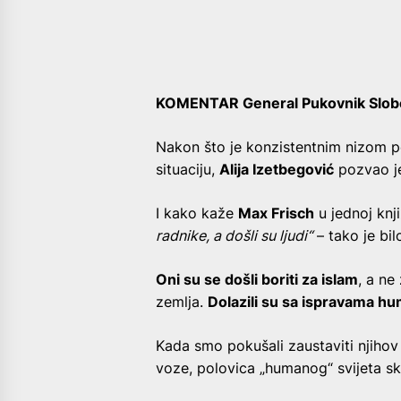
KOMENTAR General Pukovnik Slobo
Nakon što je konzistentnim nizom p
situaciju,
Alija Izetbegović
pozvao je
I kako kaže
Max Frisch
u jednoj knj
radnike, a došli su ljudi“
– tako je bi
Oni su se došli boriti za islam
, a ne
zemlja.
Dolazili su sa ispravama hu
Kada smo pokušali zaustaviti njiho
voze, polovica „humanog“ svijeta sk