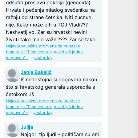
odšutio proslavu pokolja (genocida)
Hrvata i pečenja mladog svećenika na
ražnju od strane četnika. Niti zucnuo
nije. Kako može biti u TOJ Vladi???
Neshvatljivo. Zar su hrvatski nevini
životi tako malo važni???? Zar se tako...
Najavljena važna promjena za hrvatske
branitelje: 'Time ćemo ispraviti još jednu
nepravdu' –
·
yesterday
Janja Bakalić
Iš nedostojna si odgovora nakon
što si hrvatskog generala usporedila s
četnikom .Iš
Najavljena važna promjena za hrvatske
branitelje: 'Time ćemo ispraviti još jednu
nepravdu' –
·
yesterday
Julija
Najgori tip ljudi - političara su oni