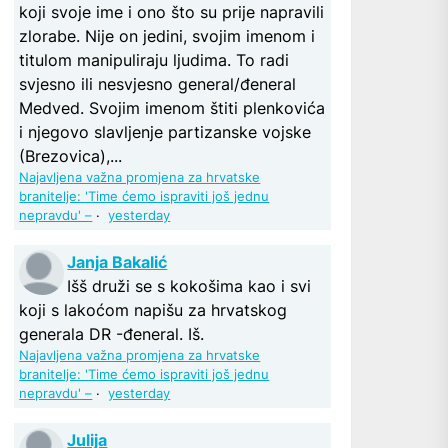
koji svoje ime i ono što su prije napravili
zlorabe. Nije on jedini, svojim imenom i
titulom manipuliraju ljudima. To radi
svjesno ili nesvjesno general/đeneral
Medved. Svojim imenom štiti plenkovića
i njegovo slavljenje partizanske vojske
(Brezovica),...
Najavljena važna promjena za hrvatske
branitelje: 'Time ćemo ispraviti još jednu
nepravdu' –
·
yesterday
Janja Bakalić
Išš druži se s kokošima kao i svi
koji s lakoćom napišu za hrvatskog
generala DR -đeneral. Iš.
Najavljena važna promjena za hrvatske
branitelje: 'Time ćemo ispraviti još jednu
nepravdu' –
·
yesterday
Julija