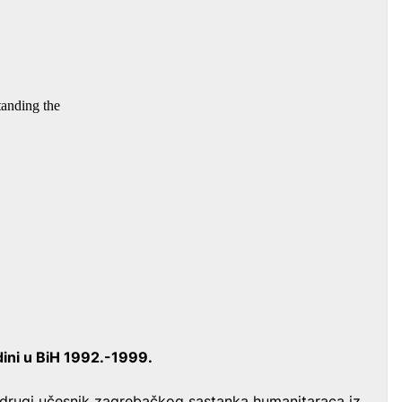
ini u BiH 1992.-1999.
 drugi učesnik zagrebačkog sastanka humanitaraca iz