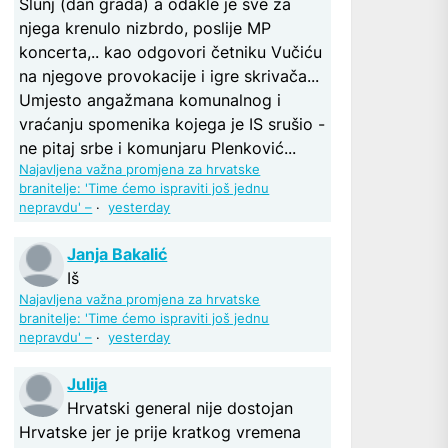
Slunj (dan grada) a odakle je sve za
njega krenulo nizbrdo, poslije MP
koncerta,.. kao odgovori četniku Vučiću
na njegove provokacije i igre skrivača...
Umjesto angažmana komunalnog i
vraćanju spomenika kojega je IS srušio -
ne pitaj srbe i komunjaru Plenković...
Najavljena važna promjena za hrvatske
branitelje: 'Time ćemo ispraviti još jednu
nepravdu' –
·
yesterday
Janja Bakalić
Iš
Najavljena važna promjena za hrvatske
branitelje: 'Time ćemo ispraviti još jednu
nepravdu' –
·
yesterday
Julija
Hrvatski general nije dostojan
Hrvatske jer je prije kratkog vremena