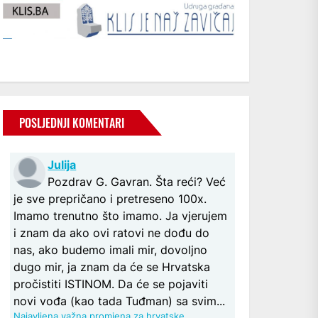
POSLJEDNJI KOMENTARI
Julija
Pozdrav G. Gavran. Šta reći? Već
je sve prepričano i pretreseno 100x.
Imamo trenutno što imamo. Ja vjerujem
i znam da ako ovi ratovi ne dođu do
nas, ako budemo imali mir, dovoljno
dugo mir, ja znam da će se Hrvatska
pročistiti ISTINOM. Da će se pojaviti
novi vođa (kao tada Tuđman) sa svim...
Najavljena važna promjena za hrvatske