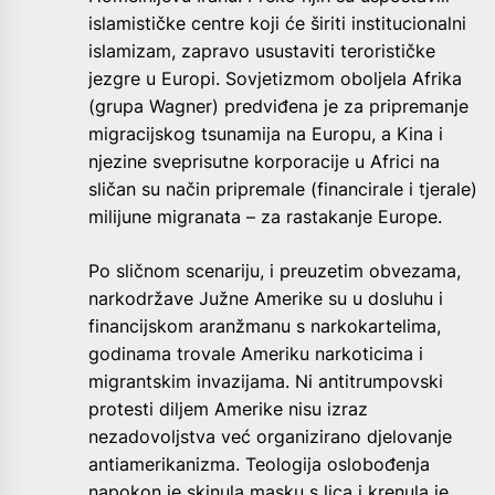
islamističke centre koji će širiti institucionalni
islamizam, zapravo usustaviti terorističke
jezgre u Europi. Sovjetizmom oboljela Afrika
(grupa Wagner) predviđena je za pripremanje
migracijskog tsunamija na Europu, a Kina i
njezine sveprisutne korporacije u Africi na
sličan su način pripremale (financirale i tjerale)
milijune migranata – za rastakanje Europe.
Po sličnom scenariju, i preuzetim obvezama,
narkodržave Južne Amerike su u dosluhu i
financijskom aranžmanu s narkokartelima,
godinama trovale Ameriku narkoticima i
migrantskim invazijama. Ni antitrumpovski
protesti diljem Amerike nisu izraz
nezadovoljstva već organizirano djelovanje
antiamerikanizma. Teologija oslobođenja
napokon je skinula masku s lica i krenula je