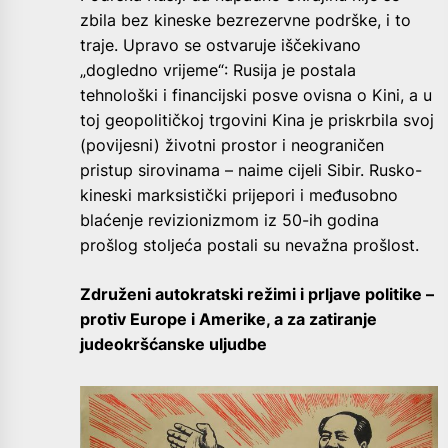
zbila bez kineske bezrezervne podrške, i to
traje. Upravo se ostvaruje iščekivano
„dogledno vrijeme“: Rusija je postala
tehnološki i financijski posve ovisna o Kini, a u
toj geopolitičkoj trgovini Kina je priskrbila svoj
(povijesni) životni prostor i neograničen
pristup sirovinama – naime cijeli Sibir. Rusko-
kineski marksistički prijepori i međusobno
blaćenje revizionizmom iz 50-ih godina
prošlog stoljeća postali su nevažna prošlost.
Združeni autokratski režimi i prljave politike –
protiv Europe i Amerike, a za zatiranje
judeokršćanske uljudbe