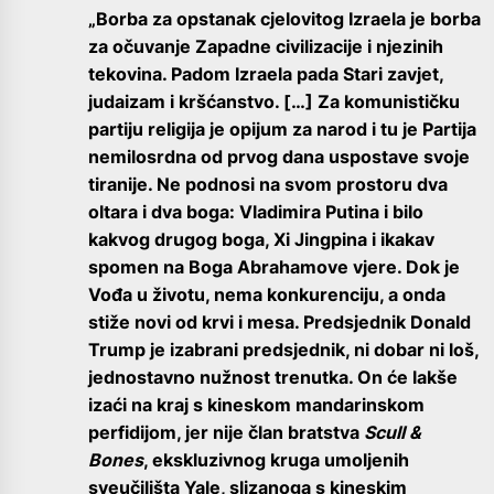
„Borba za opstanak cjelovitog Izraela je borba
za očuvanje Zapadne civilizacije i njezinih
tekovina. Padom Izraela pada Stari zavjet,
judaizam i kršćanstvo. […] Za komunističku
partiju religija je opijum za narod i tu je Partija
nemilosrdna od prvog dana uspostave svoje
tiranije. Ne podnosi na svom prostoru dva
oltara i dva boga: Vladimira Putina i bilo
kakvog drugog boga, Xi Jingpina i ikakav
spomen na Boga Abrahamove vjere. Dok je
Vođa u životu, nema konkurenciju, a onda
stiže novi od krvi i mesa. Predsjednik Donald
Trump je izabrani predsjednik, ni dobar ni loš,
jednostavno nužnost trenutka. On će lakše
izaći na kraj s kineskom mandarinskom
perfidijom, jer nije član bratstva
Scull &
Bones
, ekskluzivnog kruga umoljenih
sveučilišta Yale, slizanoga s kineskim