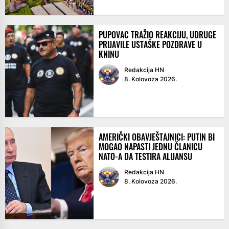
PUPOVAC TRAŽIO REAKCIJU, UDRUGE
PRIJAVILE USTAŠKE POZDRAVE U
KNINU
Redakcija HN
8. Kolovoza 2026.
AMERIČKI OBAVJEŠTAJNICI: PUTIN BI
MOGAO NAPASTI JEDNU ČLANICU
NATO-A DA TESTIRA ALIJANSU
Redakcija HN
8. Kolovoza 2026.