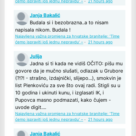
ćemo ispraviti još jednu nepravdu' –
·
21 hours ago
Janja Bakalić
Budala si i bezobrazna..a to nisam
napisala nikom. Budala !
Najavljena važna promjena za hrvatske branitelje: 'Time
ćemo ispraviti još jednu nepravdu' –
·
21 hours ago
Julija
Jadna si ti kada ne vidiš OČITO: pišu mu
govore da je mučno slušati, odlazak u Grubore
(?!?! - strašno, izdajnički, slijepo...), smokvin je
list Plenkoviću za sve što ovaj radi. Stigli su u
10 godina i ukinuti kunu, i izglasati IK, i
Pupovca masno podmazati, kako čujem -
uvode digit....
Najavljena važna promjena za hrvatske branitelje: 'Time
ćemo ispraviti još jednu nepravdu' –
·
21 hours ago
Janja Bakalić