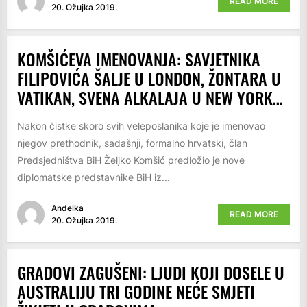
READ MORE
20. Ožujka 2019.
KOMŠIĆEVA IMENOVANJA: SAVJETNIKA
FILIPOVIĆA ŠALJE U LONDON, ŽONTARA U
VATIKAN, SVENA ALKALAJA U NEW YORK…
Nakon čistke skoro svih veleposlanika koje je imenovao
njegov prethodnik, sadašnji, formalno hrvatski, član
Predsjedništva BiH Željko Komšić predložio je nove
diplomatske predstavnike BiH iz...
Anđelka
READ MORE
20. Ožujka 2019.
GRADOVI ZAGUŠENI: LJUDI KOJI DOSELE U
AUSTRALIJU TRI GODINE NEĆE SMJETI