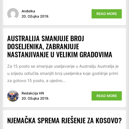
Anđelka
READ MORE
20. Ožujka 2019.
AUSTRALIJA SMANJUJE BROJ
DOSELJENIKA, ZABRANJUJE
NASTANJIVANJE U VELIKIM GRADOVIMA
Za 15 posto se smanjuje useljavanje u Australiju Australija je
u srijedu odlučila smanjiti broj useljenika koje godišnje primi
za gotovo 15 posto, a ujedno...
Redakcija HN
READ MORE
20. Ožujka 2019.
NJEMAČKA SPREMA RJEŠENJE ZA KOSOVO?