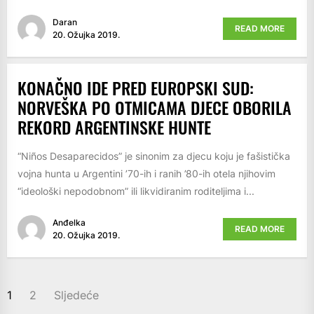
Daran
READ MORE
20. Ožujka 2019.
KONAČNO IDE PRED EUROPSKI SUD:
NORVEŠKA PO OTMICAMA DJECE OBORILA
REKORD ARGENTINSKE HUNTE
“Niños Desaparecidos” je sinonim za djecu koju je fašistička
vojna hunta u Argentini ’70-ih i ranih ’80-ih otela njihovim
“ideološki nepodobnom” ili likvidiranim roditeljima i...
Anđelka
READ MORE
20. Ožujka 2019.
BROJEVI
1
2
Sljedeće