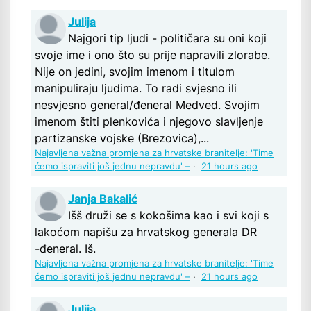
Julija
Najgori tip ljudi - političara su oni koji
svoje ime i ono što su prije napravili zlorabe.
Nije on jedini, svojim imenom i titulom
manipuliraju ljudima. To radi svjesno ili
nesvjesno general/đeneral Medved. Svojim
imenom štiti plenkovića i njegovo slavljenje
partizanske vojske (Brezovica),...
Najavljena važna promjena za hrvatske branitelje: 'Time
ćemo ispraviti još jednu nepravdu' –
·
21 hours ago
Janja Bakalić
Išš druži se s kokošima kao i svi koji s
lakoćom napišu za hrvatskog generala DR
-đeneral. Iš.
Najavljena važna promjena za hrvatske branitelje: 'Time
ćemo ispraviti još jednu nepravdu' –
·
21 hours ago
Julija