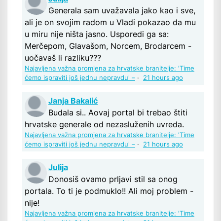
Generala sam uvažavala jako kao i sve,
ali je on svojim radom u Vladi pokazao da mu
u miru nije ništa jasno. Usporedi ga sa:
Merčepom, Glavašom, Norcem, Brodarcem -
uočavaš li razliku???
Najavljena važna promjena za hrvatske branitelje: 'Time
ćemo ispraviti još jednu nepravdu' –
·
21 hours ago
Janja Bakalić
Budala si.. Aovaj portal bi trebao štiti
hrvatske generale od nezasluženih uvreda.
Najavljena važna promjena za hrvatske branitelje: 'Time
ćemo ispraviti još jednu nepravdu' –
·
21 hours ago
Julija
Donosiš ovamo prljavi stil sa onog
portala. To ti je podmuklo!! Ali moj problem -
nije!
Najavljena važna promjena za hrvatske branitelje: 'Time