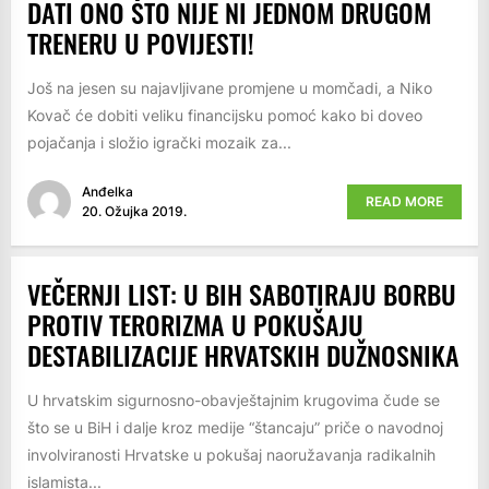
DATI ONO ŠTO NIJE NI JEDNOM DRUGOM
TRENERU U POVIJESTI!
Još na jesen su najavljivane promjene u momčadi, a Niko
Kovač će dobiti veliku financijsku pomoć kako bi doveo
pojačanja i složio igrački mozaik za...
Anđelka
READ MORE
20. Ožujka 2019.
VEČERNJI LIST: U BIH SABOTIRAJU BORBU
PROTIV TERORIZMA U POKUŠAJU
DESTABILIZACIJE HRVATSKIH DUŽNOSNIKA
U hrvatskim sigurnosno-obavještajnim krugovima čude se
što se u BiH i dalje kroz medije “štancaju” priče o navodnoj
involviranosti Hrvatske u pokušaj naoružavanja radikalnih
islamista...