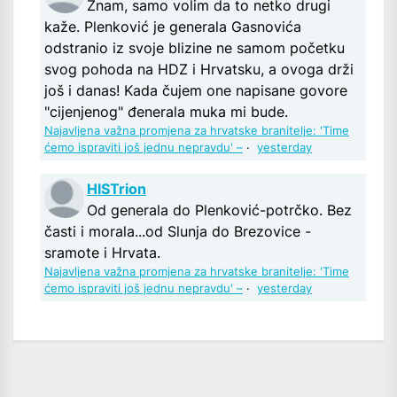
Znam, samo volim da to netko drugi
kaže. Plenković je generala Gasnovića
odstranio iz svoje blizine ne samom početku
svog pohoda na HDZ i Hrvatsku, a ovoga drži
još i danas! Kada čujem one napisane govore
"cijenjenog" đenerala muka mi bude.
Najavljena važna promjena za hrvatske branitelje: 'Time
ćemo ispraviti još jednu nepravdu' –
·
yesterday
HISTrion
Od generala do Plenković-potrčko. Bez
časti i morala...od Slunja do Brezovice -
sramote i Hrvata.
Najavljena važna promjena za hrvatske branitelje: 'Time
ćemo ispraviti još jednu nepravdu' –
·
yesterday