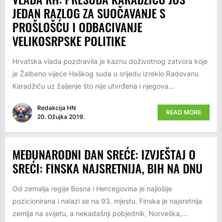
JEDAN RAZLOG ZA SUOČAVANJE S
PROŠLOŠĆU I ODBACIVANJE
VELIKOSRPSKE POLITIKE
Hrvatska vlada pozdravila je kaznu doživotnog zatvora koje
je Žalbeno vijeće Haškog suda u srijedu izreklo Radovanu
Karadžiću uz žaljenje što nije utvrđena i njegova...
Redakcija HN
READ MORE
20. Ožujka 2019.
MEĐUNARODNI DAN SREĆE: IZVJEŠTAJ O
SREĆI: FINSKA NAJSRETNIJA, BIH NA DNU
Od zemalja regije Bosna i Hercegovina je najlošije
pozicionirana i nalazi se na 93. mjestu. Finska je najsretnija
zemlja na svijetu, a nekadašnji pobjednik, Norveška,...