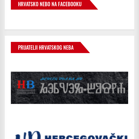
HRVATSKO NEBO NA FACEBOOKU
PRIJATELJI HRVATSKOG NEBA