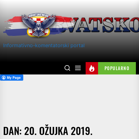
Skip
to
the
content
Informativno-komentatorski portal
POPULARNO
DAN:
20. OŽUJKA 2019.