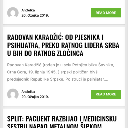
Anđelka
READ MORE
20. Ožujka 2019.
RADOVAN KARADŽIĆ: OD PJESNIKA I
PSIHIJATRA, PREKO RATNOG LIDERA SRBA
U BIH DO RATNOG ZLOČINCA
Radovan Karadžić (rođen je u selu Petnjica blizu Šavnika,
Crna Gora, 19. lipnja 1945. ) srpski političar, bivši
predsjednik Republike Srpske. Po struci je psihijatar,...
Anđelka
READ MORE
20. Ožujka 2019.
SPLIT: PACIJENT RAZBIJAO I MEDICINSKU
SESTRU NAPAO METALNOM ŠIPKOM