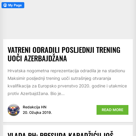
VATRENI ODRADILI POSLJEDNJI TRENING
UOČI AZERBAJDŽANA
Hrvatska nogometna reprezentacija odradila je na stadionu
Maksimir posljednji trening uoči sutrašnjeg otvaranja
kvalifikacija za Europsko prvenstvo 2020. godine i utakmice
protiv Azerbajdžana. Bio je...
Redakcija HN
READ MORE
20. Ožujka 2019.
VLADA RH: PRESUDA KARADŽIĆU JOŠ