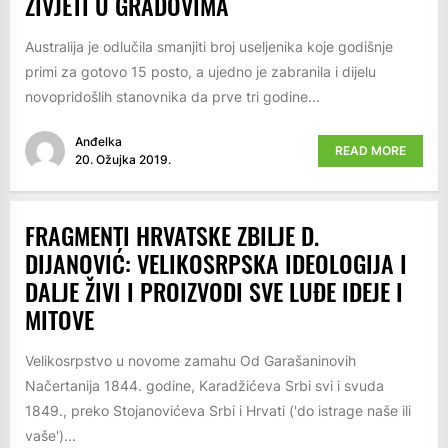
ŽIVJETI U GRADOVIMA
Australija je odlučila smanjiti broj useljenika koje godišnje
primi za gotovo 15 posto, a ujedno je zabranila i dijelu
novopridošlih stanovnika da prve tri godine...
Anđelka
READ MORE
20. Ožujka 2019.
FRAGMENTI HRVATSKE ZBILJE D.
DIJANOVIĆ: VELIKOSRPSKA IDEOLOGIJA I
DALJE ŽIVI I PROIZVODI SVE LUĐE IDEJE I
MITOVE
Velikosrpstvo u novome zamahu Od Garašaninovih
Načertanija 1844. godine, Karadžićeva Srbi svi i svuda
1849., preko Stojanovićeva Srbi i Hrvati ('do istrage naše ili
vaše')...