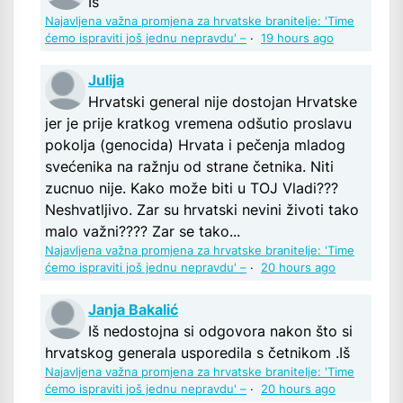
Iš
Najavljena važna promjena za hrvatske branitelje: 'Time
ćemo ispraviti još jednu nepravdu' –
·
19 hours ago
Julija
Hrvatski general nije dostojan Hrvatske
jer je prije kratkog vremena odšutio proslavu
pokolja (genocida) Hrvata i pečenja mladog
svećenika na ražnju od strane četnika. Niti
zucnuo nije. Kako može biti u TOJ Vladi???
Neshvatljivo. Zar su hrvatski nevini životi tako
malo važni???? Zar se tako...
Najavljena važna promjena za hrvatske branitelje: 'Time
ćemo ispraviti još jednu nepravdu' –
·
20 hours ago
Janja Bakalić
Iš nedostojna si odgovora nakon što si
hrvatskog generala usporedila s četnikom .Iš
Najavljena važna promjena za hrvatske branitelje: 'Time
ćemo ispraviti još jednu nepravdu' –
·
20 hours ago