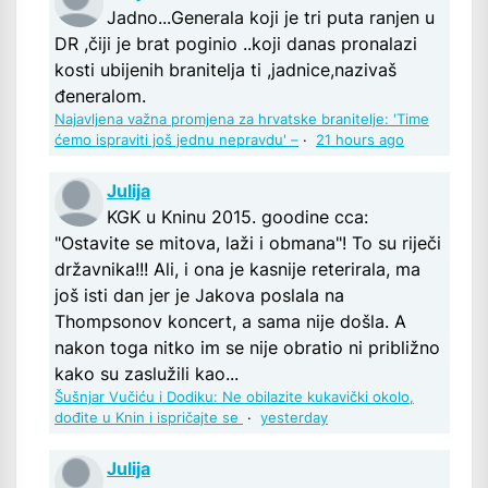
Jadno...Generala koji je tri puta ranjen u
DR ,čiji je brat poginio ..koji danas pronalazi
kosti ubijenih branitelja ti ,jadnice,nazivaš
đeneralom.
Najavljena važna promjena za hrvatske branitelje: 'Time
ćemo ispraviti još jednu nepravdu' –
·
21 hours ago
Julija
KGK u Kninu 2015. goodine cca:
"Ostavite se mitova, laži i obmana"! To su riječi
državnika!!! Ali, i ona je kasnije reterirala, ma
još isti dan jer je Jakova poslala na
Thompsonov koncert, a sama nije došla. A
nakon toga nitko im se nije obratio ni približno
kako su zaslužili kao...
Šušnjar Vučiću i Dodiku: Ne obilazite kukavički okolo,
dođite u Knin i ispričajte se
·
yesterday
Julija