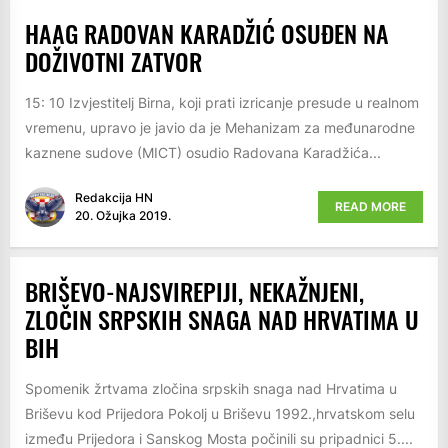
HAAG RADOVAN KARADŽIĆ OSUĐEN NA
DOŽIVOTNI ZATVOR
15: 10 Izvjestitelj Birna, koji prati izricanje presude u realnom
vremenu, upravo je javio da je Mehanizam za međunarodne
kaznene sudove (MICT) osudio Radovana Karadžića...
Redakcija HN
READ MORE
20. Ožujka 2019.
BRIŠEVO-NAJSVIREPIJI, NEKAŽNJENI,
ZLOČIN SRPSKIH SNAGA NAD HRVATIMA U
BIH
Spomenik žrtvama zločina srpskih snaga nad Hrvatima u
Briševu kod Prijedora Pokolj u Briševu 1992.,hrvatskom selu
između Prijedora i Sanskog Mosta počinili su pripadnici 5....