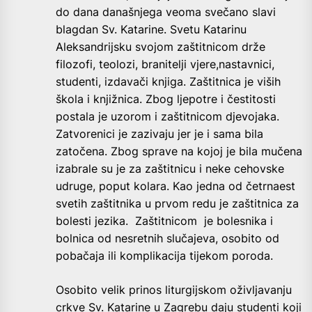
do dana današnjega veoma svečano slavi
blagdan Sv. Katarine. Svetu Katarinu
Aleksandrijsku svojom zaštitnicom drže
filozofi, teolozi, branitelji vjere,nastavnici,
studenti, izdavači knjiga. Zaštitnica je viših
škola i knjižnica. Zbog ljepotre i čestitosti
postala je uzorom i zaštitnicom djevojaka.
Zatvorenici je zazivaju jer je i sama bila
zatočena. Zbog sprave na kojoj je bila mučena
izabrale su je za zaštitnicu i neke cehovske
udruge, poput kolara. Kao jedna od četrnaest
svetih zaštitnika u prvom redu je zaštitnica za
bolesti jezika. Zaštitnicom je bolesnika i
bolnica od nesretnih slučajeva, osobito od
pobačaja ili komplikacija tijekom poroda.
Osobito velik prinos liturgijskom oživljavanju
crkve Sv. Katarine u Zagrebu daju studenti koji