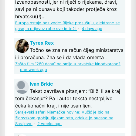
izvanopasnosti, jer ni riječi o rijekama, dravi,
savi pa ni dunavu koji također protječe kroz
hrvatsku((!)…
Europa ostaje bez vode: Rijeke presušuju, elektrane se
gase, a prijevoz robe sve je teži
·
4 days ago
Tyrex Rex
Točno se zna na račun čijeg ministarstva
ili proračuna. Zna se i da vlada omerta .
Zašto film “260 dana” ne smije u hrvatske kinodvorane?
·
one week ago
Ivan Brkic
Tekst završava pitanjem: “Bliži li se kraj
tom čekanju”? Pa i autor teksta nestrpljivo
čeka konačni kraj, i nije usamljen.
Sarajevski safari Njemačke novine: Vučić je bio na
židovskom groblju tijekom rata, odakle je pucano na
Sarajevo
·
2 weeks ago