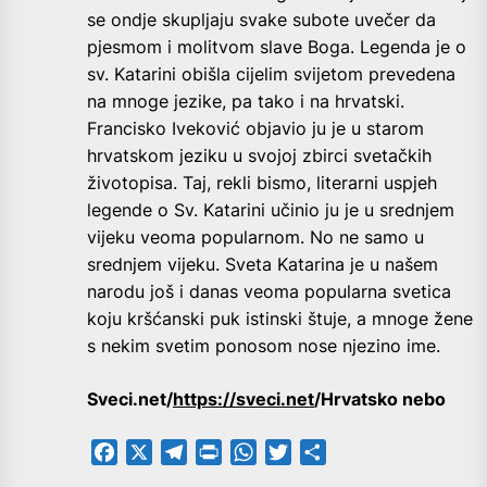
se ondje skupljaju svake subote uvečer da
pjesmom i molitvom slave Boga. Legenda je o
sv. Katarini obišla cijelim svijetom prevedena
na mnoge jezike, pa tako i na hrvatski.
Francisko Iveković objavio ju je u starom
hrvatskom jeziku u svojoj zbirci svetačkih
životopisa. Taj, rekli bismo, literarni uspjeh
legende o Sv. Katarini učinio ju je u srednjem
vijeku veoma popularnom. No ne samo u
srednjem vijeku. Sveta Katarina je u našem
narodu još i danas veoma popularna svetica
koju kršćanski puk istinski štuje, a mnoge žene
s nekim svetim ponosom nose njezino ime.
Sveci.net/
https://sveci.net
/Hrvatsko nebo
Facebook
X
Telegram
PrintFriendly
WhatsApp
Twitter
Share