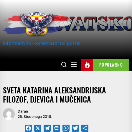
Skip
to
the
content
Informativno-komentatorski portal
POPULARNO
SVETA KATARINA ALEKSANDRIJSKA
FILOZOF, DJEVICA I MUČENICA
Daran
25. Studenoga 2018.
Facebook
X
Telegram
PrintFriendly
WhatsApp
Twitter
Share