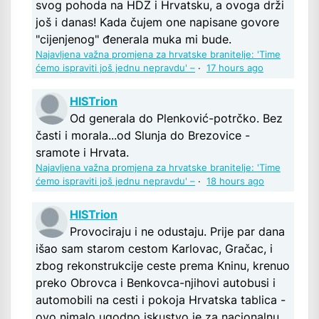
svog pohoda na HDZ i Hrvatsku, a ovoga drži
još i danas! Kada čujem one napisane govore
"cijenjenog" đenerala muka mi bude.
Najavljena važna promjena za hrvatske branitelje: 'Time
ćemo ispraviti još jednu nepravdu' –
·
17 hours ago
HISTrion
Od generala do Plenković-potrčko. Bez
časti i morala...od Slunja do Brezovice -
sramote i Hrvata.
Najavljena važna promjena za hrvatske branitelje: 'Time
ćemo ispraviti još jednu nepravdu' –
·
18 hours ago
HISTrion
Provociraju i ne odustaju. Prije par dana
išao sam starom cestom Karlovac, Gračac, i
zbog rekonstrukcije ceste prema Kninu, krenuo
preko Obrovca i Benkovca-njihovi autobusi i
automobili na cesti i pokoja Hrvatska tablica -
ovo nimalo ugodno iskustvo je za nacionalnu