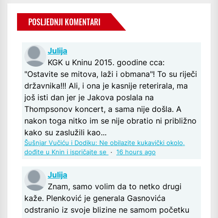
POSLJEDNJI KOMENTARI
Julija
KGK u Kninu 2015. goodine cca:
"Ostavite se mitova, laži i obmana"! To su riječi
državnika!!! Ali, i ona je kasnije reterirala, ma
još isti dan jer je Jakova poslala na
Thompsonov koncert, a sama nije došla. A
nakon toga nitko im se nije obratio ni približno
kako su zaslužili kao...
Šušnjar Vučiću i Dodiku: Ne obilazite kukavički okolo,
dođite u Knin i ispričajte se
·
16 hours ago
Julija
Znam, samo volim da to netko drugi
kaže. Plenković je generala Gasnovića
odstranio iz svoje blizine ne samom početku