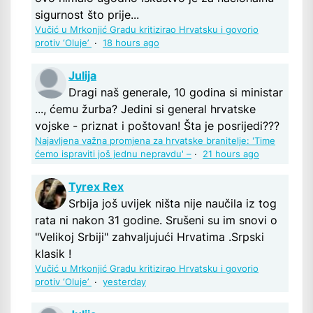
sigurnost što prije...
Vučić u Mrkonjić Gradu kritizirao Hrvatsku i govorio
protiv ‘Oluje’
·
18 hours ago
Julija
Dragi naš generale, 10 godina si ministar
..., ćemu žurba? Jedini si general hrvatske
vojske - priznat i poštovan! Šta je posrijedi???
Najavljena važna promjena za hrvatske branitelje: 'Time
ćemo ispraviti još jednu nepravdu' –
·
21 hours ago
Tyrex Rex
Srbija još uvijek ništa nije naučila iz tog
rata ni nakon 31 godine. Srušeni su im snovi o
"Velikoj Srbiji" zahvaljujući Hrvatima .Srpski
klasik !
Vučić u Mrkonjić Gradu kritizirao Hrvatsku i govorio
protiv ‘Oluje’
·
yesterday