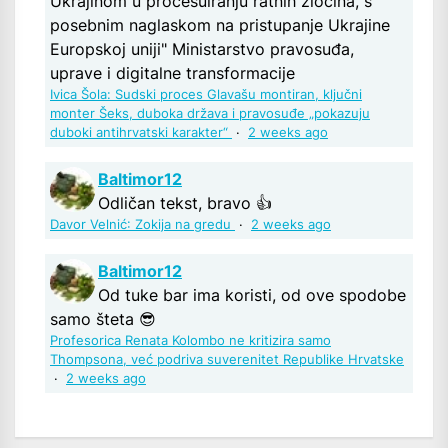
Ukrajinom u procesuiranju ratnih zločina, s
posebnim naglaskom na pristupanje Ukrajine
Europskoj uniji" Ministarstvo pravosuđa,
uprave i digitalne transformacije
Ivica Šola: Sudski proces Glavašu montiran, ključni
monter Šeks, duboka država i pravosuđe „pokazuju
duboki antihrvatski karakter“
·
2 weeks ago
Baltimor12
Odličan tekst, bravo 👍
Davor Velnić: Zokija na gredu
·
2 weeks ago
Baltimor12
Od tuke bar ima koristi, od ove spodobe
samo šteta 😎
Profesorica Renata Kolombo ne kritizira samo
Thompsona, već podriva suverenitet Republike Hrvatske
·
2 weeks ago