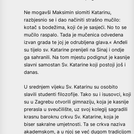
Ne mogavši Maksimin slomiti Katarinu,
razbjesnio se i dao načiniti strašno mučilo:
kotač s bodežima, koji će je sasjeći. No to se
mučilo raspalo. Tada je mučenica odvedena
izvan grada te joj je odrubljena glava.« Anđeli
su tijelo sv. Katarine prenijeli na Sinaj i ondje
ga sahranili. Na tom mjestu podignut je kasnije
slavni samostan Sv. Katarine koji postoji još i
danas.
U srednjem vijeku Sv. Katarinu su osobito
slavili studenti filozofije. Tako su i isusovci, koji
su u Zagrebu otvorili gimnaziju, koja je kasnije
prerasla u sveučilište, uz svoj kolegij sagradili
krasnu baroknu crkvu Sv. Katarine, koja je
biser sakralne umjetnosti. Ta se crkva naziva
akademskom, a u njoj se već dugom tradicijom