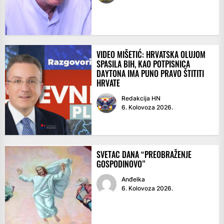
VIDEO MIŠETIĆ: HRVATSKA OLUJOM
SPASILA BIH, KAO POTPISNICA
DAYTONA IMA PUNO PRAVO ŠTITITI
HRVATE
Redakcija HN
6. Kolovoza 2026.
SVETAC DANA “PREOBRAŽENJE
GOSPODINOVO”
Anđelka
6. Kolovoza 2026.