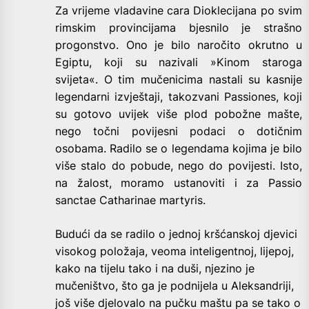
Za vrijeme vladavine cara Dioklecijana po svim
rimskim provincijama bjesnilo je strašno
progonstvo. Ono je bilo naročito okrutno u
Egiptu, koji su nazivali »Kinom staroga
svijeta«. O tim mučenicima nastali su kasnije
legendarni izvještaji, takozvani Passiones, koji
su gotovo uvijek više plod pobožne mašte,
nego točni povijesni podaci o dotičnim
osobama. Radilo se o legendama kojima je bilo
više stalo do pobude, nego do povijesti. Isto,
na žalost, moramo ustanoviti i za Passio
sanctae Catharinae martyris.
Budući da se radilo o jednoj kršćanskoj djevici
visokog položaja, veoma inteligentnoj, lijepoj,
kako na tijelu tako i na duši, njezino je
mučeništvo, što ga je podnijela u Aleksandriji,
još više djelovalo na pučku maštu pa se tako o