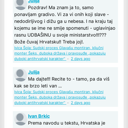
Julija
Pozdrav! Ma znam ja to, samo
ponavljam gradivo. Vi za vi onih koji slave -
nedodirljivog i dižu ga u nebesa. I na kraju taj
kojemu se ime ne smije spomenuti - uglavinjao
rasnu UDBAŠINU u svoje ministarstvo!!!???
Bože čuvaj Hrvatsku!! Treba joj!.
Ivica Šola: Sudski proces Glavašu montiran, ključni
monter Šeks, duboka država i pravosuđe „pokazuju
duboki antihrvatski karakter“
·
2 days ago
Julija
Ma dajte!!! Recite to - tamo, pa da viš
kak se brzo leti van ...
Ivica Šola: Sudski proces Glavašu montiran, ključni
monter Šeks, duboka država i pravosuđe „pokazuju
duboki antihrvatski karakter“
·
2 days ago
Ivan Brkic
Prema navodu u tekstu, Hrvatska je