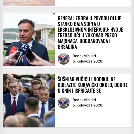
GENERAL ZBORA U POVODU OLUJE
STANKO BAJA SOPTA U
EKSKLUZIVNOM INTERVJUU: HVO JE
TREBAO UĆI U VUKOVAR PREKO
MARINACA, BOGDANOVACA I
BRŠADINA
Redakcija HN
5. Kolovoza 2026.
ŠUŠNJAR VUČIĆU I DODIKU: NE
OBILAZITE KUKAVIČKI OKOLO, DOĐITE
U KNIN I ISPRIČAJTE SE
Redakcija HN
5. Kolovoza 2026.