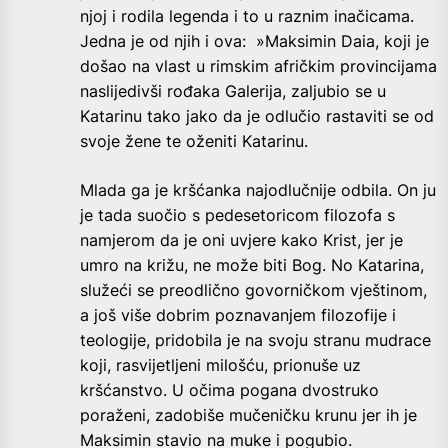
njoj i rodila legenda i to u raznim inačicama.
Jedna je od njih i ova: »Maksimin Daia, koji je
došao na vlast u rimskim afričkim provincijama
naslijedivši rođaka Galerija, zaljubio se u
Katarinu tako jako da je odlučio rastaviti se od
svoje žene te oženiti Katarinu.
Mlada ga je kršćanka najodlučnije odbila. On ju
je tada suočio s pedesetoricom filozofa s
namjerom da je oni uvjere kako Krist, jer je
umro na križu, ne može biti Bog. No Katarina,
služeći se preodlično govorničkom vještinom,
a još više dobrim poznavanjem filozofije i
teologije, pridobila je na svoju stranu mudrace
koji, rasvijetljeni milošću, prionuše uz
kršćanstvo. U očima pogana dvostruko
poraženi, zadobiše mučeničku krunu jer ih je
Maksimin stavio na muke i pogubio.