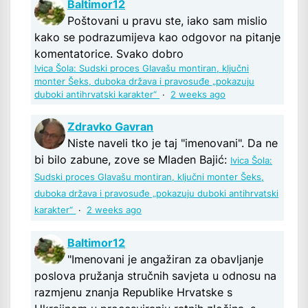
Baltimor12
Poštovani u pravu ste, iako sam mislio
kako se podrazumijeva kao odgovor na pitanje
komentatorice. Svako dobro
Ivica Šola: Sudski proces Glavašu montiran, ključni
monter Šeks, duboka država i pravosuđe „pokazuju
duboki antihrvatski karakter“
·
2 weeks ago
Zdravko Gavran
Niste naveli tko je taj "imenovani". Da ne
bi bilo zabune, zove se Mladen Bajić:
Ivica Šola:
Sudski proces Glavašu montiran, ključni monter Šeks,
duboka država i pravosuđe „pokazuju duboki antihrvatski
karakter“
·
2 weeks ago
Baltimor12
"Imenovani je angažiran za obavljanje
poslova pružanja stručnih savjeta u odnosu na
razmjenu znanja Republike Hrvatske s