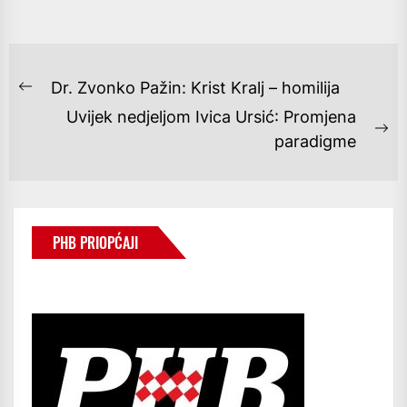
NAVIGACIJA
Dr. Zvonko Pažin: Krist Kralj – homilija
Previous
OBJAVA
Uvijek nedjeljom Ivica Ursić: Promjena
post:
Ne
paradigme
po
PHB PRIOPĆAJI