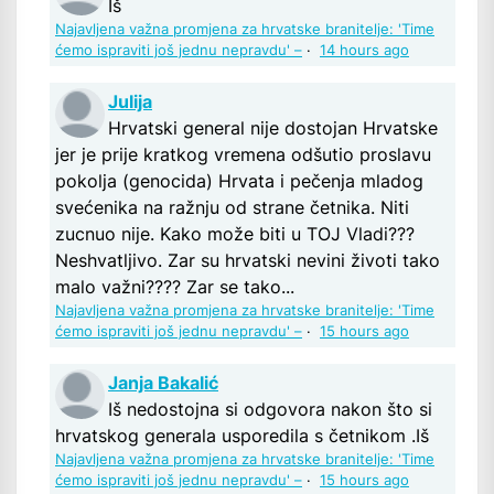
Iš
Najavljena važna promjena za hrvatske branitelje: 'Time
ćemo ispraviti još jednu nepravdu' –
·
14 hours ago
Julija
Hrvatski general nije dostojan Hrvatske
jer je prije kratkog vremena odšutio proslavu
pokolja (genocida) Hrvata i pečenja mladog
svećenika na ražnju od strane četnika. Niti
zucnuo nije. Kako može biti u TOJ Vladi???
Neshvatljivo. Zar su hrvatski nevini životi tako
malo važni???? Zar se tako...
Najavljena važna promjena za hrvatske branitelje: 'Time
ćemo ispraviti još jednu nepravdu' –
·
15 hours ago
Janja Bakalić
Iš nedostojna si odgovora nakon što si
hrvatskog generala usporedila s četnikom .Iš
Najavljena važna promjena za hrvatske branitelje: 'Time
ćemo ispraviti još jednu nepravdu' –
·
15 hours ago