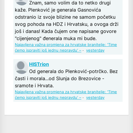
Znam, samo volim da to netko drugi
kaže. Plenković je generala Gasnovića
odstranio iz svoje blizine ne samom početku
svog pohoda na HDZ i Hrvatsku, a ovoga drži
još i danas! Kada čujem one napisane govore
"cijenjenog" đenerala muka mi bude.
Najavljena važna promjena za hrvatske branitelje: 'Time
ćemo ispraviti još jednu nepravdu' –
·
yesterday
HISTrion
Od generala do Plenković-potrčko. Bez
časti i morala...od Slunja do Brezovice -
sramote i Hrvata.
Najavljena važna promjena za hrvatske branitelje: 'Time
ćemo ispraviti još jednu nepravdu' –
·
yesterday