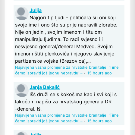
Julija
Najgori tip ljudi - političara su oni koji
svoje ime i ono što su prije napravili zlorabe.
Nije on jedini, svojim imenom i titulom
manipuliraju ljudima. To radi svjesno ili
nesvjesno general/đeneral Medved. Svojim
imenom štiti plenkovića i njegovo slavljenje
partizanske vojske (Brezovica),...
Najavljena važna promjena za hrvatske branitelje: 'Time
ćemo ispraviti još jednu nepravdu' –
·
15 hours ago
Janja Bakalić
Išš druži se s kokošima kao i svi koji s
lakoćom napišu za hrvatskog generala DR
-đeneral. Iš.
Najavljena važna promjena za hrvatske branitelje: 'Time
ćemo ispraviti još jednu nepravdu' –
·
15 hours ago