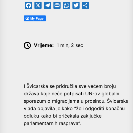
Facebook
X
Telegram
PrintFriendly
WhatsApp
Twitter
Share
Vrijeme:
1 min, 2 sec
I Švicarska se pridružila sve većem broju
država koje neće potpisati UN-ov globalni
sporazum o migracijama u prosincu. Švicarska
vlada objavila je kako “želi odgoditi konačnu
odluku kako bi pričekala zaključke
parlamentarnih rasprava”.