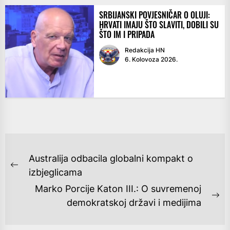
SRBIJANSKI POVJESNIČAR O OLUJI:
HRVATI IMAJU ŠTO SLAVITI, DOBILI SU
ŠTO IM I PRIPADA
Redakcija HN
6. Kolovoza 2026.
NAVIGACIJA
Australija odbacila globalni kompakt o
OBJAVA
Previous
izbjeglicama
post:
Marko Porcije Katon III.: O suvremenoj
Ne
demokratskoj državi i medijima
po