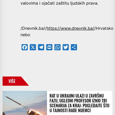
valovima i ojačati zaštitu ljudskih prava.
/Dnevnik.ba//
https://www.dnevnik.ba/
/Hrvatsko
nebo
Facebook
X
Telegram
PrintFriendly
WhatsApp
Twitter
Share
VIŠE
RAT U UKRAJINI ULAZI U ZAVRŠNU
FAZU, UGLEDNI PROFESOR IZNIO TRI
SCENARIJA ZA KRAJ: POGLEDAJTE ŠTO
U TAJNOSTI RADE NIJEMCI