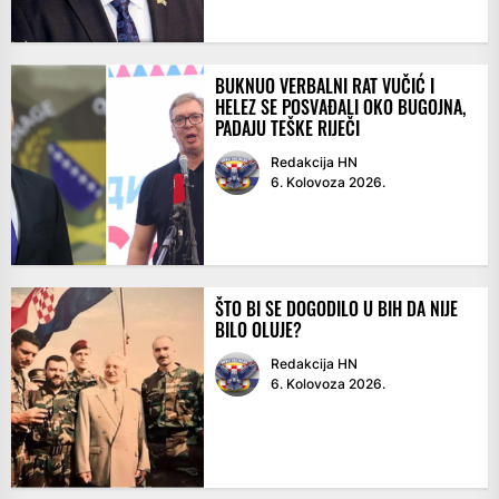
BUKNUO VERBALNI RAT VUČIĆ I
HELEZ SE POSVAĐALI OKO BUGOJNA,
PADAJU TEŠKE RIJEČI
Redakcija HN
6. Kolovoza 2026.
ŠTO BI SE DOGODILO U BIH DA NIJE
BILO OLUJE?
Redakcija HN
6. Kolovoza 2026.