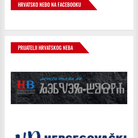
HRVATSKO NEBO NA FACEBOOKU
PRIJATELJI HRVATSKOG NEBA