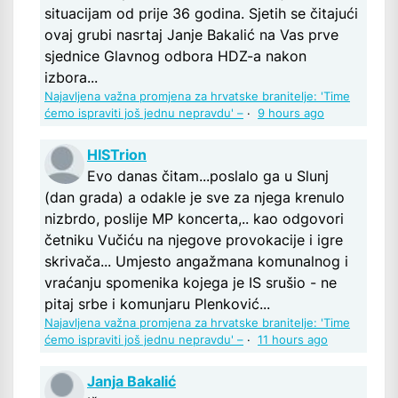
situacijam od prije 36 godina. Sjetih se čitajući
ovaj grubi nasrtaj Janje Bakalić na Vas prve
sjednice Glavnog odbora HDZ-a nakon
izbora...
Najavljena važna promjena za hrvatske branitelje: 'Time
ćemo ispraviti još jednu nepravdu' –
·
9 hours ago
HISTrion
Evo danas čitam...poslalo ga u Slunj
(dan grada) a odakle je sve za njega krenulo
nizbrdo, poslije MP koncerta,.. kao odgovori
četniku Vučiću na njegove provokacije i igre
skrivača... Umjesto angažmana komunalnog i
vraćanju spomenika kojega je IS srušio - ne
pitaj srbe i komunjaru Plenković...
Najavljena važna promjena za hrvatske branitelje: 'Time
ćemo ispraviti još jednu nepravdu' –
·
11 hours ago
Janja Bakalić