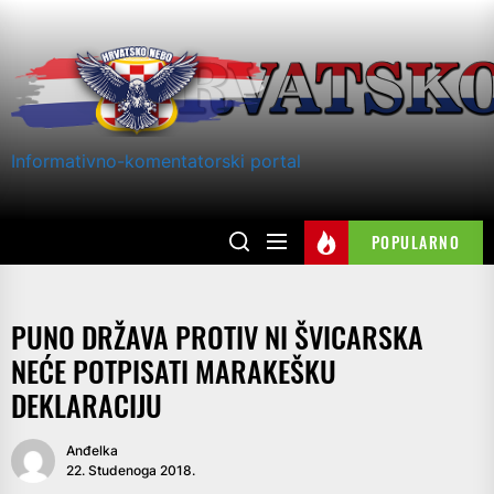
Skip
to
the
content
Informativno-komentatorski portal
POPULARNO
PUNO DRŽAVA PROTIV NI ŠVICARSKA
NEĆE POTPISATI MARAKEŠKU
DEKLARACIJU
Anđelka
22. Studenoga 2018.