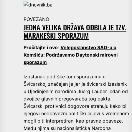
POVEZANO
JEDNA VELIKA DRŽAVA ODBILA JE TZV.
MARAKEŠKI SPORAZUM
Pročitajte i ovo
:
Veleposlanstvo SAD-a o
Komšiću: Podržavamo Daytonski mirovni
sporazum
Izostanak podrške tom sporazumu u
Švicarskoj značajan je jer je švicarski izaslanik
u Ujedinjenim narodima Juerg Lauber jedan od
dvojice glavnih pregovarača tog pakta.
Švicarski protivnici dogovora strahuju kako bi
njegovi neobavezni politički ciljevi s vremenom
mogli biti interpretirani kao pravne obaveze.
Među njima su nacionalistička Narodna