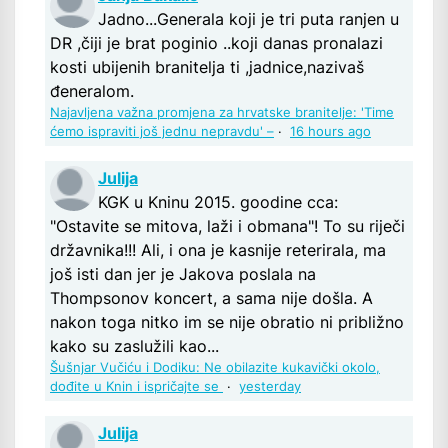
Jadno...Generala koji je tri puta ranjen u
DR ,čiji je brat poginio ..koji danas pronalazi
kosti ubijenih branitelja ti ,jadnice,nazivaš
đeneralom.
Najavljena važna promjena za hrvatske branitelje: 'Time
ćemo ispraviti još jednu nepravdu' –
·
16 hours ago
Julija
KGK u Kninu 2015. goodine cca:
"Ostavite se mitova, laži i obmana"! To su riječi
državnika!!! Ali, i ona je kasnije reterirala, ma
još isti dan jer je Jakova poslala na
Thompsonov koncert, a sama nije došla. A
nakon toga nitko im se nije obratio ni približno
kako su zaslužili kao...
Šušnjar Vučiću i Dodiku: Ne obilazite kukavički okolo,
dođite u Knin i ispričajte se
·
yesterday
Julija