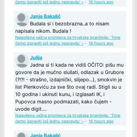
ćemo ispraviti još jednu nepravdu' –
·
16 hours ago
Janja Bakalić
Budala si i bezobrazna..a to nisam
napisala nikom. Budala !
Najavljena važna promjena za hrvatske branitelje: 'Time
ćemo ispraviti još jednu nepravdu' –
·
16 hours ago
Julija
Jadna si ti kada ne vidiš OČITO: pišu mu
govore da je mučno slušati, odlazak u Grubore
(?!?! - strašno, izdajnički, slijepo...), smokvin je
list Plenkoviću za sve što ovaj radi. Stigli su u
10 godina i ukinuti kunu, i izglasati IK, i
Pupovca masno podmazati, kako čujem -
uvode digit....
Najavljena važna promjena za hrvatske branitelje: 'Time
ćemo ispraviti još jednu nepravdu' –
·
16 hours ago
Janja Bakalić