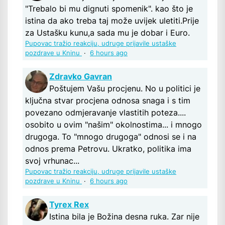
"Trebalo bi mu dignuti spomenik". kao što je
istina da ako treba taj može uvijek uletiti.Prije
za Ustašku kunu,a sada mu je dobar i Euro.
Pupovac tražio reakciju, udruge prijavile ustaške
pozdrave u Kninu
·
6 hours ago
Zdravko Gavran
Poštujem Vašu procjenu. No u politici je
ključna stvar procjena odnosa snaga i s tim
povezano odmjeravanje vlastitih poteza....
osobito u ovim "našim" okolnostima... i mnogo
drugoga. To "mnogo drugoga" odnosi se i na
odnos prema Petrovu. Ukratko, politika ima
svoj vrhunac...
Pupovac tražio reakciju, udruge prijavile ustaške
pozdrave u Kninu
·
6 hours ago
Tyrex Rex
Istina bila je Božina desna ruka. Zar nije