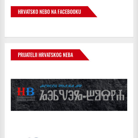
HRVATSKO NEBO NA FACEBOOKU
PRIJATELJI HRVATSKOG NEBA