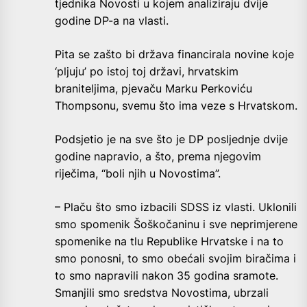
tjednika Novosti u kojem analiziraju dvije
godine DP-a na vlasti.
Pita se zašto bi država financirala novine koje
‘pljuju’ po istoj toj državi, hrvatskim
braniteljima, pjevaču Marku Perkoviću
Thompsonu, svemu što ima veze s Hrvatskom.
Podsjetio je na sve što je DP posljednje dvije
godine napravio, a što, prema njegovim
riječima, “boli njih u Novostima”.
– Plaču što smo izbacili SDSS iz vlasti. Uklonili
smo spomenik Šoškočaninu i sve neprimjerene
spomenike na tlu Republike Hrvatske i na to
smo ponosni, to smo obećali svojim biračima i
to smo napravili nakon 35 godina sramote.
Smanjili smo sredstva Novostima, ubrzali