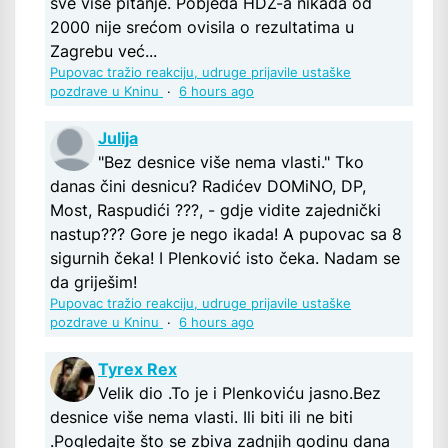
sve više pitanje. Pobjeda HDZ-a nikada od
2000 nije srećom ovisila o rezultatima u
Zagrebu već...
Pupovac tražio reakciju, udruge prijavile ustaške
pozdrave u Kninu
·
6 hours ago
Julija
"Bez desnice više nema vlasti." Tko
danas čini desnicu? Radićev DOMiNO, DP,
Most, Raspudići ???, - gdje vidite zajednički
nastup??? Gore je nego ikada! A pupovac sa 8
sigurnih čeka! I Plenković isto čeka. Nadam se
da griješim!
Pupovac tražio reakciju, udruge prijavile ustaške
pozdrave u Kninu
·
6 hours ago
Tyrex Rex
Velik dio .To je i Plenkoviću jasno.Bez
desnice više nema vlasti. Ili biti ili ne biti
.Pogledajte što se zbiva zadnjih godinu dana