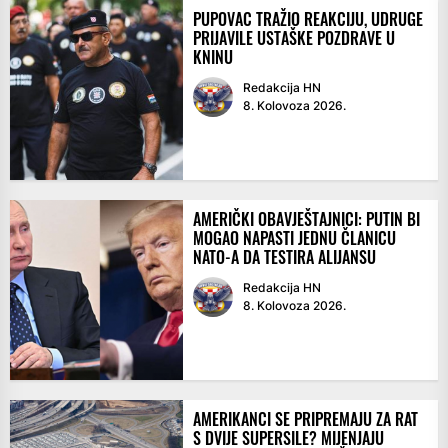
PUPOVAC TRAŽIO REAKCIJU, UDRUGE
PRIJAVILE USTAŠKE POZDRAVE U
KNINU
Redakcija HN
8. Kolovoza 2026.
AMERIČKI OBAVJEŠTAJNICI: PUTIN BI
MOGAO NAPASTI JEDNU ČLANICU
NATO-A DA TESTIRA ALIJANSU
Redakcija HN
8. Kolovoza 2026.
AMERIKANCI SE PRIPREMAJU ZA RAT
S DVIJE SUPERSILE? MIJENJAJU