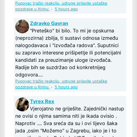
Pupovac tražio reakciju, udruge prijavile ustaške
pozdrave u Kninu
·
5 hours ago
Zdravko Gavran
"Preteško" bi bilo. To mi je opskurna
(neprozirna) zbilja, ti sustavi odnosa između
nalogodavaca i "izvođača radova". Suputnici
su zapravo interesne prišipetlje ili potencijalni
kandidati za preuzimanje uloge izvođača.
Radije bih se suzdržao od konkretnijeg
odgovora....
Pupovac tražio reakciju, udruge prijavile ustaške
pozdrave u Kninu
·
5 hours ago
Tyrex Rex
Vjerojatno ne griješite. Zajednički nastup
ne ovisi o njima samima niti je ikada ovisio .
Naprotiv .... Sva sreća da su i ovi lijevo šaka
jada ,osim "Možemo" u Zagrebu, iako je i to