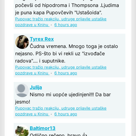
počevši od hipodroma i Thompsona .Ljudima
je puna kapa Pupovčevih "Ustašoida".
Pupovac tražio reakciju, udruge prijavile ustaške
pozdrave u Kninu
·
6 hours ago
Tyrex Rex
Čudna vremena. Mnogo toga je ostalo
nejasno. PS-što bi vi rekli uz "izvođače
radova".... i suputnike.
Pupovac tražio reakciju, udruge prijavile ustaške
pozdrave u Kninu
·
6 hours ago
Julija
Nismo mi uopće ujedinjeni!!! Da bar
jesmo!
Pupovac tražio reakciju, udruge prijavile ustaške
pozdrave u Kninu
·
6 hours ago
Baltimor13
Odlično rečeno, bravo 👍