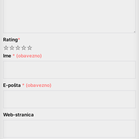
Rating
*
1
2
3
4
5
Ime
* (obavezno)
E-pošta
* (obavezno)
Web-stranica