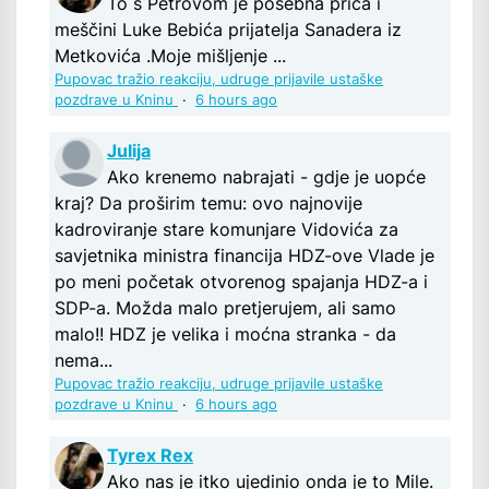
To s Petrovom je posebna priča i
meščini Luke Bebića prijatelja Sanadera iz
Metkovića .Moje mišljenje ...
Pupovac tražio reakciju, udruge prijavile ustaške
pozdrave u Kninu
·
6 hours ago
Julija
Ako krenemo nabrajati - gdje je uopće
kraj? Da proširim temu: ovo najnovije
kadroviranje stare komunjare Vidovića za
savjetnika ministra financija HDZ-ove Vlade je
po meni početak otvorenog spajanja HDZ-a i
SDP-a. Možda malo pretjerujem, ali samo
malo!! HDZ je velika i moćna stranka - da
nema...
Pupovac tražio reakciju, udruge prijavile ustaške
pozdrave u Kninu
·
6 hours ago
Tyrex Rex
Ako nas je itko ujedinio onda je to Mile.