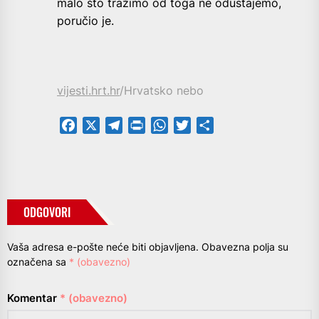
malo što tražimo od toga ne odustajemo,
poručio je.
vijesti.hrt.hr
/Hrvatsko nebo
Facebook
X
Telegram
PrintFriendly
WhatsApp
Twitter
Share
ODGOVORI
Vaša adresa e-pošte neće biti objavljena.
Obavezna polja su
označena sa
* (obavezno)
Komentar
* (obavezno)