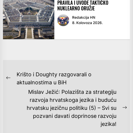
PRAVILA I UVODE TAKTIČKO
NUKLEARNO ORUŽJE
Redakcija HN
8. Kolovoza 2026.
NAVIGACIJA
Krišto i Doughty razgovarali o
OBJAVA
Previous
aktualnostima u BiH
post:
Mislav Ježić: Polazišta za strategiju
razvoja hrvatskoga jezika i buduću
hrvatsku jezičnu politiku (5) – Svi su
Ne
pozvani davati doprinose razvoju
po
jezika!