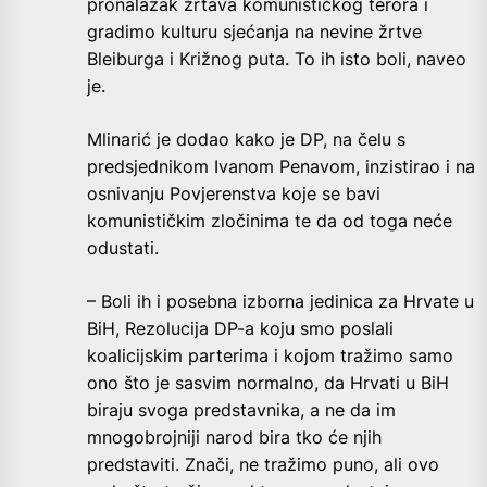
pronalazak žrtava komunističkog terora i
gradimo kulturu sjećanja na nevine žrtve
Bleiburga i Križnog puta. To ih isto boli, naveo
je.
Mlinarić je dodao kako je DP, na čelu s
predsjednikom Ivanom Penavom, inzistirao i na
osnivanju Povjerenstva koje se bavi
komunističkim zločinima te da od toga neće
odustati.
– Boli ih i posebna izborna jedinica za Hrvate u
BiH, Rezolucija DP-a koju smo poslali
koalicijskim parterima i kojom tražimo samo
ono što je sasvim normalno, da Hrvati u BiH
biraju svoga predstavnika, a ne da im
mnogobrojniji narod bira tko će njih
predstaviti. Znači, ne tražimo puno, ali ovo