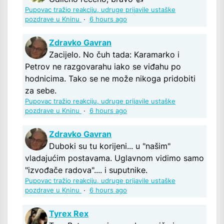
Pupovac tražio reakciju, udruge prijavile ustaške
pozdrave u Kninu
·
6 hours ago
Zdravko Gavran
Zacijelo. No čuh tada: Karamarko i
Petrov ne razgovarahu iako se viđahu po
hodnicima. Tako se ne može nikoga pridobiti
za sebe.
Pupovac tražio reakciju, udruge prijavile ustaške
pozdrave u Kninu
·
6 hours ago
Zdravko Gavran
Duboki su tu korijeni... u "našim"
vladajućim postavama. Uglavnom vidimo samo
"izvođače radova".... i suputnike.
Pupovac tražio reakciju, udruge prijavile ustaške
pozdrave u Kninu
·
6 hours ago
Tyrex Rex