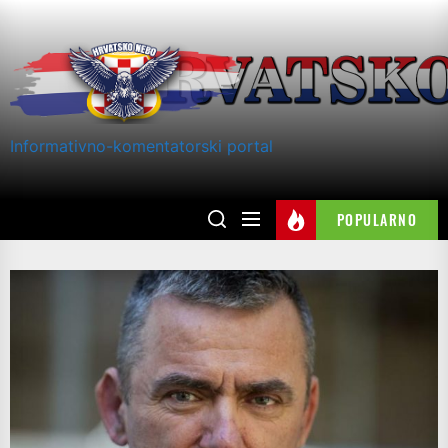
Skip
to
the
content
Informativno-komentatorski portal
POPULARNO