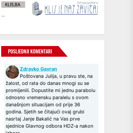
POSLJEDNJI KOMENTARI
Zdravko Gavran
Poštovana Julija, u pravu ste, na
žalost, od rata do danas mnogi su se
promijenili. Dopustite mi jednu parabolu
odnosno vremensku paralelu s ovom
današnjom situacijam od prije 36
godina. Sjetih se čitajući ovaj grubi
nasrtaj Janje Bakalić na Vas prve
sjednice Glavnog odbora HDZ-a nakon
izbora...