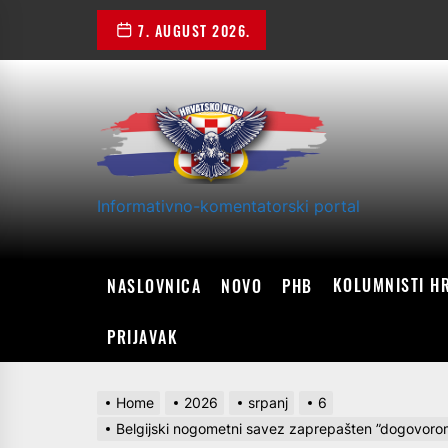
Skip
7. AUGUST 2026.
to
the
content
Informativno-komentatorski portal
KOLUMNISTI H
NASLOVNICA
NOVO
PHB
PRIJAVAK
Home
2026
srpanj
6
Belgijski nogometni savez zaprepašten ”dogovorom”