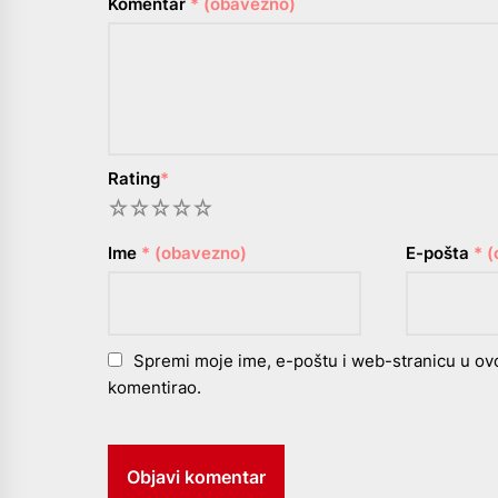
Komentar
* (obavezno)
Rating
*
1
2
3
4
5
Ime
* (obavezno)
E-pošta
* 
Spremi moje ime, e-poštu i web-stranicu u ov
komentirao.