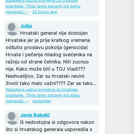
Najavljena važna promjena za hrvatske
branitelje: 'Time ćemo ispraviti još jednu
nepravdu' –
·
23 hours ago
Julija
Hrvatski general nije dostojan
Hrvatske jer je prije kratkog vremena
odšutio proslavu pokolja (genocida)
Hrvata i pečenja mladog svećenika na
ražnju od strane četnika. Niti zucnuo
nije. Kako može biti u TOJ Vladi???
Neshvatljivo. Zar su hrvatski nevini
životi tako malo važni???? Zar se tako...
Najavljena važna promjena za hrvatske
branitelje: 'Time ćemo ispraviti još jednu
nepravdu' –
·
yesterday
Janja Bakalić
Iš nedostojna si odgovora nakon
što si hrvatskog generala usporedila s