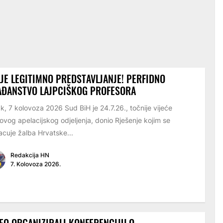
JE LEGITIMNO PREDSTAVLJANJE! PERFIDNO
AĐANSTVO LAJPCIŠKOG PROFESORA
k, 7 kolovoza 2026 Sud BiH je 24.7.26., točnije vijeće
ovog apelacijskog odjeljenja, donio Rješenje kojim se
cuje žalba Hrvatske...
Redakcija HN
7. Kolovoza 2026.