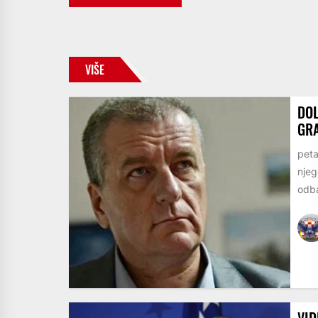
VIŠE
DOL
GR
peta
njeg
odba