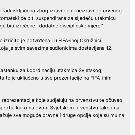
mčadi isključena zbog izravnog ili neizravnog crvenog
tomatski će biti suspendirana za sljedeću utakmicu
u biti izrečene i dodatne disciplinske mjere.”
izričito je potvrđena i u FIFA-inoj Okružnici
koja je svim savezima sudionicima dostavljena 12.
 sastanku za koordinaciju utakmica Svjetskog
a te je uključeno u sve prezentacije na FIFA-inim
.
h reprezentacija koje sudjeluju na prvenstvu te očuvao
 sportu, kako na ovom Svjetskom prvenstvu tako i na
ražuje sve moguće pravne i druge opcije koje su mu na