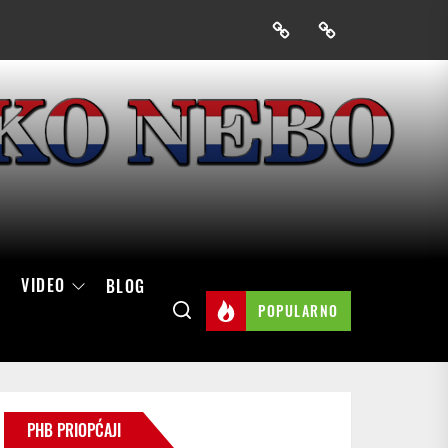
Prijavak
Skini
mobilnu
aplikaciju
Hrvatskog
neba
VIDEO
BLOG
POPULARNO
PHB PRIOPĆAJI