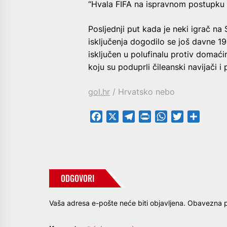
“Hvala FIFA na ispravnom postupku i
Posljednji put kada je neki igrač na
isključenja dogodilo se još davne 1
isključen u polufinalu protiv domaćin
koju su poduprli čileanski navijači i
gol.hr
/ Hrvatsko nebo
Facebook
X
Telegram
PrintFriendly
WhatsApp
Twitter
Share
ODGOVORI
Vaša adresa e-pošte neće biti objavljena.
Obavezna p