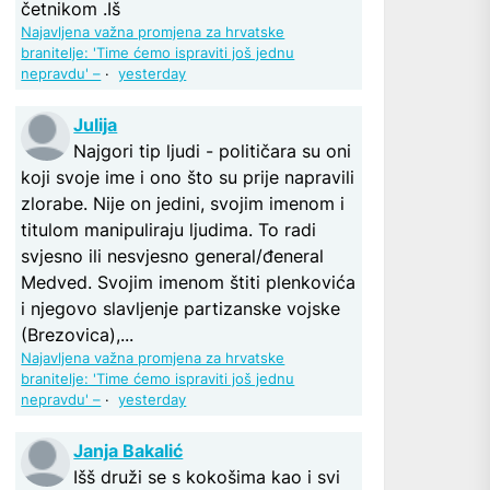
četnikom .Iš
Najavljena važna promjena za hrvatske
branitelje: 'Time ćemo ispraviti još jednu
nepravdu' –
·
yesterday
Julija
Najgori tip ljudi - političara su oni
koji svoje ime i ono što su prije napravili
zlorabe. Nije on jedini, svojim imenom i
titulom manipuliraju ljudima. To radi
svjesno ili nesvjesno general/đeneral
Medved. Svojim imenom štiti plenkovića
i njegovo slavljenje partizanske vojske
(Brezovica),...
Najavljena važna promjena za hrvatske
branitelje: 'Time ćemo ispraviti još jednu
nepravdu' –
·
yesterday
Janja Bakalić
Išš druži se s kokošima kao i svi