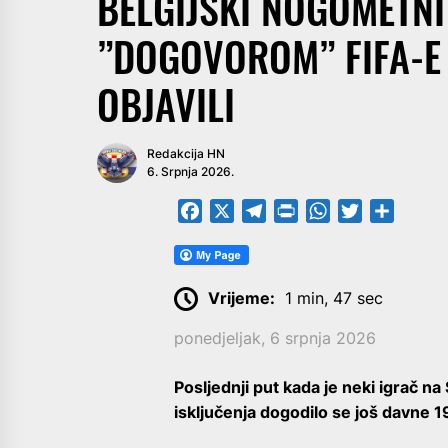
BELGIJSKI NOGOMETNI
”DOGOVOROM” FIFA-E 
OBJAVILI
Redakcija HN
6. Srpnja 2026.
Facebook
X
Telegram
PrintFriendly
WhatsApp
Twitter
Share
Vrijeme:
1 min, 47 sec
ponedjeljak, 6 srpnja 2026
Posljednji put kada je neki igrač n
isključenja dogodilo se još davne 