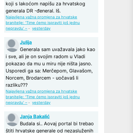
koji s lakoćom napišu za hrvatskog
generala DR -đeneral. Iš.
Najavljena važna promjena za hrvatske
branitelje: 'Time ćemo ispraviti još jednu
nepravdu' –
·
yesterday
Julija
Generala sam uvažavala jako kao
i sve, ali je on svojim radom u Vladi
pokazao da mu u miru nije ništa jasno.
Usporedi ga sa: Merčepom, Glavašom,
Norcem, Brodarcem - uočavaš li
razliku???
Najavljena važna promjena za hrvatske
branitelje: 'Time ćemo ispraviti još jednu
nepravdu' –
·
yesterday
Janja Bakalić
Budala si.. Aovaj portal bi trebao
štiti hrvatske generale od nezasluženih