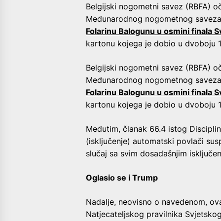
Belgijski nogometni savez (RBFA) o
Međunarodnog nogometnog saveza 
Folarinu Balogunu u osmini finala 
kartonu kojega je dobio u dvoboju 16
Belgijski nogometni savez (RBFA) o
Međunarodnog nogometnog saveza 
Folarinu Balogunu u osmini finala 
kartonu kojega je dobio u dvoboju 16
Međutim, članak 66.4 istog Discipli
(isključenje) automatski povlači su
slučaj sa svim dosadašnjim isključ
Oglasio se i Trump
Nadalje, neovisno o navedenom, ova
Natjecateljskog pravilnika Svjetsko