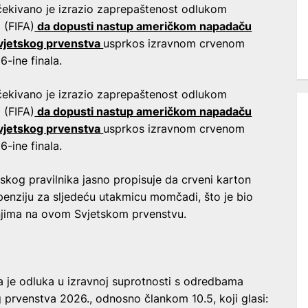
čekivano je izrazio zaprepaštenost odlukom
(FIFA)
da dopusti nastup američkom napadaču
Svjetskog prvenstva
usprkos izravnom crvenom
-ine finala.
čekivano je izrazio zaprepaštenost odlukom
(FIFA)
da dopusti nastup američkom napadaču
Svjetskog prvenstva
usprkos izravnom crvenom
-ine finala.
nskog pravilnika jasno propisuje da crveni karton
spenziju za sljedeću utakmicu momčadi, što je bio
enjima na ovom Svjetskom prvenstvu.
 je odluka u izravnoj suprotnosti s odredbama
g prvenstva 2026., odnosno člankom 10.5, koji glasi: