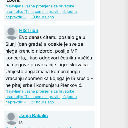
Najavljena važna promjena za hrvatske
branitelje: 'Time ćemo ispraviti još jednu
nepravdu' –
·
19 hours ago
HISTrion
Evo danas čitam...poslalo ga u
Slunj (dan grada) a odakle je sve za
njega krenulo nizbrdo, poslije MP
koncerta,.. kao odgovori četniku Vučiću
na njegove provokacije i igre skrivača...
Umjesto angažmana komunalnog i
vraćanju spomenika kojega je IS srušio -
ne pitaj srbe i komunjaru Plenković...
Najavljena važna promjena za hrvatske
branitelje: 'Time ćemo ispraviti još jednu
nepravdu' –
·
21 hours ago
Janja Bakalić
Iš