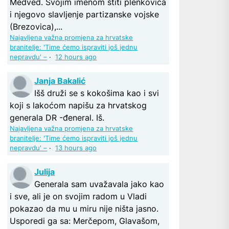
Medved. Svojim imenom štiti plenkovića
i njegovo slavljenje partizanske vojske
(Brezovica),...
Najavljena važna promjena za hrvatske
branitelje: 'Time ćemo ispraviti još jednu
nepravdu' –
·
12 hours ago
Janja Bakalić
Išš druži se s kokošima kao i svi
koji s lakoćom napišu za hrvatskog
generala DR -đeneral. Iš.
Najavljena važna promjena za hrvatske
branitelje: 'Time ćemo ispraviti još jednu
nepravdu' –
·
13 hours ago
Julija
Generala sam uvažavala jako kao
i sve, ali je on svojim radom u Vladi
pokazao da mu u miru nije ništa jasno.
Usporedi ga sa: Merčepom, Glavašom,