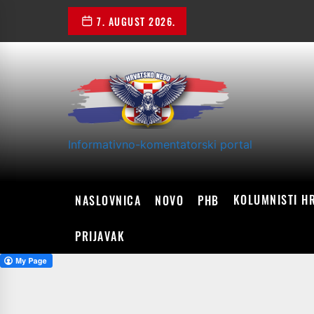
Skip
7. AUGUST 2026.
to
the
content
Informativno-komentatorski portal
KOLUMNISTI H
NASLOVNICA
NOVO
PHB
PRIJAVAK