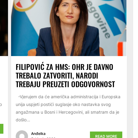
FILIPOVIĆ ZA HMS: OHR JE DAVNO
TREBALO ZATVORITI, NARODI
TREBAJU PREUZETI ODGOVORNOST
-Vjerujem da će američka administracija i Europska
o
unija uspjeti postići suglasje oko nastavka svog
angažmana u Bosni i Hercegovini, ali smatram da je
došlo...
Anđelka
READ MORE