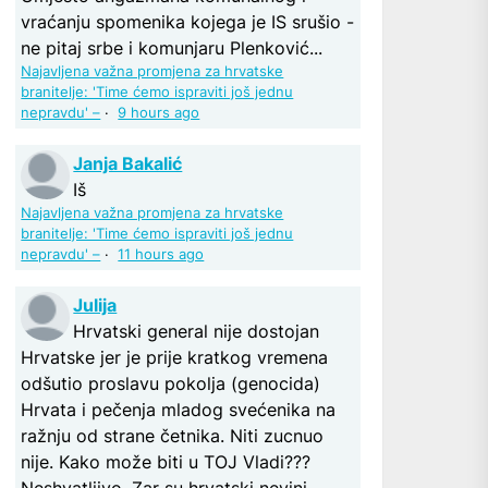
vraćanju spomenika kojega je IS srušio -
ne pitaj srbe i komunjaru Plenković...
Najavljena važna promjena za hrvatske
branitelje: 'Time ćemo ispraviti još jednu
nepravdu' –
·
9 hours ago
Janja Bakalić
Iš
Najavljena važna promjena za hrvatske
branitelje: 'Time ćemo ispraviti još jednu
nepravdu' –
·
11 hours ago
Julija
Hrvatski general nije dostojan
Hrvatske jer je prije kratkog vremena
odšutio proslavu pokolja (genocida)
Hrvata i pečenja mladog svećenika na
ražnju od strane četnika. Niti zucnuo
nije. Kako može biti u TOJ Vladi???
Neshvatljivo. Zar su hrvatski nevini