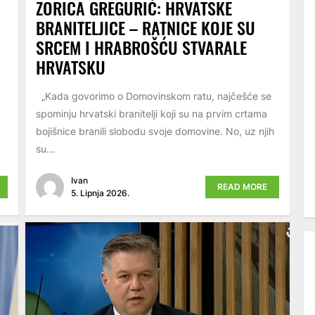
ZORICA GREGURIĆ: HRVATSKE
BRANITELJICE – RATNICE KOJE SU
SRCEM I HRABROŠĆU STVARALE
HRVATSKU
„Kada govorimo o Domovinskom ratu, najčešće se
spominju hrvatski branitelji koji su na prvim crtama
bojišnice branili slobodu svoje domovine. No, uz njih
su...
Ivan
READ MORE
5. Lipnja 2026.