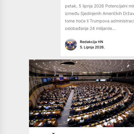
petak, 5 lipnja 2026 Potencijalni m
između Sjedinjenih Američkih Država
tome hoće li Trumpova administracij
oslobađanje 24 milijarde...
Redakcija HN
5. Lipnja 2026.