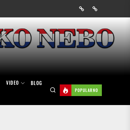
Prijavak
Skini
mobilnu
aplikaciju
Hrvatskog
neba
VIDEO
BLOG
POPULARNO