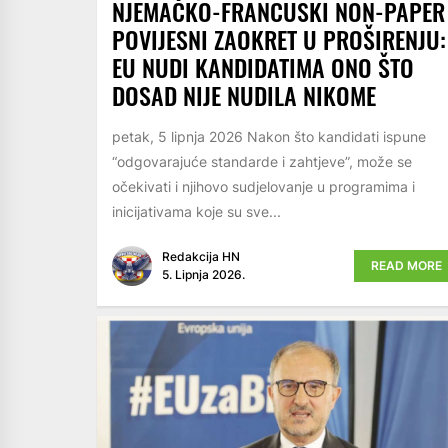
NJEMAČKO-FRANCUSKI NON-PAPER
POVIJESNI ZAOKRET U PROŠIRENJU:
EU NUDI KANDIDATIMA ONO ŠTO
DOSAD NIJE NUDILA NIKOME
petak, 5 lipnja 2026 Nakon što kandidati ispune
“odgovarajuće standarde i zahtjeve”, može se
očekivati i njihovo sudjelovanje u programima i
inicijativama koje su sve...
Redakcija HN
READ MORE
5. Lipnja 2026.