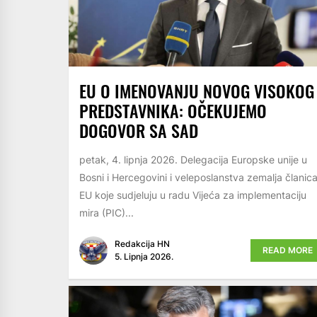
EU O IMENOVANJU NOVOG VISOKOG
PREDSTAVNIKA: OČEKUJEMO
DOGOVOR SA SAD
petak, 4. lipnja 2026. Delegacija Europske unije u
Bosni i Hercegovini i veleposlanstva zemalja članic
EU koje sudjeluju u radu Vijeća za implementaciju
mira (PIC)...
Redakcija HN
READ MORE
5. Lipnja 2026.