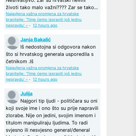
životi tako malo važni???? Zar se tako...
Najavljena važna promjena za hrvatske
branitelje: 'Time ćemo ispraviti još jednu
e
nepravdu' –
·
12 hours ago
Janja Bakalić
Iš nedostojna si odgovora nakon
što si hrvatskog generala usporedila s
četnikom .Iš
Najavljena važna promjena za hrvatske
branitelje: 'Time ćemo ispraviti još jednu
nepravdu' –
·
12 hours ago
Julija
Najgori tip ljudi - političara su oni
koji svoje ime i ono što su prije napravili
zlorabe. Nije on jedini, svojim imenom i
titulom manipuliraju ljudima. To radi
svjesno ili nesvjesno general/đeneral