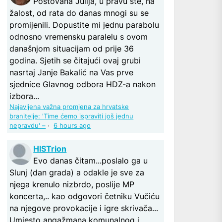
Poštovana Julija, u pravu ste, na
žalost, od rata do danas mnogi su se
promijenili. Dopustite mi jednu parabolu
odnosno vremensku paralelu s ovom
današnjom situacijam od prije 36
godina. Sjetih se čitajući ovaj grubi
nasrtaj Janje Bakalić na Vas prve
sjednice Glavnog odbora HDZ-a nakon
izbora...
Najavljena važna promjena za hrvatske
branitelje: 'Time ćemo ispraviti još jednu
nepravdu' –
·
6 hours ago
HISTrion
Evo danas čitam...poslalo ga u
Slunj (dan grada) a odakle je sve za
njega krenulo nizbrdo, poslije MP
koncerta,.. kao odgovori četniku Vučiću
na njegove provokacije i igre skrivača...
Umjesto angažmana komunalnog i