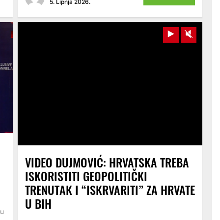
5. Lipnja 2026.
Play
Unmut
VIDEO DUJMOVIĆ: HRVATSKA TREBA
ISKORISTITI GEOPOLITIČKI
TRENUTAK I “ISKRVARITI” ZA HRVATE
U BIH
vu