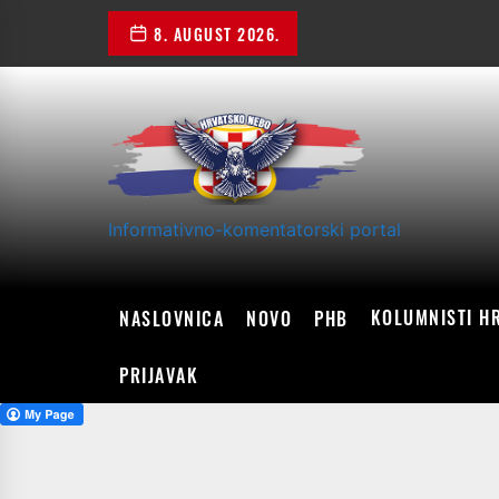
Skip
8. AUGUST 2026.
to
the
content
Informativno-komentatorski portal
KOLUMNISTI H
NASLOVNICA
NOVO
PHB
PRIJAVAK