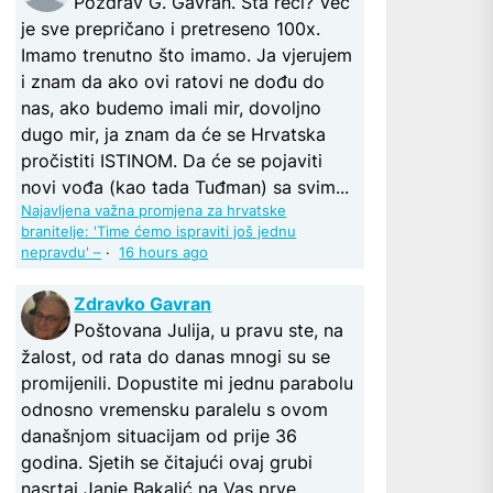
Pozdrav G. Gavran. Šta reći? Već
je sve prepričano i pretreseno 100x.
Imamo trenutno što imamo. Ja vjerujem
i znam da ako ovi ratovi ne dođu do
nas, ako budemo imali mir, dovoljno
dugo mir, ja znam da će se Hrvatska
pročistiti ISTINOM. Da će se pojaviti
novi vođa (kao tada Tuđman) sa svim...
Najavljena važna promjena za hrvatske
branitelje: 'Time ćemo ispraviti još jednu
nepravdu' –
·
16 hours ago
Zdravko Gavran
Poštovana Julija, u pravu ste, na
žalost, od rata do danas mnogi su se
promijenili. Dopustite mi jednu parabolu
odnosno vremensku paralelu s ovom
današnjom situacijam od prije 36
godina. Sjetih se čitajući ovaj grubi
nasrtaj Janje Bakalić na Vas prve