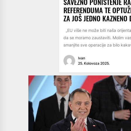
SAVEZNO PONIŠTENJE R
REFERENDUMA TE OPTUŽ
ZA JOŠ JEDNO KAZNENO 
„EU više ne može biti naša orijenta
da se moramo zaustaviti. Molim vas
smanjite sve operacije za bilo kaka
Ivan
25. Kolovoza 2025.