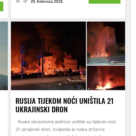
25. Kolovoza 2025.
RUSIJA TIJEKOM NOĆI UNIŠTILA 21
UKRAJINSKI DRON
Ruske obrambene jedinice uništile su tijekom noći
21 ukrajinski dron, izvijestila je ruska državna