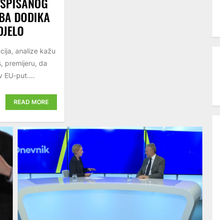
ASPISANOG
BA DODIKA
DJELO
cija, analize kažu
, premijeru, da
v EU-put....
READ MORE