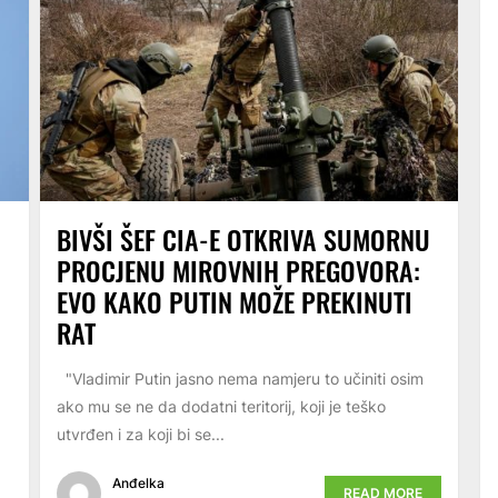
BIVŠI ŠEF CIA-E OTKRIVA SUMORNU
PROCJENU MIROVNIH PREGOVORA:
EVO KAKO PUTIN MOŽE PREKINUTI
RAT
"Vladimir Putin jasno nema namjeru to učiniti osim
ako mu se ne da dodatni teritorij, koji je teško
utvrđen i za koji bi se...
Anđelka
READ MORE