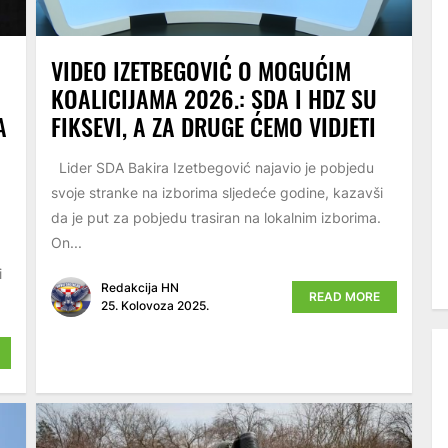
VIDEO IZETBEGOVIĆ O MOGUĆIM
KOALICIJAMA 2026.: SDA I HDZ SU
A
FIKSEVI, A ZA DRUGE ĆEMO VIDJETI
Lider SDA Bakira Izetbegović najavio je pobjedu
svoje stranke na izborima sljedeće godine, kazavši
da je put za pobjedu trasiran na lokalnim izborima.
On...
i
Redakcija HN
READ MORE
25. Kolovoza 2025.