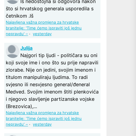
Iš nedostojna si odgovora nakon
što si hrvatskog generala usporedila s
četnikom .Iš
Najavljena važna promjena za hrvatske
branitelje: 'Time ćemo ispraviti još jednu
nepravdu' –
·
yesterday
Julija
Najgori tip ljudi - političara su oni
koji svoje ime i ono što su prije napravili
zlorabe. Nije on jedini, svojim imenom i
titulom manipuliraju ljudima. To radi
svjesno ili nesvjesno general/đeneral
Medved. Svojim imenom štiti plenkovića
i njegovo slavljenje partizanske vojske
(Brezovica),...
Najavljena važna promjena za hrvatske
branitelje: 'Time ćemo ispraviti još jednu
nepravdu' –
·
yesterday