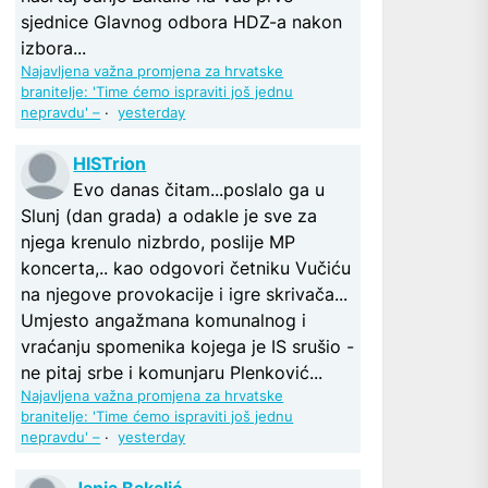
sjednice Glavnog odbora HDZ-a nakon
izbora...
Najavljena važna promjena za hrvatske
branitelje: 'Time ćemo ispraviti još jednu
nepravdu' –
·
yesterday
HISTrion
Evo danas čitam...poslalo ga u
Slunj (dan grada) a odakle je sve za
njega krenulo nizbrdo, poslije MP
koncerta,.. kao odgovori četniku Vučiću
na njegove provokacije i igre skrivača...
Umjesto angažmana komunalnog i
vraćanju spomenika kojega je IS srušio -
ne pitaj srbe i komunjaru Plenković...
Najavljena važna promjena za hrvatske
branitelje: 'Time ćemo ispraviti još jednu
nepravdu' –
·
yesterday
Janja Bakalić