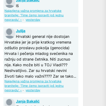
Iš
Najavljena važna promjena za hrvatske
branitelje: 'Time ćemo ispraviti još jednu
nepravdu' –
·
yesterday
Julija
Hrvatski general nije dostojan
Hrvatske jer je prije kratkog vremena
odšutio proslavu pokolja (genocida)
Hrvata i pečenja mladog svećenika na
ražnju od strane četnika. Niti zucnuo
nije. Kako može biti u TOJ Vladi???
Neshvatljivo. Zar su hrvatski nevini
životi tako malo važni???? Zar se tako...
Najavljena važna promjena za hrvatske
branitelje: 'Time ćemo ispraviti još jednu
nepravdu' –
·
yesterday
Janja Bakalić