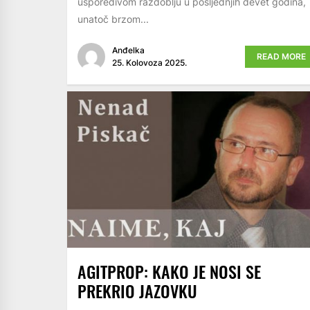
usporedivom razdoblju u posljednjih devet godina,
unatoč brzom...
Anđelka
READ MORE
25. Kolovoza 2025.
AGITPROP: KAKO JE NOSI SE
PREKRIO JAZOVKU