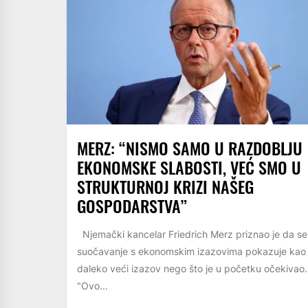
MERZ: “NISMO SAMO U RAZDOBLJU
EKONOMSKE SLABOSTI, VEĆ SMO U
STRUKTURNOJ KRIZI NAŠEG
GOSPODARSTVA”
Njemački kancelar Friedrich Merz priznao je da se
suočavanje s ekonomskim izazovima pokazuje kao
daleko veći izazov nego što je u početku očekivao.
"Ovo...