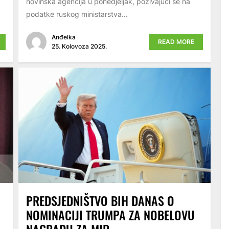
novinska agencija u ponedjeljak, pozivajući se na
podatke ruskog ministarstva...
Anđelka
READ MORE
25. Kolovoza 2025.
PREDSJEDNIŠTVO BIH DANAS O
NOMINACIJI TRUMPA ZA NOBELOVU
NAGRADU ZA MIR