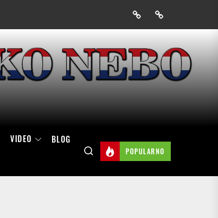
Prijavak
Skini
mobilnu
aplikaciju
Hrvatskog
neba
VIDEO
BLOG
POPULARNO