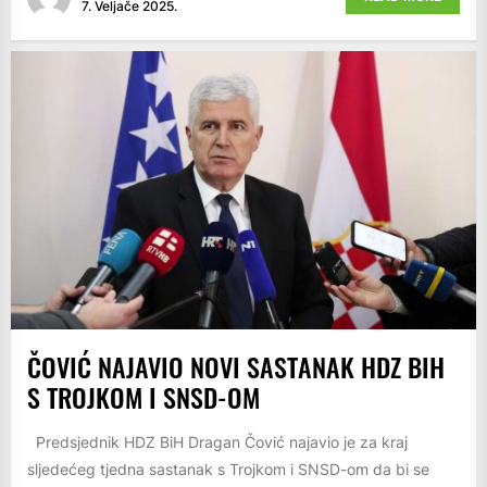
7. Veljače 2025.
ČOVIĆ NAJAVIO NOVI SASTANAK HDZ BIH
S TROJKOM I SNSD-OM
Predsjednik HDZ BiH Dragan Čović najavio je za kraj
sljedećeg tjedna sastanak s Trojkom i SNSD-om da bi se