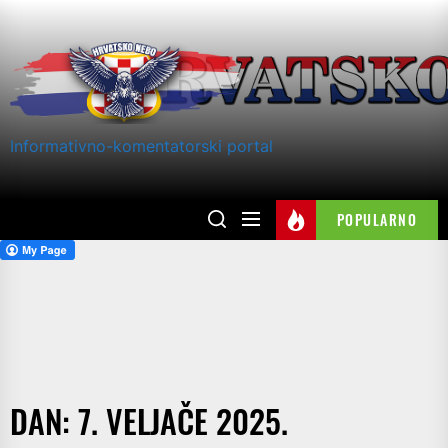
Skip
to
the
content
Informativno-komentatorski portal
POPULARNO
DAN:
7. VELJAČE 2025.