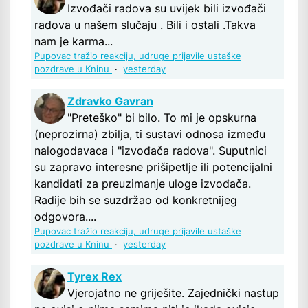
Izvođači radova su uvijek bili izvođači
radova u našem slučaju . Bili i ostali .Takva
nam je karma...
Pupovac tražio reakciju, udruge prijavile ustaške
pozdrave u Kninu
·
yesterday
Zdravko Gavran
"Preteško" bi bilo. To mi je opskurna
(neprozirna) zbilja, ti sustavi odnosa između
nalogodavaca i "izvođača radova". Suputnici
su zapravo interesne prišipetlje ili potencijalni
kandidati za preuzimanje uloge izvođača.
Radije bih se suzdržao od konkretnijeg
odgovora....
Pupovac tražio reakciju, udruge prijavile ustaške
pozdrave u Kninu
·
yesterday
Tyrex Rex
Vjerojatno ne griješite. Zajednički nastup