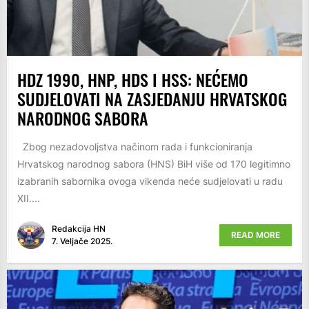
HDZ 1990, HNP, HDS I HSS: NEĆEMO
SUDJELOVATI NA ZASJEDANJU HRVATSKOG
NARODNOG SABORA
Zbog nezadovoljstva načinom rada i funkcioniranja
Hrvatskog narodnog sabora (HNS) BiH više od 170 legitimno
izabranih sabornika ovoga vikenda neće sudjelovati u radu
XII....
Redakcija HN
READ MORE
7. Veljače 2025.