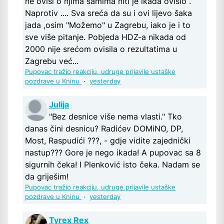
ne ovisi o njima samima niti je ikada ovisio .
Naprotiv .... Sva sreća da su i ovi lijevo šaka
jada ,osim "Možemo" u Zagrebu, iako je i to
sve više pitanje. Pobjeda HDZ-a nikada od
2000 nije srećom ovisila o rezultatima u
Zagrebu već...
Pupovac tražio reakciju, udruge prijavile ustaške
pozdrave u Kninu
·
yesterday
Julija
"Bez desnice više nema vlasti." Tko
danas čini desnicu? Radićev DOMiNO, DP,
Most, Raspudići ???, - gdje vidite zajednički
nastup??? Gore je nego ikada! A pupovac sa 8
sigurnih čeka! I Plenković isto čeka. Nadam se
da griješim!
Pupovac tražio reakciju, udruge prijavile ustaške
pozdrave u Kninu
·
yesterday
Tyrex Rex