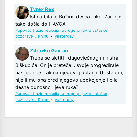
Tyrex Rex
Istina bila je Božina desna ruka. Zar nije
tako došla do HAVCA
Pupovac tražio reakciju, udruge prijavile ustaške
pozdrave u Kninu
·
yesterday
Zdravko Gavran
Treba se sjetiti i dugovječnog ministra
Biškupića. On je preteča... svoje progredirale
nasljednice... ali na njegovoj putanji. Uostalom,
nije li mu ona pred njegovo upokojenje i bila
desna odnosno lijeva ruka?
Pupovac tražio reakciju, udruge prijavile ustaške
pozdrave u Kninu
·
yesterday