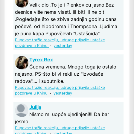
Velik dio .To je i Plenkoviću jasno.Bez
desnice više nema vlasti. Ili biti ili ne biti
.Pogledajte što se zbiva zadnjih godinu dana
počevši od hipodroma i Thompsona .Ljudima
je puna kapa Pupovčevih "Ustašoida".
Pupovac tražio reakciju, udruge prijavile ustaške
pozdrave u Kninu
·
yesterday
Tyrex Rex
Čudna vremena. Mnogo toga je ostalo
nejasno. PS-što bi vi rekli uz "izvođače
radova".... i suputnike.
Pupovac tražio reakciju, udruge prijavile ustaške
pozdrave u Kninu
·
yesterday
Julija
Nismo mi uopće ujedinjeni!!! Da bar
jesmo!
Pupovac tražio reakciju, udruge prijavile ustaške
pozdrave u Kninu
·
yesterday