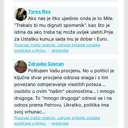
Tyrex Rex
Ako nas je itko ujedinio onda je to Mile.
"Trebalo bi mu dignuti spomenik". kao što je
istina da ako treba taj može uvijek uletiti.Prije
za Ustašku kunu,a sada mu je dobar i Euro.
Pupovac tražio reakciju, udruge prijavile ustaške
pozdrave u Kninu
·
yesterday
Zdravko Gavran
Poštujem Vašu procjenu. No u politici je
ključna stvar procjena odnosa snaga i s tim
povezano odmjeravanje vlastitih poteza....
osobito u ovim "našim" okolnostima... i mnogo
drugoga. To "mnogo drugoga" odnosi se i na
odnos prema Petrovu. Ukratko, politika ima
svoj vrhunac...
Pupovac tražio reakciju, udruge prijavile ustaške
pozdrave u Kninu
·
yesterday