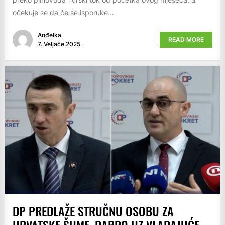
očekuje se da će se isporuke...
Anđelka
READ MORE
7. Veljače 2025.
DP PREDLAŽE STRUČNU OSOBU ZA
HRVATSKE ŠUME, DABRO UZ VLADAJUĆE