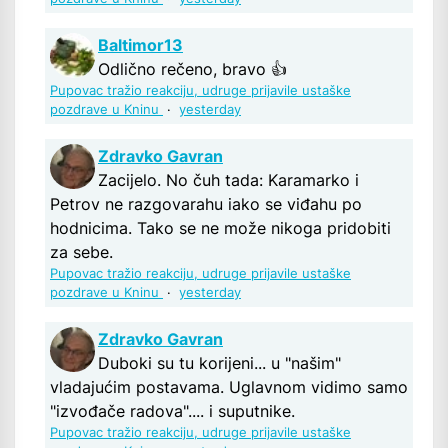
Baltimor13
Odlično rečeno, bravo 👍
Pupovac tražio reakciju, udruge prijavile ustaške
pozdrave u Kninu
·
yesterday
Zdravko Gavran
Zacijelo. No čuh tada: Karamarko i
Petrov ne razgovarahu iako se viđahu po
hodnicima. Tako se ne može nikoga pridobiti
za sebe.
Pupovac tražio reakciju, udruge prijavile ustaške
pozdrave u Kninu
·
yesterday
Zdravko Gavran
Duboki su tu korijeni... u "našim"
vladajućim postavama. Uglavnom vidimo samo
"izvođače radova".... i suputnike.
Pupovac tražio reakciju, udruge prijavile ustaške