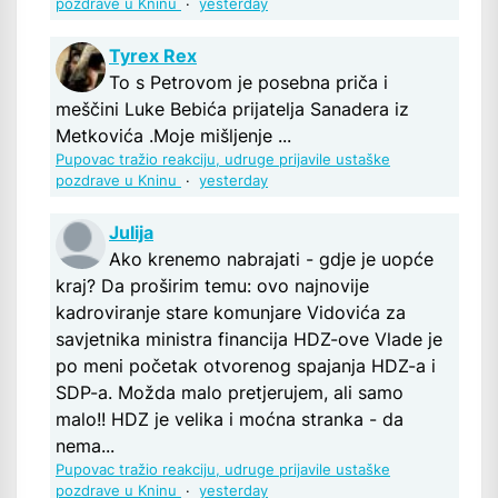
pozdrave u Kninu
·
yesterday
Tyrex Rex
To s Petrovom je posebna priča i
meščini Luke Bebića prijatelja Sanadera iz
Metkovića .Moje mišljenje ...
Pupovac tražio reakciju, udruge prijavile ustaške
pozdrave u Kninu
·
yesterday
Julija
Ako krenemo nabrajati - gdje je uopće
kraj? Da proširim temu: ovo najnovije
kadroviranje stare komunjare Vidovića za
savjetnika ministra financija HDZ-ove Vlade je
po meni početak otvorenog spajanja HDZ-a i
SDP-a. Možda malo pretjerujem, ali samo
malo!! HDZ je velika i moćna stranka - da
nema...
Pupovac tražio reakciju, udruge prijavile ustaške
pozdrave u Kninu
·
yesterday