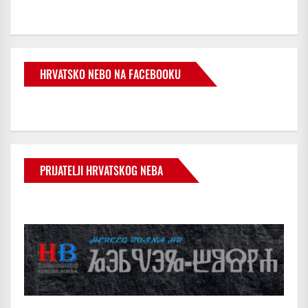
HRVATSKO NEBO NA FACEBOOKU
PRIJATELJI HRVATSKOG NEBA