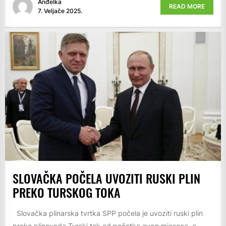
Anđelka
READ MORE
7. Veljače 2025.
SLOVAČKA POČELA UVOZITI RUSKI PLIN
PREKO TURSKOG TOKA
Slovačka plinarska tvrtka SPP počela je uvoziti ruski plin
preko plinovoda Turski tok od početka ovog mjeseca, a