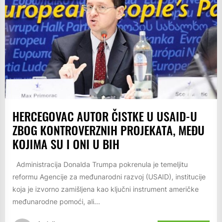
HERCEGOVAC AUTOR ČISTKE U USAID-U
ZBOG KONTROVERZNIH PROJEKATA, MEĐU
KOJIMA SU I ONI U BIH
Administracija Donalda Trumpa pokrenula je temeljitu
reformu Agencije za međunarodni razvoj (USAID), institucije
koja je izvorno zamišljena kao ključni instrument američke
međunarodne pomoći, ali...