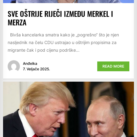
SVE OŠTRIJE RIJEČI IZMEĐU MERKEL I
MERZA
Bivša kancelarka smatra kako je „pogrešno“ što je njen
nasljednik na čelu CDU ustrajao u oštrijim propisima za
migrante čak i pod cijenu podrške...
Anđelka
READ MORE
7. Veljače 2025.