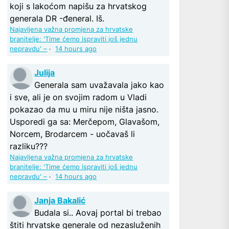
koji s lakoćom napišu za hrvatskog
generala DR -đeneral. Iš.
Najavljena važna promjena za hrvatske
branitelje: 'Time ćemo ispraviti još jednu
nepravdu' –
·
14 hours ago
Julija
Generala sam uvažavala jako kao
i sve, ali je on svojim radom u Vladi
pokazao da mu u miru nije ništa jasno.
Usporedi ga sa: Merčepom, Glavašom,
Norcem, Brodarcem - uočavaš li
razliku???
Najavljena važna promjena za hrvatske
branitelje: 'Time ćemo ispraviti još jednu
nepravdu' –
·
14 hours ago
Janja Bakalić
Budala si.. Aovaj portal bi trebao
štiti hrvatske generale od nezasluženih