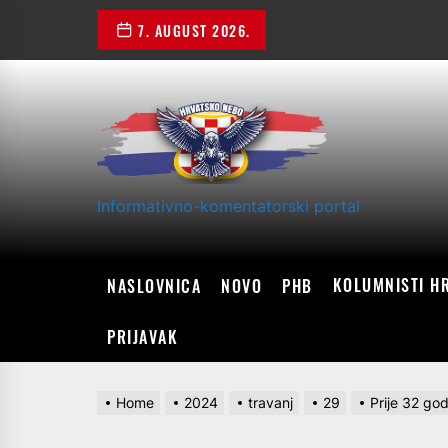
Skip
7. AUGUST 2026.
to
the
content
Informativno-komentatorski portal
KOLUMNISTI H
NASLOVNICA
NOVO
PHB
PRIJAVAK
Home
2024
travanj
29
Prije 32 go