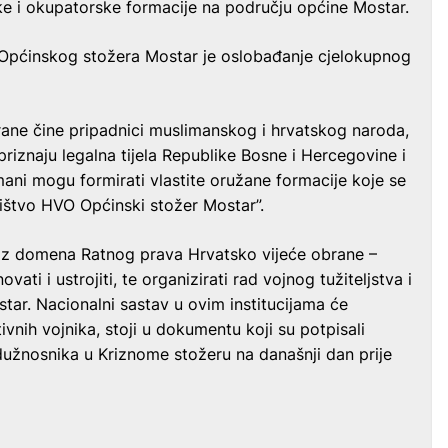
ke i okupatorske formacije na području općine Mostar.
 Općinskog stožera Mostar je oslobađanje cjelokupnog
rane čine pripadnici muslimanskog i hrvatskog naroda,
priznaju legalna tijela Republike Bosne i Hercegovine i
mani mogu formirati vlastite oružane formacije koje se
ištvo HVO Općinski stožer Mostar”.
 iz domena Ratnog prava Hrvatsko vijeće obrane –
ati i ustrojiti, te organizirati rad vojnog tužiteljstva i
ar. Nacionalni sastav u ovim institucijama će
vnih vojnika, stoji u dokumentu koji su potpisali
 dužnosnika u Kriznome stožeru na današnji dan prije