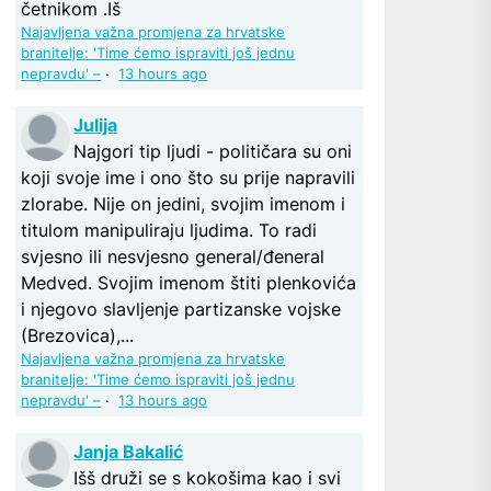
četnikom .Iš
Najavljena važna promjena za hrvatske
branitelje: 'Time ćemo ispraviti još jednu
nepravdu' –
·
13 hours ago
Julija
Najgori tip ljudi - političara su oni
koji svoje ime i ono što su prije napravili
zlorabe. Nije on jedini, svojim imenom i
titulom manipuliraju ljudima. To radi
svjesno ili nesvjesno general/đeneral
Medved. Svojim imenom štiti plenkovića
i njegovo slavljenje partizanske vojske
(Brezovica),...
Najavljena važna promjena za hrvatske
branitelje: 'Time ćemo ispraviti još jednu
nepravdu' –
·
13 hours ago
Janja Bakalić
Išš druži se s kokošima kao i svi