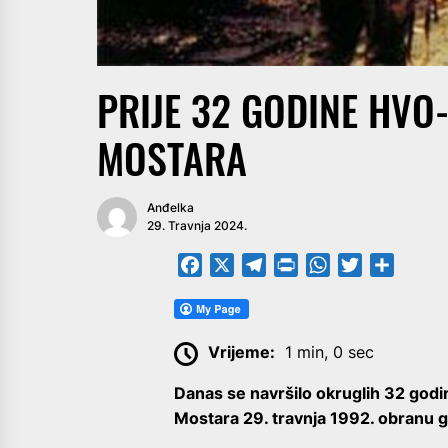
PRIJE 32 GODINE HVO
MOSTARA
Anđelka
29. Travnja 2024.
Facebook
X
Telegram
PrintFriendly
WhatsApp
Twitter
Share
Vrijeme:
1 min, 0 sec
Danas se navršilo okruglih 32 godi
Mostara 29. travnja 1992. obranu 