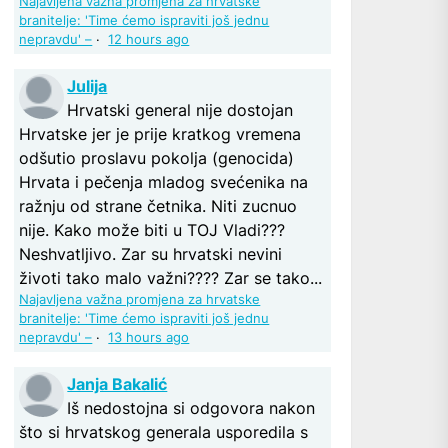
Najavljena važna promjena za hrvatske
branitelje: 'Time ćemo ispraviti još jednu
nepravdu' –
·
12 hours ago
Julija
Hrvatski general nije dostojan
Hrvatske jer je prije kratkog vremena
odšutio proslavu pokolja (genocida)
Hrvata i pečenja mladog svećenika na
ražnju od strane četnika. Niti zucnuo
nije. Kako može biti u TOJ Vladi???
Neshvatljivo. Zar su hrvatski nevini
životi tako malo važni???? Zar se tako...
Najavljena važna promjena za hrvatske
branitelje: 'Time ćemo ispraviti još jednu
nepravdu' –
·
13 hours ago
Janja Bakalić
Iš nedostojna si odgovora nakon
što si hrvatskog generala usporedila s