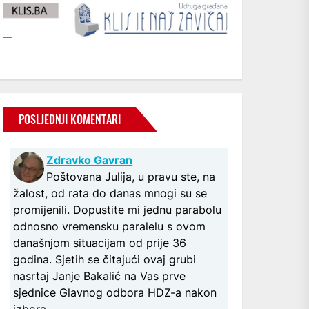
POSLJEDNJI KOMENTARI
Zdravko Gavran
Poštovana Julija, u pravu ste, na
žalost, od rata do danas mnogi su se
promijenili. Dopustite mi jednu parabolu
odnosno vremensku paralelu s ovom
današnjom situacijam od prije 36
godina. Sjetih se čitajući ovaj grubi
nasrtaj Janje Bakalić na Vas prve
sjednice Glavnog odbora HDZ-a nakon
izbora...