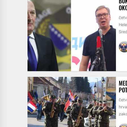
BUK
OKO
četv
Hele
Sred
MED
POT
četv
hrva
zako