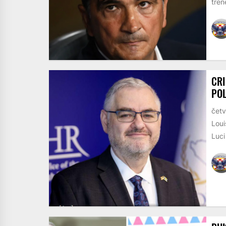
trene
CRI
POL
četv
Loui
Luci