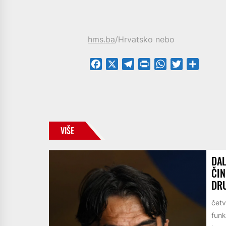
hms.ba
/Hrvatsko nebo
Facebook
X
Telegram
PrintFriendly
WhatsApp
Twitter
Share
VIŠE
DAL
ČIN
DRU
četv
funk