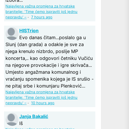
Najavljena važna promjena za hrvatske
branitelje: 'Time ćemo ispraviti još jednu
nepravdu' –
·
7 hours ago
HISTrion
Evo danas čitam...poslalo ga u
Slunj (dan grada) a odakle je sve za
njega krenulo nizbrdo, poslije MP
koncerta,.. kao odgovori četniku Vučiću
na njegove provokacije i igre skrivača...
Umjesto angažmana komunalnog i
vraćanju spomenika kojega je IS srušio -
ne pitaj srbe i komunjaru Plenković...
Najavljena važna promjena za hrvatske
branitelje: 'Time ćemo ispraviti još jednu
nepravdu' –
·
10 hours ago
Janja Bakalić
Iš