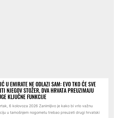
IĆ U EMIRATE NE ODLAZI SAM: EVO TKO ĆE SVE
ITI NJEGOV STOŽER, DVA HRVATA PREUZIMAJU
GE KLJUČNE FUNKCIJE
rtak, 6 kolovoza 2026 Zanimljivo je kako bi vrlo važnu
ciju u tamošnjem nogometu trebao preuzeti drugi hrvatski