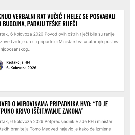
NUO VERBALNI RAT VUČIĆ I HELEZ SE POSVAĐALI
 BUGOJNA, PADAJU TEŠKE RIJEČI
rtak, 6 kolovoza 2026 Povod ovih oštrih riječi bile su ranije
zove tvrdnje da su pripadnici Ministarstva unutarnjih poslova
njobosanskog...
Redakcija HN
6. Kolovoza 2026.
VED O MIROVINAMA PRIPADNIKA HVO: “TO JE
PUNO KRIVO IŠČITAVANJE ZAKONA”
rtak, 6 kolovoza 2026 Potpredsjednik Vlade RH i ministar
tskih branitelja Tomo Medved najavio je kako će izmjene