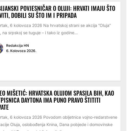
IJANSKI POVJESNIČAR O OLUJI: HRVATI IMAJU ŠTO
VITI, DOBILI SU ŠTO IM I PRIPADA
rtak, 6 kolovoza 2026 Na hrvatskoj strani se akcija “Oluja”
i, na srpskoj se tuguje – i tako iz godine...
Redakcija HN
6. Kolovoza 2026.
EO MIŠETIĆ: HRVATSKA OLUJOM SPASILA BIH, KAO
PISNICA DAYTONA IMA PUNO PRAVO ŠTITITI
VATE
rtak, 6 kolovoza 2026 Povodom obljetnice vojno-redarstvene
acije Oluja, oslobođenja Knina, Dana pobjede i domovinske