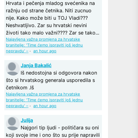
Hrvata i pečenja mladog svećenika na
ražnju od strane četnika. Niti zucnuo
nije. Kako može biti u TOJ Vladi???
Neshvatljivo. Zar su hrvatski nevini
životi tako malo važni???? Zar se tako...
Najavljena važna promjena za hrvatske
branitelje: 'Time ćemo ispraviti još jednu
nepravdu' –
·
an hour ago
Janja Bakalić
Iš nedostojna si odgovora nakon
što si hrvatskog generala usporedila s
četnikom .Iš
Najavljena važna promjena za hrvatske
branitelje: 'Time ćemo ispraviti još jednu
nepravdu' –
·
an hour ago
Julija
Najgori tip ljudi - političara su oni
koji svoje ime i ono što su prije napravili