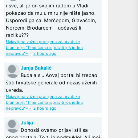
i sve, ali je on svojim radom u Vladi
pokazao da mu u miru nije ništa jasno.
Usporedi ga sa: Merčepom, Glavašom,
Norcem, Brodarcem - uočavaš li
razliku???
Najavljena važna promjena za hrvatske
branitelje: 'Time ćemo ispraviti još jednu
nepravdu' –
·
2 hours ago
Janja Bakalić
Budala si.. Aovaj portal bi trebao
štiti hrvatske generale od nezasluženih
uvreda.
Najavljena važna promjena za hrvatske
branitelje: 'Time ćemo ispraviti još jednu
nepravdu' –
·
2 hours ago
Julija
Donosiš ovamo prljavi stil sa
onog portala. To ti je podmuklo!! Ali moj