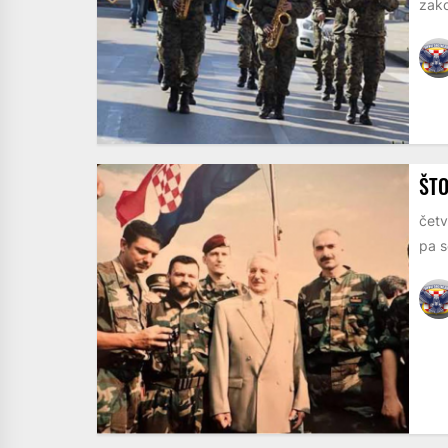
zako
ŠTO
četv
pa s