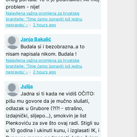
problem - nije!
Najavljena važna promjena za hrvatske
branitelje: 'Time ćemo ispraviti još jednu
nepravdu' –
·
2 hours ago
Janja Bakalić
Budala si i bezobrazna..a to
nisam napisala nikom. Budala !
Najavljena važna promjena za hrvatske
branitelje: 'Time ćemo ispraviti još jednu
nepravdu' –
·
2 hours ago
Julija
Jadna si ti kada ne vidiš OČITO:
pišu mu govore da je mučno slušati,
odlazak u Grubore (?!?! - strašno,
izdajnički, slijepo...), smokvin je list
Plenkoviću za sve što ovaj radi. Stigli su
u 10 godina i ukinuti kunu, i izglasati IK, i