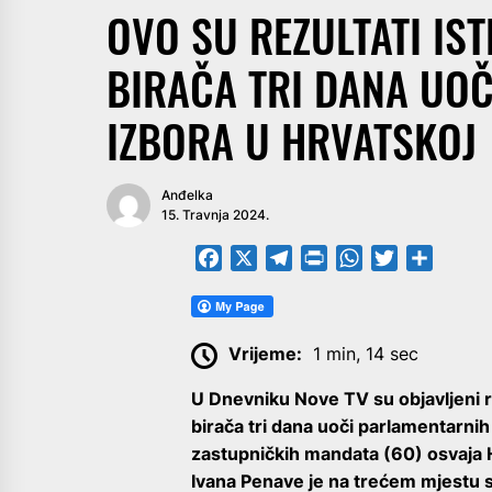
OVO SU REZULTATI IS
BIRAČA TRI DANA UO
IZBORA U HRVATSKOJ
Anđelka
15. Travnja 2024.
Facebook
X
Telegram
PrintFriendly
WhatsApp
Twitter
Share
Vrijeme:
1 min, 14 sec
U Dnevniku Nove TV su objavljeni r
birača tri dana uoči parlamentarnih
zastupničkih mandata (60) osvaja 
Ivana Penave je na trećem mjestu s