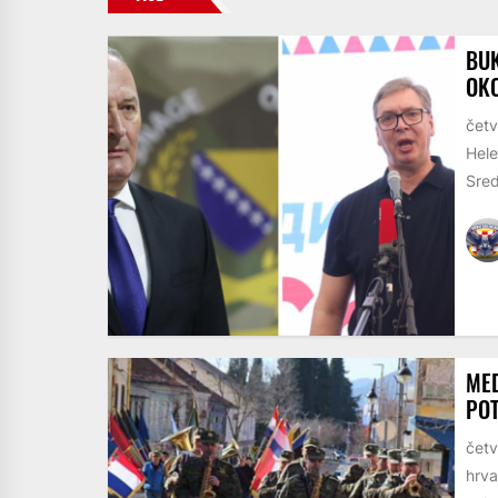
BUK
OKO
četv
Hele
Sred
MED
POT
četv
hrva