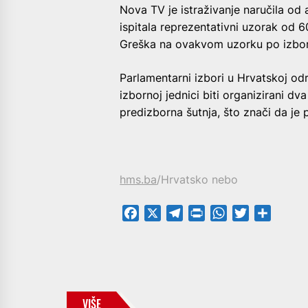
Nova TV je istraživanje naručila od 
ispitala reprezentativni uzorak od 600
Greška na ovakvom uzorku po izborno
Parlamentarni izbori u Hrvatskoj održ
izbornoj jednici biti organizirani dva
predizborna šutnja, što znači da je
hms.ba
/Hrvatsko nebo
Facebook
X
Telegram
PrintFriendly
WhatsApp
Twitter
Share
VIŠE