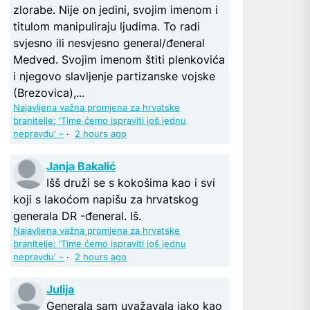
zlorabe. Nije on jedini, svojim imenom i
titulom manipuliraju ljudima. To radi
svjesno ili nesvjesno general/đeneral
Medved. Svojim imenom štiti plenkovića
i njegovo slavljenje partizanske vojske
(Brezovica),...
Najavljena važna promjena za hrvatske
branitelje: 'Time ćemo ispraviti još jednu
nepravdu' –
·
2 hours ago
Janja Bakalić
Išš druži se s kokošima kao i svi
koji s lakoćom napišu za hrvatskog
generala DR -đeneral. Iš.
Najavljena važna promjena za hrvatske
branitelje: 'Time ćemo ispraviti još jednu
nepravdu' –
·
2 hours ago
Julija
Generala sam uvažavala jako kao