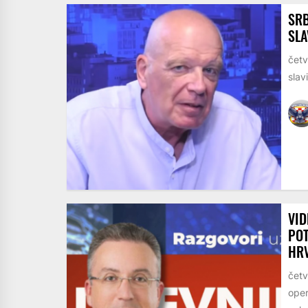
SRB
SLA
četv
slav
VID
POT
HR
četv
oper