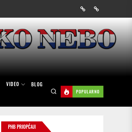
Prijavak
Skini
mobilnu
aplikaciju
Hrvatskog
neba
VIDEO
BLOG
POPULARNO
PHB PRIOPĆAJI