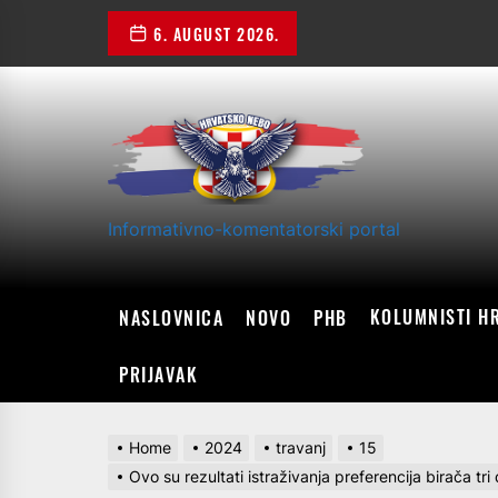
Skip
6. AUGUST 2026.
to
the
content
Informativno-komentatorski portal
KOLUMNISTI H
NASLOVNICA
NOVO
PHB
PRIJAVAK
Home
2024
travanj
15
Ovo su rezultati istraživanja preferencija birača tr