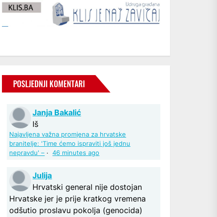
POSLJEDNJI KOMENTARI
Janja Bakalić
Iš
Najavljena važna promjena za hrvatske
branitelje: 'Time ćemo ispraviti još jednu
nepravdu' –
·
46 minutes ago
Julija
Hrvatski general nije dostojan
Hrvatske jer je prije kratkog vremena
odšutio proslavu pokolja (genocida)