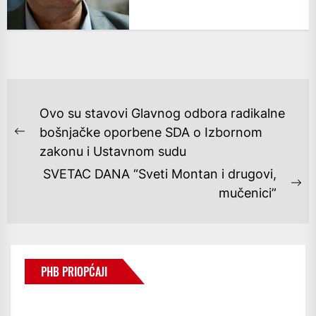
NAVIGACIJA
Ovo su stavovi Glavnog odbora radikalne
OBJAVA
bošnjačke oporbene SDA o Izbornom
Previous
zakonu i Ustavnom sudu
post:
SVETAC DANA “Sveti Montan i drugovi,
Ne
mučenici”
po
PHB PRIOPĆAJI