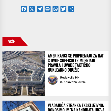
Facebook
X
Telegram
PrintFriendly
WhatsApp
Twitter
Share
VIŠE
AMERIKANCI SE PRIPREMAJU ZA RAT
S DVIJE SUPERSILE? MIJENJAJU
PRAVILA I UVODE TAKTIČKO
NUKLEARNO ORUŽJE
Redakcija HN
8. Kolovoza 2026.
VLADAJUĆA STRANKA EKSKLUZIVNO:
DONOSIMO IMENA KANDIDATA HDZ-A