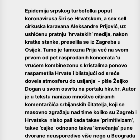
Epidemija srpskog turbofolka poput
koronavirusa širi se Hrvatskom, a sex sell
cirkuska karavana Aleksandre Prijović, uz
ushićenu pratnju ‘hrvatskih’ medija, nakon
kratke stanke, preselila se iz Zagreba u
Osijek. Tamo je famozna Prija već na svom
prvom od pet rasprodanih koncerata ‘u
vrućem kombinezonu s kristalima ponovo
raspametila Hrvate i blistajući od sreće
dovela atmosferu do usijanja’ – piše Željko
Dogan u svom osvrtu na portalu hkv.hr. Autor
je u tekstu nanizao mnoštvo citiranih
komentarčića srbijanskih čitatelja, koji se
masovno zgražaju nad time koliko su Zagreb i
Hrvatska nisko pali kada takav ’primitivizam’,
takve ’cajke’ odnosno takva ’kmečanja’ pune
dvorane neusporedivo više nego u Beogradu