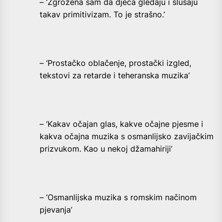
– ‘Zgrožena sam da djeca gledaju i slušaju
takav primitivizam. To je strašno.’
– ‘Prostačko oblačenje, prostački izgled,
tekstovi za retarde i teheranska muzika’
– ‘Kakav očajan glas, kakve očajne pjesme i
kakva očajna muzika s osmanlijsko zavijačkim
prizvukom. Kao u nekoj džamahiriji’
– ‘Osmanlijska muzika s romskim načinom
pjevanja’