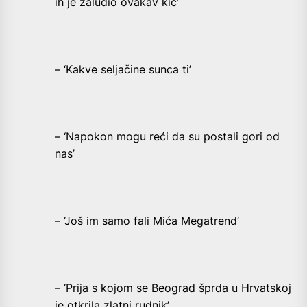
ih je zaludio ovakav kič’
– ‘Kakve seljačine sunca ti’
– ‘Napokon mogu reći da su postali gori od
nas’
– ‘Još im samo fali Mića Megatrend’
– ‘Prija s kojom se Beograd šprda u Hrvatskoj
je otkrila zlatni rudnik’