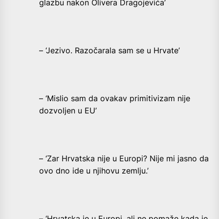
glazbu nakon Olivera Dragojevića’
– ‘Jezivo. Razočarala sam se u Hrvate’
– ‘Mislio sam da ovakav primitivizam nije
dozvoljen u EU’
– ‘Zar Hrvatska nije u Europi? Nije mi jasno da
ovo dno ide u njihovu zemlju.’
– ‘Hrvatska je u Europi, ali ne pomaže kada je