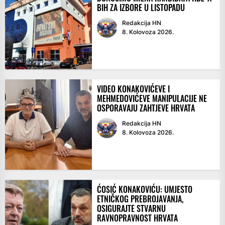
BIH ZA IZBORE U LISTOPADU
Redakcija HN
8. Kolovoza 2026.
VIDEO KONAKOVIĆEVE I
MEHMEDOVIĆEVE MANIPULACIJE NE
OSPORAVAJU ZAHTJEVE HRVATA
Redakcija HN
8. Kolovoza 2026.
ĆOSIĆ KONAKOVIĆU: UMJESTO
ETNIČKOG PREBROJAVANJA,
OSIGURAJTE STVARNU
RAVNOPRAVNOST HRVATA