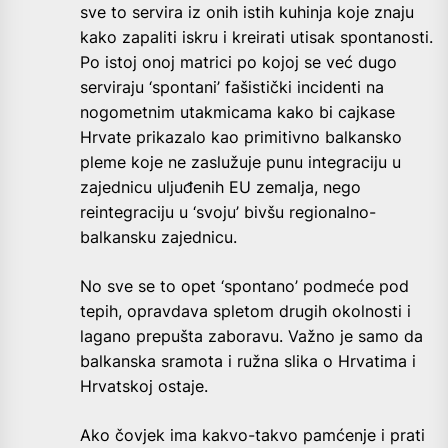
sve to servira iz onih istih kuhinja koje znaju
kako zapaliti iskru i kreirati utisak spontanosti.
Po istoj onoj matrici po kojoj se već dugo
serviraju ‘spontani’ fašistički incidenti na
nogometnim utakmicama kako bi cajkase
Hrvate prikazalo kao primitivno balkansko
pleme koje ne zaslužuje punu integraciju u
zajednicu uljuđenih EU zemalja, nego
reintegraciju u ‘svoju’ bivšu regionalno-
balkansku zajednicu.
No sve se to opet ‘spontano’ podmeće pod
tepih, opravdava spletom drugih okolnosti i
lagano prepušta zaboravu. Važno je samo da
balkanska sramota i ružna slika o Hrvatima i
Hrvatskoj ostaje.
Ako čovjek ima kakvo-takvo pamćenje i prati