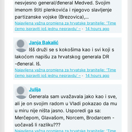
nesvjesno general/đeneral Medved. Svojim
imenom štiti plenkovića i njegovo slavljenje
partizanske vojske (Brezovica),...
Najavljena važna promjena za hrvatske branitelje: 'Time
ćemo ispraviti još jednu nepravdu' –
·
14 hours ago
Janja Bakalić
Išš druži se s kokošima kao i svi koji s
lakoćom napišu za hrvatskog generala DR
-đeneral. Iš.
Najavljena važna promjena za hrvatske branitelje: 'Time
ćemo ispraviti još jednu nepravdu' –
·
14 hours ago
Julija
Generala sam uvažavala jako kao i sve,
ali je on svojim radom u Vladi pokazao da mu
u miru nije ništa jasno. Usporedi ga sa:
Merčepom, Glavašom, Norcem, Brodarcem -
uočavaš li razliku???
Najavljena važna promjena za hrvatske branitelje: 'Time