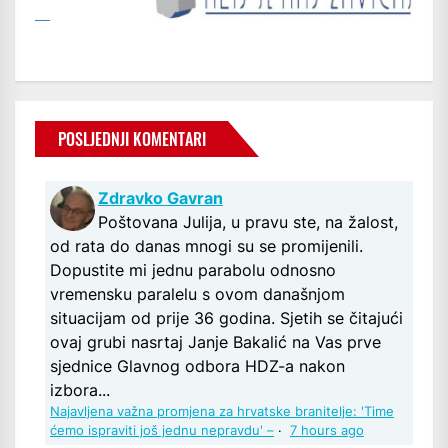
POSLJEDNJI KOMENTARI
Zdravko Gavran
Poštovana Julija, u pravu ste, na žalost,
od rata do danas mnogi su se promijenili.
Dopustite mi jednu parabolu odnosno
vremensku paralelu s ovom današnjom
situacijam od prije 36 godina. Sjetih se čitajući
ovaj grubi nasrtaj Janje Bakalić na Vas prve
sjednice Glavnog odbora HDZ-a nakon
izbora...
Najavljena važna promjena za hrvatske branitelje: 'Time
ćemo ispraviti još jednu nepravdu' –
·
7 hours ago