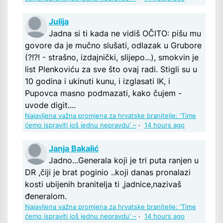
Julija
Jadna si ti kada ne vidiš OČITO: pišu mu
govore da je mučno slušati, odlazak u Grubore
(?!?! - strašno, izdajnički, slijepo...), smokvin je
list Plenkoviću za sve što ovaj radi. Stigli su u
10 godina i ukinuti kunu, i izglasati IK, i
Pupovca masno podmazati, kako čujem -
uvode digit....
Najavljena važna promjena za hrvatske branitelje: 'Time
ćemo ispraviti još jednu nepravdu' –
·
14 hours ago
Janja Bakalić
Jadno...Generala koji je tri puta ranjen u
DR ,čiji je brat poginio ..koji danas pronalazi
kosti ubijenih branitelja ti ,jadnice,nazivaš
đeneralom.
Najavljena važna promjena za hrvatske branitelje: 'Time
ćemo ispraviti još jednu nepravdu' –
·
14 hours ago