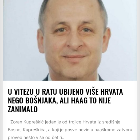
U VITEZU U RATU UBIJENO VIŠE HRVATA
NEGO BOŠNJAKA, ALI HAAG TO NIJE
ZANIMALO
Zoran Kupreškić jedan je od trojice Hrvata iz središnje
Bosne, Kupreškića, a koji je posve nevin u haaškome zatvoru
proveo nešto više od četiri...