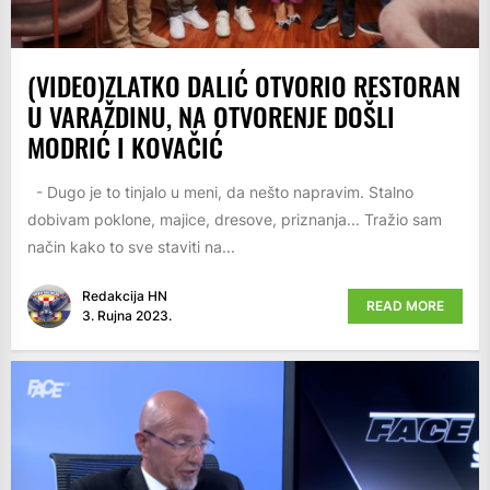
(VIDEO)ZLATKO DALIĆ OTVORIO RESTORAN
U VARAŽDINU, NA OTVORENJE DOŠLI
MODRIĆ I KOVAČIĆ
- Dugo je to tinjalo u meni, da nešto napravim. Stalno
dobivam poklone, majice, dresove, priznanja... Tražio sam
način kako to sve staviti na...
Redakcija HN
READ MORE
3. Rujna 2023.