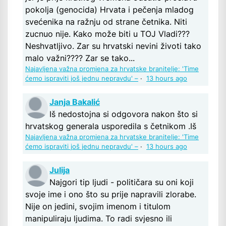
pokolja (genocida) Hrvata i pečenja mladog
svećenika na ražnju od strane četnika. Niti
zucnuo nije. Kako može biti u TOJ Vladi???
Neshvatljivo. Zar su hrvatski nevini životi tako
malo važni???? Zar se tako...
Najavljena važna promjena za hrvatske branitelje: 'Time
ćemo ispraviti još jednu nepravdu' –
·
13 hours ago
Janja Bakalić
Iš nedostojna si odgovora nakon što si
hrvatskog generala usporedila s četnikom .Iš
Najavljena važna promjena za hrvatske branitelje: 'Time
ćemo ispraviti još jednu nepravdu' –
·
13 hours ago
Julija
Najgori tip ljudi - političara su oni koji
svoje ime i ono što su prije napravili zlorabe.
Nije on jedini, svojim imenom i titulom
manipuliraju ljudima. To radi svjesno ili