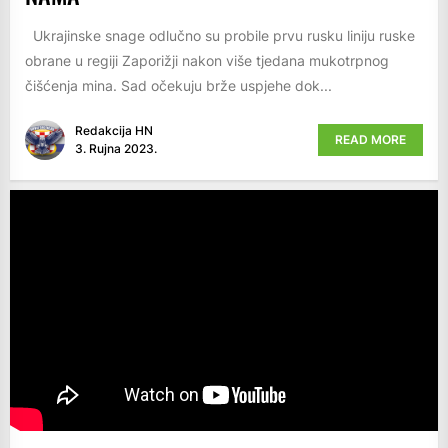
Ukrajinske snage odlučno su probile prvu rusku liniju ruske
obrane u regiji Zaporižji nakon više tjedana mukotrpnog
čišćenja mina. Sad očekuju brže uspjehe dok...
Redakcija HN
READ MORE
3. Rujna 2023.