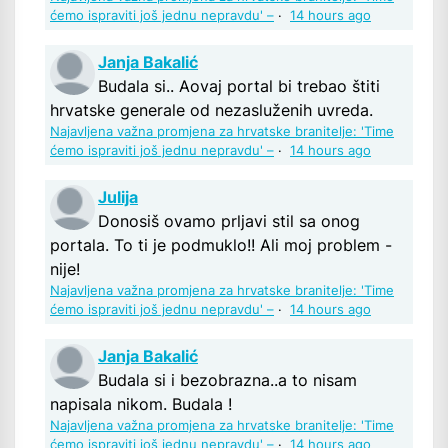
ćemo ispraviti još jednu nepravdu' –
·
14 hours ago
Janja Bakalić
Budala si.. Aovaj portal bi trebao štiti
hrvatske generale od nezasluženih uvreda.
Najavljena važna promjena za hrvatske branitelje: 'Time
ćemo ispraviti još jednu nepravdu' –
·
14 hours ago
Julija
Donosiš ovamo prljavi stil sa onog
portala. To ti je podmuklo!! Ali moj problem -
nije!
Najavljena važna promjena za hrvatske branitelje: 'Time
ćemo ispraviti još jednu nepravdu' –
·
14 hours ago
Janja Bakalić
Budala si i bezobrazna..a to nisam
napisala nikom. Budala !
Najavljena važna promjena za hrvatske branitelje: 'Time
ćemo ispraviti još jednu nepravdu' –
·
14 hours ago