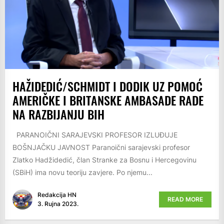
HAŽIDEDIĆ/SCHMIDT I DODIK UZ POMOĆ
AMERIČKE I BRITANSKE AMBASADE RADE
NA RAZBIJANJU BIH
PARANOIČNI SARAJEVSKI PROFESOR IZLUĐUJE
BOŠNJAČKU JAVNOST Paranoični sarajevski profesor
Zlatko Hadžidedić, član Stranke za Bosnu i Hercegovinu
(SBiH) ima novu teoriju zavjere. Po njemu...
Redakcija HN
READ MORE
3. Rujna 2023.