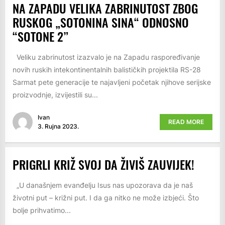
NA ZAPADU VELIKA ZABRINUTOST ZBOG
RUSKOG „SOTONINA SINA“ ODNOSNO
“SOTONE 2”
Veliku zabrinutost izazvalo je na Zapadu raspoređivanje
novih ruskih intekontinentalnih balističkih projektila RS-28
Sarmat pete generacije te najavljeni početak njihove serijske
proizvodnje, izvijestili su...
Ivan
READ MORE
3. Rujna 2023.
PRIGRLI KRIŽ SVOJ DA ŽIVIŠ ZAUVIJEK!
„U današnjem evanđelju Isus nas upozorava da je naš
životni put – križni put. I da ga nitko ne može izbjeći. Što
bolje prihvatimo...