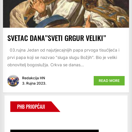
SVETAC DANA”SVETI GRGUR VELIKI”
03.rujna Jedan od najutjecajnijih papa prvoga tisućljeća i
prvi papa koji se nazvao "sluga slugu Božjih". Bio je veliki
obnovitelj bogoslužja. Crkva se danas...
Redakcija HN
READ MORE
3. Rujna 2023.
PHB PRIOPĆAJI