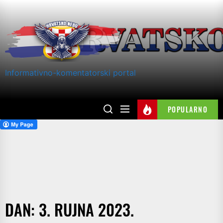
Skip
to
the
content
Informativno-komentatorski portal
POPULARNO
DAN:
3. RUJNA 2023.