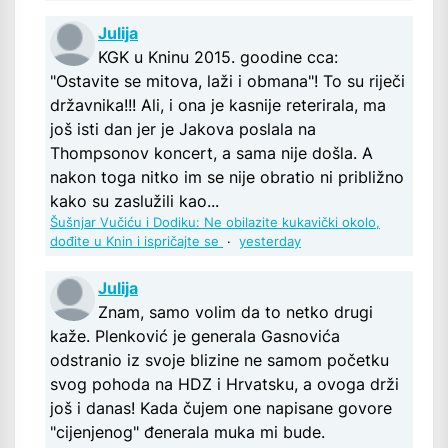
Julija
KGK u Kninu 2015. goodine cca:
"Ostavite se mitova, laži i obmana"! To su riječi
državnika!!! Ali, i ona je kasnije reterirala, ma
još isti dan jer je Jakova poslala na
Thompsonov koncert, a sama nije došla. A
nakon toga nitko im se nije obratio ni približno
kako su zaslužili kao...
Šušnjar Vučiću i Dodiku: Ne obilazite kukavički okolo,
dođite u Knin i ispričajte se
·
yesterday
Julija
Znam, samo volim da to netko drugi
kaže. Plenković je generala Gasnovića
odstranio iz svoje blizine ne samom početku
svog pohoda na HDZ i Hrvatsku, a ovoga drži
još i danas! Kada čujem one napisane govore
"cijenjenog" đenerala muka mi bude.