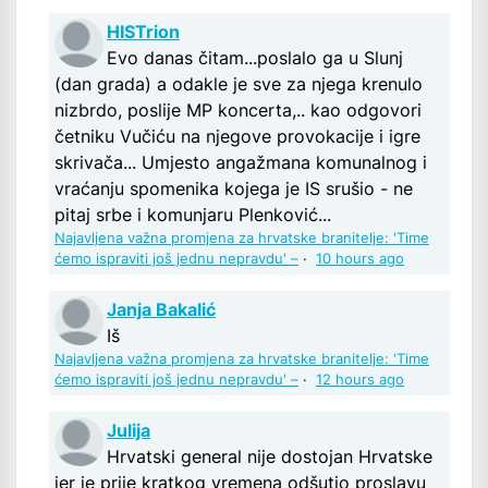
HISTrion
Evo danas čitam...poslalo ga u Slunj
(dan grada) a odakle je sve za njega krenulo
nizbrdo, poslije MP koncerta,.. kao odgovori
četniku Vučiću na njegove provokacije i igre
skrivača... Umjesto angažmana komunalnog i
vraćanju spomenika kojega je IS srušio - ne
pitaj srbe i komunjaru Plenković...
Najavljena važna promjena za hrvatske branitelje: 'Time
ćemo ispraviti još jednu nepravdu' –
·
10 hours ago
Janja Bakalić
Iš
Najavljena važna promjena za hrvatske branitelje: 'Time
ćemo ispraviti još jednu nepravdu' –
·
12 hours ago
Julija
Hrvatski general nije dostojan Hrvatske
jer je prije kratkog vremena odšutio proslavu