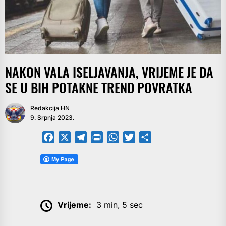
NAKON VALA ISELJAVANJA, VRIJEME JE DA
SE U BIH POTAKNE TREND POVRATKA
Redakcija HN
9. Srpnja 2023.
Facebook
X
Telegram
PrintFriendly
WhatsApp
Twitter
Share
Vrijeme:
3 min, 5 sec