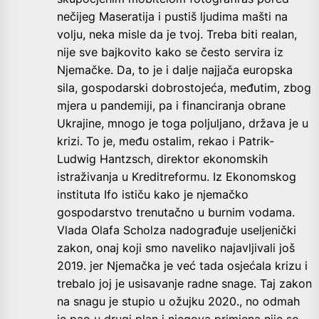
nečijeg Maseratija i pustiš ljudima mašti na
volju, neka misle da je tvoj. Treba biti realan,
nije sve bajkovito kako se često servira iz
Njemačke. Da, to je i dalje najjača europska
sila, gospodarski dobrostojeća, međutim, zbog
mjera u pandemiji, pa i financiranja obrane
Ukrajine, mnogo je toga poljuljano, država je u
krizi. To je, među ostalim, rekao i Patrik-
Ludwig Hantzsch, direktor ekonomskih
istraživanja u Kreditreformu. Iz Ekonomskog
instituta Ifo ističu kako je njemačko
gospodarstvo trenutačno u burnim vodama.
Vlada Olafa Scholza nadograđuje useljenički
zakon, onaj koji smo naveliko najavljivali još
2019. jer Njemačka je već tada osjećala krizu i
trebalo joj je usisavanje radne snage. Taj zakon
na snagu je stupio u ožujku 2020., no odmah
je pao u drugi plan i njegova primjena nije se