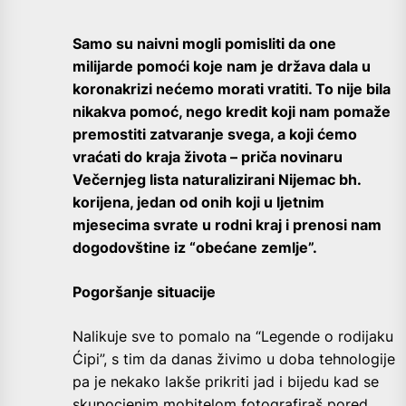
Samo su naivni mogli pomisliti da one
milijarde pomoći koje nam je država dala u
koronakrizi nećemo morati vratiti. To nije bila
nikakva pomoć, nego kredit koji nam pomaže
premostiti zatvaranje svega, a koji ćemo
vraćati do kraja života – priča novinaru
Večernjeg lista naturalizirani Nijemac bh.
korijena, jedan od onih koji u ljetnim
mjesecima svrate u rodni kraj i prenosi nam
dogodovštine iz “obećane zemlje”.
Pogoršanje situacije
Nalikuje sve to pomalo na “Legende o rodijaku
Ćipi”, s tim da danas živimo u doba tehnologije
pa je nekako lakše prikriti jad i bijedu kad se
skupocjenim mobitelom fotografiraš pored