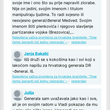
svoje ime i ono što su prije napravili zlorabe.
Nije on jedini, svojim imenom i titulom
manipuliraju ljudima. To radi svjesno ili
nesvjesno general/đeneral Medved. Svojim
imenom štiti plenkovića i njegovo slavljenje
partizanske vojske (Brezovica),...
Najavljena važna promjena za hrvatske branitelje: 'Time
ćemo ispraviti još jednu nepravdu' –
·
yesterday
Janja Bakalić
Išš druži se s kokošima kao i svi koji s
lakoćom napišu za hrvatskog generala DR
-đeneral. Iš.
Najavljena važna promjena za hrvatske branitelje: 'Time
ćemo ispraviti još jednu nepravdu' –
·
yesterday
Julija
Generala sam uvažavala jako kao i sve,
ali je on svojim radom u Vladi pokazao da mu