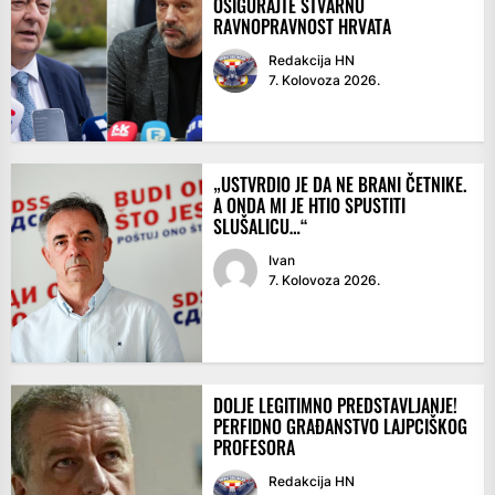
OSIGURAJTE STVARNU
RAVNOPRAVNOST HRVATA
Redakcija HN
7. Kolovoza 2026.
„USTVRDIO JE DA NE BRANI ČETNIKE.
A ONDA MI JE HTIO SPUSTITI
SLUŠALICU…“
Ivan
7. Kolovoza 2026.
DOLJE LEGITIMNO PREDSTAVLJANJE!
PERFIDNO GRAĐANSTVO LAJPCIŠKOG
PROFESORA
Redakcija HN