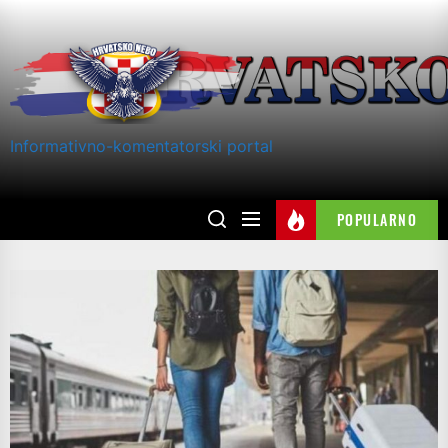
Skip
to
the
content
Informativno-komentatorski portal
POPULARNO