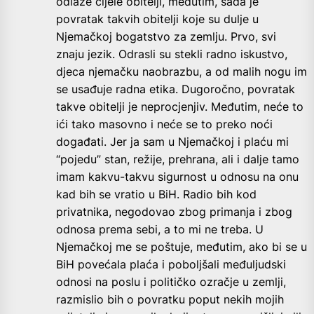
odlaze cijele obitelji, međutim, sada je
povratak takvih obitelji koje su dulje u
Njemačkoj bogatstvo za zemlju. Prvo, svi
znaju jezik. Odrasli su stekli radno iskustvo,
djeca njemačku naobrazbu, a od malih nogu im
se usađuje radna etika. Dugoročno, povratak
takve obitelji je neprocjenjiv. Međutim, neće to
ići tako masovno i neće se to preko noći
događati. Jer ja sam u Njemačkoj i plaću mi
“pojedu” stan, režije, prehrana, ali i dalje tamo
imam kakvu-takvu sigurnost u odnosu na onu
kad bih se vratio u BiH. Radio bih kod
privatnika, negodovao zbog primanja i zbog
odnosa prema sebi, a to mi ne treba. U
Njemačkoj me se poštuje, međutim, ako bi se u
BiH povećala plaća i poboljšali međuljudski
odnosi na poslu i političko ozračje u zemlji,
razmislio bih o povratku poput nekih mojih