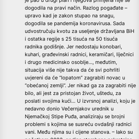
dogodila na pravi način. Razlog pogađate –
upravo kad je zakon stupao na snagu,
dogodila se pandemija koronavirusa. Sada
udvostručuju kvotu za useljenje državljana BiH
i ostatka regije s 25 tisuća na 50 tisuća
radnika godišnje. Jer nedostaju konobari,
kuhari, građevinski radnici, keramičari, liječnici
i drugo medicinsko osoblje…, međutim,
situacija više nije takva da će svi pohrliti
uvjereni da će “lopatom” zagrabiti novac u
“obećanoj zemlji”. Jer nikad ga za zagrabiti nije
bilo, ali jest za pristojan život, uštedu, za
poslati svojima kući… U izvrsnoj analizi, koju je
nedavno donio Večernjakov urednik u
Njemačkoj Stipe Puđa, analiziraju se brojni
problemi s kojima se susreću ovdašnji radnici
vani. Među njima su i cijene stanova. – Iako su