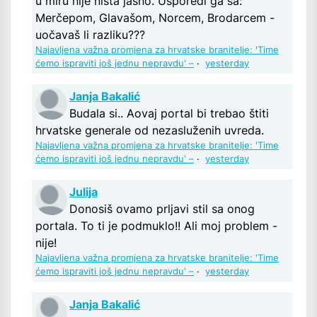
u miru nije ništa jasno. Usporedi ga sa:
Merčepom, Glavašom, Norcem, Brodarcem -
uočavaš li razliku???
Najavljena važna promjena za hrvatske branitelje: 'Time
ćemo ispraviti još jednu nepravdu' –
·
yesterday
Janja Bakalić
Budala si.. Aovaj portal bi trebao štiti
hrvatske generale od nezasluženih uvreda.
Najavljena važna promjena za hrvatske branitelje: 'Time
ćemo ispraviti još jednu nepravdu' –
·
yesterday
Julija
Donosiš ovamo prljavi stil sa onog
portala. To ti je podmuklo!! Ali moj problem -
nije!
Najavljena važna promjena za hrvatske branitelje: 'Time
ćemo ispraviti još jednu nepravdu' –
·
yesterday
Janja Bakalić