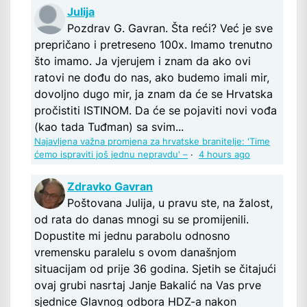
Julija
Pozdrav G. Gavran. Šta reći? Već je sve
prepričano i pretreseno 100x. Imamo trenutno
što imamo. Ja vjerujem i znam da ako ovi
ratovi ne dođu do nas, ako budemo imali mir,
dovoljno dugo mir, ja znam da će se Hrvatska
pročistiti ISTINOM. Da će se pojaviti novi vođa
(kao tada Tuđman) sa svim...
Najavljena važna promjena za hrvatske branitelje: 'Time
ćemo ispraviti još jednu nepravdu' –
·
4 hours ago
Zdravko Gavran
Poštovana Julija, u pravu ste, na žalost,
od rata do danas mnogi su se promijenili.
Dopustite mi jednu parabolu odnosno
vremensku paralelu s ovom današnjom
situacijam od prije 36 godina. Sjetih se čitajući
ovaj grubi nasrtaj Janje Bakalić na Vas prve
sjednice Glavnog odbora HDZ-a nakon