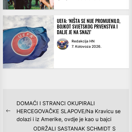
UEFA: ‘NIŠTA SE NIJE PROMIJENILO,
BOJKOT SVJETSKOG PRVENSTVA I
DALJE JE NA SNAZI’
Redakcija HN
7. Kolovoza 2026.
NAVIGACIJA
DOMAĆI I STRANCI OKUPIRALI
OBJAVA
HERCEGOVAČKE SLAPOVE/Na Kravicu se
Previous
dolazi i iz Amerike, ovdje je kao u bajci
post:
ODRŽALI SASTANAK SCHMIDT S