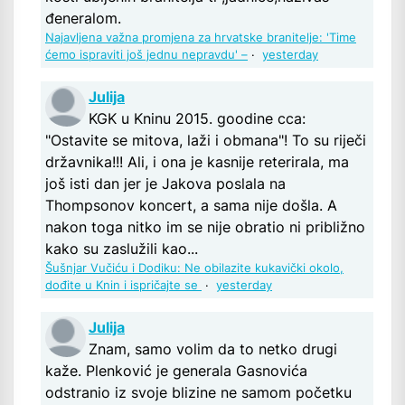
đeneralom.
Najavljena važna promjena za hrvatske branitelje: 'Time
ćemo ispraviti još jednu nepravdu' –
·
yesterday
Julija
KGK u Kninu 2015. goodine cca:
"Ostavite se mitova, laži i obmana"! To su riječi
državnika!!! Ali, i ona je kasnije reterirala, ma
još isti dan jer je Jakova poslala na
Thompsonov koncert, a sama nije došla. A
nakon toga nitko im se nije obratio ni približno
kako su zaslužili kao...
Šušnjar Vučiću i Dodiku: Ne obilazite kukavički okolo,
dođite u Knin i ispričajte se
·
yesterday
Julija
Znam, samo volim da to netko drugi
kaže. Plenković je generala Gasnovića
odstranio iz svoje blizine ne samom početku