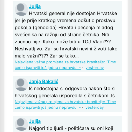
Julija
Hrvatski general nije dostojan Hrvatske
jer je prije kratkog vremena odšutio proslavu
pokolja (genocida) Hrvata i pečenja mladog
svećenika na ražnju od strane četnika. Niti
zucnuo nije. Kako može biti u TOJ Vladi???
Neshvatljivo. Zar su hrvatski nevini životi tako
malo važni???? Zar se tako...
Najavljena važna promjena za hrvatske branitelje: 'Time
ćemo ispraviti još jednu nepravdu' –
·
yesterday
Janja Bakalić
Iš nedostojna si odgovora nakon što si
hrvatskog generala usporedila s četnikom .Iš
Najavljena važna promjena za hrvatske branitelje: 'Time
ćemo ispraviti još jednu nepravdu' –
·
yesterday
Julija
Najgori tip ljudi - političara su oni koji