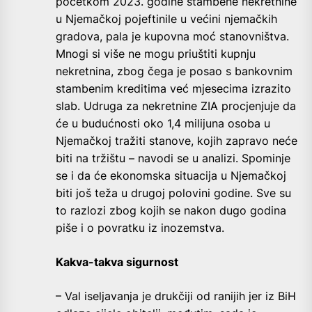
početkom 2023. godine stambene nekretnine
u Njemačkoj pojeftinile u većini njemačkih
gradova, pala je kupovna moć stanovništva.
Mnogi si više ne mogu priuštiti kupnju
nekretnina, zbog čega je posao s bankovnim
stambenim kreditima već mjesecima izrazito
slab. Udruga za nekretnine ZIA procjenjuje da
će u budućnosti oko 1,4 milijuna osoba u
Njemačkoj tražiti stanove, kojih zapravo neće
biti na tržištu – navodi se u analizi. Spominje
se i da će ekonomska situacija u Njemačkoj
biti još teža u drugoj polovini godine. Sve su
to razlozi zbog kojih se nakon dugo godina
piše i o povratku iz inozemstva.
Kakva-takva sigurnost
– Val iseljavanja je drukčiji od ranijih jer iz BiH