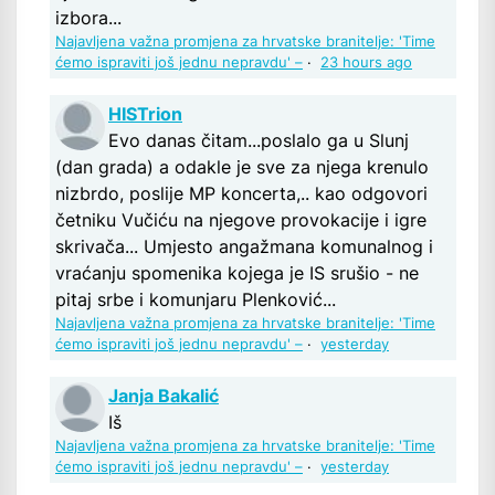
izbora...
Najavljena važna promjena za hrvatske branitelje: 'Time
ćemo ispraviti još jednu nepravdu' –
·
23 hours ago
HISTrion
Evo danas čitam...poslalo ga u Slunj
(dan grada) a odakle je sve za njega krenulo
nizbrdo, poslije MP koncerta,.. kao odgovori
četniku Vučiću na njegove provokacije i igre
skrivača... Umjesto angažmana komunalnog i
vraćanju spomenika kojega je IS srušio - ne
pitaj srbe i komunjaru Plenković...
Najavljena važna promjena za hrvatske branitelje: 'Time
ćemo ispraviti još jednu nepravdu' –
·
yesterday
Janja Bakalić
Iš
Najavljena važna promjena za hrvatske branitelje: 'Time
ćemo ispraviti još jednu nepravdu' –
·
yesterday