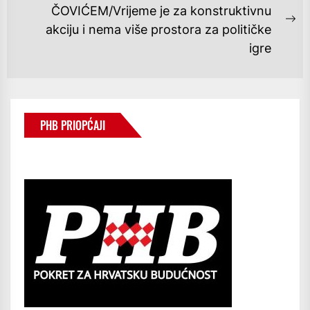
ČOVIĆEM/Vrijeme je za konstruktivnu
Ne
akciju i nema više prostora za političke
po
igre
PHB PRIOPĆAJI