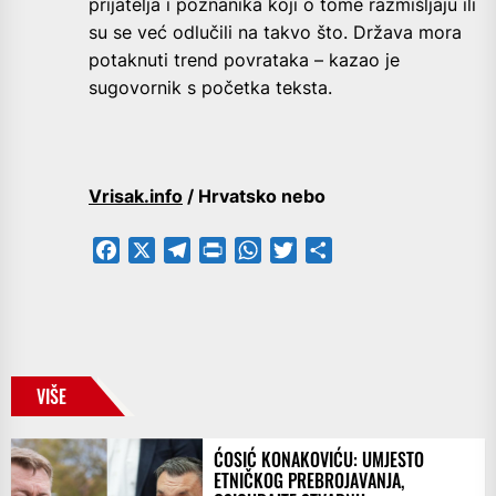
prijatelja i poznanika koji o tome razmišljaju ili
su se već odlučili na takvo što. Država mora
potaknuti trend povrataka – kazao je
sugovornik s početka teksta.
Vrisak.info
/ Hrvatsko nebo
Facebook
X
Telegram
PrintFriendly
WhatsApp
Twitter
Share
VIŠE
ĆOSIĆ KONAKOVIĆU: UMJESTO
ETNIČKOG PREBROJAVANJA,