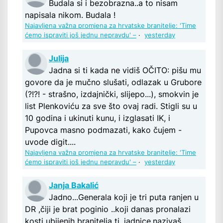
Budala si i bezobrazna..a to nisam
napisala nikom. Budala !
Najavljena važna promjena za hrvatske branitelje: 'Time
ćemo ispraviti još jednu nepravdu' –
·
yesterday
Julija
Jadna si ti kada ne vidiš OČITO: pišu mu
govore da je mučno slušati, odlazak u Grubore
(?!?! - strašno, izdajnički, slijepo...), smokvin je
list Plenkoviću za sve što ovaj radi. Stigli su u
10 godina i ukinuti kunu, i izglasati IK, i
Pupovca masno podmazati, kako čujem -
uvode digit....
Najavljena važna promjena za hrvatske branitelje: 'Time
ćemo ispraviti još jednu nepravdu' –
·
yesterday
Janja Bakalić
Jadno...Generala koji je tri puta ranjen u
DR ,čiji je brat poginio ..koji danas pronalazi
kosti ubijenih branitelja ti ,jadnice,nazivaš