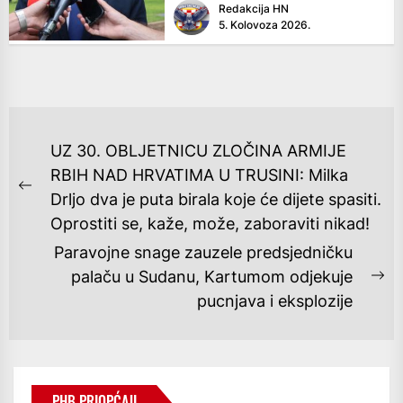
Redakcija HN
5. Kolovoza 2026.
NAVIGACIJA
UZ 30. OBLJETNICU ZLOČINA ARMIJE
OBJAVA
RBIH NAD HRVATIMA U TRUSINI: Milka
Previous
Drljo dva je puta birala koje će dijete spasiti.
post:
Oprostiti se, kaže, može, zaboraviti nikad!
Paravojne snage zauzele predsjedničku
palaču u Sudanu, Kartumom odjekuje
Ne
pucnjava i eksplozije
po
PHB PRIOPĆAJI