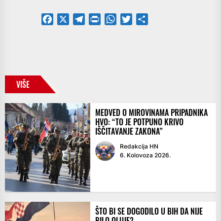
Facebook
X
Telegram
PrintFriendly
WhatsApp
Twitter
Share
VIŠE
MEDVED O MIROVINAMA PRIPADNIKA
HVO: “TO JE POTPUNO KRIVO
IŠČITAVANJE ZAKONA”
Redakcija HN
6. Kolovoza 2026.
ŠTO BI SE DOGODILO U BIH DA NIJE
BILO OLUJE?