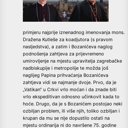
primjeru najprije iznenadnog imenovanja mons.
Dražena Kutleše za koadjutora (s pravom
nasljedstva), a zatim i Bozanićeva naglog
podnošenja zahtjeva za prijevremeno
umirovljenje na mjestu upravitelja zagrebačke
nadbiskupije i metropolije te možda još
naglijeg Papina prihvaćanja Bozanićeva
zahtjeva vidi se najmanje dvoje. Prvo, da je
„Vatikan“ u Crkvi vrlo moćan i da znade biti
vrlo ekspeditivan odnosno učinkovit kada to
hoće. Drugo, da je s Bozanićem postojao neki
ozbiljan problem, ili više njih, toliko ozbiljan i
krupan da mu se nije dopustilo ostati na
mjestu ordinarija ni do navršene 75. godine