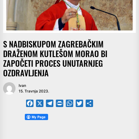
S NADBISKUPOM ZAGREBAČKIM
DRAŽENOM KUTLEŠOM MORAO BI
ZAPOČETI PROCES UNUTARNJEG
OZDRAVLJENJA
Ivan
15. Travnja 2023.
Facebook
X
Telegram
PrintFriendly
WhatsApp
Twitter
Share