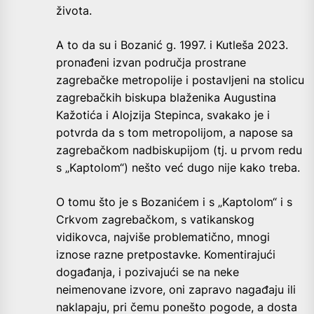
života.
A to da su i Bozanić g. 1997. i Kutleša 2023.
pronađeni izvan područja prostrane
zagrebačke metropolije i postavljeni na stolicu
zagrebačkih biskupa blaženika Augustina
Kažotića i Alojzija Stepinca, svakako je i
potvrda da s tom metropolijom, a napose sa
zagrebačkom nadbiskupijom (tj. u prvom redu
s „Kaptolom“) nešto već dugo nije kako treba.
O tomu što je s Bozanićem i s „Kaptolom“ i s
Crkvom zagrebačkom, s vatikanskog
vidikovca, najviše problematično, mnogi
iznose razne pretpostavke. Komentirajući
događanja, i pozivajući se na neke
neimenovane izvore, oni zapravo nagađaju ili
naklapaju, pri čemu ponešto pogode, a dosta