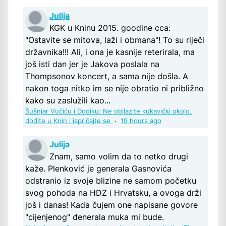
Julija
KGK u Kninu 2015. goodine cca:
"Ostavite se mitova, laži i obmana"! To su riječi
državnika!!! Ali, i ona je kasnije reterirala, ma
još isti dan jer je Jakova poslala na
Thompsonov koncert, a sama nije došla. A
nakon toga nitko im se nije obratio ni približno
kako su zaslužili kao...
Šušnjar Vučiću i Dodiku: Ne obilazite kukavički okolo,
dođite u Knin i ispričajte se
·
19 hours ago
Julija
Znam, samo volim da to netko drugi
kaže. Plenković je generala Gasnovića
odstranio iz svoje blizine ne samom početku
svog pohoda na HDZ i Hrvatsku, a ovoga drži
još i danas! Kada čujem one napisane govore
"cijenjenog" đenerala muka mi bude.