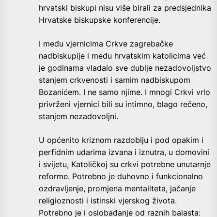
hrvatski biskupi nisu više birali za predsjednika
Hrvatske biskupske konferencije.
I među vjernicima Crkve zagrebačke
nadbiskupije i među hrvatskim katolicima već
je godinama vladalo sve dublje nezadovoljstvo
stanjem crkvenosti i samim nadbiskupom
Bozanićem. I ne samo njime. I mnogi Crkvi vrlo
privrženi vjernici bili su intimno, blago rečeno,
stanjem nezadovoljni.
U općenito kriznom razdoblju i pod opakim i
perfidnim udarima izvana i iznutra, u domovini
i svijetu, Katoličkoj su crkvi potrebne unutarnje
reforme. Potrebno je duhovno i funkcionalno
ozdravljenje, promjena mentaliteta, jačanje
religioznosti i istinski vjerskog života.
Potrebno je i oslobađanje od raznih balasta: