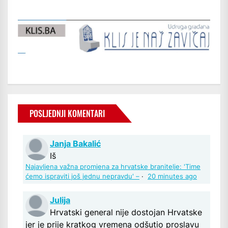
POSLJEDNJI KOMENTARI
Janja Bakalić
Iš
Najavljena važna promjena za hrvatske branitelje: 'Time
ćemo ispraviti još jednu nepravdu' –
·
20 minutes ago
Julija
Hrvatski general nije dostojan Hrvatske
jer je prije kratkog vremena odšutio proslavu