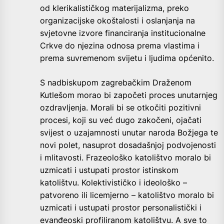
od klerikalističkog materijalizma, preko
organizacijske okoštalosti i oslanjanja na
svjetovne izvore financiranja institucionalne
Crkve do njezina odnosa prema vlastima i
prema suvremenom svijetu i ljudima općenito.
S nadbiskupom zagrebačkim Draženom
Kutlešom morao bi započeti proces unutarnjeg
ozdravljenja. Morali bi se otkočiti pozitivni
procesi, koji su već dugo zakočeni, ojačati
svijest o uzajamnosti unutar naroda Božjega te
novi polet, nasuprot dosadašnjoj podvojenosti
i mlitavosti. Frazeološko katolištvo moralo bi
uzmicati i ustupati prostor istinskom
katolištvu. Kolektivističko i ideološko –
patvoreno ili licemjerno – katolištvo moralo bi
uzmicati i ustupati prostor personalistički i
evanđeoski profiliranom katolištvu. A sve to