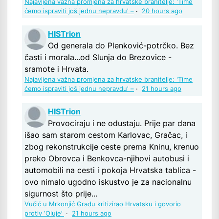
Najavljena važna promjena za hrvatske branitelje: 'Time
ćemo ispraviti još jednu nepravdu' –
·
20 hours ago
HISTrion
Od generala do Plenković-potrčko. Bez
časti i morala...od Slunja do Brezovice -
sramote i Hrvata.
Najavljena važna promjena za hrvatske branitelje: 'Time
ćemo ispraviti još jednu nepravdu' –
·
21 hours ago
HISTrion
Provociraju i ne odustaju. Prije par dana
išao sam starom cestom Karlovac, Gračac, i
zbog rekonstrukcije ceste prema Kninu, krenuo
preko Obrovca i Benkovca-njihovi autobusi i
automobili na cesti i pokoja Hrvatska tablica -
ovo nimalo ugodno iskustvo je za nacionalnu
sigurnost što prije...
Vučić u Mrkonjić Gradu kritizirao Hrvatsku i govorio
protiv ‘Oluje’
·
21 hours ago