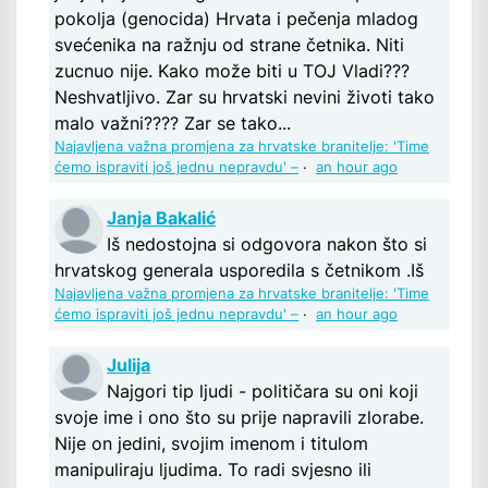
pokolja (genocida) Hrvata i pečenja mladog
svećenika na ražnju od strane četnika. Niti
zucnuo nije. Kako može biti u TOJ Vladi???
Neshvatljivo. Zar su hrvatski nevini životi tako
malo važni???? Zar se tako...
Najavljena važna promjena za hrvatske branitelje: 'Time
ćemo ispraviti još jednu nepravdu' –
·
an hour ago
Janja Bakalić
Iš nedostojna si odgovora nakon što si
hrvatskog generala usporedila s četnikom .Iš
Najavljena važna promjena za hrvatske branitelje: 'Time
ćemo ispraviti još jednu nepravdu' –
·
an hour ago
Julija
Najgori tip ljudi - političara su oni koji
svoje ime i ono što su prije napravili zlorabe.
Nije on jedini, svojim imenom i titulom
manipuliraju ljudima. To radi svjesno ili