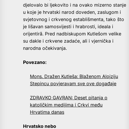
djelovalo bi ljekovito i na ovako mizerno stanje
u koje je hrvatski narod doveden, zaslugom i
svjetovnog i crkvenog establišmenta, tako što
je lišavan samosvijesti i hrabrosti, ideala i
orijentirā. Pred nadbiskupom Kutlešom velike
su dakle i crkvene zadaće, ali i vjernička i
narodna očekivanja.
Povezano:
Mons. Dražen Kutleša: Blaženom Alojziju
Stepincu povjeravam sve ove događaje
ZDRAVKO GAVRAN: Deset pitanja o
katoličkim medijima i Crkvi među
Hrvatima danas
Hrvatsko nebo