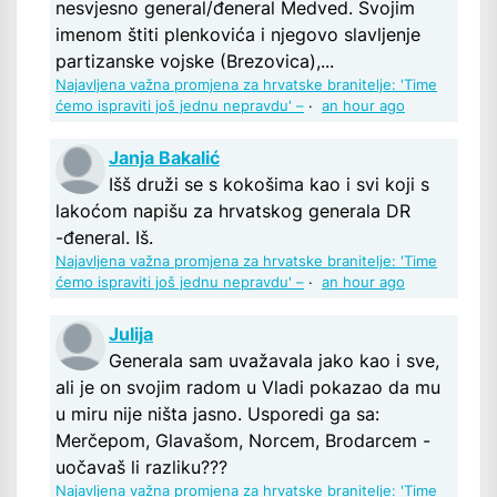
nesvjesno general/đeneral Medved. Svojim
imenom štiti plenkovića i njegovo slavljenje
partizanske vojske (Brezovica),...
Najavljena važna promjena za hrvatske branitelje: 'Time
ćemo ispraviti još jednu nepravdu' –
·
an hour ago
Janja Bakalić
Išš druži se s kokošima kao i svi koji s
lakoćom napišu za hrvatskog generala DR
-đeneral. Iš.
Najavljena važna promjena za hrvatske branitelje: 'Time
ćemo ispraviti još jednu nepravdu' –
·
an hour ago
Julija
Generala sam uvažavala jako kao i sve,
ali je on svojim radom u Vladi pokazao da mu
u miru nije ništa jasno. Usporedi ga sa:
Merčepom, Glavašom, Norcem, Brodarcem -
uočavaš li razliku???
Najavljena važna promjena za hrvatske branitelje: 'Time