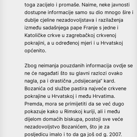
toga zacijelo i promaše. Naime, neke javnosti
dostupne informacije samo su dio mnogo šire i
dublje cjeline nezadovoljstava i razilaženja
između sadašnjega pape Franje s jedne i
Katoličke crkve u zagrebačkoj crkvenoj
pokrajini, a u određenoj mjeri i u Hrvatskoj
općenito.
Zbog neimanja pouzdanih informacija ovdje se
ne će nagađati što su glavni razlozi ovako
nagla, pa i drastična „odsijecanja“ kard.
Bozanića od službe pastira najveće crkvene
pokrajine u Hrvatskoj i među Hrvatima.
Premda, mora se primijetiti da se već dugo
pokazuje kako u Rimskoj kuriji, ali i među
dijelom domaćih biskupa, postoji sve veće
nezadovoljstvo Bozanićem, što je za
posljedicu imalo i to da ga još od g. 2007.