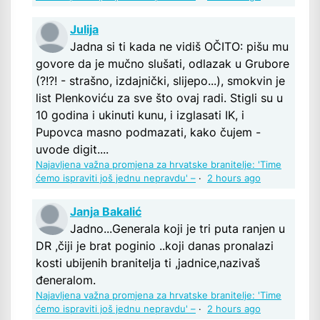
Julija
Jadna si ti kada ne vidiš OČITO: pišu mu
govore da je mučno slušati, odlazak u Grubore
(?!?! - strašno, izdajnički, slijepo...), smokvin je
list Plenkoviću za sve što ovaj radi. Stigli su u
10 godina i ukinuti kunu, i izglasati IK, i
Pupovca masno podmazati, kako čujem -
uvode digit....
Najavljena važna promjena za hrvatske branitelje: 'Time
ćemo ispraviti još jednu nepravdu' –
·
2 hours ago
Janja Bakalić
Jadno...Generala koji je tri puta ranjen u
DR ,čiji je brat poginio ..koji danas pronalazi
kosti ubijenih branitelja ti ,jadnice,nazivaš
đeneralom.
Najavljena važna promjena za hrvatske branitelje: 'Time
ćemo ispraviti još jednu nepravdu' –
·
2 hours ago