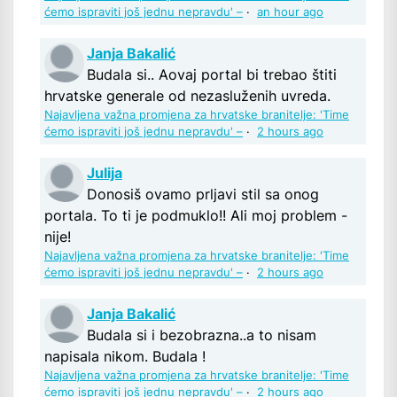
ćemo ispraviti još jednu nepravdu' –
·
an hour ago
Janja Bakalić
Budala si.. Aovaj portal bi trebao štiti
hrvatske generale od nezasluženih uvreda.
Najavljena važna promjena za hrvatske branitelje: 'Time
ćemo ispraviti još jednu nepravdu' –
·
2 hours ago
Julija
Donosiš ovamo prljavi stil sa onog
portala. To ti je podmuklo!! Ali moj problem -
nije!
Najavljena važna promjena za hrvatske branitelje: 'Time
ćemo ispraviti još jednu nepravdu' –
·
2 hours ago
Janja Bakalić
Budala si i bezobrazna..a to nisam
napisala nikom. Budala !
Najavljena važna promjena za hrvatske branitelje: 'Time
ćemo ispraviti još jednu nepravdu' –
·
2 hours ago