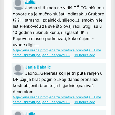
Julija
Jadna si ti kada ne vidiš OČITO: pišu mu
govore da je mučno slušati, odlazak u Grubore
(?!?! - strašno, izdajnički, slijepo...), smokvin je
list Plenkoviću za sve što ovaj radi. Stigli su u
10 godina i ukinuti kunu, i izglasati IK, i
Pupovca masno podmazati, kako čujem -
uvode digit....
Najavljena važna promjena za hrvatske branitelje: 'Time
ćemo ispraviti još jednu nepravdu' –
·
19 hours ago
Janja Bakalić
Jadno...Generala koji je tri puta ranjen u
DR ,čiji je brat poginio ..koji danas pronalazi
kosti ubijenih branitelja ti ,jadnice,nazivaš
đeneralom.
Najavljena važna promjena za hrvatske branitelje: 'Time
ćemo ispraviti još jednu nepravdu' –
·
19 hours ago
Julija