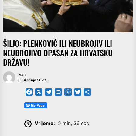
ŠILJO: PLENKOVIĆ ILI NEUBROJIV ILI
NEUBROJIVO OPASAN ZA HRVATSKU
DRŽAVU!
Ivan
6. Siječnja 2023.
Facebook
X
Telegram
PrintFriendly
WhatsApp
Twitter
Share
Vrijeme:
5 min, 36 sec