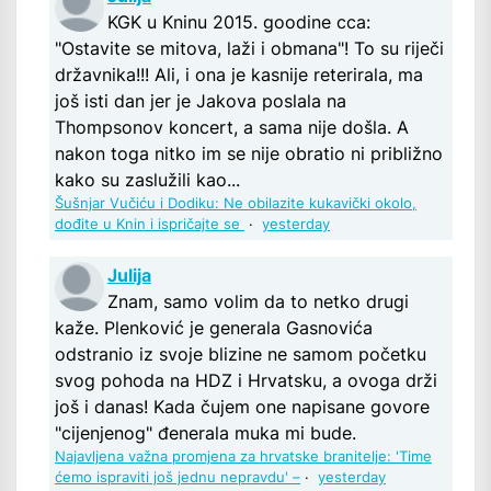
KGK u Kninu 2015. goodine cca:
"Ostavite se mitova, laži i obmana"! To su riječi
državnika!!! Ali, i ona je kasnije reterirala, ma
još isti dan jer je Jakova poslala na
Thompsonov koncert, a sama nije došla. A
nakon toga nitko im se nije obratio ni približno
kako su zaslužili kao...
Šušnjar Vučiću i Dodiku: Ne obilazite kukavički okolo,
dođite u Knin i ispričajte se
·
yesterday
Julija
Znam, samo volim da to netko drugi
kaže. Plenković je generala Gasnovića
odstranio iz svoje blizine ne samom početku
svog pohoda na HDZ i Hrvatsku, a ovoga drži
još i danas! Kada čujem one napisane govore
"cijenjenog" đenerala muka mi bude.
Najavljena važna promjena za hrvatske branitelje: 'Time
ćemo ispraviti još jednu nepravdu' –
·
yesterday