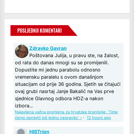
POSLJEDNJI KOMENTARI
Zdravko Gavran
Poštovana Julija, u pravu ste, na žalost,
od rata do danas mnogi su se promijenili.
Dopustite mi jednu parabolu odnosno
vremensku paralelu s ovom današnjom
situacijam od prije 36 godina. Sjetih se čitajući
ovaj grubi nasrtaj Janje Bakalić na Vas prve
sjednice Glavnog odbora HDZ-a nakon
izbora...
Najavljena važna promjena za hrvatske branitelje: 'Time
ćemo ispraviti još jednu nepravdu' –
·
12 hours ago
HISTrion