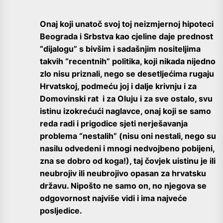
Onaj koji unatoč svoj toj neizmjernoj hipoteci
Beograda i Srbstva kao cjeline daje prednost
“dijalogu” s bivšim i sadašnjim nositeljima
takvih “recentnih” politika, koji nikada nijedno
zlo nisu priznali, nego se desetljećima rugaju
Hrvatskoj, podmeću joj i dalje krivnju i za
Domovinski rat i za Oluju i za sve ostalo, svu
istinu izokrećući naglavce, onaj koji se samo
reda radi i prigodice sjeti nerješavanja
problema “nestalih” (nisu oni nestali, nego su
nasilu odvedeni i mnogi nedvojbeno pobijeni,
zna se dobro od koga!), taj čovjek uistinu je ili
neubrojiv ili neubrojivo opasan za hrvatsku
državu. Nipošto ne samo on, no njegova se
odgovornost najviše vidi i ima najveće
posljedice.