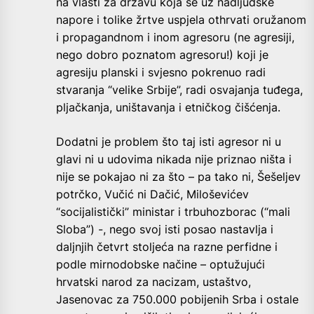
na vlasti za državu koja se uz nadljudske
napore i tolike žrtve uspjela othrvati oružanom
i propagandnom i inom agresoru (ne agresiji,
nego dobro poznatom agresoru!) koji je
agresiju planski i svjesno pokrenuo radi
stvaranja “velike Srbije”, radi osvajanja tuđega,
pljačkanja, uništavanja i etničkog čišćenja.
Dodatni je problem što taj isti agresor ni u
glavi ni u udovima nikada nije priznao ništa i
nije se pokajao ni za što – pa tako ni, Šešeljev
potrčko, Vučić ni Dačić, Miloševićev
“socijalistički” ministar i trbuhozborac (“mali
Sloba”) -, nego svoj isti posao nastavlja i
daljnjih četvrt stoljeća na razne perfidne i
podle mirnodobske načine – optužujući
hrvatski narod za nacizam, ustaštvo,
Jasenovac za 750.000 pobijenih Srba i ostale