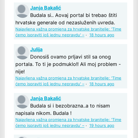
Janja Bakalić
Budala si.. Aovaj portal bi trebao štiti
hrvatske generale od nezasluženih uvreda.
Najavljena važna promjena za hrvatske branitelje: 'Time
ćemo ispraviti još jednu nepravdu' –
·
18 hours ago
Julija
Donosiš ovamo prljavi stil sa onog
portala. To ti je podmuklo!! Ali moj problem -
nije!
Najavljena važna promjena za hrvatske branitelje: 'Time
ćemo ispraviti još jednu nepravdu' –
·
18 hours ago
Janja Bakalić
Budala si i bezobrazna..a to nisam
napisala nikom. Budala !
Najavljena važna promjena za hrvatske branitelje: 'Time
ćemo ispraviti još jednu nepravdu' –
·
19 hours ago