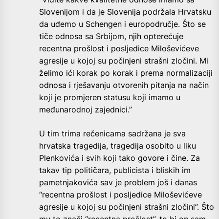
Slovenijom i da je Slovenija podržala Hrvatsku
da uđemo u Schengen i europodručje. Što se
tiče odnosa sa Srbijom, njih opterećuje
recentna prošlost i posljedice Miloševićeve
agresije u kojoj su počinjeni strašni zločini. Mi
želimo ići korak po korak i prema normalizaciji
odnosa i rješavanju otvorenih pitanja na način
koji je promjeren statusu koji imamo u
međunarodnoj zajednici.”
U tim trima rečenicama sadržana je sva
hrvatska tragedija, tragedija osobito u liku
Plenkovića i svih koji tako govore i čine. Za
takav tip političara, publicista i bliskih im
pametnjakovića sav je problem još i danas
“recentna prošlost i posljedice Miloševićeve
agresije u kojoj su počinjeni strašni zločini”. Što
mu to znači “recentna prošlost”, to bi on sam