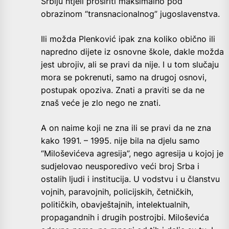
Srbiju htjeli proširiti maksimalno pod
obrazinom “transnacionalnog” jugoslavenstva.
Ili možda Plenković ipak zna koliko obično ili
napredno dijete iz osnovne škole, dakle možda
jest ubrojiv, ali se pravi da nije. I u tom slučaju
mora se pokrenuti, samo na drugoj osnovi,
postupak opoziva. Znati a praviti se da ne
znaš veće je zlo nego ne znati.
A on naime koji ne zna ili se pravi da ne zna
kako 1991. – 1995. nije bila na djelu samo
“Miloševićeva agresija”, nego agresija u kojoj je
sudjelovao neusporedivo veći broj Srba i
ostalih ljudi i institucija. U vodstvu i u članstvu
vojnih, paravojnih, policijskih, četničkih,
političkih, obavještajnih, intelektualnih,
propagandnih i drugih postrojbi. Miloševića