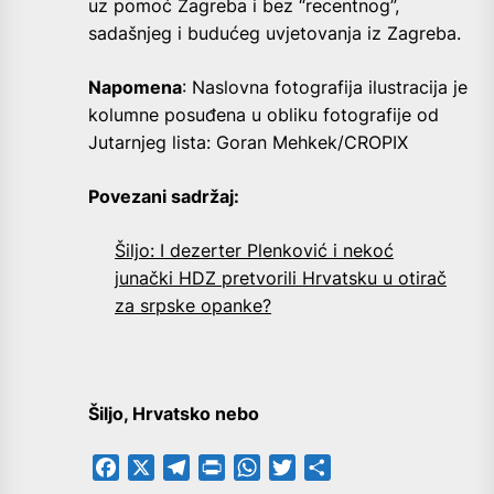
uz pomoć Zagreba i bez “recentnog”,
sadašnjeg i budućeg uvjetovanja iz Zagreba.
Napomena
: Naslovna fotografija ilustracija je
kolumne posuđena u obliku fotografije od
Jutarnjeg lista: Goran Mehkek/CROPIX
Povezani sadržaj:
Šiljo: I dezerter Plenković i nekoć
junački HDZ pretvorili Hrvatsku u otirač
za srpske opanke?
Šiljo, Hrvatsko nebo
Facebook
X
Telegram
PrintFriendly
WhatsApp
Twitter
Share