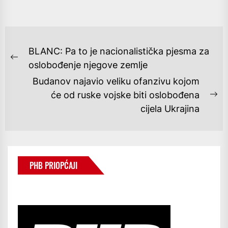
NAVIGACIJA
BLANC: Pa to je nacionalistička pjesma za
OBJAVA
Previous
oslobođenje njegove zemlje
post:
Budanov najavio veliku ofanzivu kojom
će od ruske vojske biti oslobođena
Ne
cijela Ukrajina
po
PHB PRIOPĆAJI