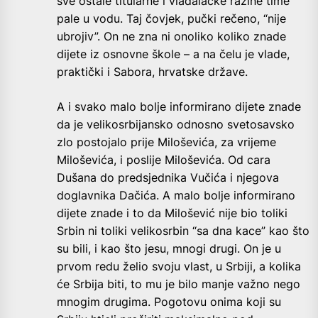
sve ostale titularne i vladalačke razine time
pale u vodu. Taj čovjek, pučki rečeno, “nije
ubrojiv”. On ne zna ni onoliko koliko znade
dijete iz osnovne škole – a na čelu je vlade,
praktički i Sabora, hrvatske države.
A i svako malo bolje informirano dijete znade
da je velikosrbijansko odnosno svetosavsko
zlo postojalo prije Miloševića, za vrijeme
Miloševića, i poslije Miloševića. Od cara
Dušana do predsjednika Vučića i njegova
doglavnika Dačića. A malo bolje informirano
dijete znade i to da Milošević nije bio toliki
Srbin ni toliki velikosrbin “sa dna kace” kao što
su bili, i kao što jesu, mnogi drugi. On je u
prvom redu želio svoju vlast, u Srbiji, a kolika
će Srbija biti, to mu je bilo manje važno nego
mnogim drugima. Pogotovu onima koji su