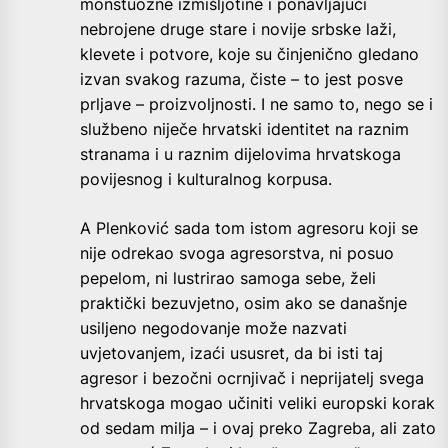
monstuozne izmišljotine i ponavljajući
nebrojene druge stare i novije srbske laži,
klevete i potvore, koje su činjenično gledano
izvan svakog razuma, čiste – to jest posve
prljave – proizvoljnosti. I ne samo to, nego se i
službeno niječe hrvatski identitet na raznim
stranama i u raznim dijelovima hrvatskoga
povijesnog i kulturalnog korpusa.
A Plenković sada tom istom agresoru koji se
nije odrekao svoga agresorstva, ni posuo
pepelom, ni lustrirao samoga sebe, želi
praktički bezuvjetno, osim ako se današnje
usiljeno negodovanje može nazvati
uvjetovanjem, izaći ususret, da bi isti taj
agresor i bezočni ocrnjivač i neprijatelj svega
hrvatskoga mogao učiniti veliki europski korak
od sedam milja – i ovaj preko Zagreba, ali zato