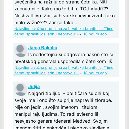
svećenika na ražnju od strane četnika. Niti
zucnuo nije. Kako može biti u TOJ Vladi???
Neshvatljivo. Zar su hrvatski nevini životi tako
malo važni???? Zar se tako...
Najavljena važna promjena za hrvatske branitelje: 'Time
ćemo ispraviti još jednu nepravdu' –
·
18 hours ago
Janja Bakalić
Iš nedostojna si odgovora nakon što si
hrvatskog generala usporedila s četnikom .Iš
Najavljena važna promjena za hrvatske branitelje: 'Time
ćemo ispraviti još jednu nepravdu' –
·
18 hours ago
Julija
Najgori tip ljudi - političara su oni koji
svoje ime i ono što su prije napravili zlorabe.
Nije on jedini, svojim imenom i titulom
manipuliraju ljudima. To radi svjesno ili
nesvjesno general/đeneral Medved. Svojim
imenom štiti plenkovića i njegovo slavljenje