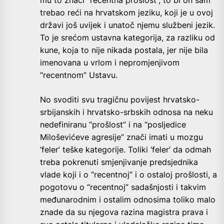
trebao reći na hrvatskom jeziku, koji je u ovoj
državi još uvijek i unatoč njemu službeni jezik.
To je srećom ustavna kategorija, za razliku od
kune, koja to nije nikada postala, jer nije bila
imenovana u vrlom i nepromjenjivom
“recentnom” Ustavu.
No svoditi svu tragičnu povijest hrvatsko-
srbijanskih i hrvatsko-srbskih odnosa na neku
nedefiniranu “prošlost” i na “posljedice
Miloševićeve agresije” znači imati u mozgu
‘feler’ teške kategorije. Toliki ‘feler’ da odmah
treba pokrenuti smjenjivanje predsjednika
vlade koji i o “recentnoj” i o ostaloj prošlosti, a
pogotovu o “recentnoj” sadašnjosti i takvim
međunarodnim i ostalim odnosima toliko malo
znade da su njegova razina magistra prava i