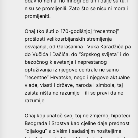
odavno nema, no mnogi od tih i dalje su tu. I
nisu se promijenili. Zato što se nisu ni morali
promijeniti.
Onaj tko šuti o 170-godišnjoj “recentnoj”
prošlosti velikosrbijanskih stremljenja i
osvajanja, od Garašanina i Vuka Karadžića pa
do Vučića i Dačića, do “Srpskog svijeta” i do
bezočnog klevetanja i neprestanog
optuživanja iz njegove centrale ne samo
“recentne” Hrvatske, nego i njegove aktualne
vlade, vlasti i države, naroda i simbola, taj
zaista ništa ne razumije – ili se pravi da ne
razumije.
Onaj koji unatoč svoj toj neizmjernoj hipoteci
Beograda i Srbstva kao cjeline daje prednost
“dijalogu” s bivšim i sadašnjim nositeljima