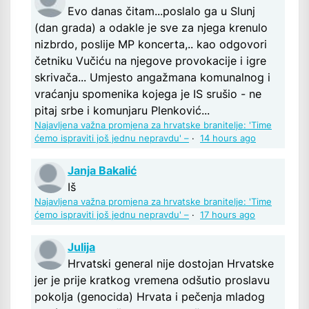
Evo danas čitam...poslalo ga u Slunj
(dan grada) a odakle je sve za njega krenulo
nizbrdo, poslije MP koncerta,.. kao odgovori
četniku Vučiću na njegove provokacije i igre
skrivača... Umjesto angažmana komunalnog i
vraćanju spomenika kojega je IS srušio - ne
pitaj srbe i komunjaru Plenković...
Najavljena važna promjena za hrvatske branitelje: 'Time
ćemo ispraviti još jednu nepravdu' –
·
14 hours ago
Janja Bakalić
Iš
Najavljena važna promjena za hrvatske branitelje: 'Time
ćemo ispraviti još jednu nepravdu' –
·
17 hours ago
Julija
Hrvatski general nije dostojan Hrvatske
jer je prije kratkog vremena odšutio proslavu
pokolja (genocida) Hrvata i pečenja mladog