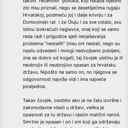
takvih “recentnih” politika, koji nikada nijedno
zlo nisu priznali, nego se desetljećima rugaju
Hrvatskoj, podmeću joj i dalje krivnju i za
Domovinski rat i za Oluju i za sve ostalo, svu
istinu izokrećući naglavce, onaj koji se samo
reda radi i prigodice sjeti nerješavanja
problema “nestalih” (nisu oni nestali, nego su
nasilu odvedeni i mnogi nedvojbeno pobijeni,
zna se dobro od koga!), taj čovjek uistinu je ili
neubrojiv ili neubrojivo opasan za hrvatsku
državu. Nipošto ne samo on, no njegova se
odgovornost najviše vidi i ima najveće
posljedice.
Takav čovjek, osobito ako je na čelu izvršne i
zakonodavne vlasti u državi, velika je
opasnost za tu državu i njezin matični narod.
Smrtno je opasan i on i oni koji ga održavaju