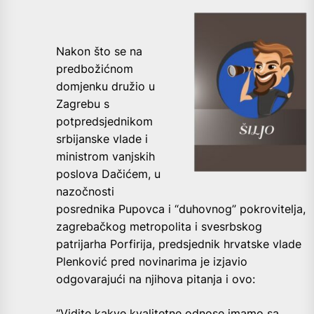
Nakon što se na
predbožićnom
domjenku družio u
Zagrebu s
potpredsjednikom
srbijanske vlade i
ministrom vanjskih
poslova Dačićem, u
nazočnosti
posrednika Pupovca i “duhovnog” pokrovitelja,
zagrebačkog metropolita i svesrbskog
patrijarha Porfirija, predsjednik hrvatske vlade
Plenković pred novinarima je izjavio
odgovarajući na njihova pitanja i ovo:
“Vidite kakve kvalitetne odnose imamo sa