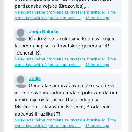
partizanske vojske (Brezovica),...
Najavljena važna promjena za hrvatske branitelje: 'Time
ćemo ispraviti još jednu nepravdu' –
·
18 hours ago
Janja Bakalić
Išš druži se s kokošima kao i svi koji s
lakoćom napišu za hrvatskog generala DR
-đeneral. Iš.
Najavljena važna promjena za hrvatske branitelje: 'Time
ćemo ispraviti još jednu nepravdu' –
·
18 hours ago
Julija
Generala sam uvažavala jako kao i sve,
ali je on svojim radom u Vladi pokazao da mu
u miru nije ništa jasno. Usporedi ga sa:
Merčepom, Glavašom, Norcem, Brodarcem -
uočavaš li razliku???
Najavljena važna promjena za hrvatske branitelje: 'Time
ćemo ispraviti još jednu nepravdu' –
·
18 hours ago