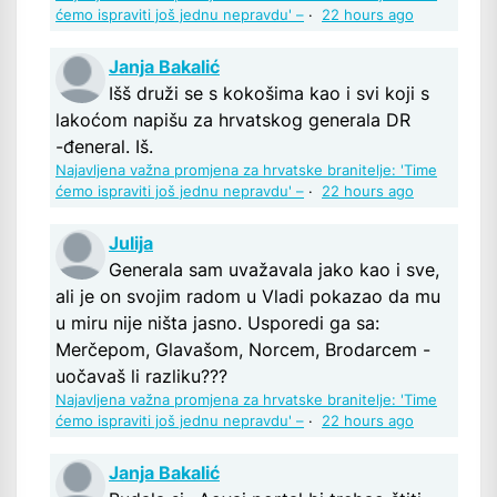
ćemo ispraviti još jednu nepravdu' –
·
22 hours ago
Janja Bakalić
Išš druži se s kokošima kao i svi koji s
lakoćom napišu za hrvatskog generala DR
-đeneral. Iš.
Najavljena važna promjena za hrvatske branitelje: 'Time
ćemo ispraviti još jednu nepravdu' –
·
22 hours ago
Julija
Generala sam uvažavala jako kao i sve,
ali je on svojim radom u Vladi pokazao da mu
u miru nije ništa jasno. Usporedi ga sa:
Merčepom, Glavašom, Norcem, Brodarcem -
uočavaš li razliku???
Najavljena važna promjena za hrvatske branitelje: 'Time
ćemo ispraviti još jednu nepravdu' –
·
22 hours ago
Janja Bakalić