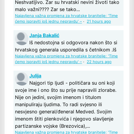
Neshvatljivo. Zar su hrvatski nevini životi tako
malo važni???? Zar se tako...
Najavljena važna promjena za hrvatske branitelje: 'Time
ćemo ispraviti još jednu nepravdu' –
·
21 hours ago
Janja Bakalić
Iš nedostojna si odgovora nakon što si
hrvatskog generala usporedila s četnikom .Iš
Najavljena važna promjena za hrvatske branitelje: 'Time
ćemo ispraviti još jednu nepravdu' –
·
22 hours ago
Julija
Najgori tip ljudi - političara su oni koji
svoje ime i ono što su prije napravili zlorabe.
Nije on jedini, svojim imenom i titulom
manipuliraju ljudima. To radi svjesno ili
nesvjesno general/đeneral Medved. Svojim
imenom štiti plenkovića i njegovo slavljenje
partizanske vojske (Brezovica),...
Najavljena važna promjena za hrvatske branitelje: 'Time