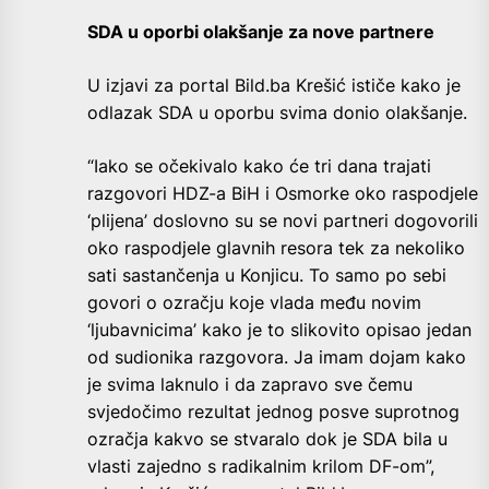
SDA u oporbi olakšanje za nove partnere
U izjavi za portal Bild.ba Krešić ističe kako je
odlazak SDA u oporbu svima donio olakšanje.
“Iako se očekivalo kako će tri dana trajati
razgovori HDZ-a BiH i Osmorke oko raspodjele
‘plijena’ doslovno su se novi partneri dogovorili
oko raspodjele glavnih resora tek za nekoliko
sati sastančenja u Konjicu. To samo po sebi
govori o ozračju koje vlada među novim
‘ljubavnicima’ kako je to slikovito opisao jedan
od sudionika razgovora. Ja imam dojam kako
je svima laknulo i da zapravo sve čemu
svjedočimo rezultat jednog posve suprotnog
ozračja kakvo se stvaralo dok je SDA bila u
vlasti zajedno s radikalnim krilom DF-om”,