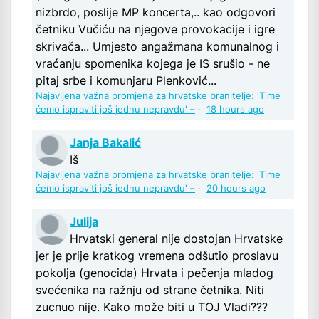
nizbrdo, poslije MP koncerta,.. kao odgovori
četniku Vučiću na njegove provokacije i igre
skrivača... Umjesto angažmana komunalnog i
vraćanju spomenika kojega je IS srušio - ne
pitaj srbe i komunjaru Plenković...
Najavljena važna promjena za hrvatske branitelje: 'Time
ćemo ispraviti još jednu nepravdu' –
·
18 hours ago
Janja Bakalić
Iš
Najavljena važna promjena za hrvatske branitelje: 'Time
ćemo ispraviti još jednu nepravdu' –
·
20 hours ago
Julija
Hrvatski general nije dostojan Hrvatske
jer je prije kratkog vremena odšutio proslavu
pokolja (genocida) Hrvata i pečenja mladog
svećenika na ražnju od strane četnika. Niti
zucnuo nije. Kako može biti u TOJ Vladi???