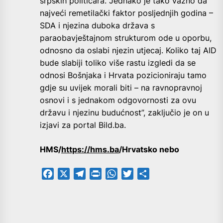
srpskih političara. Jednako je tako važno da
najveći remetilački faktor posljednjih godina –
SDA i njezina duboka država s
paraobavještajnom strukturom ode u oporbu,
odnosno da oslabi njezin utjecaj. Koliko taj AID
bude slabiji toliko više rastu izgledi da se
odnosi Bošnjaka i Hrvata pozicioniraju tamo
gdje su uvijek morali biti – na ravnopravnoj
osnovi i s jednakom odgovornosti za ovu
državu i njezinu budućnost”, zaključio je on u
izjavi za portal Bild.ba.
HMS/
https://hms.ba
/Hrvatsko nebo
Facebook
X
Telegram
PrintFriendly
WhatsApp
Twitter
Share