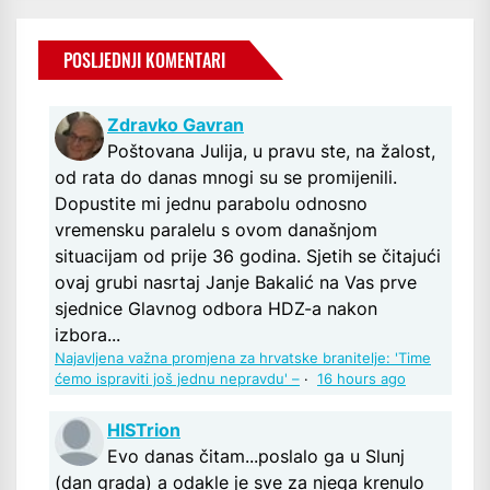
POSLJEDNJI KOMENTARI
Zdravko Gavran
Poštovana Julija, u pravu ste, na žalost,
od rata do danas mnogi su se promijenili.
Dopustite mi jednu parabolu odnosno
vremensku paralelu s ovom današnjom
situacijam od prije 36 godina. Sjetih se čitajući
ovaj grubi nasrtaj Janje Bakalić na Vas prve
sjednice Glavnog odbora HDZ-a nakon
izbora...
Najavljena važna promjena za hrvatske branitelje: 'Time
ćemo ispraviti još jednu nepravdu' –
·
16 hours ago
HISTrion
Evo danas čitam...poslalo ga u Slunj
(dan grada) a odakle je sve za njega krenulo