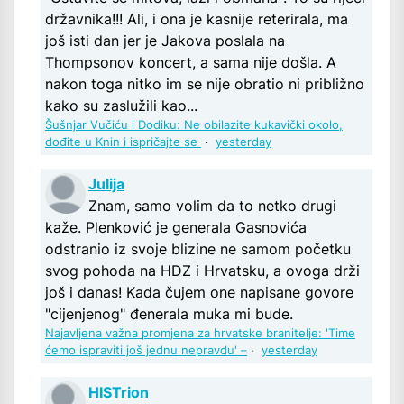
državnika!!! Ali, i ona je kasnije reterirala, ma
još isti dan jer je Jakova poslala na
Thompsonov koncert, a sama nije došla. A
nakon toga nitko im se nije obratio ni približno
kako su zaslužili kao...
Šušnjar Vučiću i Dodiku: Ne obilazite kukavički okolo,
dođite u Knin i ispričajte se
·
yesterday
Julija
Znam, samo volim da to netko drugi
kaže. Plenković je generala Gasnovića
odstranio iz svoje blizine ne samom početku
svog pohoda na HDZ i Hrvatsku, a ovoga drži
još i danas! Kada čujem one napisane govore
"cijenjenog" đenerala muka mi bude.
Najavljena važna promjena za hrvatske branitelje: 'Time
ćemo ispraviti još jednu nepravdu' –
·
yesterday
HISTrion