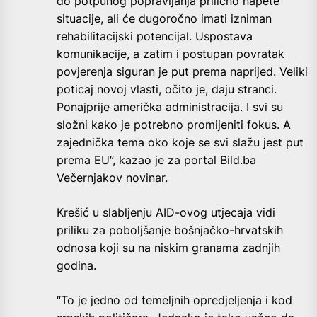
do potpunog popravljanja prilično napete
situacije, ali će dugoročno imati izniman
rehabilitacijski potencijal. Uspostava
komunikacije, a zatim i postupan povratak
povjerenja siguran je put prema naprijed. Veliki
poticaj novoj vlasti, očito je, daju stranci.
Ponajprije američka administracija. I svi su
složni kako je potrebno promijeniti fokus. A
zajednička tema oko koje se svi slažu jest put
prema EU”, kazao je za portal Bild.ba
Večernjakov novinar.
Krešić u slabljenju AID-ovog utjecaja vidi
priliku za poboljšanje bošnjačko-hrvatskih
odnosa koji su na niskim granama zadnjih
godina.
“To je jedno od temeljnih opredjeljenja i kod