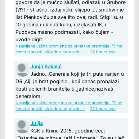
govore da je mučno slušati, odlazak u Grubore
(?!?! - strašno, izdajnički, slijepo...), smokvin je
list Plenkoviću za sve što ovaj radi. Stigli su u
10 godina i ukinuti kunu, i izglasati IK, i
Pupovca masno podmazati, kako čujem -
uvode digit....
Najavljena važna promjena za hrvatske branitelje: 'Time
ćemo ispraviti još jednu nepravdu' –
·
22 hours ago
Janja Bakalić
Jadno...Generala koji je tri puta ranjen u
DR ,čiji je brat poginio ..koji danas pronalazi
kosti ubijenih branitelja ti ,jadnice,nazivaš
đeneralom.
Najavljena važna promjena za hrvatske branitelje: 'Time
ćemo ispraviti još jednu nepravdu' –
·
22 hours ago
Julija
KGK u Kninu 2015. goodine cca:
"Ostavite se mitova, laži i obmana"! To su riječi