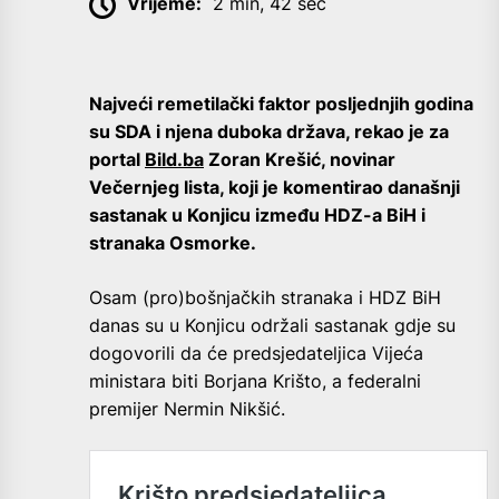
Vrijeme:
2 min, 42 sec
Najveći remetilački faktor posljednjih godina
su SDA i njena duboka država, rekao je za
portal
Bild.ba
Zoran Krešić, novinar
Večernjeg lista, koji je komentirao današnji
sastanak u Konjicu između HDZ-a BiH i
stranaka Osmorke.
Osam (pro)bošnjačkih stranaka i HDZ BiH
danas su u Konjicu održali sastanak gdje su
dogovorili da će predsjedateljica Vijeća
ministara biti Borjana Krišto, a federalni
premijer Nermin Nikšić.