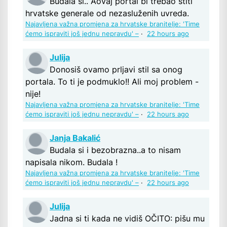
Budala si.. Aovaj portal bi trebao štiti
hrvatske generale od nezasluženih uvreda.
Najavljena važna promjena za hrvatske branitelje: 'Time
ćemo ispraviti još jednu nepravdu' –
·
22 hours ago
Julija
Donosiš ovamo prljavi stil sa onog
portala. To ti je podmuklo!! Ali moj problem -
nije!
Najavljena važna promjena za hrvatske branitelje: 'Time
ćemo ispraviti još jednu nepravdu' –
·
22 hours ago
Janja Bakalić
Budala si i bezobrazna..a to nisam
napisala nikom. Budala !
Najavljena važna promjena za hrvatske branitelje: 'Time
ćemo ispraviti još jednu nepravdu' –
·
22 hours ago
Julija
Jadna si ti kada ne vidiš OČITO: pišu mu