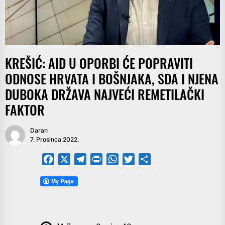
KREŠIĆ: AID U OPORBI ĆE POPRAVITI
ODNOSE HRVATA I BOŠNJAKA, SDA I NJENA
DUBOKA DRŽAVA NAJVEĆI REMETILAČKI
FAKTOR
Daran
7. Prosinca 2022.
Facebook
X
Telegram
PrintFriendly
WhatsApp
Twitter
Share