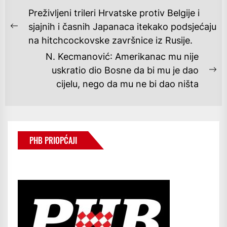
NAVIGACIJA
Preživljeni trileri Hrvatske protiv Belgije i
OBJAVA
sjajnih i časnih Japanaca itekako podsjećaju
Previous
na hitchcockovske završnice iz Rusije.
post:
N. Kecmanović: Amerikanac mu nije
uskratio dio Bosne da bi mu je dao
Ne
cijelu, nego da mu ne bi dao ništa
po
PHB PRIOPĆAJI