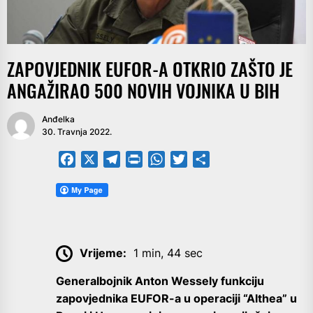
ZAPOVJEDNIK EUFOR-A OTKRIO ZAŠTO JE
ANGAŽIRAO 500 NOVIH VOJNIKA U BIH
Anđelka
30. Travnja 2022.
Facebook
X
Telegram
PrintFriendly
WhatsApp
Twitter
Share
Vrijeme:
1 min, 44 sec
Generalbojnik Anton Wessely funkciju
zapovjednika EUFOR-a u operaciji “Althea” u