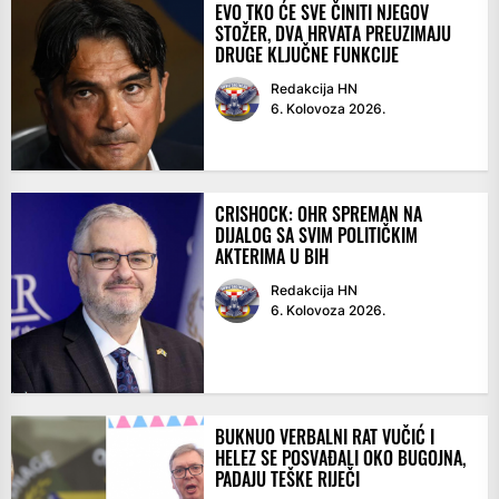
EVO TKO ĆE SVE ČINITI NJEGOV
STOŽER, DVA HRVATA PREUZIMAJU
DRUGE KLJUČNE FUNKCIJE
Redakcija HN
6. Kolovoza 2026.
CRISHOCK: OHR SPREMAN NA
DIJALOG SA SVIM POLITIČKIM
AKTERIMA U BIH
Redakcija HN
6. Kolovoza 2026.
BUKNUO VERBALNI RAT VUČIĆ I
HELEZ SE POSVAĐALI OKO BUGOJNA,
PADAJU TEŠKE RIJEČI