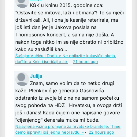
KGK u Kninu 2015. goodine cca:
"Ostavite se mitova, laži i obmana"! To su riječi
državnika!!! Ali, i ona je kasnije reterirala, ma
još isti dan jer je Jakova poslala na
Thompsonov koncert, a sama nije došla. A
nakon toga nitko im se nije obratio ni približno
kako su zaslužili kao...
Šušnjar Vučiću i Dodiku: Ne obilazite kukavički okolo,
dođite u Knin i ispričajte se
·
21 hours ago
Julija
Znam, samo volim da to netko drugi
kaže. Plenković je generala Gasnovića
odstranio iz svoje blizine ne samom početku
svog pohoda na HDZ i Hrvatsku, a ovoga drži
još i danas! Kada čujem one napisane govore
"cijenjenog" đenerala muka mi bude.
Najavljena važna promjena za hrvatske branitelje: 'Time
ćemo ispraviti još jednu nepravdu' –
·
22 hours ago