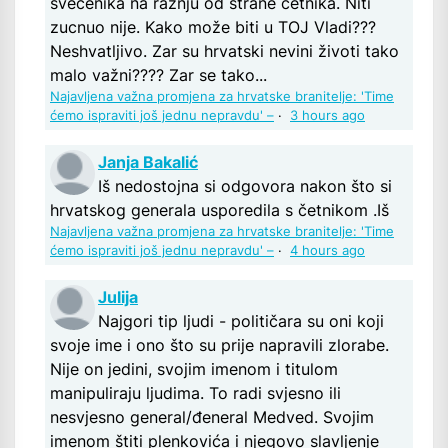
svećenika na ražnju od strane četnika. Niti
zucnuo nije. Kako može biti u TOJ Vladi???
Neshvatljivo. Zar su hrvatski nevini životi tako
malo važni???? Zar se tako...
Najavljena važna promjena za hrvatske branitelje: 'Time
ćemo ispraviti još jednu nepravdu' –
·
3 hours ago
Janja Bakalić
Iš nedostojna si odgovora nakon što si
hrvatskog generala usporedila s četnikom .Iš
Najavljena važna promjena za hrvatske branitelje: 'Time
ćemo ispraviti još jednu nepravdu' –
·
4 hours ago
Julija
Najgori tip ljudi - političara su oni koji
svoje ime i ono što su prije napravili zlorabe.
Nije on jedini, svojim imenom i titulom
manipuliraju ljudima. To radi svjesno ili
nesvjesno general/đeneral Medved. Svojim
imenom štiti plenkovića i njegovo slavljenje