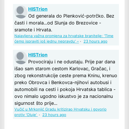
HISTrion
Od generala do Plenković-potrčko. Bez
časti i morala...od Slunja do Brezovice -
sramote i Hrvata.
Najavljena važna promjena za hrvatske branitelje: 'Time
ćemo ispraviti još jednu nepravdu' –
·
23 hours ago
HISTrion
Provociraju i ne odustaju. Prije par dana
išao sam starom cestom Karlovac, Gračac, i
zbog rekonstrukcije ceste prema Kninu, krenuo
preko Obrovca i Benkovca-njihovi autobusi i
automobili na cesti i pokoja Hrvatska tablica -
ovo nimalo ugodno iskustvo je za nacionalnu
sigurnost što prije...
Vučić u Mrkonjić Gradu kritizirao Hrvatsku i govorio
protiv ‘Oluje’
·
23 hours ago