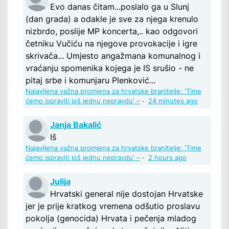
Evo danas čitam...poslalo ga u Slunj
(dan grada) a odakle je sve za njega krenulo
nizbrdo, poslije MP koncerta,.. kao odgovori
četniku Vučiću na njegove provokacije i igre
skrivača... Umjesto angažmana komunalnog i
vraćanju spomenika kojega je IS srušio - ne
pitaj srbe i komunjaru Plenković...
Najavljena važna promjena za hrvatske branitelje: 'Time
ćemo ispraviti još jednu nepravdu' –
·
24 minutes ago
Janja Bakalić
Iš
Najavljena važna promjena za hrvatske branitelje: 'Time
ćemo ispraviti još jednu nepravdu' –
·
2 hours ago
Julija
Hrvatski general nije dostojan Hrvatske
jer je prije kratkog vremena odšutio proslavu
pokolja (genocida) Hrvata i pečenja mladog