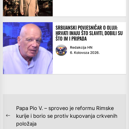
SRBIJANSKI POVJESNIČAR O OLUJI:
HRVATI IMAJU ŠTO SLAVITI, DOBILI SU
ŠTO IM I PRIPADA
Redakcija HN
6. Kolovoza 2026.
NAVIGACIJA
Papa Pio V. – sproveo je reformu Rimske
OBJAVA
kurije i borio se protiv kupovanja crkvenih
Previous
položaja
post: