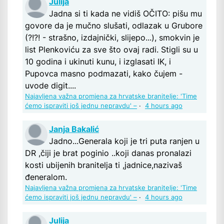
Julija
Jadna si ti kada ne vidiš OČITO: pišu mu
govore da je mučno slušati, odlazak u Grubore
(?!?! - strašno, izdajnički, slijepo...), smokvin je
list Plenkoviću za sve što ovaj radi. Stigli su u
10 godina i ukinuti kunu, i izglasati IK, i
Pupovca masno podmazati, kako čujem -
uvode digit....
Najavljena važna promjena za hrvatske branitelje: 'Time
ćemo ispraviti još jednu nepravdu' –
·
4 hours ago
Janja Bakalić
Jadno...Generala koji je tri puta ranjen u
DR ,čiji je brat poginio ..koji danas pronalazi
kosti ubijenih branitelja ti ,jadnice,nazivaš
đeneralom.
Najavljena važna promjena za hrvatske branitelje: 'Time
ćemo ispraviti još jednu nepravdu' –
·
4 hours ago
Julija