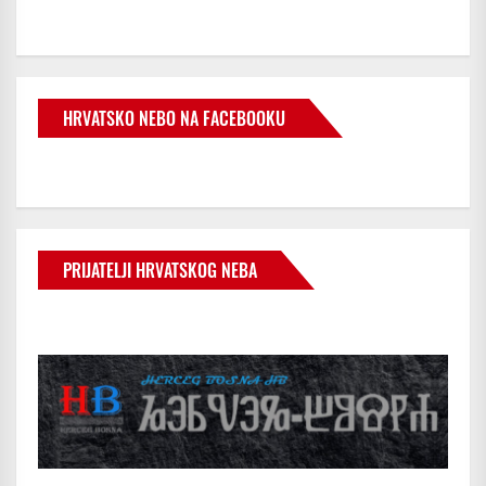
HRVATSKO NEBO NA FACEBOOKU
PRIJATELJI HRVATSKOG NEBA