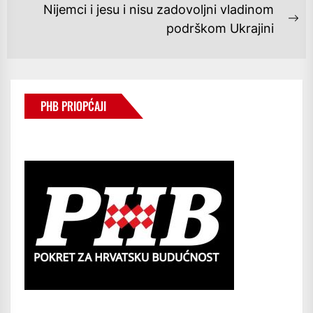
Nijemci i jesu i nisu zadovoljni vladinom
Ne
podrškom Ukrajini
po
PHB PRIOPĆAJI