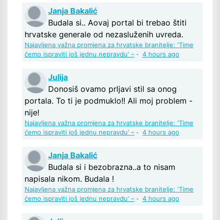
Janja Bakalić
Budala si.. Aovaj portal bi trebao štiti
hrvatske generale od nezasluženih uvreda.
Najavljena važna promjena za hrvatske branitelje: 'Time
ćemo ispraviti još jednu nepravdu' –
·
4 hours ago
Julija
Donosiš ovamo prljavi stil sa onog
portala. To ti je podmuklo!! Ali moj problem -
nije!
Najavljena važna promjena za hrvatske branitelje: 'Time
ćemo ispraviti još jednu nepravdu' –
·
4 hours ago
Janja Bakalić
Budala si i bezobrazna..a to nisam
napisala nikom. Budala !
Najavljena važna promjena za hrvatske branitelje: 'Time
ćemo ispraviti još jednu nepravdu' –
·
4 hours ago