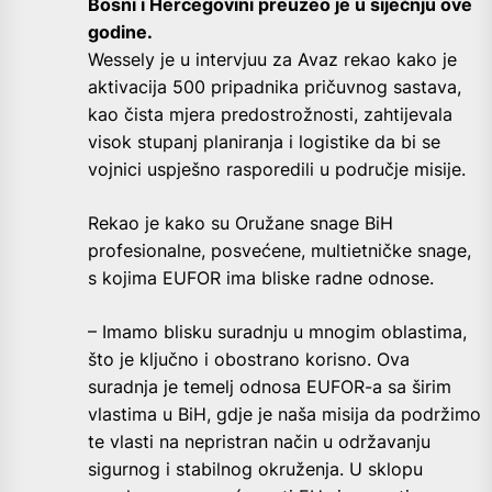
Bosni i Hercegovini preuzeo je u siječnju ove
godine.
Wessely je u intervjuu za Avaz rekao kako je
aktivacija 500 pripadnika pričuvnog sastava,
kao čista mjera predostrožnosti, zahtijevala
visok stupanj planiranja i logistike da bi se
vojnici uspješno rasporedili u područje misije.
Rekao je kako su Oružane snage BiH
profesionalne, posvećene, multietničke snage,
s kojima EUFOR ima bliske radne odnose.
– Imamo blisku suradnju u mnogim oblastima,
što je ključno i obostrano korisno. Ova
suradnja je temelj odnosa EUFOR-a sa širim
vlastima u BiH, gdje je naša misija da podržimo
te vlasti na nepristran način u održavanju
sigurnog i stabilnog okruženja. U sklopu