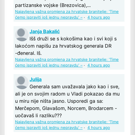
partizanske vojske (Brezovica),...
Najavljena važna promjena za hrvatske branitelje: 'Time
ćemo ispraviti još jednu nepravdu' –
·
4 hours ago
Janja Bakalić
Išš druži se s kokošima kao i svi koji s
lakoćom napišu za hrvatskog generala DR
-đeneral. Iš.
Najavljena važna promjena za hrvatske branitelje: 'Time
ćemo ispraviti još jednu nepravdu' –
·
4 hours ago
Julija
Generala sam uvažavala jako kao i sve,
ali je on svojim radom u Vladi pokazao da mu
u miru nije ništa jasno. Usporedi ga sa:
Merčepom, Glavašom, Norcem, Brodarcem -
uočavaš li razliku???
Najavljena važna promjena za hrvatske branitelje: 'Time
ćemo ispraviti još jednu nepravdu' –
·
4 hours ago