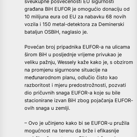
sveukupne posvećenosti EU sigurnosti
građana BiH EUFOR je omogućio donaciju od
10 milijuna eura od EU za nabavku 68 novih
vozila i 150 metal-detektora za Deminerski
bataljun OSBiH, naglasio je.
Povećan broj pripadnika EUFOR-a na ulicama
širom BiH u posljednje vrijeme privukao je
veliku pažnju, Wessely kaže kako je, s obzirom
na promjenu sigurnosne situacije na
međunarodnom planu, odlučio čisto kao
razboritost i mjeru predostrožnosti, pozvati
dio pričuvnih snaga EUFOR-a koje su bile
stacionirane izvan BiH zbog pojačanja EUFOR-
ovih snaga u zemlji.
– Ovo je učinjeno kako bi se EUFOR-u pružila
mogućnost na terenu da brže i efikasnije