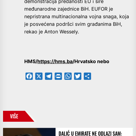
demonstracija predanosti EU i šire
međunarodne zajednice BiH. EUFOR je
nepristrana multinacionalna vojna snaga, koja
je posvećena podršci svim građanima BiH,
rekao je Anton Wessely.
HMS/
https://hms.ba
/Hrvatsko nebo
Facebook
X
Telegram
PrintFriendly
WhatsApp
Twitter
Share
VIŠE
DALIĆ U EMIRATE NE ODLAZI SAM: