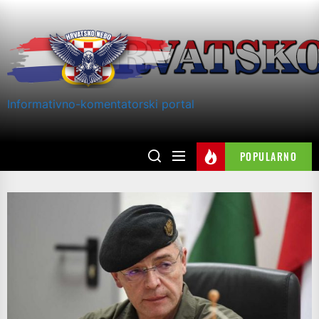
Skip
to
the
content
Informativno-komentatorski portal
POPULARNO