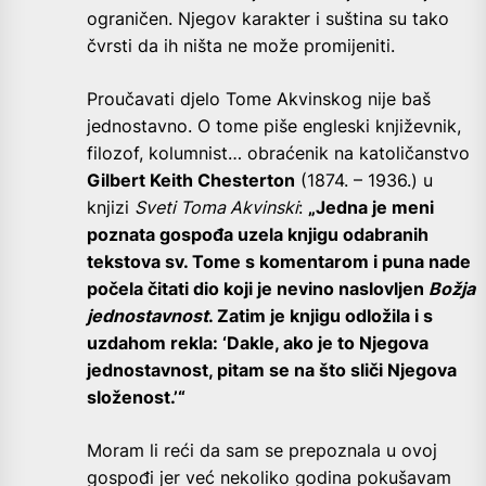
ograničen. Njegov karakter i suština su tako
čvrsti da ih ništa ne može promijeniti.
Proučavati djelo Tome Akvinskog nije baš
jednostavno. O tome piše engleski književnik,
filozof, kolumnist… obraćenik na katoličanstvo
Gilbert Keith Chesterton
(1874. – 1936.) u
knjizi
Sveti Toma Akvinski
:
„Jedna je meni
poznata gospođa uzela knjigu odabranih
tekstova sv. Tome s komentarom i puna nade
počela čitati dio koji je nevino naslovljen
Božja
jednostavnost
. Zatim je knjigu odložila i s
uzdahom rekla: ‘Dakle, ako je to Njegova
jednostavnost, pitam se na što sliči Njegova
složenost.’“
Moram li reći da sam se prepoznala u ovoj
gospođi jer već nekoliko godina pokušavam