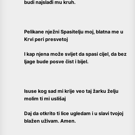
budi najslađi mu kruh.
Pelikane nježni Spasitelju moj, blatna me u
Krvi peri presvetoj
I kap njena može svijet da spasi cijel, da bez
ljage bude posve čist i bijel.
Isuse kog sad mi krije veo taj žarku želju
molim ti mi uslišaj
Daj da otkrito ti lice ugledam i u slavi tvojoj
blažen uživam. Amen.