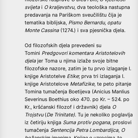
svijeta
i
O kraljevstvu
, dva teološka nastupna
predavanja na Pariškom sveučilištu čija je
tematika biblijska,
Pismo Bernardu, opatu
Monte Cassina
(1274.) i sva pjesnička djela.
Od filozofskih djela prevedeni su
Tomini
Predgovori komentara
Aristotelovih
djela
jer Toma u njima izlaže svoje bitne
filozofske nazore, zatim je tu prvo izlaganje I.
knjige Aristotelve
Etike
; prva tri izlaganja I.
knjige Aristotelove
Metafizike
, te peto pitanje
Tomina tumačenja Boetijeva (Anicius Manlius
Severinus Boethius oko 470. po Kr. – 524. po
Kr., kršćanski filozof i državnik) djela
O
Trojstvu
(
De Trinitate)
. Tu je nekoliko poglavlja
iz četiriju knjiga
Suma
protiv pogana
, proslovi
tumačenja
Sentencija
Petra Lombardijca
,
O
božanskim imenima
,
Knjige o uzrocima
, te