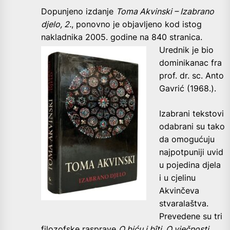
Dopunjeno izdanje
Toma Akvinski – Izabrano
djelo, 2.
, ponovno je objavljeno kod istog
nakladnika 2005. godine na 840
stranica.
Urednik je bio
dominikanac fra
prof. dr. sc. Anto
Gavrić (1968.).
Izabrani tekstovi
odabrani su tako
da omogućuju
najpotpuniji uvid
u pojedina djela
i u cjelinu
Akvinčeva
stvaralaštva.
Prevedene su tri
filozofske rasprave
O biću i bîti, O vječnosti