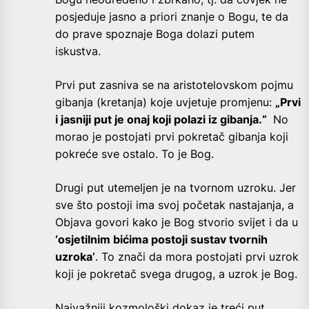
posjeduje jasno a priori znanje o Bogu, te da
do prave spoznaje Boga dolazi putem
iskustva.
Prvi put zasniva se na aristotelovskom pojmu
gibanja (kretanja) koje uvjetuje promjenu:
„Prvi
i jasniji put je onaj koji polazi iz gibanja.“
No
morao je postojati prvi pokretač gibanja koji
pokreće sve ostalo. To je Bog.
Drugi put utemeljen je na tvornom uzroku. Jer
sve što postoji ima svoj početak nastajanja, a
Objava govori kako je Bog stvorio svijet i da u
‘osjetilnim bićima postoji sustav tvornih
uzroka’
. To znači da mora postojati prvi uzrok
koji je pokretač svega drugog, a uzrok je Bog.
Najvažniji kozmološki dokaz je treći put.