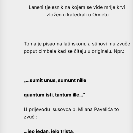
Laneni tjelesnik na kojem se vide mrlje krvi
izložen u katedrali u Orvietu
Toma je pisao na latinskom, a stihovi mu zvuče
poput cimbala kad se čitaju u originalu. Npr.:
„…sumit unus, sumunt nille
quantum isti, tantum ille…“
U prijevodu isusovca p. Milana Pavelića to
zvuči:
…jeo jedan, jelo trista,