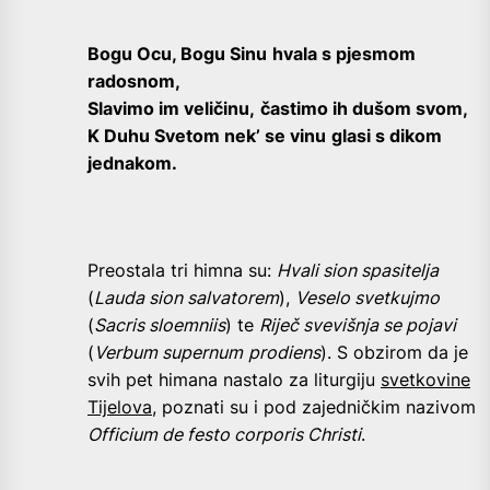
Bogu Ocu, Bogu Sinu
hvala s pjesmom
radosnom,
Slavimo im veličinu,
častimo ih dušom svom,
K Duhu Svetom nek’ se vinu
glasi s dikom
jednakom.
Preostala tri himna su:
Hvali sion spasitelja
(
Lauda sion salvatorem
),
Veselo svetkujmo
(
Sacris sloemniis
) te
Riječ svevišnja se pojavi
(
Verbum supernum
prodiens
). S obzirom da je
svih pet himana nastalo za liturgiju
svetkovine
Tijelova
, poznati su i pod zajedničkim nazivom
Officium de festo corporis Christi
.