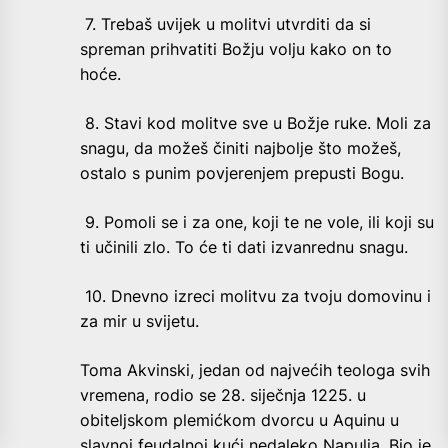
7. Trebaš uvijek u molitvi utvrditi da si
spreman prihvatiti Božju volju kako on to
hoće.
8. Stavi kod molitve sve u Božje ruke. Moli za
snagu, da možeš činiti najbolje što možeš,
ostalo s punim povjerenjem prepusti Bogu.
9. Pomoli se i za one, koji te ne vole, ili koji su
ti učinili zlo. To će ti dati izvanrednu snagu.
10. Dnevno izreci molitvu za tvoju domovinu i
za mir u svijetu.
Toma Akvinski, jedan od najvećih teologa svih
vremena, rodio se 28. siječnja 1225. u
obiteljskom plemićkom dvorcu u Aquinu u
slavnoj feudalnoj kući nedaleko Napulja. Bio je