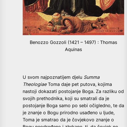
Benozzo Gozzoli (1421 – 1497) : Thomas
Aquinas
U svom najpoznatijem djelu
Summa
Theologiae
Toma daje pet putova, kojima
nastoji dokazati postojanje Boga. Za razliku od
svojih prethodnika, koji su smatrali da je
postojanje Boga samo po sebi očigledno, te da
je znanje o Bogu prirodno usađeno u ljude,
Toma je smatrao da je čovjekovo znanje o
Bogu neodređeno i zbrkano, tj. da čovjek ne