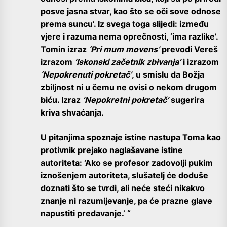
posve jasna stvar, kao što se oči sove odnose
prema suncu’. Iz svega toga slijedi: između
vjere i razuma nema oprečnosti, ‘ima razlike’.
Tomin izraz
‘Pri mum movens’
prevodi Vereš
izrazom
‘Iskonski začetnik zbivanja’
i izrazom
‘Nepokrenuti pokretač’
, u smislu da Božja
zbiljnost ni u čemu ne ovisi o nekom drugom
biću. Izraz
‘Nepokretni pokretač’
sugerira
kriva shvaćanja.
U pitanjima spoznaje istine nastupa Toma kao
protivnik prejako naglašavane istine
autoriteta: ‘Ako se profesor zadovolji pukim
iznošenjem autoriteta, slušatelj će doduše
doznati što se tvrdi, ali neće steći nikakvo
znanje ni razumijevanje, pa će prazne glave
napustiti predavanje.’ “