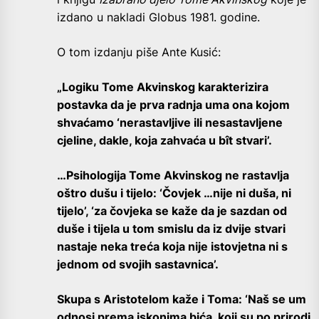
izdano u nakladi Globus 1981. godine.
O tom izdanju piše Ante Kusić:
„Logiku Tome Akvinskog karakterizira
postavka da je prva radnja uma ona kojom
shvaćamo ‘nerastavljive ili nesastavljene
cjeline, dakle, koja zahvaća u bît stvari’.
…Psihologija Tome Akvinskog ne rastavlja
oštro dušu i tijelo: ‘Čovjek …nije ni duša, ni
tijelo’, ‘za čovjeka se kaže da je sazdan od
duše i tijela u tom smislu da iz dvije stvari
nastaje neka treća koja nije istovjetna ni s
jednom od svojih sastavnica’.
Skupa s Aristotelom kaže i Toma: ‘Naš se um
odnosi prema iskonima bića, koji su po prirodi