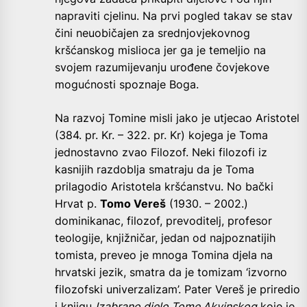
napraviti cjelinu. Na prvi pogled takav se stav
čini neuobičajen za srednjovjekovnog
kršćanskog mislioca jer ga je temeljio na
svojem razumijevanju urođene čovjekove
mogućnosti spoznaje Boga.
Na razvoj Tomine misli jako je utjecao Aristotel
(384. pr. Kr. – 322. pr. Kr) kojega je Toma
jednostavno zvao Filozof. Neki filozofi iz
kasnijih razdoblja smatraju da je Toma
prilagodio Aristotela kršćanstvu. No bački
Hrvat p.
Tomo Vereš
(1930. – 2002.)
dominikanac, filozof, prevoditelj, profesor
teologije, knjižničar, jedan od najpoznatijih
tomista, preveo je mnoga Tomina djela na
hrvatski jezik, smatra da je tomizam ‘izvorno
filozofski univerzalizam’. Pater Vereš je priredio
i knjigu
Izabrano djelo Tome Akvinskog
koje je