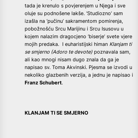
tada je krenulo s povjerenjem u Njega i sve
oluje su podnošene lakše. ‘Studiozno’ sam
izašla na ‘pučinu’ sakramentom pomirenja,
pobožnošću Srcu Marijinu i Srcu Isusovu u
kojem nalazim dragocjeno ‘biserje’ svete vjere
mojih predaka. I euharistijski himan
Klanjam ti
se smjerno (Adoro te devote)
poznavala sam,
ali kao mnogi nisam dugo znala da ga je
napisao sv. Toma Akvinski. Pjesma se izvodi u
nekoliko glazbenih verzija, a jednu je napisao i
Franz Schubert
.
KLANJAM TI SE SMJERNO