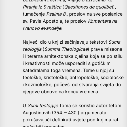
Pitanja iz Svaštica
(
Qaestiones de quolibet
),
tumačenje
Psalma 8
., proslov na sve poslanice
sv. Pavla Apostola, te proslov
Komentara na
Ivanovo evanđelje
.
Najveći dio u knjizi sačinjavaju tekstovi
Suma
teologija
(
Summa Theologicae
) prava misaona
i literarna arhitektonska cjelina koja se po stilu
i kreativnosti može usporediti s gotičkim
katedralama toga vremena. Teme u njoj su
teološke, kristološke, antropološke, sociološke
i kozmološke, počevši od stvaranja svijeta do
njegove obnove na koncu vremena.
U
Sumi teologije
Toma se koristio autoritetom
Augustinovih (354. – 430.) argumenata
pokušavajući definirati uvjete pod kojima rat
može biti pravedan.