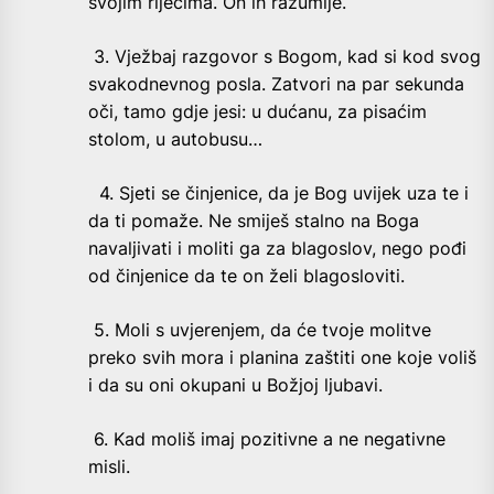
svojim riječima. On ih razumije.
3. Vježbaj razgovor s Bogom, kad si kod svog
svakodnevnog posla. Zatvori na par sekunda
oči, tamo gdje jesi: u dućanu, za pisaćim
stolom, u autobusu…
4. Sjeti se činjenice, da je Bog uvijek uza te i
da ti pomaže. Ne smiješ stalno na Boga
navaljivati i moliti ga za blagoslov, nego pođi
od činjenice da te on želi blagosloviti.
5. Moli s uvjerenjem, da će tvoje molitve
preko svih mora i planina zaštiti one koje voliš
i da su oni okupani u Božjoj ljubavi.
6. Kad moliš imaj pozitivne a ne negativne
misli.