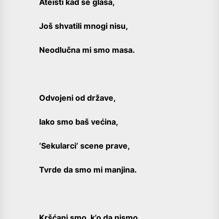
Ateisti kad se glasa,
Još shvatili mnogi nisu,
Neodlučna mi smo masa.
Odvojeni od države,
Iako smo baš većina,
‘Sekularci’ scene prave,
Tvrde da smo mi manjina.
Kršćani smo, k’o da nismo,