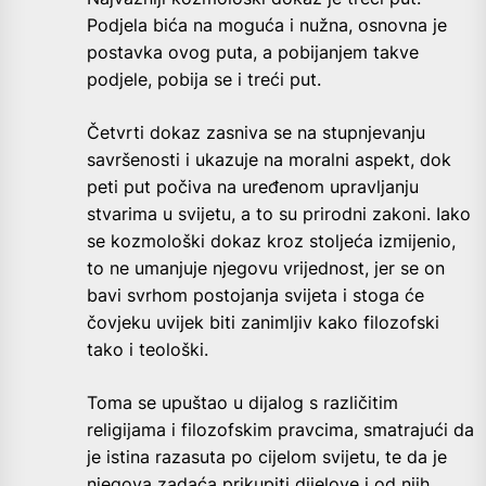
Podjela bića na moguća i nužna, osnovna je
postavka ovog puta, a pobijanjem takve
podjele, pobija se i treći put.
Četvrti dokaz zasniva se na stupnjevanju
savršenosti i ukazuje na moralni aspekt, dok
peti put počiva na uređenom upravljanju
stvarima u svijetu, a to su prirodni zakoni. Iako
se kozmološki dokaz kroz stoljeća izmijenio,
to ne umanjuje njegovu vrijednost, jer se on
bavi svrhom postojanja svijeta i stoga će
čovjeku uvijek biti zanimljiv kako filozofski
tako i teološki.
Toma se upuštao u dijalog s različitim
religijama i filozofskim pravcima, smatrajući da
je istina razasuta po cijelom svijetu, te da je
njegova zadaća prikupiti dijelove i od njih