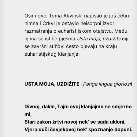
Osim ove, Toma Akvinski napisao je još četiri
himna i Crkvi je ostavio neiscrpni izvor
razmatranja o euharistijskom otajstvu. Među
njima se ističe pjesma
Usta moja, uzdižite
čiji
se završni stihovi često pjevaju na kraju
euharistijskog klanjanja:
USTA MOJA, UZDIŽITE
(
Pange lingua gloriosi
)
Divnoj, dakle, Tajni ovoj
k
lanjajmo se smjerno
mi,
Stari zakon žrtvi novoj
nek’ se sada ukloni,
Vjera duši čovjekovoj
nek’ spoznanje dopuni
.