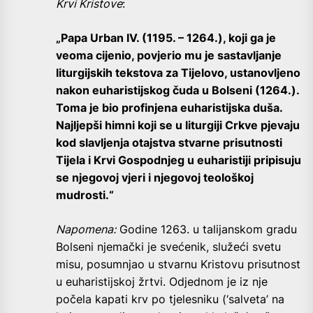
Krvi Kristove
:
„Papa Urban IV. (1195. – 1264.), koji ga je
veoma cijenio, povjerio mu je sastavljanje
liturgijskih tekstova za Tijelovo, ustanovljeno
nakon euharistijskog čuda u Bolseni (1264.).
Toma je bio profinjena euharistijska duša.
Najljepši himni koji se u liturgiji Crkve pjevaju
kod slavljenja otajstva stvarne prisutnosti
Tijela i Krvi Gospodnjeg u euharistiji pripisuju
se njegovoj vjeri i njegovoj teološkoj
mudrosti.“
Napomena:
Godine 1263. u talijanskom gradu
Bolseni njemački je svećenik, služeći svetu
misu, posumnjao u stvarnu Kristovu prisutnost
u euharistijskoj žrtvi. Odjednom je iz nje
počela kapati krv po tjelesniku (‘salveta’ na