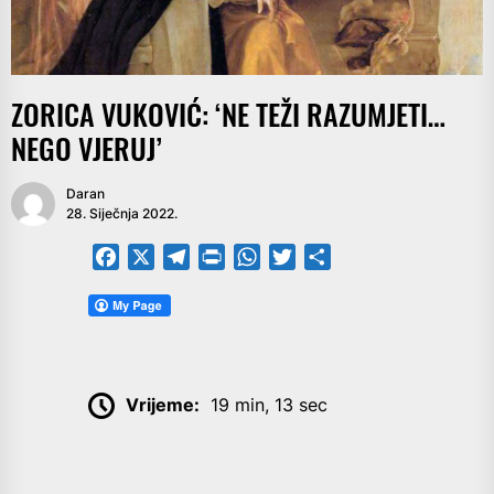
ZORICA VUKOVIĆ: ‘NE TEŽI RAZUMJETI…
NEGO VJERUJ’
Daran
28. Siječnja 2022.
Facebook
X
Telegram
PrintFriendly
WhatsApp
Twitter
Share
Vrijeme:
19 min, 13 sec